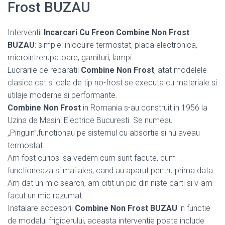
Frost BUZAU
Interventii
Incarcari Cu Freon Combine Non Frost
BUZAU
: simple: inlocuire termostat, placa electronica,
microintrerupatoare, garnituri, lampi
Lucrarile de reparatii
Combine Non Frost
, atat modelele
clasice cat si cele de tip no-frost se executa cu materiale si
utilaje moderne si performante.
Combine Non Frost
in Romania s-au construit in 1956 la
Uzina de Masini Electrice Bucuresti. Se numeau
„Pinguin”,functionau pe sistemul cu absortie si nu aveau
termostat.
Am fost curiosi sa vedem cum sunt facute, cum
functioneaza si mai ales, cand au aparut pentru prima data.
Am dat un mic search, am citit un pic din niste carti si v-am
facut un mic rezumat.
Instalare accesorii
Combine Non Frost BUZAU
in functie
de modelul frigiderului, aceasta interventie poate include