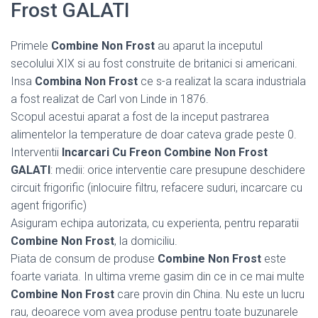
Frost GALATI
Primele
Combine Non Frost
au aparut la inceputul
secolului XIX si au fost construite de britanici si americani.
Insa
Combina Non Frost
ce s-a realizat la scara industriala
a fost realizat de Carl von Linde in 1876.
Scopul acestui aparat a fost de la inceput pastrarea
alimentelor la temperature de doar cateva grade peste 0.
Interventii
Incarcari Cu Freon Combine Non Frost
GALATI
: medii: orice interventie care presupune deschidere
circuit frigorific (inlocuire filtru, refacere suduri, incarcare cu
agent frigorific)
Asiguram echipa autorizata, cu experienta, pentru reparatii
Combine Non Frost
, la domiciliu.
Piata de consum de produse
Combine Non Frost
este
foarte variata. In ultima vreme gasim din ce in ce mai multe
Combine Non Frost
care provin din China. Nu este un lucru
rau, deoarece vom avea produse pentru toate buzunarele