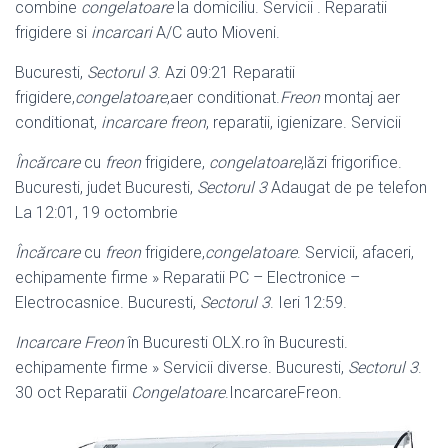
combine
congelatoare
la domiciliu. Servicii . Reparatii
frigidere si
incarcari
A/C auto Mioveni.
Bucuresti,
Sectorul 3
. Azi 09:21 Reparatii
frigidere,
congelatoare
,aer conditionat.
Freon
montaj aer
conditionat,
incarcare freon
, reparatii, igienizare. Servicii
Încărcare
cu
freon
frigidere,
congelatoare
,lăzi frigorifice.
Bucuresti, judet Bucuresti,
Sectorul 3
Adaugat de pe telefon
La 12:01, 19 octombrie
Încărcare
cu
freon
frigidere,
congelatoare
. Servicii, afaceri,
echipamente firme » Reparatii PC – Electronice –
Electrocasnice. Bucuresti,
Sectorul 3
. Ieri 12:59.
Incarcare Freon
în Bucuresti OLX.ro în Bucuresti.
echipamente firme » Servicii diverse. Bucuresti,
Sectorul 3
.
30 oct Reparatii
Congelatoare
.IncarcareFreon.