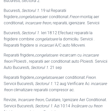
Bucuresti, Sectorul 2.
Bucuresti,
Sectorul 1
. 19 iul Reparatii
frigidere,
congelatoare
,aer conditionat.
Freon
montaj aer
conditionat,
incarcare freon
, reparatii, igienizare. Servicii
Bucuresti,
Sectorul 1
. Ieri 18:12 Efectuez reparatii la
frigidere combine
congelatoare
la domiciliu. Servicii .
Reparatii frigidere si
incarcari
A/C auto Mioveni.
Reparatii frigidere,
congelatoare
.-incarcam cu
incarcare
freon
Ploiesti , reparatii aer conditionat auto Ploiesti. Servicii
Auto Bucuresti,
Sectorul 1
. 21 sep
Reparatii frigidere,
congelatoare
,aer conditionat.
Freon
.
Servicii Bucuresti,
Sectorul 1
. 12 aug Verificare Ac
incarcare
freon
climatizare reparatii compresor ac.
Revizie,
Incarcare freon
, Curatare, Igenizare Aer Conditionat.
Servicii Bucuresti
,
Sectorul 1
. Azi 10:14
Încărcare cu freon