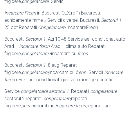
frigidere,
congelatoare
. Servicii
Incarcare Freon
în Bucuresti OLX.ro în Bucuresti.
echipamente firme » Servicii diverse. Bucuresti,
Sectorul 1
.
25 oct Reparatii
Congelatoare
.IncarcareFreon.
Bucuresti,
Sectorul 1
. Azi 10:48 Service aer conditionat auto
Arad –
incarcare freon
Arad – clima auto Reparatii
frigidere,
congelatoare
.-incarcam cu
freon
.
Bucuresti,
Sectorul 1
. 8 aug Reparatii
frigidere,
congelatoare
,incarcam cu
freon
. Servicii
incarcare
freon
revizii aer conditionat igienizari montaje garantie.
Service
congelatoare sectorul 1
. Reparatii
congelatoare
sectorul 2 reparatii
congelatoare
,reparatii
frigidere,servicii,combine,
incarcare freon
,reparatii aer