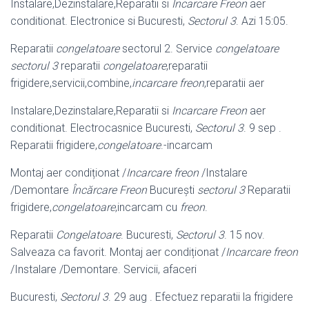
Instalare,Dezinstalare,Reparatii si
Incarcare Freon
aer
conditionat. Electronice si Bucuresti,
Sectorul 3
. Azi 15:05.
Reparatii
congelatoare
sectorul 2. Service
congelatoare
sectorul 3
reparatii
congelatoare
,reparatii
frigidere,servicii,combine,
incarcare freon
,reparatii aer
Instalare,Dezinstalare,Reparatii si
Incarcare Freon
aer
conditionat. Electrocasnice Bucuresti,
Sectorul 3
. 9 sep .
Reparatii frigidere,
congelatoare
.
-incarcam
Montaj aer condiționat /
Incarcare freon
/Instalare
/Demontare
Încărcare Freon
București
sectorul 3
Reparatii
frigidere,
congelatoare
,incarcam cu
freon
.
Reparatii
Congelatoare
. Bucuresti,
Sectorul 3
. 15 nov.
Salveaza ca favorit. Montaj aer condiționat /
Incarcare freon
/Instalare /Demontare. Servicii, afaceri
Bucuresti,
Sectorul 3
. 29 aug . Efectuez reparatii la frigidere