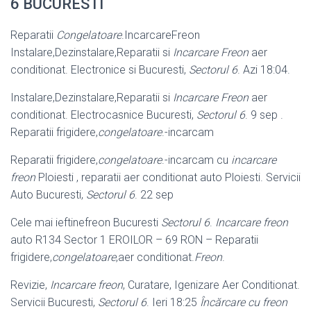
6 BUCURESTI
Reparatii
Congelatoare
.IncarcareFreon
Instalare,Dezinstalare,Reparatii si
Incarcare Freon
aer
conditionat. Electronice si Bucuresti,
Sectorul 6
. Azi 18:04.
Instalare,Dezinstalare,Reparatii si
Incarcare Freon
aer
conditionat. Electrocasnice Bucuresti,
Sectorul 6
. 9 sep .
Reparatii frigidere,
congelatoare
.
-incarcam
Reparatii frigidere,
congelatoare
.-incarcam cu
incarcare
freon
Ploiesti , reparatii aer conditionat auto Ploiesti. Servicii
Auto Bucuresti,
Sectorul 6
. 22 sep
Cele mai ieftinefreon Bucuresti
Sectorul 6
.
Incarcare freon
auto R134 Sector 1 EROILOR – 69 RON – Reparatii
frigidere,
congelatoare
,aer conditionat.
Freon
.
Revizie,
Incarcare freon
, Curatare, Igenizare Aer Conditionat.
Servicii Bucuresti
,
Sectorul 6
. Ieri 18:25
Încărcare cu freon