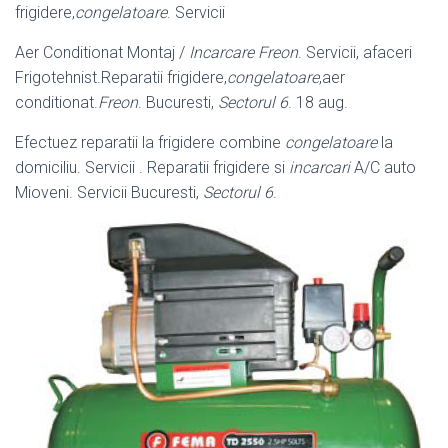
frigidere,
congelatoare
. Servicii
Aer Conditionat Montaj /
Incarcare Freon
. Servicii, afaceri
Frigotehnist.
Reparatii frigidere,
congelatoare
,aer
conditionat.
Freon
. Bucuresti,
Sectorul 6
. 18 aug.
Efectuez reparatii la frigidere combine
congelatoare
la
domiciliu. Servicii . Reparatii frigidere si
incarcari
A/C auto
Mioveni. Servicii Bucuresti,
Sectorul 6
.