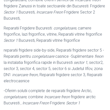
frigidere Zanussi in toate sectoarele din Bucuresti: Frigidere
Sector 1
Bucuresti,
Incarcare Freon
Frigidere Sector 2
Bucuresti,
Reparatii Frigidere Bucuresti:
congelatoare
, camere
frigorifice, lazi frigorifice, vitrine, Reparatii vitrine frigorifice
Sector 1
Bucuresti, Reparatii vitrine frigorifice
reparatii frigidere side-by-side, Reparatii frigidere sector 5 -
Reparatii pentru
congelatoare
casnice -Suplimentare
freon
la instalatia frigorifica rapide in Bucuresti
sector 1
, sector2,
sector 3, sector 4, sector 5, sector 6 si Judetul Ilfov, zona
DN1
incarcare freon
, Reparatii frigidere sector 3, Reparatii
electrocasnice
-Oferim solutii complete de reparatii frigidere Arctic,
congelatoare
, combine
Incarcare freon
frigidere arctic
Bucuresti ,
Incarcare Freon
Frigidere
Sector 1