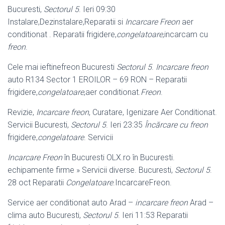
Bucuresti,
Sectorul 5
. Ieri 09:30
Instalare,Dezinstalare,Reparatii si
Incarcare Freon
aer
conditionat . Reparatii frigidere,
congelatoare
,incarcam cu
freon
.
Cele mai ieftinefreon Bucuresti
Sectorul 5
.
Incarcare freon
auto R134 Sector 1 EROILOR – 69 RON – Reparatii
frigidere,
congelatoare
,aer conditionat.
Freon
.
Revizie,
Incarcare freon
, Curatare, Igenizare Aer Conditionat.
Servicii Bucuresti
,
Sectorul 5
. Ieri 23:35
Încărcare cu freon
frigidere,
congelatoare
. Servicii
Incarcare Freon
în Bucuresti OLX.ro în Bucuresti.
echipamente firme » Servicii diverse. Bucuresti,
Sectorul 5
.
28 oct Reparatii
Congelatoare
.IncarcareFreon.
Service aer conditionat auto Arad –
incarcare freon
Arad –
clima auto Bucuresti,
Sectorul 5
. Ieri 11:53 Reparatii