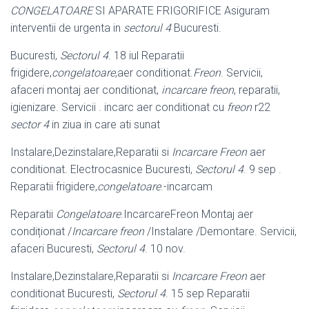
CONGELATOARE
SI APARATE FRIGORIFICE Asiguram
interventii de urgenta in
sectorul 4
Bucuresti.
Bucuresti,
Sectorul 4
. 18 iul Reparatii
frigidere,
congelatoare
,aer conditionat.
Freon
. Servicii,
afaceri montaj aer conditionat,
incarcare freon
, reparatii,
igienizare. Servicii . incarc aer conditionat cu
freon
r22
sector 4
in ziua in care ati sunat
Instalare,Dezinstalare,Reparatii si
Incarcare Freon
aer
conditionat. Electrocasnice Bucuresti,
Sectorul 4
. 9 sep .
Reparatii frigidere,
congelatoare
.
-incarcam
Reparatii
Congelatoare
.IncarcareFreon Montaj aer
condiționat /
Incarcare freon
/Instalare /Demontare. Servicii,
afaceri Bucuresti,
Sectorul 4
. 10 nov.
Instalare,Dezinstalare,Reparatii si
Incarcare Freon
aer
conditionat Bucuresti,
Sectorul 4
. 15 sep Reparatii