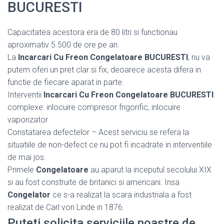
BUCURESTI
Capacitatea acestora era de 80 litri si functionau
aproximativ 5.500 de ore pe an.
La
Incarcari Cu Freon Congelatoare BUCURESTI
, nu va
putem oferi un pret clar si fix, deoarece acesta difera in
functie de fiecare aparat in parte.
Interventii
Incarcari Cu Freon Congelatoare BUCURESTI
:
complexe: inlocuire compresor frigorific, inlocuire
vaporizator
Constatarea defectelor – Acest serviciu se refera la
situatiile de non-defect ce nu pot fi incadrate in interventiile
de mai jos.
Primele
Congelatoare
au aparut la inceputul secolului XIX
si au fost construite de britanici si americani. Insa
Congelator
ce s-a realizat la scara industriala a fost
realizat de Carl von Linde in 1876.
Puteti solicita serviciile noastre de