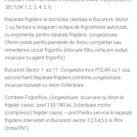
SECTOR 1
, 2, 3, 4, 5, 6.
Reparatii frigidere la domiciliul clientului in Bucuresti
Sector
1
, cu factura si Asiguram echipa de frigotehnisti autorizati,
cu experienta, pentru reparatii frigidere,
congelatoare
,
Oferim solutii pentru pierderile de
freon
, completari sau
remedierea circuit frigorific (inlocuire filtru, refacere suduri,
incarcare
cu agent frigorific).
Bucuresti
Sector 1
. azi 11:
Congelator
inox POLAR cu 1 usa,
second hand Reparatii frigidere,combine,
congelatoare
Incarcari
instalati cu
freon
Schimbare
Combine Frigorifice,
Congelatoare
.
Incarcare cu freon
la
frigider casnic -pret 130-180 lei; Schimbare motor
(compresor) frigider casnic – pret Pentru service si reparatii
frigidere intervenim in Bucuresti
sector 1
,2,3,4,5,6 si Ilfov
(zona DN1).