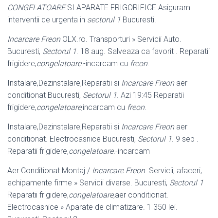
CONGELATOARE
SI APARATE FRIGORIFICE Asiguram
interventii de urgenta in
sectorul 1
Bucuresti.
Incarcare Freon
OLX.ro. Transporturi » Servicii Auto.
Bucuresti,
Sectorul 1
. 18 aug. Salveaza ca favorit . Reparatii
frigidere,
congelatoare
.-incarcam cu
freon
.
Instalare,Dezinstalare,Reparatii si
Incarcare Freon
aer
conditionat Bucuresti,
Sectorul 1
. Azi 19:45 Reparatii
frigidere,
congelatoare
,incarcam cu
freon
.
Instalare,Dezinstalare,Reparatii si
Incarcare Freon
aer
conditionat. Electrocasnice Bucuresti,
Sectorul 1
. 9 sep .
Reparatii frigidere,
congelatoare
.
-incarcam
Aer Conditionat Montaj /
Incarcare Freon
. Servicii, afaceri,
echipamente firme » Servicii diverse. Bucuresti,
Sectorul 1
Reparatii frigidere,
congelatoare
,aer conditionat.
Electrocasnice » Aparate de climatizare. 1 350 lei.