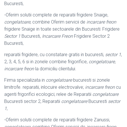
Bucuresti,
-Oferim solutii complete de reparatii frigidere Snaige,
congelatoare
, combine Oferim servicii de
incarcare freon
frigidere Snaige in toate sectoarele din Bucuresti: Frigidere
Sector 1
Bucuresti,
Incarcare Freon
Frigidere Sector 2
Bucuresti,
reparatii frigidere, cu constatare gratis in bucuresti,
sector 1
,
2, 3, 4, 5, 6 si in zonele combine frigorifice,
congelatoare
,
incarcare freon
la domiciliu clientului.
Firma specializata in
congelatoare
bucuresti si zonele
limitrofe. reparatii, inlocuire electrovalve;
incarcare freon
cu
agenti frigorifici ecologici; relee de Reparatii
congelatoare
Bucuresti sector 2, Reparatii
congelatoare
Bucuresti
sector
1
,
-Oferim solutii complete de reparatii frigidere Zanussi,
congelatoare
, combine Oferim servicii de
incarcare freon