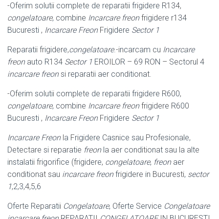
-Oferim solutii complete de reparatii frigidere R134,
congelatoare
, combine
Incarcare freon
frigidere r134
Bucuresti ,
Incarcare Freon
Frigidere
Sector 1
Reparatii frigidere,
congelatoare
.-incarcam cu
Incarcare
freon
auto R134
Sector 1
EROILOR – 69 RON – Sectorul 4
incarcare freon
si reparatii aer conditionat.
-Oferim solutii complete de reparatii frigidere R600,
congelatoare
, combine
Incarcare freon
frigidere R600
Bucuresti ,
Incarcare Freon
Frigidere
Sector 1
Incarcare Freon
la Frigidere Casnice sau Profesionale,
Detectare si reparatie
freon
la aer conditionat sau la alte
instalatii frigorifice (frigidere,
congelatoare
,
freon
aer
conditionat sau
incarcare freon
frigidere in Bucuresti,
sector
1
,2,3,4,5,6
Oferte Reparatii
Congelatoare
, Oferte Service
Congelatoare
incarcare freon
REPARATII
CONGELATOARE
IN BUCURESTI