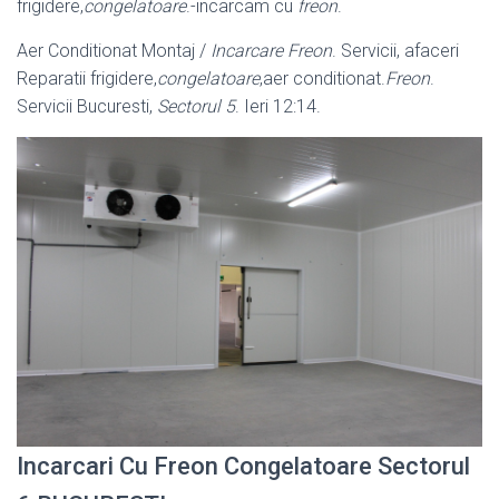
frigidere,
congelatoare
.-incarcam cu
freon
.
Aer Conditionat Montaj /
Incarcare Freon
. Servicii, afaceri
Reparatii frigidere,
congelatoare
,aer conditionat.
Freon
.
Servicii Bucuresti,
Sectorul 5
. Ieri 12:14.
Incarcari Cu Freon Congelatoare Sectorul