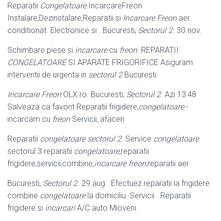
Reparatii
Congelatoare
.IncarcareFreon
Instalare,Dezinstalare,Reparatii si
Incarcare Freon
aer
conditionat. Electronice si . Bucuresti,
Sectorul 2
. 30 nov.
Schimbare piese si
incarcare
cu
freon
. REPARATII
CONGELATOARE
SI APARATE FRIGORIFICE Asiguram
interventii de urgenta in
sectorul 2
Bucuresti.
Incarcare Freon
OLX.ro. Bucuresti,
Sectorul 2
. Azi 13:48.
Salveaza ca favorit Reparatii frigidere,
congelatoare
.-
incarcam cu
freon
Servicii, afaceri
Reparatii
congelatoare sectorul 2
. Service
congelatoare
sectorul 3 reparatii
congelatoare
,reparatii
frigidere,servicii,combine,
incarcare freon
,reparatii aer
Bucuresti,
Sectorul 2
. 29 aug . Efectuez reparatii la frigidere
combine
congelatoare
la domiciliu. Servicii . Reparatii
frigidere si
incarcari
A/C auto Mioveni.