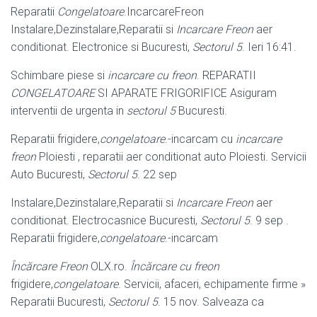
Reparatii
Congelatoare
.IncarcareFreon
Instalare,Dezinstalare,Reparatii si
Incarcare Freon
aer
conditionat. Electronice si Bucuresti,
Sectorul 5
. Ieri 16:41.
Schimbare piese si
incarcare cu freon
. REPARATII
CONGELATOARE
SI APARATE FRIGORIFICE Asiguram
interventii de urgenta in
sectorul 5
Bucuresti.
Reparatii frigidere,
congelatoare
.-incarcam cu
incarcare
freon
Ploiesti , reparatii aer conditionat auto Ploiesti. Servicii
Auto Bucuresti,
Sectorul 5
. 22 sep
Instalare,Dezinstalare,Reparatii si
Incarcare Freon
aer
conditionat. Electrocasnice Bucuresti,
Sectorul 5
. 9 sep .
Reparatii frigidere,
congelatoare
.
-incarcam
Încărcare Freon
OLX.ro.
Încărcare cu freon
frigidere,
congelatoare
. Servicii, afaceri, echipamente firme »
Reparatii Bucuresti,
Sectorul 5
. 15 nov. Salveaza ca