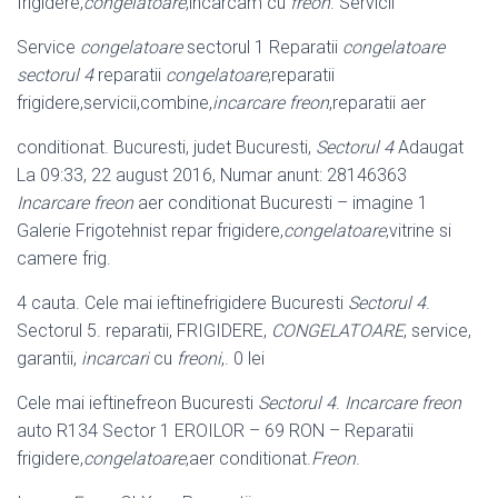
frigidere,
congelatoare
,incarcam cu
freon
. Servicii
Service
congelatoare
sectorul 1 Reparatii
congelatoare
sectorul 4
reparatii
congelatoare
,reparatii
frigidere,servicii,combine,
incarcare freon
,reparatii aer
conditionat. Bucuresti, judet Bucuresti,
Sectorul 4
Adaugat
La 09:33, 22 august 2016, Numar anunt: 28146363
Incarcare freon
aer conditionat Bucuresti – imagine 1
Galerie Frigotehnist repar frigidere,
congelatoare
,vitrine si
camere frig.
4 cauta. Cele mai ieftinefrigidere Bucuresti
Sectorul 4
.
Sectorul 5. reparatii, FRIGIDERE,
CONGELATOARE
, service,
garantii,
incarcari
cu
freoni
,. 0 lei
Cele mai ieftinefreon Bucuresti
Sectorul 4
.
Incarcare freon
auto R134 Sector 1 EROILOR – 69 RON – Reparatii
frigidere,
congelatoare
,aer conditionat.
Freon
.