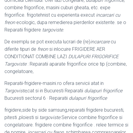
domiciliul clientului. ofer lazi congelare,
dulapuri frigorifice
,
combine frigorifice, masini cuburi gheata, etc. expe
frigorifice. frigotehnist cu experienta execut
incarcari cu
freon
ecologic, dupa remedierea pierderilor existente. se o
Reparatii frigidere
targoviste
.
De exemplu se pot executa lucrari de (re)
incarcare
cu
diferite tipuri de
freon
si inlocuire FRIGIDERE AER
CONDITIONAT COMBINE LAZI
DULAPURI FRIGORIFICE
Targoviste
: Reparatii aparate frigorifice orice tip (combine,
congelatoare,
Reparatii-frigidere-masini.ro ofera servicii atat in
Targoviste
,cat si in Bucuresti Reparatii
dulapuri frigorifice
Bucuresti sectorul 6 · Reparatii
dulapuri frigorifice
frigidere,side by side samsung,reparatii frigidere bucuresti,
pitesti ,ploiesti si
targoviste
.Service combine frigorifice si
congelatoare. frigidere combine frigorifice . relee termice si
de pornire,
incarcari cu freon
, schimbarea compresoarelor,