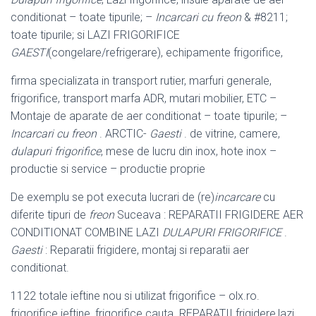
conditionat – toate tipurile; –
Incarcari cu freon
& #8211;
toate tipurile; si LAZI FRIGORIFICE
GAESTI
(congelare/refrigerare), echipamente frigorifice,
firma specializata in transport rutier, marfuri generale,
frigorifice, transport marfa ADR, mutari mobilier, ETC –
Montaje de aparate de aer conditionat – toate tipurile; –
Incarcari cu freon
. ARCTIC-
Gaesti
. de vitrine, camere,
dulapuri frigorifice
, mese de lucru din inox, hote inox –
productie si service – productie proprie
De exemplu se pot executa lucrari de (re)
incarcare
cu
diferite tipuri de
freon
Suceava : REPARATII FRIGIDERE AER
CONDITIONAT COMBINE LAZI
DULAPURI FRIGORIFICE
.
Gaesti
: Reparatii frigidere, montaj si reparatii aer
conditionat.
1122 totale ieftine nou si utilizat frigorifice – olx.ro.
frigorifice ieftine, frigorifice cauta. REPARATII frigidere,lazi