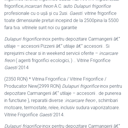
frigorifice,
incarcari freon
A.C. auto
Dulapuri frigorifice
profesionale cu o ușă și cu 2usi.
Gaesti
. vitrine frigorifice
toate dimensiunile preturi incepind de la 2500pina la 5500
fara tva. vitrinele sunt noi cu garantie
Dulapuri frigorifice
inox pentru depozitare Carmangerii â€“
utilaje – accesorii Pizzerii â€“ utilaje â€“ accesorii . Si
inprejurimi chear si in weekend servicii oferite –
incarcare
freon
( agenti frigorifici ecologici, ) .. Vitrine Frigorifice
Gaesti
2014
(2350 RON) * Vitrina Frigorifica / Vitrine Frigorifice /
Producator New(2999 RON)
Dulapuri frigorifice
inox pentru
depozitare Carmangerii â€“ utilaje – accesorii . de punerea
in functiune ), reparatii diverse :
incarcare freon
, schimbari
motoare, termostate, relee, inclusiv sudura vaporizatoare.
Vitrine Frigorifice
Gaesti
2014.
Dulapuri frigorifice
inox pentru depozitare Carmangerii â€“