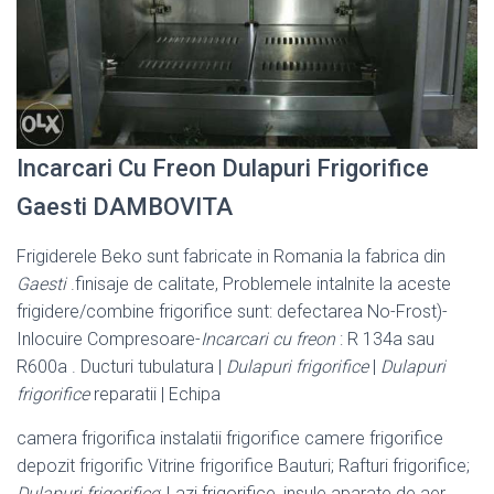
Incarcari Cu Freon Dulapuri Frigorifice
Gaesti DAMBOVITA
Frigiderele Beko sunt fabricate in Romania la fabrica din
Gaesti
.finisaje de calitate, Problemele intalnite la aceste
frigidere/combine frigorifice sunt: defectarea No-Frost)-
Inlocuire Compresoare-
Incarcari cu freon
: R 134a sau
R600a . Ducturi tubulatura |
Dulapuri frigorifice
|
Dulapuri
frigorifice
reparatii | Echipa
camera frigorifica instalatii frigorifice camere frigorifice
depozit frigorific Vitrine frigorifice Bauturi; Rafturi frigorifice;
Dulapuri frigorifice
; Lazi frigorifice, insule aparate de aer