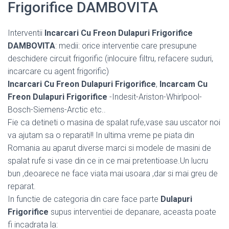
Frigorifice DAMBOVITA
Interventii
Incarcari Cu Freon Dulapuri Frigorifice
DAMBOVITA
: medii: orice interventie care presupune
deschidere circuit frigorific (inlocuire filtru, refacere suduri,
incarcare cu agent frigorific)
Incarcari Cu Freon Dulapuri Frigorifice
,
Incarcam Cu
Freon Dulapuri Frigorifice
-Indesit-Ariston-Whirlpool-
Bosch-Siemens-Arctic etc..
Fie ca detineti o masina de spalat rufe,vase sau uscator noi
va ajutam sa o reparati!! In ultima vreme pe piata din
Romania au aparut diverse marci si modele de masini de
spalat rufe si vase din ce in ce mai pretentioase.Un lucru
bun ,deoarece ne face viata mai usoara ,dar si mai greu de
reparat.
In functie de categoria din care face parte
Dulapuri
Frigorifice
supus interventiei de depanare, aceasta poate
fi incadrata la: