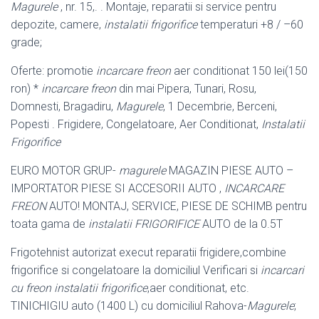
Magurele
, nr. 15,. . Montaje, reparatii si service pentru
depozite, camere,
instalatii frigorifice
temperaturi +8 / –
60
grade;
Oferte: promotie
incarcare freon
aer conditionat 150 lei(150
ron) *
incarcare freon
din mai Pipera, Tunari, Rosu,
Domnesti, Bragadiru,
Magurele
, 1 Decembrie, Berceni,
Popesti . Frigidere, Congelatoare, Aer Conditionat,
Instalatii
Frigorifice
EURO MOTOR GRUP-
magurele
MAGAZIN PIESE AUTO –
IMPORTATOR PIESE SI ACCESORII AUTO ,
INCARCARE
FREON
AUTO! MONTAJ, SERVICE, PIESE DE SCHIMB pentru
toata gama de
instalatii FRIGORIFICE
AUTO de la 0.5T
Frigotehnist autorizat execut reparatii frigidere,combine
frigorifice si congelatoare la domiciliul Verificari si
incarcari
cu freon instalatii frigorifice
,aer conditionat, etc.
TINICHIGIU auto (1400 L) cu domiciliul Rahova-
Magurele
;