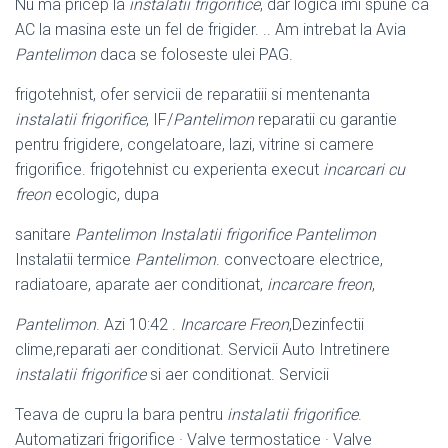
Nu ma pricep la
instalatii frigorifice
, dar logica imi spune ca
AC la masina este un fel de frigider. .. Am intrebat la Avia
Pantelimon
daca se foloseste ulei PAG.
frigotehnist, ofer servicii de reparatiii si mentenanta
instalatii frigorifice
, IF/
Pantelimon
reparatii cu garantie
pentru frigidere, congelatoare, lazi, vitrine si camere
frigorifice. frigotehnist cu experienta execut
incarcari cu
freon
ecologic, dupa
sanitare
Pantelimon Instalatii frigorifice Pantelimon
Instalatii termice
Pantelimon
. convectoare electrice,
radiatoare, aparate aer conditionat,
incarcare freon
,
Pantelimon
. Azi 10:42 .
Incarcare Freon
,Dezinfectii
clime,reparati aer conditionat. Servicii Auto Intretinere
instalatii frigorifice
si aer conditionat. Servicii
Teava de cupru la bara pentru
instalatii frigorifice
.
Automatizari frigorifice · Valve termostatice · Valve