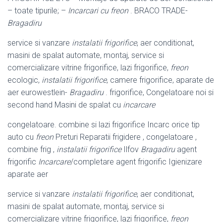
– toate tipurile; –
Incarcari cu freon
. BRACO TRADE-
Bragadiru
service si vanzare
instalatii frigorifice
, aer conditionat,
masini de spalat automate, montaj, service si
comercializare vitrine frigorifice, lazi frigorifice,
freon
ecologic
,
instalatii frigorifice
, camere frigorifice, aparate de
aer eurowestlein-
Bragadiru
. frigorifice, Congelatoare noi si
second hand Masini de spalat cu
incarcare
congelatoare. combine si lazi frigorifice Incarc orice tip
auto cu
freon
Preturi Reparatii frigidere , congelatoare ,
combine frig ,
instalatii frigorifice
Ilfov
Bragadiru
agent
frigorific
Incarcare
/completare agent frigorific Igienizare
aparate aer
service si vanzare
instalatii frigorifice
, aer conditionat,
masini de spalat automate, montaj, service si
comercializare vitrine frigorifice, lazi frigorifice,
freon