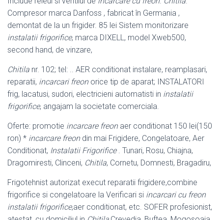
Include releul si ventilul de
incarcare cu freon
.
Chitila
.
Compresor marca Danfoss , fabricat în Germania ,
demontat de la un frigider. 85 lei Sistem monitorizare
instalatii frigorifice
, marca DIXELL, model Xweb500,
second hand, de vinzare,
Chitila
nr. 102; tel: .. AER conditionat instalare, reamplasari,
reparatii,
incarcari freon
orice tip de aparat; INSTALATORI
frig, lacatusi, sudori, electricieni automatisti in
instalatii
frigorifice
, angajam la societate comerciala.
Oferte: promotie
incarcare freon
aer conditionat 150 lei(150
ron) *
incarcare freon
din mai Frigidere, Congelatoare, Aer
Conditionat,
Instalatii Frigorifice
. Tunari, Rosu, Chiajna,
Dragomiresti, Clinceni,
Chitila
, Cornetu, Domnesti, Bragadiru,
Frigotehnist autorizat execut reparatii frigidere,combine
frigorifice si congelatoare la Verificari si
incarcari cu freon
instalatii frigorifice
,aer conditionat, etc. SOFER profesionist,
atestat, cu domiciliul in
Chitila
,Crevedia, Buftea, Mogosoaia