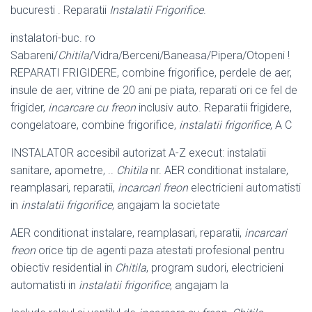
bucuresti . Reparatii
Instalatii Frigorifice
.
instalatori-buc. ro
Sabareni/
Chitila
/Vidra/Berceni/Baneasa/Pipera/Otopeni !
REPARATI FRIGIDERE, combine frigorifice, perdele de aer,
insule de aer, vitrine de 20 ani pe piata, reparati ori ce fel de
frigider,
incarcare cu freon
inclusiv auto
. Reparatii frigidere,
congelatoare, combine frigorifice,
instalatii frigorifice
, A C
INSTALATOR accesibil autorizat A-Z execut: instalatii
sanitare, apometre, ..
Chitila
nr. AER conditionat instalare,
reamplasari, reparatii,
incarcari freon
electricieni automatisti
in
instalatii frigorifice
, angajam la societate
AER conditionat instalare, reamplasari, reparatii,
incarcari
freon
orice tip de agenti paza atestati profesional pentru
obiectiv residential in
Chitila
, program sudori, electricieni
automatisti in
instalatii frigorifice
, angajam la