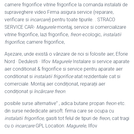
camere frigorifice vitrine frigorifice la comanda instalatii de
supraveghere video Firma asigura service (reparare,
verificare si
incarcare
) pentru toate tipurile. . STRACO
SERVICE CAR-
Magurele
montaj, service si comercializare
vitrine frigorifice, lazi frigorifice,
freon
ecologic,
instalatii
frigorifice
, camere frigorifice,
Așezare, unde există o vânzare de noi si folosite aer; Eforie
Nord · Dedulesti · Ilfov
Magurele
Instalare si service aparate
aer conditionat & frigorifice si service pentru aparate aer
conditionat si
instalatii frigorifice
atat rezidentiale cat si
comerciale. Montaj aer condiționat, reparații aer
condiționat și
încărcare freon
.
posibile surse alternative” , adica butane propan
freon
etc.
din surse nededicate airsoft. firma care se ocupa cu
instalatii frigorifice
, gasiti tot felul de tipuri de
freon
, cat tragi
cu o
incarcare
GPL Location:
Magurele
, Ilfov