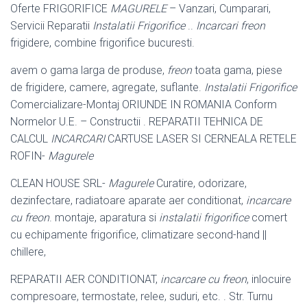
Oferte FRIGORIFICE
MAGURELE
– Vanzari, Cumparari,
Servicii Reparatii
Instalatii Frigorifice
..
Incarcari freon
frigidere, combine frigorifice bucuresti.
avem o gama larga de produse,
freon
toata gama, piese
de frigidere, camere, agregate, suflante.
Instalatii Frigorifice
Comercializare-Montaj ORIUNDE IN ROMANIA Conform
Normelor U.E. – Constructii . REPARATII TEHNICA DE
CALCUL
INCARCARI
CARTUSE LASER SI CERNEALA RETELE
ROFIN-
Magurele
CLEAN HOUSE SRL-
Magurele
Curatire, odorizare,
dezinfectare, radiatoare aparate aer conditionat,
incarcare
cu freon
. montaje, aparatura si
instalatii frigorifice
comert
cu echipamente frigorifice, climatizare second-hand ||
chillere,
REPARATII AER CONDITIONAT,
incarcare cu freon
, inlocuire
compresoare, termostate, relee, suduri, etc. . Str. Turnu