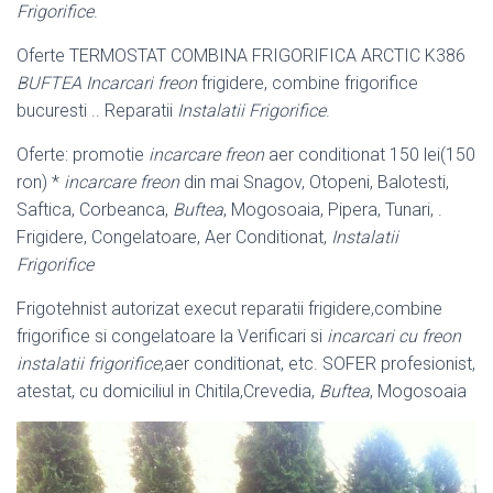
Frigorifice
.
Oferte TERMOSTAT COMBINA FRIGORIFICA ARCTIC K386
BUFTEA
Incarcari freon
frigidere, combine frigorifice
bucuresti .. Reparatii
Instalatii Frigorifice
.
Oferte: promotie
incarcare freon
aer conditionat 150 lei(150
ron) *
incarcare freon
din mai Snagov, Otopeni, Balotesti,
Saftica, Corbeanca,
Buftea
, Mogosoaia, Pipera, Tunari, .
Frigidere, Congelatoare, Aer Conditionat,
Instalatii
Frigorifice
Frigotehnist autorizat execut reparatii frigidere,combine
frigorifice si congelatoare la Verificari si
incarcari cu freon
instalatii frigorifice
,aer conditionat, etc. SOFER profesionist,
atestat, cu domiciliul in Chitila,Crevedia,
Buftea
, Mogosoaia