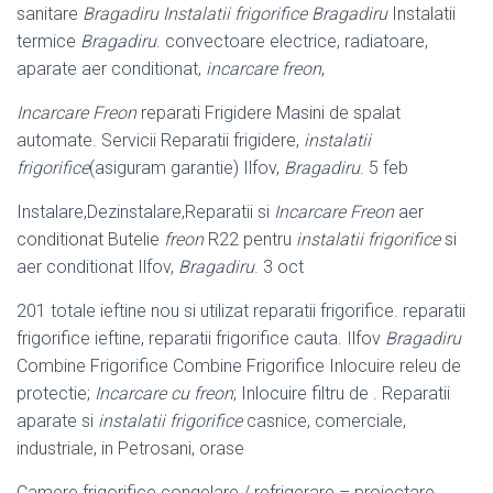
sanitare
Bragadiru Instalatii frigorifice Bragadiru
Instalatii
termice
Bragadiru
. convectoare electrice, radiatoare,
aparate aer conditionat,
incarcare freon
,
Incarcare Freon
reparati Frigidere Masini de spalat
automate. Servicii Reparatii frigidere,
instalatii
frigorifice
(asiguram garantie) Ilfov,
Bragadiru
. 5 feb
Instalare,Dezinstalare,Reparatii si
Incarcare Freon
aer
conditionat Butelie
freon
R22 pentru
instalatii frigorifice
si
aer conditionat Ilfov,
Bragadiru
. 3 oct
201 totale ieftine nou si utilizat reparatii frigorifice. reparatii
frigorifice ieftine, reparatii frigorifice cauta. Ilfov
Bragadiru
Combine Frigorifice Combine Frigorifice Inlocuire releu de
protectie;
Incarcare cu freon
; Inlocuire filtru de . Reparatii
aparate si
instalatii frigorifice
casnice, comerciale,
industriale, in Petrosani, orase
Camere frigorifice congelare / refrigerare – proiectare,