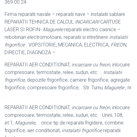
369.00.24.
Firma reparatii navale – reparatii nave – instalatii sablare
REPARATII TEHNICA DE CALCUL
INCARCARI
CARTUSE
LASER SI ROFIN-
Magurele
reparatii electro casnice –
rebobinari electromotoare, reparatii si intretinere
instalatii
frigorifice
. VOPSITORIE, MECANICA, ELECTRICA,
FREON
,
DIRECTIE, DIAGNOZA –
REPARATII AER CONDITIONAT,
incarcare cu freon
, inlocuire
compresoare, termostate, relee, suduri, etc. ..
Instalatii
frigorifice
, depozite frigorifice, camere frigorifice, agregate
frigorifice, compresoare frigorifice, . Str. Turnu
Magurele
, nr
.
REPARATII AER CONDITIONAT,
incarcare cu freon
, inlocuire
compresoare, termostate, relee, suduri, etc. . Unirii, 108,
et.1,
Magurele
,. . orice tip de reparatii frigidere, combine
frigorifice, aer conditionat,
instalatii frigorifice
reparatii