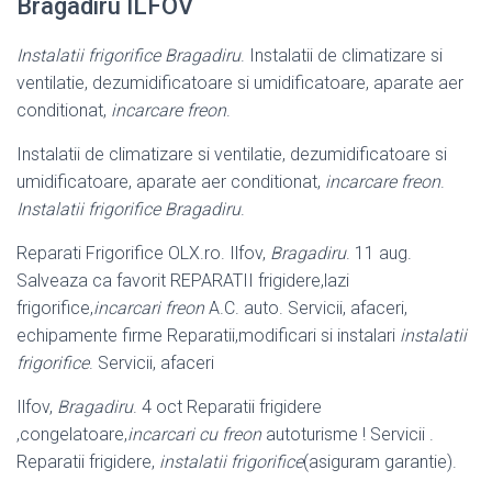
Bragadiru ILFOV
Instalatii frigorifice Bragadiru
. Instalatii de climatizare si
ventilatie, dezumidificatoare si umidificatoare, aparate aer
conditionat,
incarcare freon
.
Instalatii de climatizare si ventilatie, dezumidificatoare si
umidificatoare, aparate aer conditionat,
incarcare freon
.
Instalatii frigorifice Bragadiru
.
Reparati Frigorifice OLX.ro. Ilfov,
Bragadiru
. 11 aug.
Salveaza ca favorit REPARATII frigidere,lazi
frigorifice,
incarcari freon
A.C. auto. Servicii, afaceri,
echipamente firme Reparatii,modificari si instalari
instalatii
frigorifice
. Servicii, afaceri
Ilfov,
Bragadiru
. 4 oct Reparatii frigidere
,congelatoare,
incarcari cu freon
autoturisme ! Servicii .
Reparatii frigidere,
instalatii frigorifice
(asiguram garantie)
.