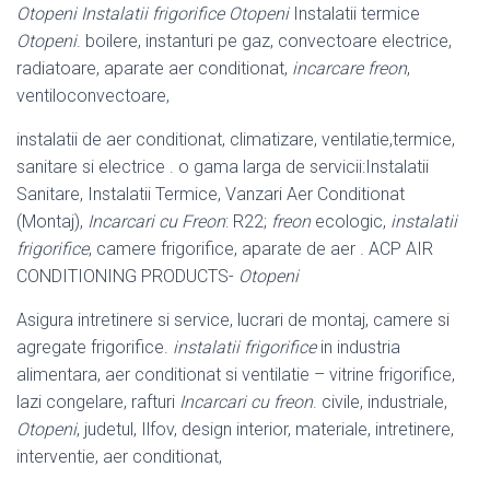
Otopeni Instalatii frigorifice Otopeni
Instalatii termice
Otopeni
. boilere, instanturi pe gaz, convectoare electrice,
radiatoare, aparate aer conditionat,
incarcare freon
,
ventiloconvectoare,
instalatii de aer conditionat, climatizare, ventilatie,termice,
sanitare si electrice . o gama larga de servicii:Instalatii
Sanitare, Instalatii Termice, Vanzari Aer Conditionat
(Montaj),
Incarcari cu Freon
: R22;
freon
ecologic,
instalatii
frigorifice
, camere frigorifice, aparate de aer . ACP AIR
CONDITIONING PRODUCTS-
Otopeni
Asigura intretinere si service, lucrari de montaj, camere si
agregate frigorifice.
instalatii frigorifice
in industria
alimentara, aer conditionat si ventilatie – vitrine frigorifice,
lazi congelare, rafturi
Incarcari cu freon
. civile, industriale,
Otopeni
, judetul, Ilfov, design interior, materiale, intretinere,
interventie, aer conditionat,