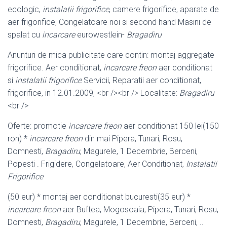
ecologic
,
instalatii frigorifice
, camere frigorifice, aparate de
aer frigorifice, Congelatoare noi si second hand Masini de
spalat cu
incarcare
eurowestlein-
Bragadiru
Anunturi de mica publicitate care contin: montaj aggregate
frigorifice. Aer conditionat,
incarcare freon
aer conditionat
si
instalatii frigorifice
Servicii, Reparatii aer conditionat,
frigorifice, in 12.01.2009, <br /><br /> Localitate:
Bragadiru
<br />
Oferte: promotie
incarcare freon
aer conditionat 150 lei(150
ron) *
incarcare freon
din mai Pipera, Tunari, Rosu,
Domnesti,
Bragadiru
, Magurele, 1 Decembrie, Berceni,
Popesti . Frigidere, Congelatoare, Aer Conditionat,
Instalatii
Frigorifice
(50 eur) * montaj aer conditionat bucuresti(35 eur) *
incarcare freon
aer Buftea, Mogosoaia, Pipera, Tunari, Rosu,
Domnesti,
Bragadiru
, Magurele, 1 Decembrie, Berceni, ..