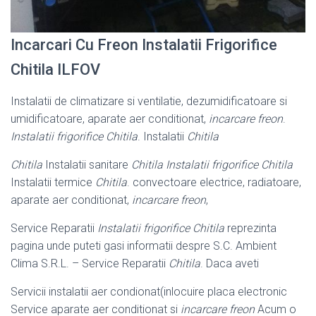
Incarcari Cu Freon Instalatii Frigorifice
Chitila ILFOV
Instalatii de climatizare si ventilatie, dezumidificatoare si
umidificatoare, aparate aer conditionat,
incarcare freon
.
Instalatii frigorifice Chitila
. Instalatii
Chitila
Chitila
Instalatii sanitare
Chitila Instalatii frigorifice Chitila
Instalatii termice
Chitila
. convectoare electrice, radiatoare,
aparate aer conditionat,
incarcare freon
,
Service Reparatii
Instalatii frigorifice Chitila
reprezinta
pagina unde puteti gasi informatii despre S.C. Ambient
Clima S.R.L. – Service Reparatii
Chitila
. Daca aveti
Servicii instalatii aer condionat(inlocuire placa electronic
Service aparate aer conditionat si
incarcare freon
Acum o