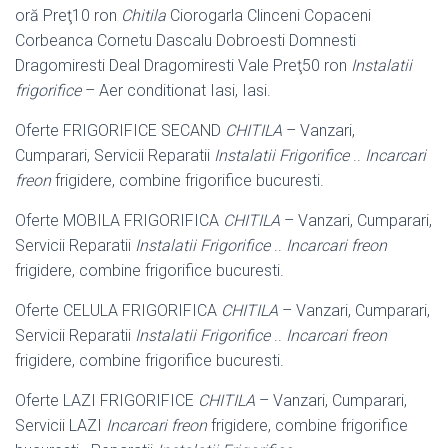
oră Preţ10 ron
Chitila
Ciorogarla Clinceni Copaceni
Corbeanca Cornetu Dascalu Dobroesti Domnesti
Dragomiresti Deal Dragomiresti Vale Preţ50 ron
Instalatii
frigorifice
– Aer conditionat Iasi, Iasi.
Oferte FRIGORIFICE SECAND
CHITILA
– Vanzari,
Cumparari, Servicii Reparatii
Instalatii Frigorifice
..
Incarcari
freon
frigidere, combine frigorifice bucuresti.
Oferte MOBILA FRIGORIFICA
CHITILA
– Vanzari, Cumparari,
Servicii Reparatii
Instalatii Frigorifice
..
Incarcari freon
frigidere, combine frigorifice bucuresti.
Oferte CELULA FRIGORIFICA
CHITILA
– Vanzari, Cumparari,
Servicii Reparatii
Instalatii Frigorifice
..
Incarcari freon
frigidere, combine frigorifice bucuresti.
Oferte LAZI FRIGORIFICE
CHITILA
– Vanzari, Cumparari,
Servicii LAZI
Incarcari freon
frigidere, combine frigorifice