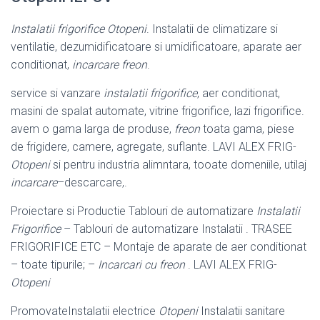
Instalatii frigorifice Otopeni
. Instalatii de climatizare si
ventilatie, dezumidificatoare si umidificatoare, aparate aer
conditionat,
incarcare freon
.
service si vanzare
instalatii frigorifice
, aer conditionat,
masini de spalat automate, vitrine frigorifice, lazi frigorifice.
avem o gama larga de produse,
freon
toata gama, piese
de frigidere, camere, agregate, suflante. LAVI ALEX FRIG-
Otopeni
si pentru industria alimntara, tooate domeniile, utilaj
incarcare
–
descarcare,.
Proiectare si Productie Tablouri de automatizare
Instalatii
Frigorifice
– Tablouri de automatizare Instalatii . TRASEE
FRIGORIFICE ETC – Montaje de aparate de aer conditionat
– toate tipurile; –
Incarcari cu freon
. LAVI ALEX FRIG-
Otopeni
PromovateInstalatii electrice
Otopeni
Instalatii sanitare