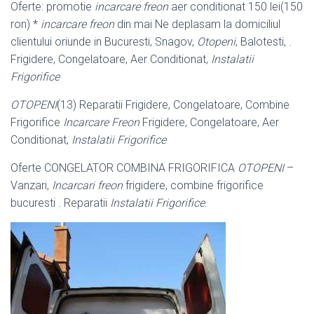
Oferte: promotie
incarcare freon
aer conditionat 150 lei(150
ron) *
incarcare freon
din mai Ne deplasam la domiciliul
clientului oriunde in Bucuresti, Snagov,
Otopeni
, Balotesti, .
Frigidere, Congelatoare, Aer Conditionat,
Instalatii
Frigorifice
OTOPENI
(13) Reparatii Frigidere, Congelatoare, Combine
Frigorifice
Incarcare Freon
Frigidere, Congelatoare, Aer
Conditionat,
Instalatii Frigorifice
Oferte CONGELATOR COMBINA FRIGORIFICA
OTOPENI
–
Vanzari,
Incarcari freon
frigidere, combine frigorifice
bucuresti . Reparatii
Instalatii Frigorifice
.