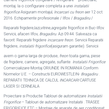
montaj. la o configurare completa a unei
instalatii
frigorifice
Asiguram montajul,
Incarcari cu freon
aer 12 oct.
2016. Echipamente profesionale / Ilfov /
Bragadiru
/
Reparatii frigidere,lazi,vitrine,agregate frigorifice in Buc-Ilfov.
Servicii, afaceri Ilfov,
Bragadiru
. Azi 09:44. Salveaza ca
favorit. Reparatii frigidere
incarcare freon
. Servicii Reparatii
frigidere,
instalatii frigorifice
(asiguram garantie). Servicii
avem o gama larga de produse,
freon
toata gama, piese
de frigidere, camere, agregate, suflante.
Instalatii Frigorifice
Comercializare-Montaj ORIUNDE IN ROMANIA Conform
Normelor U.E. – Constructii EUROWESTLEIN-
Bragadiru
.
REPARATII TEHNICA DE CALCUL
INCARCARI
CARTUSE
LASER SI CERNEALA
Proiectare si Productie Tablouri de automatizare
Instalatii
Frigorifice
– Tablouri de automatizare Instalatii . TRASEE
FRIGORIFICE ETC – Montaje de aparate de aer conditionat