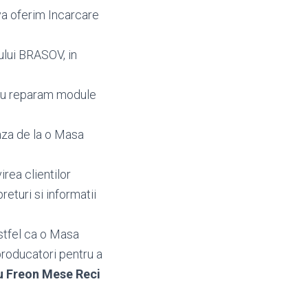
va oferim Incarcare
ului BRASOV, in
au reparam module
aza de la o Masa
irea clientilor
 preturi si informatii
stfel ca o Masa
producatori pentru a
u Freon Mese Reci