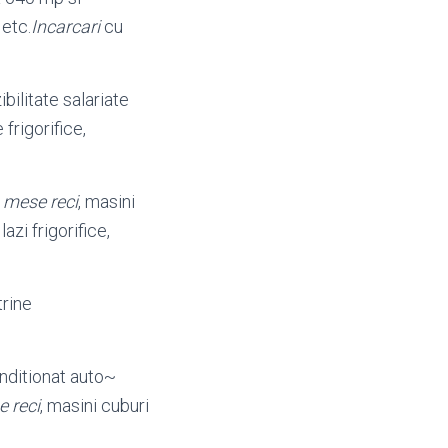
 etc.
Incarcari
cu
ibilitate salariate
frigorifice,
,
mese reci
, masini
azi frigorifice,
itrine
onditionat auto~
 reci
, masini cuburi