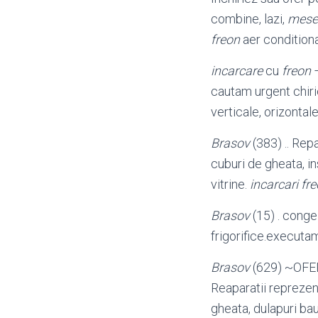
combine, lazi,
mese 
freon
aer conditionat
incarcare
cu
freon
–
cautam urgent chiri
verticale, orizontal
Brasov
(383) .. Repa
cuburi de gheata, ins
vitrine.
incarcari fr
Brasov
(15) . conge
frigorifice.executa
Brasov
(629) ~OF
Reaparatii reprezen
gheata, dulapuri bau