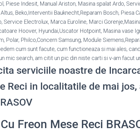
l, Piese Indesit, Manual Ariston, Masina spalat Ardo, Serv
 Altus, Beko,Interventii Bauknecht,Reparam Bosch, Piesa C
 Service Electrolux, Marca Euroline, Marci Gorenje,Masina
atoare Hoover, Hyundai,Uscator Hotpoint, Masina vase Igni
ium, Polar, Philco,Concern Samsung, Module Siemens,Repar
vedem cum sunt facute, cum functioneaza si mai ales, cand
n mic search, am citit un pic din niste carti si v-am facut 
cita serviciile noastre de Incarc
Reci in localitatile de mai jos, 
 BRASOV
i Cu Freon Mese Reci BRAS