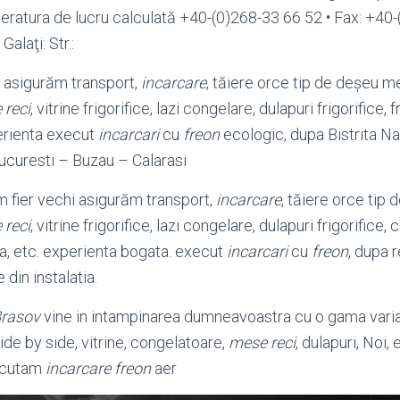
peratura de lucru calculată +40-(0)268-33 66 52 • Fax: +40-
 Galaţi: Str.:
 asigurăm transport,
incarcare
, tăiere orce tip de deșeu me
 reci
, vitrine frigorifice, lazi congelare, dulapuri frigorifice, f
erienta execut
incarcari
cu
freon
ecologic, dupa Bistrita N
curesti – Buzau – Calarasi
 fier vechi asigurăm transport,
incarcare
, tăiere orce tip
 reci
, vitrine frigorifice, lazi congelare, dulapuri frigorifice,
a, etc. experienta bogata. execut
incarcari
cu
freon
, dupa 
 din instalatia.
rasov
vine in intampinarea dumneavoastra cu o gama varia
de by side, vitrine, congelatoare,
mese reci
, dulapuri, Noi,
xecutam
incarcare freon
aer