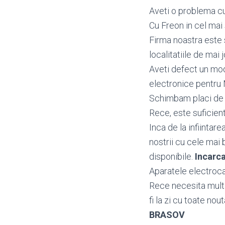
Aveti o problema cu
Cu Freon in cel mai 
Firma noastra este 
localitatiile de mai j
Aveti defect un m
electronice pentru
Schimbam placi de b
Rece, este suficient
Inca de la infiintar
nostrii cu cele mai 
disponibile.
Incarc
Aparatele electroca
Rece necesita multa
fi la zi cu toate nou
BRASOV