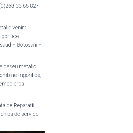
(0)268-33 65 82 •
talic venim .
rigorifice.
asaud – Botosani –
 de deșeu metalic
 combine frigorifice,
remedierea
ta de Reparatii
 echipa de service