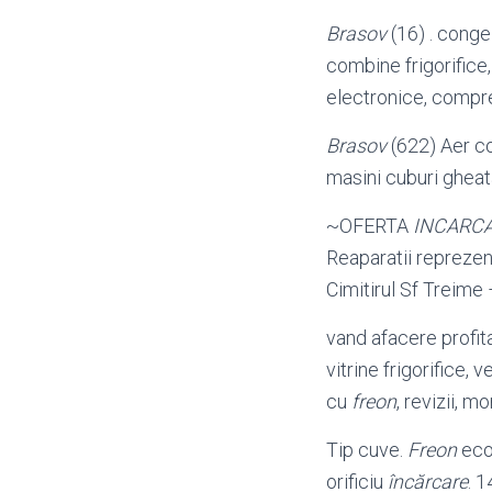
Brasov
(16) . conge
combine frigorifice,
electronice, compre
Brasov
(622) Aer c
masini cuburi gheata
~OFERTA
INCARC
Reaparatii reprezen
Cimitirul Sf Treime
vand afacere profita
vitrine frigorifice, 
cu
freon
, revizii, m
Tip cuve.
Freon
ecol
orificiu
încărcare
. 1