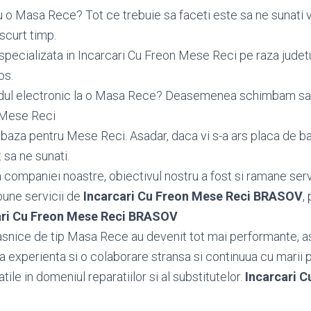
 o Masa Rece? Tot ce trebuie sa faceti este sa ne sunati 
scurt timp.
specializata in Incarcari Cu Freon Mese Reci pe raza judet
os.
odul electronic la o Masa Rece? Deasemenea schimbam s
 Mese Reci
aza pentru Mese Reci. Asadar, daca vi s-a ars placa de b
 sa ne sunati.
ea companiei noastre, obiectivul nostru a fost si ramane serv
bune servicii de
Incarcari Cu Freon Mese Reci BRASOV
,
ari Cu Freon Mese Reci BRASOV
snice de tip Masa Rece au devenit tot mai performante, a
 experienta si o colaborare stransa si continuua cu marii 
tatile in domeniul reparatiilor si al substitutelor.
Incarcari C