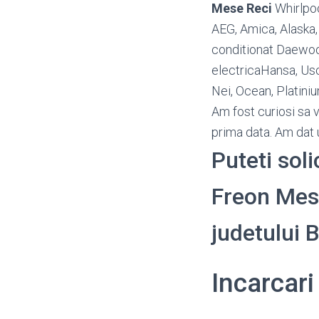
Mese Reci
Whirlpoo
AEG, Amica, Alaska,
conditionat Daewoo,
electricaHansa, Usc
Nei, Ocean, Platin
Am fost curiosi sa 
prima data. Am dat u
Puteti soli
Freon Mese 
judetului
Incarcar