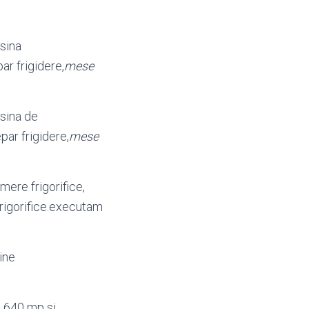
sina
ar frigidere,
mese
sina de
par frigidere,
mese
amere frigorifice,
 frigorifice.executam
rine
a 640 mp si