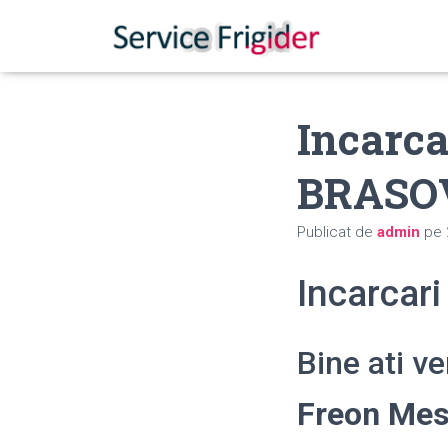
Incarca
BRASO
Publicat de
admin
pe
Incarcar
Bine ati v
Freon Me