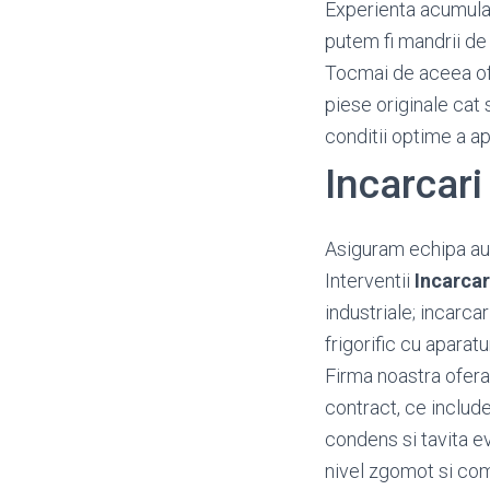
Experienta acumulata
putem fi mandrii de 
Tocmai de aceea o
piese originale cat 
conditii optime a a
Incarcar
Asiguram echipa aut
Interventii
Incarca
industriale; incarca
frigorific cu aparat
Firma noastra ofera
contract, ce include
condens si tavita e
nivel zgomot si c