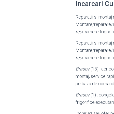
Incarcari C
Reparatii si montaj
Montare/reparare/i
reci
,camere frigorif
Reparatii si montaj
Montare/reparare/i
reci
,camere frigorif
Brasov
(15) . aer c
montaj, service rapi
pe baza de comanda
Brasov
(1) . congel
frigorifice.executa
Inchiriez sau ofer 