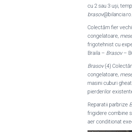
cu 2 sau 3 uşi, tem
brasov
@bilancia.
ro.
Colectăm fier vechi
congelatoare,
mese
frigotehnist cu exp
Braila –
Brasov
– Bu
Brasov
(4) Colectăm
congelatoare,
mese
masini cuburi gheat
pierderilor existente
Reparatii parbrize
B
frigidere combine si
aer conditionat e