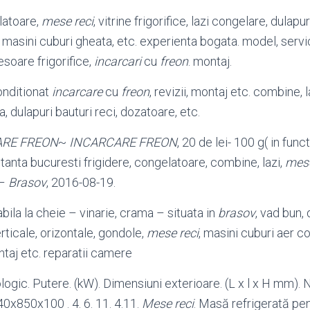
latoare,
mese reci
, vitrine frigorifice, lazi congelare, dulapuri
 masini cuburi gheata, etc. experienta bogata. model, servi
soare frigorifice,
incarcari
cu
freon
. montaj.
onditionat
incarcare
cu
freon
, revizii, montaj etc. combine, l
, dulapuri bauturi reci, dozatoare, etc.
ARE FREON
~
INCARCARE FREON
, 20 de lei- 100 g( in func
tanta bucuresti frigidere, congelatoare, combine, lazi,
mese
 –
Brasov
, 2016-08-19.
bila la cheie – vinarie, crama – situata in
brasov
, vad bun, 
verticale, orizontale, gondole,
mese reci
, masini cuburi aer c
ontaj etc. reparatii camere
ogic. Putere. (kW). Dimensiuni exterioare. (L x l x H mm)
40x850x100 . 4. 6. 11. 4.11.
Mese reci
. Masă refrigerată pe