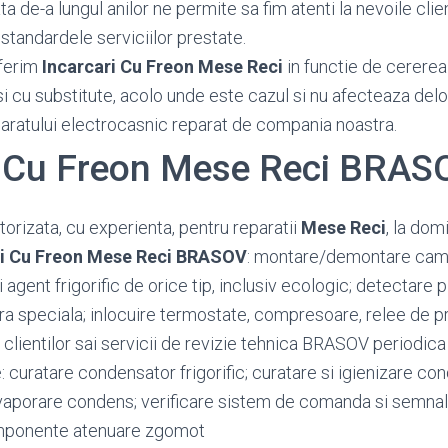
 de-a lungul anilor ne permite sa fim atenti la nevoile client
standardele serviciilor prestate.
ferim
Incarcari Cu Freon Mese Reci
in functie de cererea c
si cu substitute, acolo unde este cazul si nu afecteaza del
paratului electrocasnic reparat de compania noastra.
i Cu Freon Mese Reci BRAS
orizata, cu experienta, pentru reparatii
Mese Reci
, la domi
ri Cu Freon Mese Reci BRASOV
: montare/demontare came
ri agent frigorific de orice tip, inclusiv ecologic; detectare
ura speciala; inlocuire termostate, compresoare, relee de p
 clientilor sai servicii de revizie tehnica BRASOV periodic
: curatare condensator frigorific; curatare si igienizare c
vaporare condens; verificare sistem de comanda si semnali
omponente atenuare zgomot