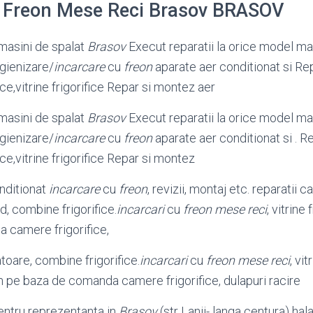
u Freon Mese Reci Brasov BRASOV
 masini de spalat
Brasov
Execut reparatii la orice model ma
gienizare/
incarcare
cu
freon
aparate aer conditionat si Rep
ice,vitrine frigorifice Repar si montez aer
 masini de spalat
Brasov
Execut reparatii la orice model ma
gienizare/
incarcare
cu
freon
aparate aer conditionat si . Re
ice,vitrine frigorifice Repar si montez
onditionat
incarcare
cu
freon
, revizii, montaj etc. reparatii c
d, combine frigorifice.
incarcari
cu
freon mese reci
, vitrine
 camere frigorifice,
atoare, combine frigorifice.
incarcari
cu
freon mese reci
, vit
m pe baza de comanda camere frigorifice, dulapuri racire
pentru reprezentanta in
Brasov
(str Lanii- langa centura) hal