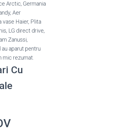
ice Arctic, Germania
andy, Aer
 vase Haier, Plita
s, LG direct drive,
am Zanussi,
 au aparut pentru
un mic rezumat.
ari Cu
ale
OV