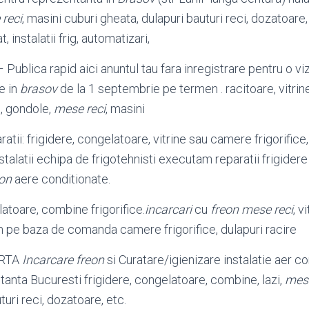
reci
, masini cuburi gheata, dulapuri bauturi reci, dozatoare,
, instalatii frig, automatizari,
 Publica rapid aici anuntul tau fara inregistrare pentru o viz
e in
brasov
de la 1 septembrie pe termen . racitoare, vitrine 
e, gondole,
mese reci
, masini
ratii: frigidere, congelatoare, vitrine sau camere frigorifice
talatii echipa de frigotehnisti executam reparatii frigidere l
eon
aere conditionate.
latoare, combine frigorifice.
incarcari
cu
freon mese reci
, v
m pe baza de comanda camere frigorifice, dulapuri racire
ERTA
Incarcare freon
si Curatare/igienizare instalatie aer c
tanta Bucuresti frigidere, congelatoare, combine, lazi,
mese
turi reci, dozatoare, etc.