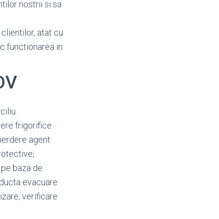
ilor nostrii si sa
lientilor, atat cu
oc functionarea in
OV
ciliu.
re frigorifice
 pierdere agent
rotective;
a pe baza de
onducta evacuare
zare; verificare