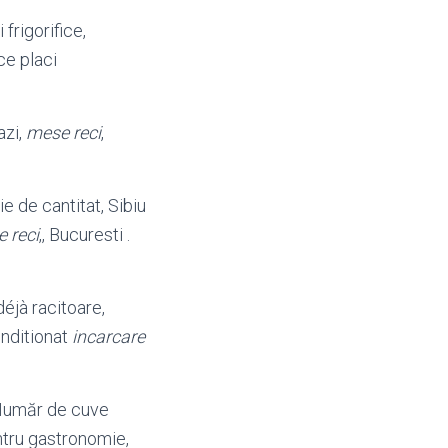
 frigorifice,
ce placi
azi,
mese reci
,
tie de cantitat, Sibiu
 reci
,, Bucuresti .
déjà racitoare,
onditionat
incarcare
. Număr de cuve
ntru gastronomie,