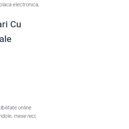
 placa electronica,
ari Cu
ale
ibilitate online
ondole,
mese reci
,