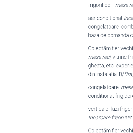
frigorifice –
mese re
aer conditionat
inc
congelatoare, combi
baza de comanda ca
Colectăm fier vechi
mese reci
, vitrine 
gheata, etc. experi
din instalatia. B/
Bra
congelatoare,
mese
conditionat-frigidere
verticale -lazi frigo
Incarcare freon
aer 
Colectăm fier vechi