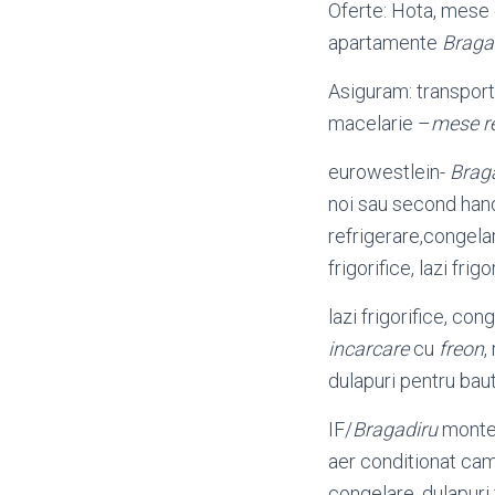
Oferte: Hota, mese
apartamente
Braga
Asiguram: transport
macelarie –
mese r
eurowestlein-
Brag
noi sau second hand
refrigerare,congel
frigorifice, lazi frigo
lazi frigorifice, con
incarcare
cu
freon
,
dulapuri pentru baut
IF/
Bragadiru
montez
aer conditionat cam
congelare, dulapuri 