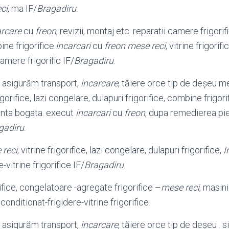
ci
, ma IF/
Bragadiru
.
arcare
cu
freon
, revizii, montaj etc. reparatii camere frigori
ne frigorifice.
incarcari
cu
freon mese reci
, vitrine frigori
mere frigorific IF/
Bragadiru
.
 asigurăm transport,
incarcare
, tăiere orce tip de deșeu m
frigorifice, lazi congelare, dulapuri frigorifice, combine frigor
enta bogata. execut
incarcari
cu
freon
, dupa remedierea pie
gadiru
.
 reci
, vitrine frigorifice, lazi congelare, dulapuri frigorifice,
I
-vitrine frigorifice IF/
Bragadiru
.
rifice, congelatoare -agregate frigorifice –
mese reci
, masini
conditionat-frigidere-vitrine frigorifice.
 asigurăm transport,
incarcare
, tăiere orce tip de deșeu . s