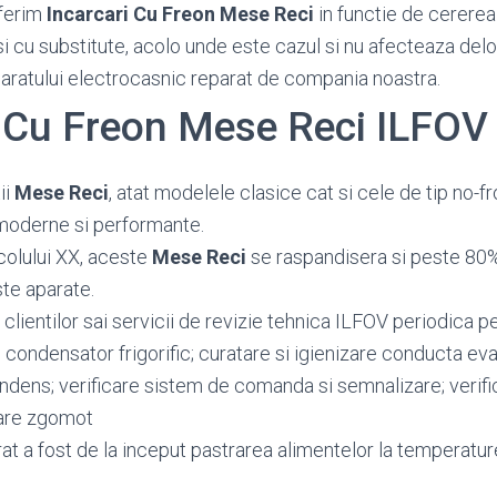
ferim
Incarcari Cu Freon Mese Reci
in functie de cererea c
si cu substitute, acolo unde este cazul si nu afecteaza del
paratului electrocasnic reparat de compania noastra.
i Cu Freon Mese Reci ILFOV
ii
Mese Reci
, atat modelele clasice cat si cele de tip no-f
e moderne si performante.
colului XX, aceste
Mese Reci
se raspandisera si peste 80%
te aparate.
clientilor sai servicii de revizie tehnica ILFOV periodica p
e condensator frigorific; curatare si igienizare conducta e
ndens; verificare sistem de comanda si semnalizare; verifi
are zgomot
at a fost de la inceput pastrarea alimentelor la temperatu