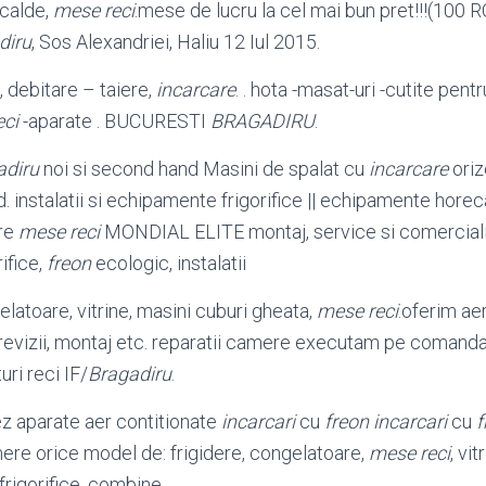
 calde,
mese reci
.mese de lucru la cel mai bun pret!!!(100
diru
, Sos Alexandriei, Haliu 12 Iul 2015.
, debitare – taiere,
incarcare
. . hota -masat-uri -cutite pent
eci
-aparate . BUCURESTI
BRAGADIRU
.
adiru
noi si second hand Masini de spalat cu
incarcare
oriz
. instalatii si echipamente frigorifice || echipamente horec
are
mese reci
MONDIAL ELITE montaj, service si comercializ
rifice,
freon
ecologic, instalatii
gelatoare, vitrine, masini cuburi gheata,
mese reci
.oferim ae
 revizii, montaj etc. reparatii camere executam pe comanda
uri reci IF/
Bragadiru
.
 aparate aer contitionate
incarcari
cu
freon incarcari
cu
f
ere orice model de: frigidere, congelatoare,
mese reci
, vit
frigorifice, combine.