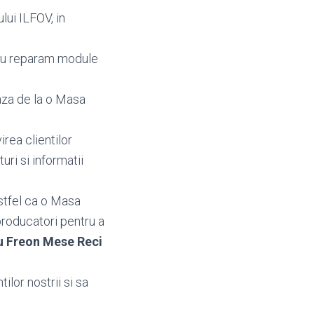
lui ILFOV, in
au reparam module
aza de la o Masa
irea clientilor
eturi si informatii
stfel ca o Masa
producatori pentru a
u Freon Mese Reci
ilor nostrii si sa