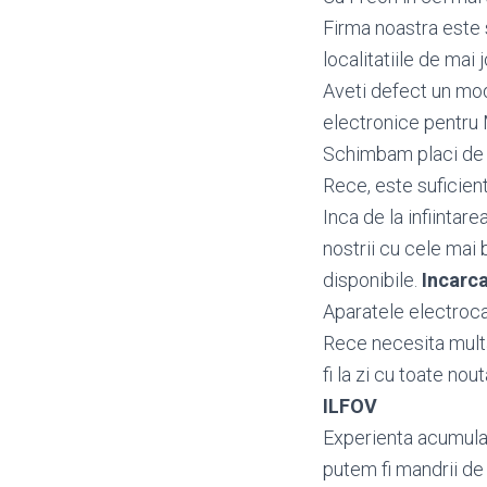
Firma noastra este 
localitatiile de mai j
Aveti defect un m
electronice pentru
Schimbam placi de b
Rece, este suficient
Inca de la infiintar
nostrii cu cele mai 
disponibile.
Incarc
Aparatele electroca
Rece necesita multa
fi la zi cu toate nou
ILFOV
Experienta acumulata
putem fi mandrii de 