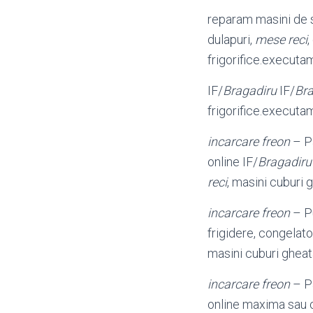
reparam masini de sp
dulapuri,
mese reci
,
frigorifice.executa
IF/
Bragadiru
IF/
Bra
frigorifice.executa
incarcare freon
– Pa
online IF/
Bragadiru
reci
, masini cuburi 
incarcare freon
– Pu
frigidere, congelatoa
masini cuburi gheat
incarcare freon
– Pa
online maxima sau ca