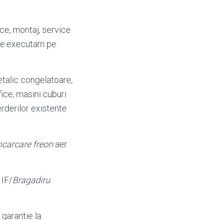
fice, montaj, service
fice.executam pe
etalic congelatoare,
ifice, masini cuburi
rderilor existente
ncarcare freon
aer
 IF/
Bragadiru
i garantie la