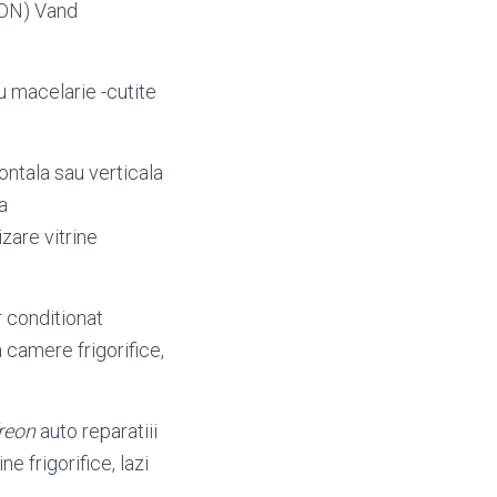
 RON) Vand
ru macelarie -cutite
ontala sau verticala
a
are vitrine
r conditionat
 camere frigorifice,
reon
auto reparatiii
rine frigorifice, lazi