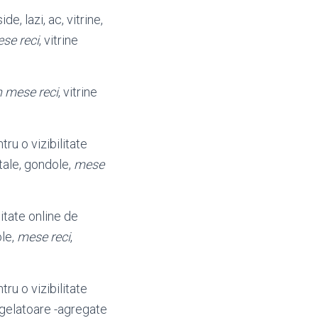
, lazi, ac, vitrine,
se reci
, vitrine
n mese reci
, vitrine
ru o vizibilitate
ntale, gondole,
mese
litate online de
ole,
mese reci
,
ru o vizibilitate
ongelatoare -agregate