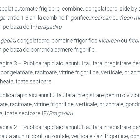
alat automate frigidere, combine, congelatoare, side by side
 garantie 1-3 ani la combine frigorifice.
incarcari
cu
freon me
m pe baza de IF/
Bragadiru
.
gadiru
congelatoare, combine frigorifice.
incarcari
cu
freo
m pe baza de comanda camere frigorific.
gina 3 – Publica rapid aici anuntul tau fara inregistrare pent
congelatoare, racitoare, vitrine frigorifice, verticale, orizo
gheata, toate sectoare.
blica rapid aici anuntul tau fara inregistrare pentru o vizibi
re, racitoare, vitrine frigorifice, verticale, orizontale, gond
a, toate sectoare IF/
Bragadiru
.
gina 2 – Publica rapid aici anuntul tau fara inregistrare pent
uta anuntul dorit. orizontale, verticale -lazi frigorifice, c