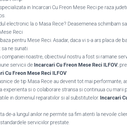
specializata in Incarcari Cu Freon Mese Reci pe raza judetu
os.
odul electronic la o Masa Rece? Deasemenea schimbam s
 Mese Reci
aza pentru Mese Reci. Asadar, daca vi s-a ars placa de b
 sa ne sunati.
ea companiei noastre, obiectivul nostru a fost si ramane serv
bune servicii de
Incarcari Cu Freon Mese Reci ILFOV
, pr
ari Cu Freon Mese Reci ILFOV
snice de tip Masa Rece au devenit tot mai performante, a
 experienta si o colaborare stransa si continuua cu marii 
tatile in domeniul reparatiilor si al substitutelor.
Incarcari C
 de-a lungul anilor ne permite sa fim atenti la nevoile client
standardele serviciilor prestate.