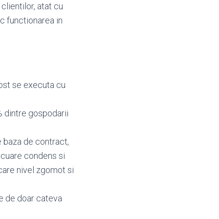
lientilor, atat cu
oc functionarea in
rost se executa cu
 dintre gospodarii
e baza de contract,
vacuare condens si
care nivel zgomot si
re de doar cateva