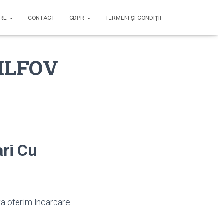
IRE
CONTACT
GDPR
TERMENI ȘI CONDIȚII
 ILFOV
ari Cu
va oferim Incarcare