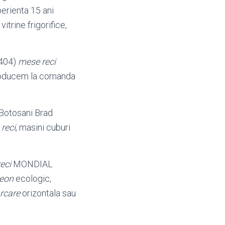
perienta 15 ani
, vitrine frigorifice,
R404)
mese reci
roducem la comanda
 Botosani Brad
reci
, masini cuburi
eci
MONDIAL
reon
ecologic,
rcare
orizontala sau