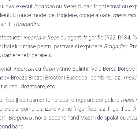
iul dvs. execut
incarcari
cu
freon
, dupa r frigo
tehnist cu ex
clientului orice model de: frigidere, congelatoare,
mese reci
puri IF/
Bragadiru
.
 efectuez :
incarcare freon
cu agenti frigorifici(R22, R134, 
si hoteluri mase pentru pastrare si expunere
Bragadiru
. P
 camere refrigerare si
ionat-
incarcari
cu
freon
-vitrine Bolintin-Vale Borsa Borsec
asov Breaza Brezoi Brosteni Bucecea . combine, lazi,
mese 
turi reci, dozatoare, etc.
orifice || echipamente horeca refrigerare,congelare
mese r
rvice si comercializare vitrine frigorifice, lazi frigorifice,
f
ein-
Bragadiru
. noi si second hand Masini de spalat cu
inca
econd hand.