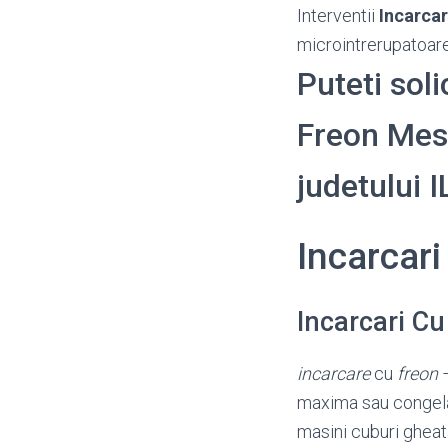
Interventii
Incarca
microintrerupatoare,
Puteti soli
Freon Mese 
judetului 
Incarcar
Incarcari C
incarcare
cu
freon
–
maxima sau congelato
masini cuburi gheat