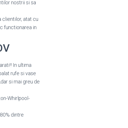
ilor nostrii si sa
clientilor, atat cu
oc functionarea in
OV
ati!! In ultima
alat rufe si vase
,dar si mai greu de
ton-Whirlpool-
 80% dintre