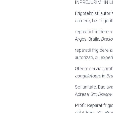
INPREJURIMI IN LI
Frigotehnisti autori
camere, lazi frigori
reparatii frigidere r
Arges, Braila,
Braso
reparatii frigidere
b
autorizati, cu experi
Oferim servicii pro
congelatoare
in
Br
Sef unitate: Baclava
Adresa: Str.
Brasov
Profil: Reparat frigi
dul Adresa: Str.
Bra