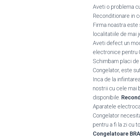
Aveti o problema cu
Reconditionare in c
Firma noastra este 
localitatiile de mai j
Aveti defect un mo
electronice pentru
Schimbam placi de b
Congelator, este suf
Inca de la infiintar
nostrii cu cele mai 
disponibile.
Recond
Aparatele electroca
Congelator necesita
pentru a fi la zi cu 
Congelatoare BR