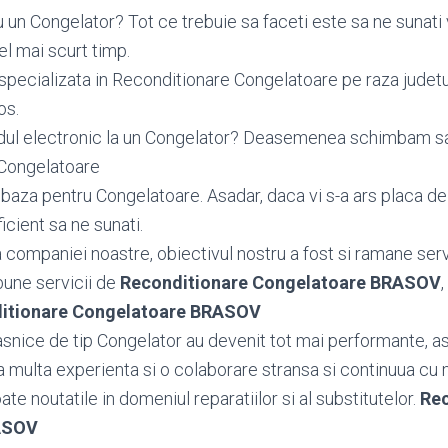
 un Congelator? Tot ce trebuie sa faceti este sa ne sunati
el mai scurt timp.
specializata in Reconditionare Congelatoare pe raza judet
os.
dul electronic la un Congelator? Deasemenea schimbam 
 Congelatoare
aza pentru Congelatoare. Asadar, daca vi s-a ars placa de
icient sa ne sunati.
ea companiei noastre, obiectivul nostru a fost si ramane serv
bune servicii de
Reconditionare Congelatoare BRASOV
,
itionare Congelatoare BRASOV
snice de tip Congelator au devenit tot mai performante, as
 multa experienta si o colaborare stransa si continuua cu 
toate noutatile in domeniul reparatiilor si al substitutelor.
Rec
ASOV