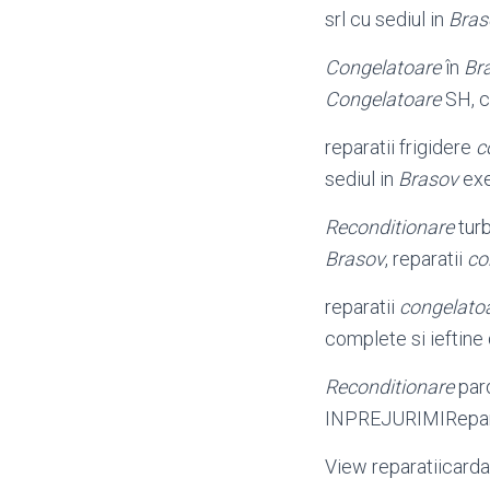
srl cu sediul in
Bras
Congelatoare
în
Br
Congelatoare
SH, c
reparatii frigidere
c
sediul in
Brasov
exe
Reconditionare
turb
Brasov
, reparatii
co
reparatii
congelato
complete si ieftine
Reconditionare
pard
INPREJURIMIReparat
View reparatiicarda