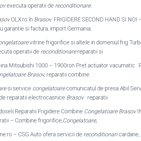
ov
executa operatii de
reconditionare
asov
OLX.ro în
Brasov
. FRIGIDERE SECOND HAND SI NOI 
u garantie si factura, import Germania.
ongelatoare
vitrine frigorifice si altele in domeniul frig Tur
cuta operatii de
reconditionare
reparatii si
ina Mitsubishi 1000 – 1900ron Pret actuator vacumatic . Re
ngelatoare Brasov
, reparatii combine
are
si service
congelatoare
comunicatul de presa Abil Servi
 de reparatii electrocasnice
Brasov
· reparatii
oseli Reparatii Frigidere Combine
Congelatoare Brasov
I
ii – Combine frigorifice,
Congelatoare
,
ne.ro – CSG Auto ofera servicii de
reconditionari
cardane, 