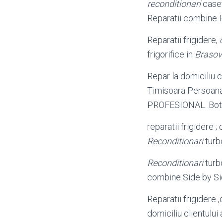
reconditionari
caset
Reparatii combine
Reparatii frigidere,
frigorifice in
Brasov
Repar la domiciliu cl
Timisoara Persoana 
PROFESIONAL. Bot
reparatii frigidere 
Reconditionari
turbo
Reconditionari
turbo
combine Side by Si
Reparatii frigidere 
domiciliu clientului 