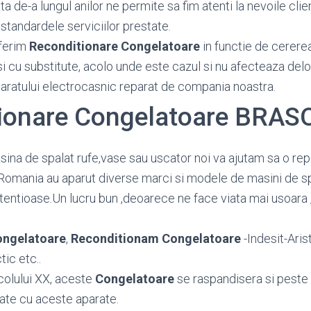
 de-a lungul anilor ne permite sa fim atenti la nevoile client
standardele serviciilor prestate.
ferim
Reconditionare Congelatoare
in functie de cererea 
si cu substitute, acolo unde este cazul si nu afecteaza del
paratului electrocasnic reparat de compania noastra.
ionare Congelatoare BRAS
sina de spalat rufe,vase sau uscator noi va ajutam sa o repar
Romania au aparut diverse marci si modele de masini de sp
etentioase.Un lucru bun ,deoarece ne face viata mai usoara 
ongelatoare
,
Reconditionam Congelatoare
-Indesit-Aris
ic etc..
colului XX, aceste
Congelatoare
se raspandisera si peste
ate cu aceste aparate.