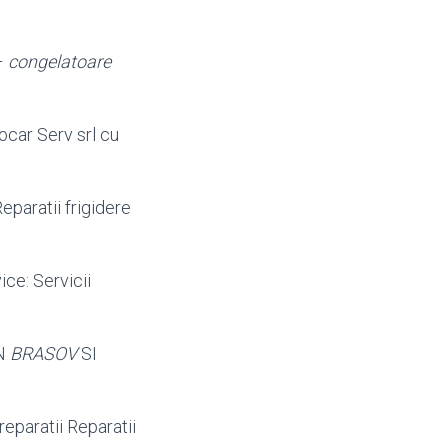
–
congelatoare
bocar Serv srl cu
paratii frigidere
ce: Servicii
N
BRASOV
SI
reparatii Reparatii