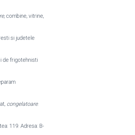
re
, combine, vitrine,
resti si judetele
 de frigotehnisti
Reparam
cat,
congelatoare
.
atea: 119. Adresa: B-