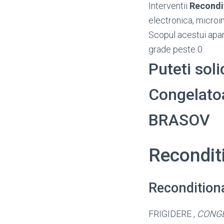
Interventii
Recondi
electronica, microin
Scopul acestui apar
grade peste 0.
Puteti sol
Congelatoar
BRASOV
Recondit
Recondition
FRIGIDERE ,
CONG