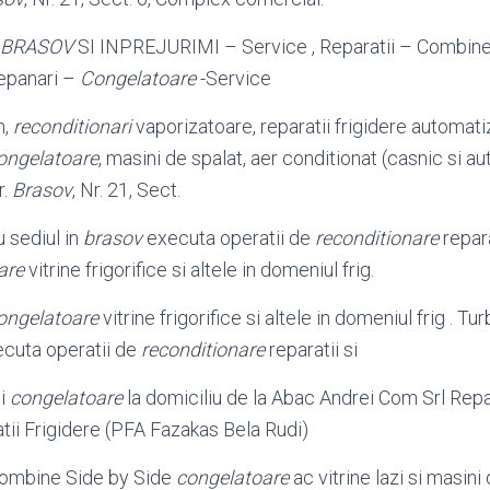
BRASOV
SI INPREJURIMI – Service , Reparatii – Combine 
Depanari –
Congelatoare
-Service
n,
reconditionari
vaporizatoare, reparatii frigidere automatiza
ongelatoare
, masini de spalat, aer conditionat (casnic si aut
r.
Brasov
, Nr. 21, Sect.
u sediul in
brasov
executa operatii de
reconditionare
repara
are
vitrine frigorifice si altele in domeniul frig.
ongelatoare
vitrine frigorifice si altele in domeniul frig . Tu
cuta operatii de
reconditionare
reparatii si
si
congelatoare
la domiciliu de la Abac Andrei Com Srl Repar
tii Frigidere (PFA Fazakas Bela Rudi)
combine Side by Side
congelatoare
ac vitrine lazi si masin