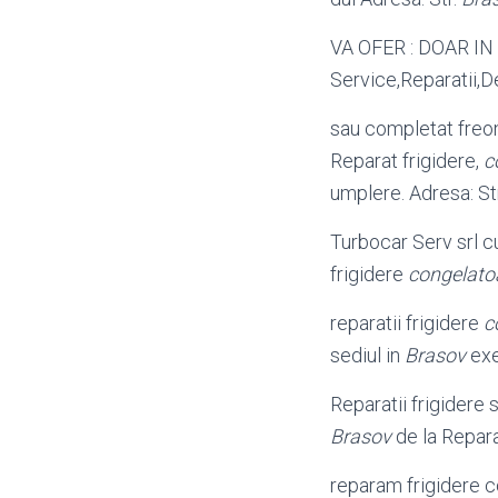
VA OFER : DOAR IN
Service,Reparatii,
sau completat freo
Reparat frigidere,
c
umplere. Adresa: St
Turbocar Serv srl c
frigidere
congelato
reparatii frigidere
c
sediul in
Brasov
exe
Reparatii frigidere 
Brasov
de la Repara
reparam frigidere 