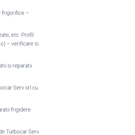
frigorifice –
te, etc. Profil:
o) – verificare si
tii si reparatii
rbocar Serv srl cu
atii frigidere
i de Turbocar Serv