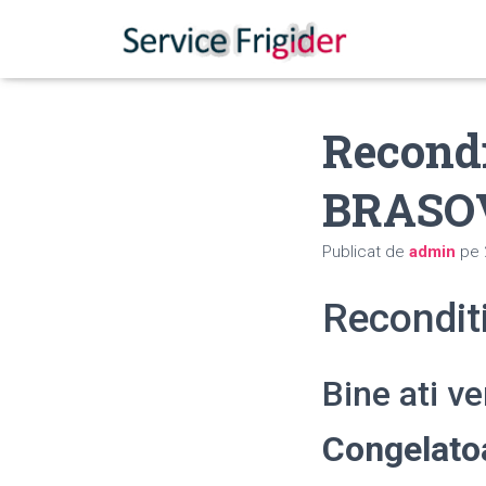
Recondi
BRASO
Publicat de
admin
pe
Recondit
Bine ati v
Congelat