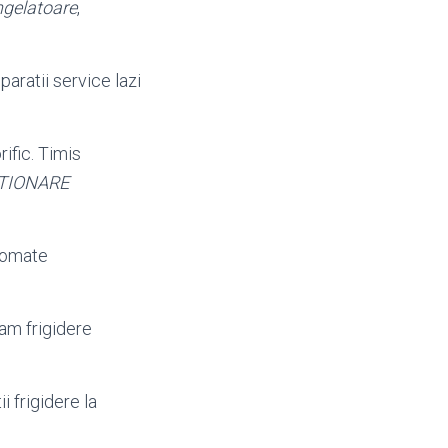
gelatoare
,
eparatii service lazi
rific. Timis
TIONARE
utomate
am frigidere
ii frigidere la