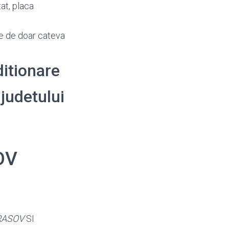
tat, placa
re de doar cateva
ditionare
 judetului
OV
RASOV
SI