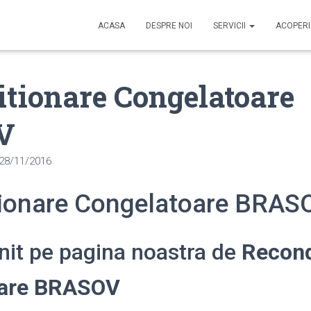
ACASA
DESPRE NOI
SERVICII
ACOPER
tionare Congelatoare
V
28/11/2016
ionare Congelatoare BRAS
enit pe pagina noastra de
Recond
oare BRASOV