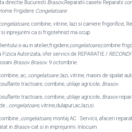
a directie Bucuresti
Brasov
,Reparatii casete Reparatii
con
 Home Frigidere
Congelatoare
congelatoare
, combine, vitrine, lazi si camere frigorifice, R
si inprejurimi ca si frigotehnist ma ocup
ientului s-au in atelier,frigidere,
congelatoare
,combine frigo
Fizica Autorizata, ofer servicii de REPARATIE /
RECONDI
osani
Brasov Brasov
. 9 octombrie.
; combine, ac,
congelatoare
,lazi, vitrine, masini de spalat a
suflante tractoare, combine, utilaje agricole,
Brasov
.
suflante tractoare, combine, utilaje agricole,
Brasov
repar
de ,
congelatoare
, vitrine,dulapuri,ac,lazi,si
,combine ,
congelatoare
, montaj AC · Servicii, afaceri reparat
atat in
Brasov
cat si in imprejurimi. Inlocuim