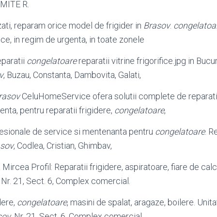
MITE R.
zati, reparam orice model de frigider in
Brasov
.
congelatoa
fice, in regim de urgenta, in toate zonele
eparatii
congelatoare
reparatii vitrine frigorifice.jpg in Bucu
v
, Buzau, Constanta, Dambovita, Galati,
rasov
CeluHomeService ofera solutii complete de reparatii
enta, pentru reparatii frigidere,
congelatoare
,
fesionale de service si mentenanta pentru
congelatoare
. 
asov
, Codlea, Cristian, Ghimbav,
 Mircea Profil: Reparatii frigidere, aspiratoare, fiare de cal
, Nr. 21, Sect. 6, Complex comercial.
dere,
congelatoare
, masini de spalat, aragaze, boilere. Unit
sov
, Nr. 21, Sect. 6, Complex comercial.