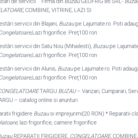
tari de servicii . . Firma din
Buzau
GEOFRIG 86 SRL-
Buza
LATOARE
, COMBINE, VITRINE, LAZI SI
stări servicii din Blajani,
Buzau
pe Lajumate.ro. Poti adau
Congelatoare
,Lazi frigorifice. Preţ100 ron
estări servicii din Satu Nou (Mihailesti),
Buzau
pe Lajumate
Congelatoare
,Lazi frigorifice. Preţ100 ron
estări servicii din Alunis,
Buzau
pe Lajumate.ro. Poti adaug
Congelatoare
,Lazi frigorifice. Preţ100 ron
CONGELATOARE
TARGU
BUZAU
– Vanzari, Cumparari, Ser
RGU – catalog online si anunturi.
ratii frigidere
Buzau
si imprejurimi(20 RON) * Reparatii cla
latoare
, lazi frigorifice, camere frigorifice .
uzau
REPARATII FRIGIDERE,
CONGELATOARE
, COMBINE,