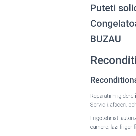
Puteti sol
Congelatoar
BUZAU
Recondit
Recondition
Reparatii Frigidere 
Servicii, afaceri, e
Frigotehnisti autori
camere, lazi frigori