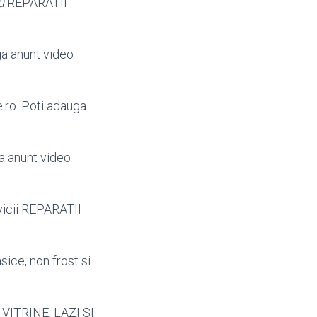
u
REPARATII
ga anunt video
.
ro. Poti adauga
a anunt video
vicii REPARATII
sice, non frost si
 VITRINE, LAZI SI