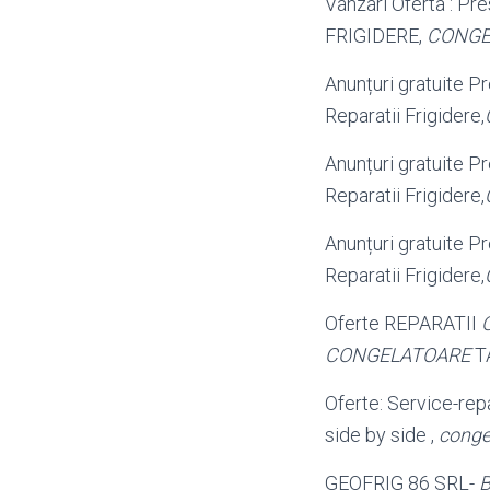
Vanzari Oferta : Pres
FRIGIDERE,
CONGE
Anunțuri gratuite Pre
Reparatii Frigidere,
Anunțuri gratuite Pr
Reparatii Frigidere,
Anunțuri gratuite Pr
Reparatii Frigidere,
Oferte REPARATII
CONGELATOARE
TA
Oferte: Service-repa
side by side ,
conge
GEOFRIG 86 SRL-
B