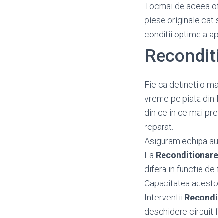
Tocmai de aceea o
piese originale cat 
conditii optime a a
Recondit
Fie ca detineti o ma
vreme pe piata din 
din ce in ce mai pr
reparat.
Asiguram echipa aut
La
Reconditionar
difera in functie de 
Capacitatea acestora
Interventii
Recondi
deschidere circuit fr