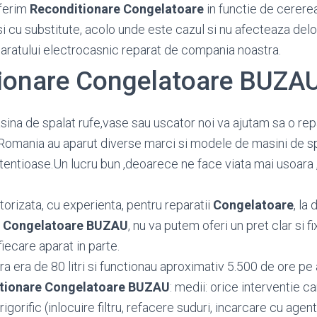
ferim
Reconditionare Congelatoare
in functie de cererea 
si cu substitute, acolo unde este cazul si nu afecteaza del
paratului electrocasnic reparat de compania noastra.
ionare Congelatoare BUZA
sina de spalat rufe,vase sau uscator noi va ajutam sa o repar
Romania au aparut diverse marci si modele de masini de sp
etentioase.Un lucru bun ,deoarece ne face viata mai usoara 
orizata, cu experienta, pentru reparatii
Congelatoare
, la 
e Congelatoare BUZAU
, nu va putem oferi un pret clar si 
fiecare aparat in parte.
 era de 80 litri si functionau aproximativ 5.500 de ore pe 
tionare Congelatoare BUZAU
: medii: orice interventie 
igorific (inlocuire filtru, refacere suduri, incarcare cu agent 