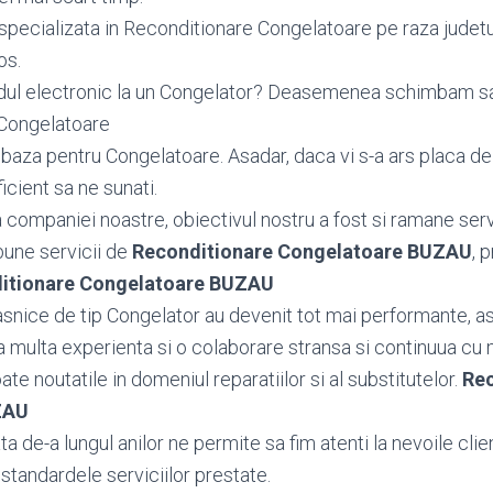
specializata in Reconditionare Congelatoare pe raza judetu
os.
dul electronic la un Congelator? Deasemenea schimbam 
 Congelatoare
aza pentru Congelatoare. Asadar, daca vi s-a ars placa de
icient sa ne sunati.
ea companiei noastre, obiectivul nostru a fost si ramane serv
bune servicii de
Reconditionare Congelatoare BUZAU
, 
itionare Congelatoare BUZAU
snice de tip Congelator au devenit tot mai performante, as
 multa experienta si o colaborare stransa si continuua cu 
toate noutatile in domeniul reparatiilor si al substitutelor.
Rec
ZAU
 de-a lungul anilor ne permite sa fim atenti la nevoile client
standardele serviciilor prestate.