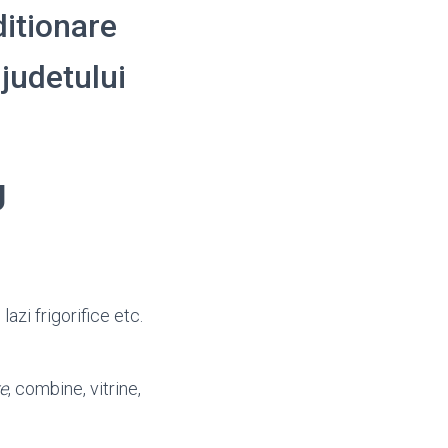
ditionare
 judetului
U
, lazi frigorifice etc.
e
, combine, vitrine,