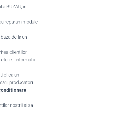
lui BUZAU, in
sau reparam module
 baza de la un
irea clientilor
preturi si informatii
tfel ca un
marii producatori
onditionare
ilor nostrii si sa