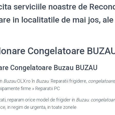
icita serviciile noastre de Recon
e in localitatile de mai jos, ale
ionare Congelatoare BUZA
are Congelatoare Buzau BUZAU
în
Buzau
OLX.ro în
Buzau
. Reparatii frigidere,
congelatoare
chipamente firme » Reparatii PC
zati, reparam orice model de frigider in
Buzau
.
congelatoar
fice, in regim de urgenta, in toate zonele