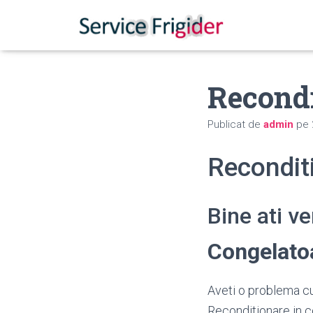
Recond
Publicat de
admin
pe
Recondit
Bine ati v
Congelato
Aveti o problema cu
Reconditionare in c