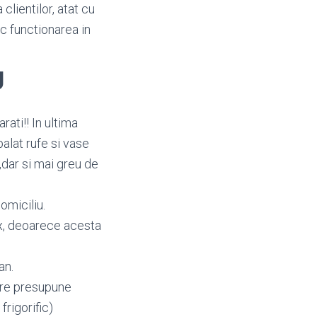
clientilor, atat cu
oc functionarea in
U
ati!! In ultima
alat rufe si vase
,dar si mai greu de
domiciliu.
fix, deoarece acesta
an.
care presupune
frigorific)