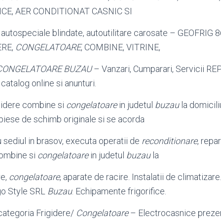
CE, AER CONDITIONAT CASNIC SI
 autospeciale blindate, autoutilitare carosate – GEOFRIG 
ERE,
CONGELATOARE
, COMBINE, VITRINE,
CONGELATOARE BUZAU
– Vanzari, Cumparari, Servicii RE
catalog online si anunturi.
igidere combine si
congelatoare
in judetul
buzau
la domiciliu
 piese de schimb originale si se acorda
u sediul in brasov, executa operatii de
reconditionare
, repa
 combine si
congelatoare
in judetul
buzau
la
re,
congelatoare
, aparate de racire. Instalatii de climatizare
rigo Style SRL
Buzau
. Echipamente frigorifice.
categoria Frigidere/
Congelatoare
– Electrocasnice preze