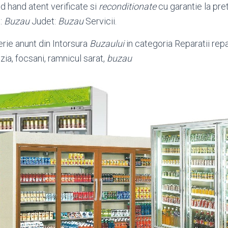
 hand atent verificate si
reconditionate
cu garantie la pre
e:
Buzau
Judet:
Buzau
Servicii.
erie anunt din Intorsura
Buzaului
in categoria Reparatii repa
ozia, focsani, ramnicul sarat,
buzau