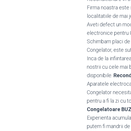
Firma noastra este 
localitatiile de mai j
Aveti defect un mo
electronice pentru
Schimbam placi de b
Congelator, este suf
Inca de la infiintar
nostrii cu cele mai 
disponibile.
Recond
Aparatele electroca
Congelator necesita
pentru a fi la zi cu 
Congelatoare BU
Experienta acumulata
putem fi mandrii de 