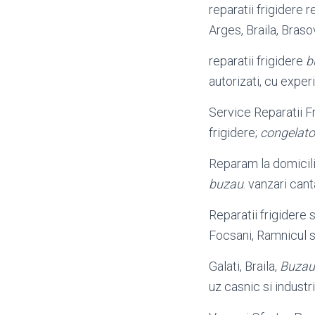
reparatii frigidere r
Arges, Braila, Braso
reparatii frigidere
b
autorizati, cu experi
Service Reparatii F
frigidere;
congelato
Reparam la domiciliu
buzau
. vanzari can
Reparatii frigidere 
Focsani, Ramnicul s
Galati, Braila,
Buzau
uz casnic si industri