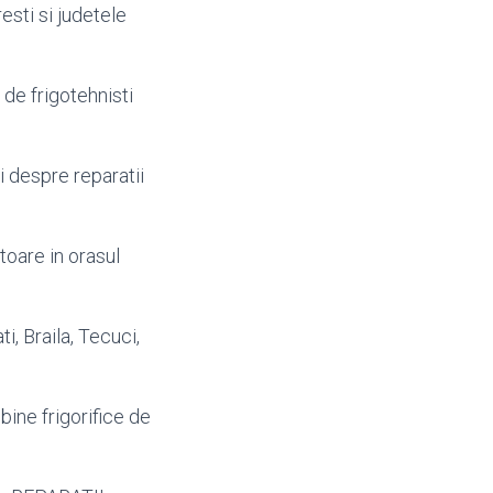
resti si judetele
de frigotehnisti
i despre reparatii
toare in orasul
i, Braila, Tecuci,
bine frigorifice de