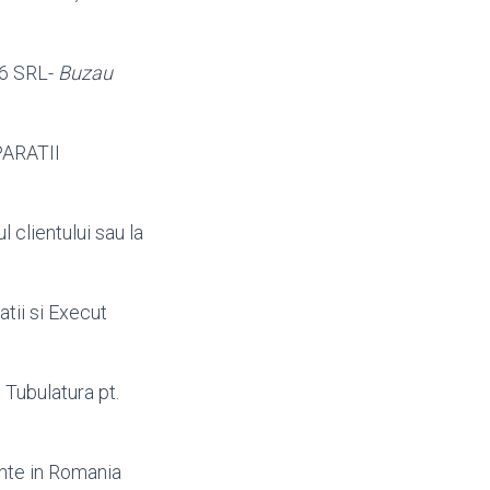
86 SRL-
Buzau
PARATII
l clientului sau la
ratii si Execut
. Tubulatura pt.
nte in Romania