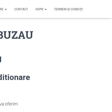
IRE
CONTACT
GDPR
TERMENI ȘI CONDIȚII
 BUZAU
U
itionare
 va oferim