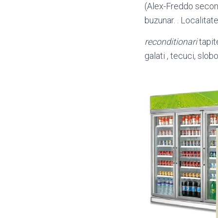
(Alex-Freddo second
buzunar. . Localitat
reconditionari
tapit
galati , tecuci, slob