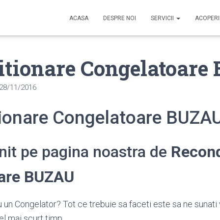
ACASA
DESPRE NOI
SERVICII
ACOPER
itionare Congelatoare
28/11/2016
ionare Congelatoare BUZA
enit pe pagina noastra de
Recond
are BUZAU
 un Congelator? Tot ce trebuie sa faceti este sa ne sunati
el mai scurt timp.