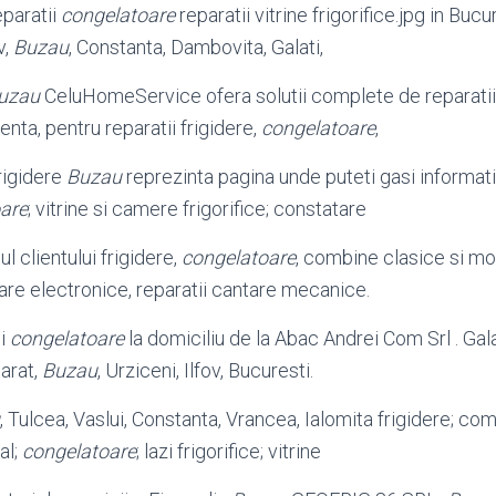
eparatii
congelatoare
reparatii vitrine frigorifice.jpg in Bucu
v,
Buzau
, Constanta, Dambovita, Galati,
uzau
CeluHomeService ofera solutii complete de reparatii 
enta, pentru reparatii frigidere,
congelatoare
,
rigidere
Buzau
reprezinta pagina unde puteti gasi informati
are
; vitrine si camere frigorifice; constatare
l clientului frigidere,
congelatoare
, combine clasice si mo
tare electronice, reparatii cantare mecanice.
si
congelatoare
la domiciliu de la Abac Andrei Com Srl . Galat
arat,
Buzau
, Urziceni, Ilfov, Bucuresti.
, Tulcea, Vaslui, Constanta, Vrancea, Ialomita frigidere; com
al;
congelatoare
; lazi frigorifice; vitrine