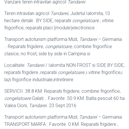
Vanzare teren intravilan agricol
Tandarei
.
Teren intravilan agricol
Tandarei
, Judetul Ialomita, 10
hectare detalii . BY SIDE, reparatii
congelatoare
, vitrine
frigorifice, reparatii placi (module)
electronice .
Transport autoturism platforma Mizil,
Tandarei
– Germania
.. Reparatii frigidere,
congelatoare
, combine frigorifice
clasice, no frost, side by side in Campina si
Localitate:
Tandarei
/ Ialomita NON FROST si SIDE BY SIDE,
reparatii frigidere ,reparatii
congelatoare
,i vitrine frigorifice,i
lazi frigorifice industriale,intretinere
SERVICII. 38.8 KM. Reparatii frigidere, combine frigorifice,
congelatoare
Galati .. Favorite. 50.9 KM. Balta pescuit 60 ha
Valea Ciorii,
Tandarei
. 23 Sept 2016
Transport autoturism platforma Mizil,
Tandarei
– Germania.
TRANSPORT MARFA . Favorite. 0 KM. Reparatii frigidere ,