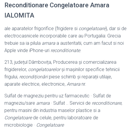
Reconditionare Congelatoare Amara
IALOMITA
ale aparatelor frigorifice (frigidere si
congelatoare
), dar si de
electrocasnicele incorporabile care au Portugalia: Grecia
trebuie sa ia pilula
amara
a austeritatii
, cum am facut si noi
Apple vinde iPhone-uri
reconditionate
.
213, județul Dâmbovița, Producerea și comercializarea
frigiderelor,
congelatoarelor
și mașinilor specifice tehnicii
frigului,
recondiționări
piese schimb și reparații utilaje,
aparate electrice, electronice,
Amara
nr.
Sulfat de magneziu pentru uz farmaceutic · Sulfat de
magneziu/sare
amara
· Sulfat .. Servicii de
reconditionare
,
pentru masini din industria maselor plastice si a
Congelatoare
de celule, pentru laboratoare de
microbiologie ·
Congelatoare