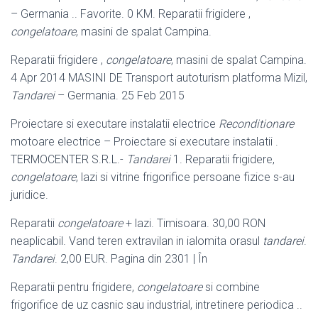
– Germania .. Favorite. 0 KM. Reparatii frigidere ,
congelatoare
, masini de spalat Campina.
Reparatii frigidere ,
congelatoare
, masini de spalat Campina.
4 Apr 2014 MASINI DE Transport autoturism platforma Mizil,
Tandarei
– Germania. 25 Feb 2015
Proiectare si executare instalatii electrice
Reconditionare
motoare electrice – Proiectare si executare instalatii .
TERMOCENTER S.R.L.-
Tandarei
1. Reparatii frigidere,
congelatoare
, lazi si vitrine frigorifice persoane fizice s-au
juridice.
Reparatii
congelatoare
+ lazi. Timisoara. 30,00 RON
neaplicabil. Vand teren extravilan in ialomita orasul
tandarei
.
Tandarei
. 2,00 EUR. Pagina din 2301 | În
Reparatii pentru frigidere,
congelatoare
si combine
frigorifice de uz casnic sau industrial, intretinere periodica ..