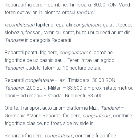
Reparatii frigidere + combine. Timisoara. 30,00 RON. Vand
teren extravilan in ialomita orasul
tandarei
.
reconditionari
tapiterie reparatii
congelatoare
galati , tecuci,
slobozia, focsani, ramnicul sarat, buzau bucuresti anunt din
Tandarei
in categoria Reparatii
Reparatii pentru frigidere,
congelatoare
si combine
frigorifice de uz casnic sau .. Teren intravilan agricol
Tandarei
, Judetul Ialomita, 10 hectare detalii.
Reparatii
congelatoare
+ lazi. Timisoara. 30,00 RON
Tandarei
. 2,00 EUR. Militari – 33.500 e – proximitate metrou
pacii – bd i.maniu – stradal. Bucuresti. 33.500
Oferte: Transport autoturism platforma Mizil,
Tandarei
–
Germania * Vand Reparatii frigidere,
congelatoare
, combine
frigorifice clasice, no frost, side by side in
Reparatii frigidere,
congelatoare
, combine frigorifice