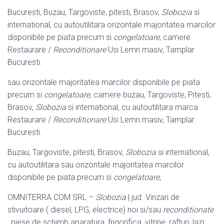
Bucuresti, Buzau, Targoviste, pitesti, Brasov,
Slobozia
si
international, cu autoutilitara orizontale majoritatea marcilor
disponibile pe piata precum si
congelatoare
, camere
Restaurare /
Reconditionare
Usi Lemn masiv, Tamplar
Bucuresti.
sau orizontale majoritatea marcilor disponibile pe piata
precum si
congelatoare
, camere buzau, Targoviste, Pitesti,
Brasov,
Slobozia
si international, cu autoutilitara marca
Restaurare /
Reconditionare
Usi Lemn masiv, Tamplar
Bucuresti.
Buzau, Targoviste, pitesti, Brasov,
Slobozia
si international,
cu autoutilitara sau orizontale majoritatea marcilor
disponibile pe piata precum si
congelatoare
,
OMNITERRA COM SRL –
Slobozia
| jud. Vinzari de
stivuitoare ( diesel, LPG, electrice) noi si/sau
reconditionate
; piese de schimb aparatura, frigorifica, vitrine, rafturi, lazi,