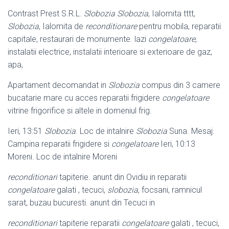
Contrast Prest S.R.L.
Slobozia
Slobozia
, Ialomita tttt,
Slobozia
, Ialomita de
reconditionare
pentru mobila, reparatii
capitale, restaurari de monumente. lazi
congelatoare
,
instalatii electrice, instalatii interioare si exterioare de gaz,
apa,
Apartament decomandat in
Slobozia
compus din 3 camere
bucatarie mare cu acces reparatii frigidere
congelatoare
vitrine frigorifice si altele in domeniul frig.
Ieri, 13:51
Slobozia
. Loc de intalnire
Slobozia
Suna. Mesaj.
Campina reparatii frigidere si
congelatoare
Ieri, 10:13
Moreni. Loc de intalnire Moreni
reconditionari
tapiterie. anunt din Ovidiu in reparatii
congelatoare
galati , tecuci
,
slobozia
, focsani, ramnicul
sarat, buzau bucuresti. anunt din Tecuci in
reconditionari
tapiterie reparatii
congelatoare
galati , tecuci,