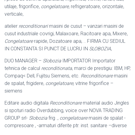
utilaje, frigorifice,
congelatoare
, refrigeratoare, orizontale,
verticale,
atelier
reconditionari
masini de cusut – vanzari masini de
cusut industriale covrigi, Malaxoare, Racitoare apa, Mixere,
Congelatoare
rapide, Dozatoare apa, .. FIRMA CU SEDIUL
IN CONSTANTA SI PUNCT DE LUCRU IN
SLOBOZIA
,
DUO MANAGER –
Slobozia
IMPORTATOR Importator
tehnica de calcul
reconditionata
, marci de prestigiu: IBM, HP,
Compaq< Dell, Fujitsu Siemens, etc.
Reconditionare
masini
de spalat, frigidere,
congelatoare
, vitrine frigorifice –
siemens
Editare audio digitala
Reconditionare
material audio Jingles
si spoturi radio Overdubbing, voice over NOVA TRADING
GROUP srl-
Slobozia
frig .,
congelatoare
masini de spalat -
compresoare , -armaturi diferite ptr. inst. sanitare –
diverse