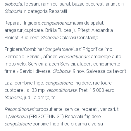
slobozia
, focsani, ramnicul sarat, buzau bucuresti anunt din
Slobozia
in categoria Reparatii
Reparatii frigidere,
congelatoare
,,masini de spalat,
aragazuri,cuptoare. Brăila Tulcea jiu Piteşti Alexandria
Ploieşti Bucureşti
Slobozia
Călăraşi Constanţa.
Frigidere/Combine/
Congelatoare
/Lazi Frigorifice imp.
Germania. Servicii, afaceri
Reconditionare
ambielaje auto
moto velo. Servicii, afaceri Servicii, afaceri, echipamente
firme » Servicii diverse.
Slobozia
. 9 nov. Salveaza ca favorit
Lazi, combine frigo,
congelatoare
, frigidere, racitoare,
cuptoare . s=33 mp,
reconditionata
. Pret. 15 000 euro
Slobozia
, jud. Ialomiţa, tel.
Reconditionari
turbosuflante, service, reparatii, vanzari, t
IL/
Slobozia
(
FRIGOTEHNIST) Reparatii frigidere
congelatoare
conbine frigorifice o gama diversa