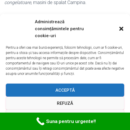
congelatoare
, masini de spalat Campina.
Administrează
consimțămintele pentru
cookie-uri
Pentru a oferi cea mai bună experiență, folosim tehnologii, cum ar fi cookie-uri,
pentru a stoca și/sau accesa informațiile despre dispozitive. Consimțământul
pentru aceste tehnologii ne permite să procesăm date, cum ar fi
comportamentul de navigare sau ID-uri unice pe acest site. Dacă nu îți dai
consimțământul sau îți retragi consimțământul dat poate avea afecte negative
asupra unor anumite funcționalități și funcții.
ACCEPTĂ
REFUZĂ
VEZI PREFERINȚELE
Suna pentru urgente!!