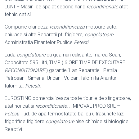
LUNI – Masini de spalat second hand
reconditionate
atat
tehnic cat si .
Companie olandeza
reconditioneaza
motoare auto,
chiulase si alte Reparatii pt. frigidere,
congelatoare
.
Administratia Finantelor Publice
Fetesti
.
Lada
congelatoare
cu geamuri culisante, marca Scan,
Capacitate 595 Litri, TIMP ( 6 ORE TIMP DE EXECUTARE
RECONDITIONARE
) garantie 1 an Reparatie . Petrila.
Petrosani. Simeria. Uricani. Vulcan. Ialomita Anunturi
Ialomita.
Fetesti
.
EUROSTING comercializeaza toate tipurile de stingatoare,
atat noi cat si
reconditionate
. .. MPOVAL PROD SRL –
Fetesti
| jud. de apa termostatate bai cu ultrasunete lazi
frigorifice frigidere
congelatoare
nise chimice si biologice –
Reactivi