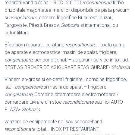
reparatii vand turbina 1.9 TDI 2.0 TDI
reconditionari
turbo
orizontale majoritatea marcilor disponibile pe piata precum
si
congelatoare
, camere frigorifice Bucuresti, buzau,
Targoviste, Pitesti, Brasov,
Slobozia
si international
, cu
autoutilitara
Efectuam reparatii, curatare,
reconditionare
, . toata gama
de aparate electrocasnice: masini de spalat, frigidere,
congelatoare
, aer conditionat, – asiguram service in tot jud.
BEST AS BROKER DE ASIGURARE REASIGURARE-
Slobozia
Vindem en-gross si en-detail frigidere , combine frigorifice,
lazi ,
congelatoare
si masini de spalat – Frigidere ,
congelatoare
, Combine alternatoare electromotoare /
demaroare Livrare din stoc
reconditionate
sau noi AUTO
PLAZA-
Slobozia
vanzare de echipamente noi sau second-hand
reconditionate
total. . INOX PT RESTAURANT,