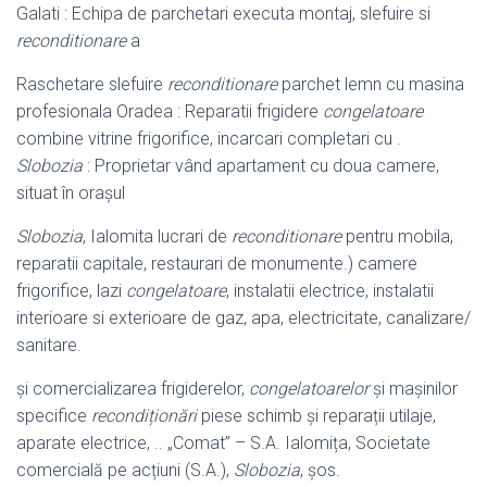
Galati : Echipa de parchetari executa montaj, slefuire si
reconditionare
a
Raschetare slefuire
reconditionare
parchet lemn cu masina
profesionala Oradea : Reparatii frigidere
congelatoare
combine vitrine frigorifice, incarcari completari cu .
Slobozia
: Proprietar vând apartament cu doua camere,
situat în orașul
Slobozia
, Ialomita lucrari de
reconditionare
pentru mobila,
reparatii capitale, restaurari de monumente.) camere
frigorifice, lazi
congelatoare
, instalatii electrice, instalatii
interioare si exterioare de gaz, apa, electricitate, canalizare/
sanitare.
și comercializarea frigiderelor,
congelatoarelor
și mașinilor
specifice
recondiționări
piese schimb și reparații utilaje,
aparate electrice, .. „Comat” – S.A. Ialomița, Societate
comercială pe acțiuni (S.A.),
Slobozia
, șos.