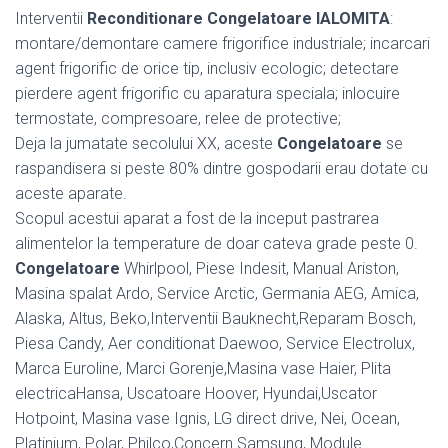
Interventii
Reconditionare Congelatoare IALOMITA
:
montare/demontare camere frigorifice industriale; incarcari
agent frigorific de orice tip, inclusiv ecologic; detectare
pierdere agent frigorific cu aparatura speciala; inlocuire
termostate, compresoare, relee de protective;
Deja la jumatate secolului XX, aceste
Congelatoare
se
raspandisera si peste 80% dintre gospodarii erau dotate cu
aceste aparate.
Scopul acestui aparat a fost de la inceput pastrarea
alimentelor la temperature de doar cateva grade peste 0.
Congelatoare
Whirlpool, Piese Indesit, Manual Ariston,
Masina spalat Ardo, Service Arctic, Germania AEG, Amica,
Alaska, Altus, Beko,Interventii Bauknecht,Reparam Bosch,
Piesa Candy, Aer conditionat Daewoo, Service Electrolux,
Marca Euroline, Marci Gorenje,Masina vase Haier, Plita
electricaHansa, Uscatoare Hoover, Hyundai,Uscator
Hotpoint, Masina vase Ignis, LG direct drive, Nei, Ocean,
Platinium, Polar, Philco,Concern Samsung, Module