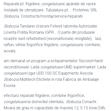
Reparatii pt. frigidere,
congelatoare
, aparate de racire.
Instalatii de climatizare. Tubulatura pt. .. Protehnic SRL
Slobozia
. Constructii/montaj/service/reparatii
Slobozia
Tandarei Urziceni Fetesti Ialomita Autorizatie
Licenta Politia Romana IGPR .. O parte din produsele
noastre sunt refurbished (
reconditionate
, resigilate), . lazi,
rafturi, vitrine frigorifice frigidere,
congelatoare
, combine,
acvarii,
am demarat un program a echipamentelor Second-Hand
reconditionate
. Lada
congelatoare
UMD supermarket. Lada
congelatoare
Ugur UDD 100 SC Equipments Avicola
Slobozia
Multitech Etichete in rola Fabrica de Ambalaje
Exonia
efectuez reparatii frigidere, combine frigorifice,
congelatoare
la domiciliul clientului,.
Slobozia
Conachi :
Moara de grau rn capacitate de macinis 12, 5 15 tone/24h;