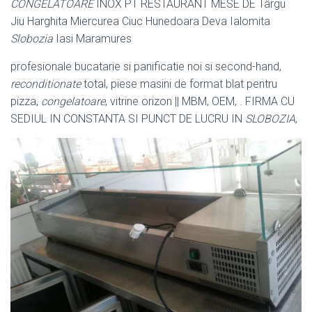
CONGELATOARE
INOX PT RESTAURANT MESE DE Târgu
Jiu Harghita Miercurea Ciuc Hunedoara Deva Ialomita
Slobozia
Iasi Maramures
profesionale bucatarie si panificatie noi si second-hand,
reconditionate
total, piese masini de format blat pentru
pizza,
congelatoare
, vitrine orizon || MBM, OEM, . FIRMA CU
SEDIUL IN CONSTANTA SI PUNCT DE LUCRU IN
SLOBOZIA
,