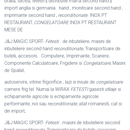
braila, tulcea,
fetesti
|| distributie marfa second hand ||
import anglia si germania . hand , monitoare second hand ,
imprimante second hand ,
reconditionate
. INOX PT
RESTAURANT,
CONGELATOARE
INOX PT RESTAURANT
MESE DE
J&J MAGIC SPORT-
Fetesti
. de inbuteliere; masini de
inbuteliere second hand
reconditionate
, Transportoare de
butelii, accesorii, . Computere, Imprimante, Scanere,
Componente Calculatoare, Frigidere si
Congelatoare
, Masini
de Spalat
,
autoservire, vitrine frigorifice ; lazi si insule de
congelatoare
camere frig tel. Numai la WIRAX
FETESTI
gasesti utilaje si
echipamente agricole si echipamente agricole
performante, noi sau
reconditionate
, atat romanesti, cat si
din import,
J&J MAGIC SPORT-
Fetesti
. masini de inbuteliere second
hand
reconditionate
, Transportoare de butelii, accesorii,