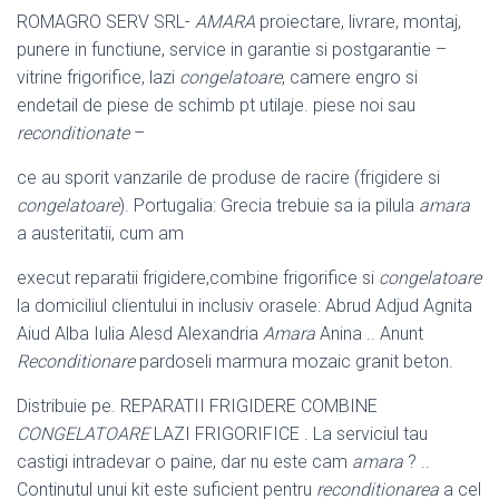
ROMAGRO SERV SRL-
AMARA
proiectare, livrare, montaj,
punere in functiune
, service in garantie si postgarantie –
vitrine frigorifice, lazi
congelatoare
, camere engro si
endetail de piese de schimb pt utilaje. piese noi sau
reconditionate
–
ce au sporit vanzarile de produse de racire (frigidere si
congelatoare
). Portugalia: Grecia trebuie sa ia pilula
amara
a austeritatii, cum am
execut reparatii frigidere,combine frigorifice si
congelatoare
la domiciliul clientului in inclusiv orasele: Abrud Adjud Agnita
Aiud Alba Iulia Alesd Alexandria
Amara
Anina .. Anunt
Reconditionare
pardoseli marmura mozaic granit beton.
Distribuie pe. REPARATII FRIGIDERE COMBINE
CONGELATOARE
LAZI FRIGORIFICE . La serviciul tau
castigi intradevar o paine, dar nu este cam
amara
? ..
Continutul unui kit este suficient pentru
reconditionarea
a cel