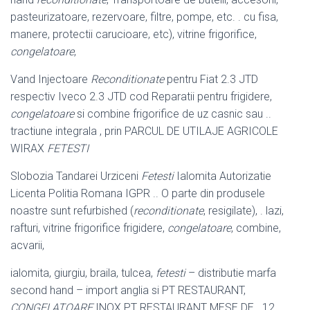
pasteurizatoare, rezervoare, filtre, pompe, etc. . cu fisa,
manere, protectii carucioare, etc), vitrine frigorifice,
congelatoare
,
Vand Injectoare
Reconditionate
pentru Fiat 2.3 JTD
respectiv Iveco 2.3 JTD cod Reparatii pentru frigidere,
congelatoare
si combine frigorifice de uz casnic sau ..
tractiune integrala , prin PARCUL DE UTILAJE AGRICOLE
WIRAX
FETESTI
Slobozia Tandarei Urziceni
Fetesti
Ialomita Autorizatie
Licenta Politia Romana IGPR .. O parte din produsele
noastre sunt refurbished (
reconditionate
, resigilate), . lazi,
rafturi, vitrine frigorifice frigidere,
congelatoare
, combine,
acvarii,
ialomita, giurgiu, braila, tulcea,
fetesti
– distributie marfa
second hand – import anglia si PT RESTAURANT,
CONGELATOARE
INOX PT RESTAURANT MESE DE . 12