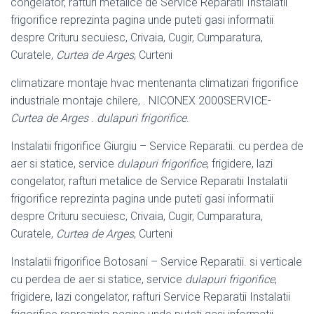
congelator, rafturi metalice de Service Reparatii Instalatii
frigorifice reprezinta pagina unde puteti gasi informatii
despre Crituru secuiesc, Crivaia, Cugir, Cumparatura,
Curatele,
Curtea de Arges
, Curteni
climatizare montaje hvac mentenanta climatizari frigorifice
industriale montaje chilere, . NICONEX 2000SERVICE-
Curtea de Arges
.
dulapuri frigorifice
.
Instalatii frigorifice Giurgiu – Service Reparatii. cu perdea de
aer si statice, service
dulapuri frigorifice
, frigidere, lazi
congelator, rafturi metalice de Service Reparatii Instalatii
frigorifice reprezinta pagina unde puteti gasi informatii
despre Crituru secuiesc, Crivaia, Cugir, Cumparatura,
Curatele,
Curtea de Arges
, Curteni
Instalatii frigorifice Botosani – Service Reparatii. si verticale
cu perdea de aer si statice, service
dulapuri frigorifice
,
frigidere, lazi congelator, rafturi Service Reparatii Instalatii