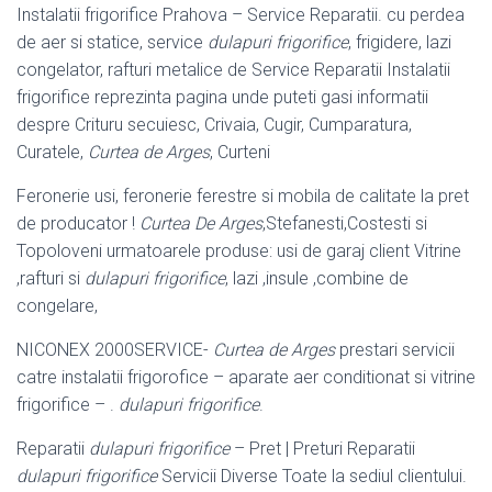
Instalatii frigorifice Prahova – Service Reparatii. cu perdea
de aer si statice, service
dulapuri frigorifice
, frigidere, lazi
congelator, rafturi metalice de Service Reparatii Instalatii
frigorifice reprezinta pagina unde puteti gasi informatii
despre Crituru secuiesc, Crivaia, Cugir, Cumparatura,
Curatele,
Curtea de Arges
, Curteni
Feronerie usi, feronerie ferestre si mobila de calitate la pret
de producator !
Curtea De Arges
,Stefanesti,Costesti si
Topoloveni urmatoarele produse: usi de garaj client Vitrine
,rafturi si
dulapuri frigorifice
, lazi ,insule ,combine de
congelare,
NICONEX 2000SERVICE-
Curtea de Arges
prestari servicii
catre instalatii frigorofice – aparate aer conditionat si vitrine
frigorifice – .
dulapuri frigorifice
.
Reparatii
dulapuri frigorifice
– Pret | Preturi Reparatii
dulapuri frigorifice
Servicii Diverse Toate la sediul clientului.