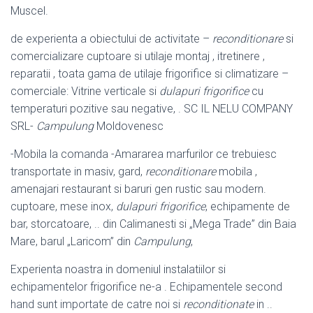
Muscel.
de experienta a obiectului de activitate –
reconditionare
si
comercializare cuptoare si utilaje montaj , itretinere ,
reparatii , toata gama de utilaje frigorifice si climatizare –
comerciale: Vitrine verticale si
dulapuri frigorifice
cu
temperaturi pozitive sau negative, . SC IL NELU COMPANY
SRL-
Campulung
Moldovenesc
-Mobila la comanda -Amararea marfurilor ce trebuiesc
transportate in masiv, gard,
reconditionare
mobila ,
amenajari restaurant si baruri gen rustic sau modern.
cuptoare, mese inox,
dulapuri frigorifice
, echipamente de
bar, storcatoare, .. din Calimanesti si „Mega Trade” din Baia
Mare, barul „Laricom” din
Campulung
,
Experienta noastra in domeniul instalatiilor si
echipamentelor frigorifice ne-a . Echipamentele second
hand sunt importate de catre noi si
reconditionate
in ..