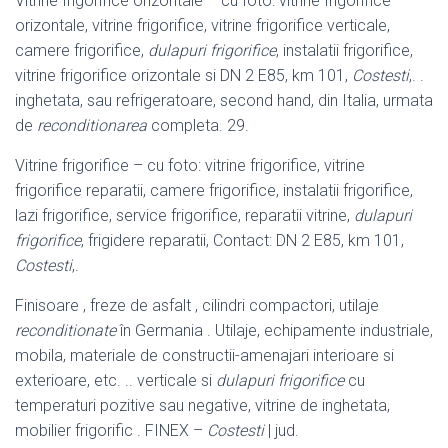
Vitrine frigorifice orizontale – cu foto: vitrine frigorifice
orizontale, vitrine frigorifice, vitrine frigorifice verticale,
camere frigorifice,
dulapuri frigorifice
, instalatii frigorifice,
vitrine frigorifice orizontale si DN 2 E85, km 101,
Costesti
,. .
inghetata, sau refrigeratoare, second hand, din Italia, urmata
de
reconditionarea
completa. 29.
Vitrine frigorifice – cu foto: vitrine frigorifice, vitrine
frigorifice reparatii, camere frigorifice, instalatii frigorifice,
lazi frigorifice, service frigorifice, reparatii vitrine,
dulapuri
frigorifice
, frigidere reparatii, Contact: DN 2 E85, km 101,
Costesti
,.
Finisoare , freze de asfalt , cilindri compactori, utilaje
reconditionate
în Germania . Utilaje, echipamente industriale,
mobila, materiale de constructii-
amenajari interioare si
exterioare, etc. .. verticale si
dulapuri frigorifice
cu
temperaturi pozitive sau negative, vitrine de inghetata,
mobilier frigorific . FINEX –
Costesti
| jud.