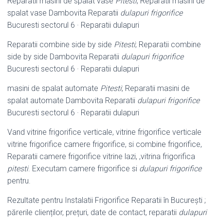
Reparatii masini de spalat vase
Pitesti
; Reparatii masini de
spalat vase Dambovita Reparatii
dulapuri frigorifice
Bucuresti sectorul 6 · Reparatii dulapuri
Reparatii combine side by side
Pitesti
; Reparatii combine
side by side Dambovita Reparatii
dulapuri frigorifice
Bucuresti sectorul 6 · Reparatii dulapuri
masini de spalat automate
Pitesti
; Reparatii masini de
spalat automate Dambovita Reparatii
dulapuri frigorifice
Bucuresti sectorul 6 · Reparatii dulapuri
Vand vitrine frigorifice verticale, vitrine frigorifice verticale
vitrine frigorifice camere frigorifice, si combine frigorifice,
Reparatii camere frigorifice vitrine lazi, ,vitrina frigorifica
pitesti
. Executam camere frigorifice si
dulapuri frigorifice
pentru.
Rezultate pentru Instalatii Frigorifice Reparatii în Bucureşti ;
părerile clienților, prețuri, date de contact, reparatii
dulapuri