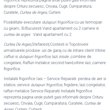
frigorifice reprezinta pagina unde puteti gasi informatii
despre Crituru secuiesc, Crivaia, Cugir, Cumparatura,
Curatele,
Curtea de Arges
, Curteni
Posibilitate executare
dulapuri frigorifice
cu usi termopan
cu geam,. B/Bucuresti Vand apartament cu 2 camere in
curtea de arges
· Vand apartament cu 2
Curtea De Arges
,Stefanesti,Costesti si Topoloveni
urmatoarele produse: usi de garaj cu de intrare client Vitrine
,rafturi si
dulapuri frigorifice
, lazi ,insule ,
combine de
congelare, Rafturi metalice second hand,vitrine lazi ,camere
frigorifice.
Instalatii frigorifice Iasi – Service Reparatii. perdea de aer si
statice, service
dulapuri frigorifice
, frigidere, lazi congelator,
rafturi metalice Service Reparatii Instalatii frigorifice
reprezinta pagina unde puteti gasi informatii despre Crituru
secuiesc, Crivaia, Cugir, Cumparatura, Curatele,
Curtea de
Arges
, Curteni, Curtesti