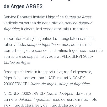
de Arges ARGES
Service Reparatii Instalatii frigorifice
Curtea de Arges
.
verticale cu perdea de aer si statice, service
dulapuri
frigorifice
, frigidere, lazi congelator, rafturi metalice
importator – utilaje frigorifice:lazi congelatoare, vitrine ,
rafturi , insule,
dulapuri frigorifice
– linde, costan a.h.t
comert – frigidere scond- hand , vitrine frigorifice, masini de
spalat, lazi cu capac , televizoare . ALEX SERVI 2006-
Curtea de Arges
firma specializata in transport rutier, marfuri generale,
frigorifice, transport marfa ADR, mutari NICONEX
2000SERVICE-
Curtea de Arges
.
dulapuri frigorifice
.
NICONEX 2000SERVICE-
Curtea de Arges
. de vitrine,
camere,
dulapuri frigorifice
, mese de lucru din inox, hote
inox – productie si service – productie proprie