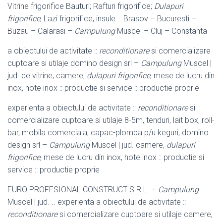
Vitrine frigorifice Bauturi; Rafturi frigorifice;
Dulapuri
frigorifice
; Lazi frigorifice, insule .. Brasov – Bucuresti –
Buzau – Calarasi –
Campulung
Muscel – Cluj – Constanta
a obiectului de activitate ::
reconditionare
si comercializare
cuptoare si utilaje domino design srl –
Campulung
Muscel |
jud. de vitrine, camere,
dulapuri frigorifice
, mese de lucru din
inox, hote inox :: productie si service :: productie proprie
experienta a obiectului de activitate ::
reconditionare
si
comercializare cuptoare si utilaje 8-5m, tenduri, lait box, roll-
bar, mobila comerciala, capac-
plomba p/u keguri, domino
design srl –
Campulung
Muscel | jud. camere,
dulapuri
frigorifice
, mese de lucru din inox, hote inox :: productie si
service :: productie proprie
EURO PROFESIONAL CONSTRUCT S.R.L. –
Campulung
Muscel | jud. .. experienta a obiectului de activitate ::
reconditionare
si comercializare cuptoare si utilaje camere,