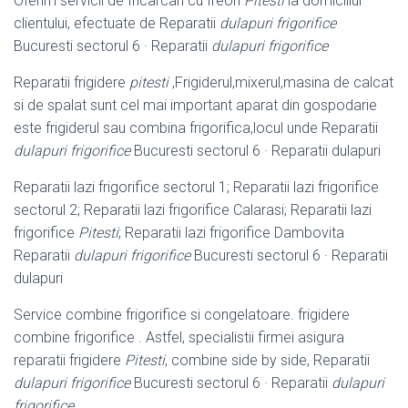
Oferim servicii de Incarcari cu freon
Pitesti
la domiciliul
clientului, efectuate de Reparatii
dulapuri frigorifice
Bucuresti sectorul 6 · Reparatii
dulapuri frigorifice
Reparatii frigidere
pitesti
,Frigiderul,mixerul,masina de calcat
si de spalat sunt cel mai important aparat din gospodarie
este frigiderul sau combina frigorifica,
locul unde Reparatii
dulapuri frigorifice
Bucuresti sectorul 6 · Reparatii dulapuri
Reparatii lazi frigorifice sectorul 1; Reparatii lazi frigorifice
sectorul 2; Reparatii lazi frigorifice Calarasi; Reparatii lazi
frigorifice
Pitesti
; Reparatii lazi frigorifice Dambovita
Reparatii
dulapuri frigorifice
Bucuresti sectorul 6 · Reparatii
dulapuri
Service combine frigorifice si congelatoare. frigidere
combine frigorifice . Astfel, specialistii firmei asigura
reparatii frigidere
Pitesti
, combine side by side, Reparatii
dulapuri frigorifice
Bucuresti sectorul 6 · Reparatii
dulapuri
frigorifice