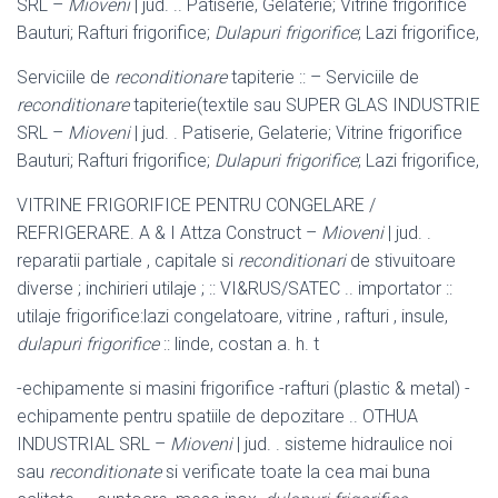
SRL –
Mioveni
| jud. .. Patiserie, Gelaterie; Vitrine frigorifice
Bauturi; Rafturi frigorifice;
Dulapuri frigorifice
; Lazi frigorifice,
Serviciile de
reconditionare
tapiterie :: – Serviciile de
reconditionare
tapiterie(
textile sau SUPER GLAS INDUSTRIE
SRL –
Mioveni
| jud. . Patiserie, Gelaterie; Vitrine frigorifice
Bauturi; Rafturi frigorifice;
Dulapuri frigorifice
; Lazi frigorifice,
VITRINE FRIGORIFICE PENTRU CONGELARE /
REFRIGERARE. A & I Attza Construct –
Mioveni
| jud. .
reparatii partiale , capitale si
reconditionari
de stivuitoare
diverse ; inchirieri utilaje ; :: VI&RUS/SATEC .. importator ::
utilaje frigorifice:lazi congelatoare, vitrine , rafturi , insule,
dulapuri frigorifice
:: linde, costan a. h. t
-echipamente si masini frigorifice -rafturi (plastic & metal) -
echipamente pentru spatiile de depozitare .. OTHUA
INDUSTRIAL SRL –
Mioveni
| jud. . sisteme hidraulice noi
sau
reconditionate
si verificate toate la cea mai buna