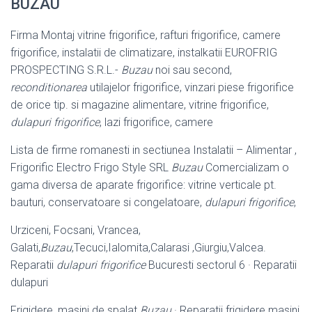
BUZAU
Firma Montaj vitrine frigorifice, rafturi frigorifice, camere
frigorifice, instalatii de climatizare, instalkatii EUROFRIG
PROSPECTING S.R.L.-
Buzau
noi sau second,
reconditionarea
utilajelor frigorifice, vinzari piese frigorifice
de orice tip. si magazine alimentare, vitrine frigorifice,
dulapuri frigorifice
, lazi frigorifice, camere
Lista de firme romanesti in sectiunea Instalatii – Alimentar ,
Frigorific Electro Frigo Style SRL
Buzau
Comercializam o
gama diversa de aparate frigorifice: vitrine verticale pt.
bauturi, conservatoare si congelatoare,
dulapuri frigorifice
,
Urziceni, Focsani, Vrancea,
Galati,
Buzau
,Tecuci,Ialomita,Calarasi ,Giurgiu,
Valcea.
Reparatii
dulapuri frigorifice
Bucuresti sectorul 6 · Reparatii
dulapuri
Frigidere, masini de spalat
Buzau
· Reparatii frigidere masini