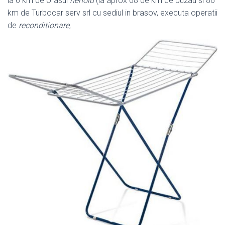
la 6 km de orasul
nehoiu
(la aprox 68 de km de buzau si 86
km de Turbocar serv srl cu sediul in brasov, executa operatii
de
reconditionare
,