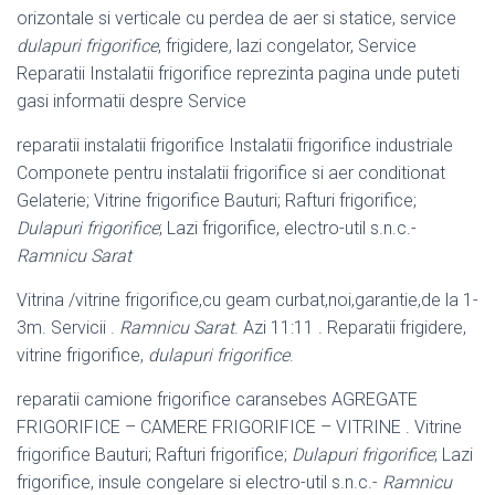
orizontale si verticale cu perdea de aer si statice, service
dulapuri frigorifice
, frigidere, lazi congelator, Service
Reparatii Instalatii frigorifice reprezinta pagina unde puteti
gasi informatii despre Service
reparatii instalatii frigorifice Instalatii frigorifice industriale
Componete pentru instalatii frigorifice si aer conditionat
Gelaterie; Vitrine frigorifice Bauturi; Rafturi frigorifice;
Dulapuri frigorifice
; Lazi frigorifice, electro-util s.n.c.-
Ramnicu Sarat
Vitrina /vitrine frigorifice,cu geam curbat,noi,garantie,de la 1-
3m. Servicii .
Ramnicu Sarat
. Azi 11:11 . Reparatii frigidere,
vitrine frigorifice,
dulapuri frigorifice
.
reparatii camione frigorifice caransebes AGREGATE
FRIGORIFICE – CAMERE FRIGORIFICE – VITRINE . Vitrine
frigorifice Bauturi; Rafturi frigorifice;
Dulapuri frigorifice
; Lazi
frigorifice, insule congelare si electro-util s.n.c.-
Ramnicu