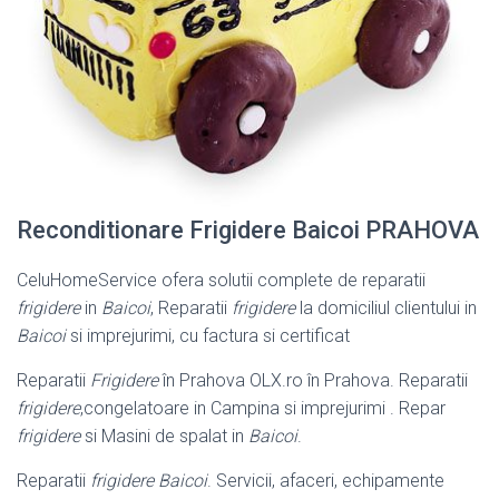
Reconditionare Frigidere Baicoi PRAHOVA
CeluHomeService ofera solutii complete de reparatii
frigidere
in
Baicoi
, Reparatii
frigidere
la domiciliul clientului in
Baicoi
si imprejurimi, cu factura si certificat
Reparatii
Frigidere
în Prahova OLX.ro în Prahova. Reparatii
frigidere
,
congelatoare in Campina si imprejurimi . Repar
frigidere
si Masini de spalat in
Baicoi
.
Reparatii
frigidere Baicoi
. Servicii, afaceri, echipamente