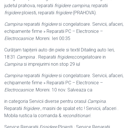
judetul prahova, reparatii
frigidere campina
, reparatii
frigidere
ploiesti, reparatii
frigidere
(
PRAHOVA).
Campina
reparatii
frigidere
si congelatoare. Servicii, afaceri,
echipamente firme » Reparatii PC – Electronice –
Electrocasnice
. Moreni. Ieri 00:35
Curățam tapițerii auto din piele si textil Ditailing auto Ieri,
18:31
Campina
. Reparatii
frigidere
,congelatoare in
Campina
si imprejurimi non stop 29 iul
Campina
reparatii
frigidere
si congelatoare. Servicii, afaceri,
echipamente firme » Reparatii PC – Electronice –
Electrocasnice
. Moreni. 10 nov. Salveaza ca
in categoria Servicii diverse pentru orasul
Campina
.
Reparatii
frigidere
, masini de spalat etc ! Servicii, afaceri .
Mobila rustica la comanda &
reconditionari
.
Service Reparatii
Frigidere
Ploiesti · Service Reparatii