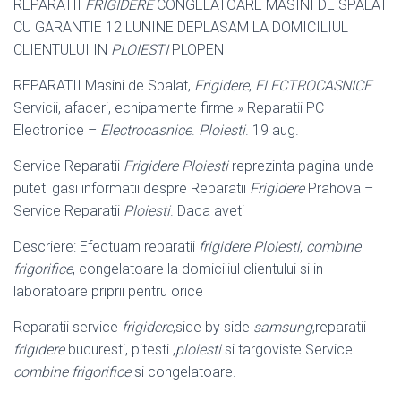
REPARATII
FRIGIDERE
CONGELATOARE MASINI DE SPALAT
CU GARANTIE 12 LUNINE DEPLASAM LA DOMICILIUL
CLIENTULUI IN
PLOIESTI
PLOPENI
REPARATII Masini de Spalat,
Frigidere
,
ELECTROCASNICE
.
Servicii, afaceri, echipamente firme » Reparatii PC –
Electronice –
Electrocasnice
.
Ploiesti
. 19 aug.
Service Reparatii
Frigidere Ploiesti
reprezinta pagina unde
puteti gasi informatii despre Reparatii
Frigidere
Prahova –
Service Reparatii
Ploiesti
. Daca aveti
Descriere: Efectuam reparatii
frigidere Ploiesti
,
combine
frigorifice
, congelatoare la domiciliul clientului si in
laboratoare priprii pentru orice
Reparatii service
frigidere
,side by side
samsung
,reparatii
frigidere
bucuresti, pitesti ,
ploiesti
si targoviste.Service
combine frigorifice
si congelatoare.