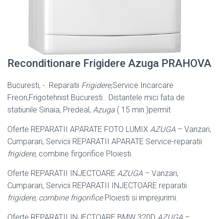
Reconditionare Frigidere Azuga PRAHOVA
Bucuresti, -. Reparatii
Frigidere
,Service Incarcare
Freon,Frigotehnist Bucuresti . Distantele mici fata de
statiunile Sinaia, Predeal,
Azuga
( 15 min.)permit
Oferte REPARATII APARATE FOTO LUMIX
AZUGA
– Vanzari,
Cumparari, Servicii REPARATII APARATE Service-reparatii
frigidere
, combine firgorifice Ploiesti.
Oferte REPARATII INJECTOARE
AZUGA
– Vanzari,
Cumparari, Servicii REPARATII INJECTOARE reparatii
frigidere
,
combine frigorifice
Ploiesti si imprejurimi.
Oferte REPARATII INJECTOARE BMW 320D
AZUGA
–