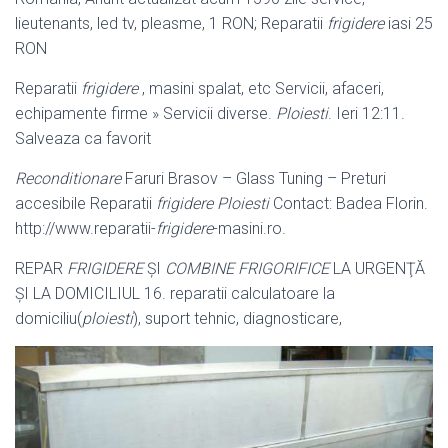
lieutenants, led tv, pleasme, 1 RON; Reparatii
frigidere
iasi 25
RON
Reparatii
frigidere
, masini spalat, etc Servicii, afaceri,
echipamente firme » Servicii diverse.
Ploiesti
. Ieri 12:11.
Salveaza ca favorit
Reconditionare
Faruri Brasov – Glass Tuning – Preturi
accesibile Reparatii
frigidere Ploiesti
Contact: Badea Florin.
http://www.reparatii-
frigidere
-masini.ro.
REPAR
FRIGIDERE
ŞI
COMBINE FRIGORIFICE
LA URGENŢĂ
ŞI LA DOMICILIUL 16. reparatii calculatoare la
domiciliu(
ploiesti
), suport tehnic, diagnosticare,