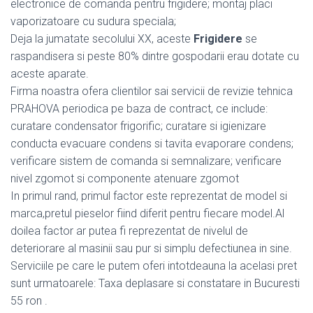
electronice de comanda pentru frigidere; montaj placi
vaporizatoare cu sudura speciala;
Deja la jumatate secolului XX, aceste
Frigidere
se
raspandisera si peste 80% dintre gospodarii erau dotate cu
aceste aparate.
Firma noastra ofera clientilor sai servicii de revizie tehnica
PRAHOVA periodica pe baza de contract, ce include:
curatare condensator frigorific; curatare si igienizare
conducta evacuare condens si tavita evaporare condens;
verificare sistem de comanda si semnalizare; verificare
nivel zgomot si componente atenuare zgomot
In primul rand, primul factor este reprezentat de model si
marca,pretul pieselor fiind diferit pentru fiecare model.Al
doilea factor ar putea fi reprezentat de nivelul de
deteriorare al masinii sau pur si simplu defectiunea in sine.
Serviciile pe care le putem oferi intotdeauna la acelasi pret
sunt urmatoarele: Taxa deplasare si constatare in Bucuresti
55 ron .