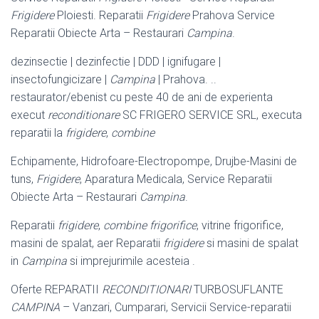
Frigidere
Ploiesti. Reparatii
Frigidere
Prahova Service
Reparatii Obiecte Arta – Restaurari
Campina
.
dezinsectie | dezinfectie | DDD | ignifugare |
insectofungicizare |
Campina
| Prahova. ..
restaurator/ebenist cu peste 40 de ani de experienta
execut
reconditionare
SC FRIGERO SERVICE SRL, executa
reparatii la
frigidere
,
combine
Echipamente, Hidrofoare-Electropompe, Drujbe-Masini de
tuns,
Frigidere
, Aparatura Medicala, Service Reparatii
Obiecte Arta – Restaurari
Campina
.
Reparatii
frigidere
,
combine frigorifice
, vitrine frigorifice,
masini de spalat, aer Reparatii
frigidere
si masini de spalat
in
Campina
si imprejurimile acesteia .
Oferte REPARATII
RECONDITIONARI
TURBOSUFLANTE
CAMPINA
– Vanzari, Cumparari, Servicii Service-reparatii