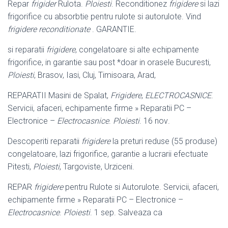
Repar
frigider
Rulota.
Ploiesti
. Reconditionez
frigidere
si lazi
frigorifice cu absorbtie pentru rulote si autorulote. Vind
frigidere reconditionate
. GARANTIE.
si reparatii
frigidere
, congelatoare si alte echipamente
frigorifice, in garantie sau post *doar in orasele Bucuresti,
Ploiesti
, Brasov, Iasi, Cluj, Timisoara, Arad,
REPARATII Masini de Spalat,
Frigidere
,
ELECTROCASNICE
.
Servicii, afaceri, echipamente firme » Reparatii PC –
Electronice –
Electrocasnice
.
Ploiesti
. 16 nov
.
Descoperiti reparatii
frigidere
la preturi reduse (55 produse)
congelatoare, lazi frigorifice, garantie a lucrarii efectuate
Pitesti,
Ploiesti
, Targoviste, Urziceni.
REPAR
frigidere
pentru Rulote si Autorulote. Servicii, afaceri,
echipamente firme » Reparatii PC – Electronice –
Electrocasnice
.
Ploiesti
. 1 sep. Salveaza ca