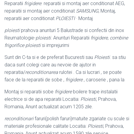
Reparatii
frigidere
. reparatii si montaj aer conditionat AEG,
reparatii si montaj aer conditionat
SAMSUNG
, Montaj,
reparatii aer conditionat
PLOIESTI
· Montaj
ploiesti
prahova anunturi 5 Balustrade si confectii din inox
Reumatologie-
ploiesti
. Anunturi Reparatii
frigidere
,
combine
frigorifice ploiesti
si imprejurimi
Sunt din C-ta si e de preferat Bucuresti sau
Ploiesti
. sa stiu
daca sunt colegi care au nevoie de ajutor in
reparatia/
reconditionarea
rulotei . Ca si lucrari , se poate
face de la reparatii de sobe ,
frigidere
, caroserie , pana la
Montaj si reparatii sobe
frigidere
boilere trape instalatii
electrice si de apa reparatii Locatia:
Ploiesti
, Prahova,
Romania, Anunt actualizat acum 1205 zile.
reconditionari
faruri(polish faruri)matuite zgariate cu scule si
materiale profesionale calitate Locatia:
Ploiesti
, Prahova,
Romania, Anunt actualizat acum 1590 zile service,