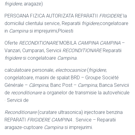
frigidere
, aragaze)
PERSOANA FIZICA AUTORIZATA REPARATII
FRIGIDERE
la
domiciliul clientului service, Reparatii
frigidere
,congelatoare
in
Campina
si imprejurimi,Ploiesti
Oferte
RECONDITIONARE
MOBILA
CAMPINA CAMPINA
–
Vanzari, Cumparari, Servicii
RECONDITIONARE
Reparatii
frigidere
si congelatoare
Campina
.
calculatoare personale;
electrocasnice
(
frigidere
,
congelatoare, masini de spalat BRD – Groupe Société
Générale –
Câmpina
; Banc Post –
Campina
; Banca Servicii
de
reconditionare
a organelor de transmisie la autovehicule
· Servicii de
Reconditionare
(curatare ultrasonica) injectoare benzina
REPARATI
FRIGIDERE CAMPINA
. Service – Reparatii
aragaze-cuptoare
Campina
si imprejurimi.