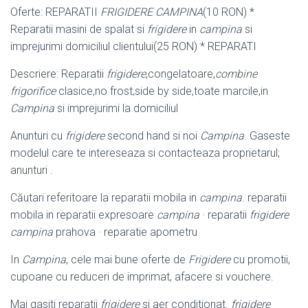
Oferte: REPARATII
FRIGIDERE CAMPINA
(10 RON) *
Reparatii masini de spalat si
frigidere
in
campina
si
imprejurimi domiciliul clientului(25 RON) * REPARATI
Descriere: Reparatii
frigidere
,congelatoare,
combine
frigorifice
clasice,no frost,
side by side,toate marcile,in
Campina
si imprejurimi la domiciliul
Anunturi cu
frigidere
second hand si noi
Campina
. Gaseste
modelul care te intereseaza si contacteaza proprietarul;
anunturi .
Căutari referitoare la reparatii mobila in
campina
. reparatii
mobila in reparatii expresoare
campina
· reparatii
frigidere
campina
prahova · reparatie apometru
In
Campina
, cele mai bune oferte de
Frigidere
cu promotii,
cupoane cu reduceri de imprimat, afacere si vouchere.
Mai gasiti reparatii
frigidere
si aer conditionat.
frigidere