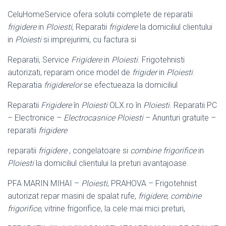
CeluHomeService ofera solutii complete de reparatii
frigidere
in
Ploiesti
, Reparatii
frigidere
la domiciliul clientului
in
Ploiesti
si imprejurimi, cu factura si
Reparatii, Service
Frigidere
in
Ploiesti
. Frigotehnisti
autorizati, reparam orice model de
frigider
in
Ploiesti
.
Reparatia
frigiderelor
se efectueaza la domiciliul
Reparatii
Frigidere
în
Ploiesti
OLX.ro în
Ploiesti
. Reparatii PC
– Electronice –
Electrocasnice Ploiesti
– Anunturi gratuite –
reparatii
frigidere
reparatii
frigidere
, congelatoare si
combine frigorifice
in
Ploiesti
la domiciliul clientului la preturi avantajoase.
PFA MARIN MIHAI –
Ploiesti
, PRAHOVA – Frigotehnist
autorizat repar masini de spalat rufe,
frigidere
,
combine
frigorifice
, vitrine frigorifice, la cele mai mici preturi,