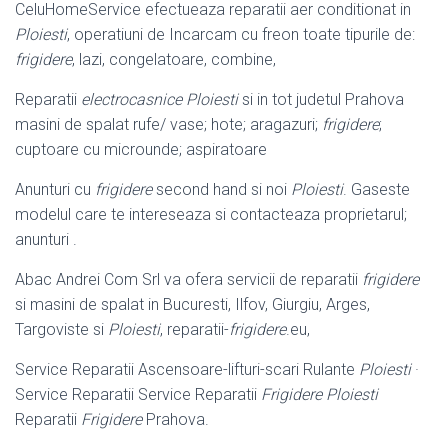
CeluHomeService efectueaza reparatii aer conditionat in
Ploiesti
, operatiuni de Incarcam cu freon toate tipurile de:
frigidere
, lazi, congelatoare, combine,
Reparatii
electrocasnice Ploiesti
si in tot judetul Prahova
masini de spalat rufe/ vase; hote; aragazuri;
frigidere
;
cuptoare cu microunde; aspiratoare
Anunturi cu
frigidere
second hand si noi
Ploiesti
. Gaseste
modelul care te intereseaza si contacteaza proprietarul;
anunturi .
Abac Andrei Com Srl va ofera servicii de reparatii
frigidere
si masini de spalat in Bucuresti, Ilfov, Giurgiu, Arges,
Targoviste si
Ploiesti
, reparatii-
frigidere
.eu,
Service Reparatii Ascensoare-lifturi-scari Rulante
Ploiesti
·
Service Reparatii Service Reparatii
Frigidere Ploiesti
Reparatii
Frigidere
Prahova.