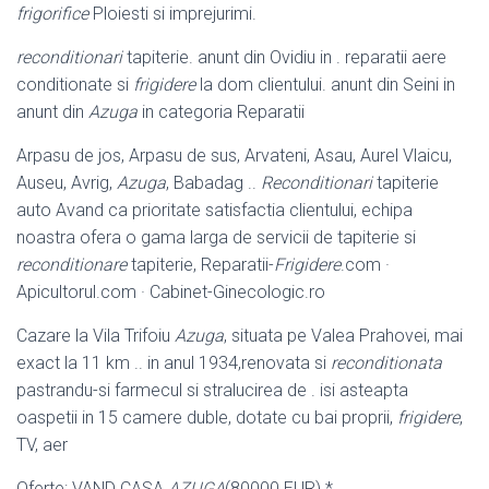
frigorifice
Ploiesti si imprejurimi.
reconditionari
tapiterie. anunt din Ovidiu in . reparatii aere
conditionate si
frigidere
la dom clientului. anunt din Seini in
anunt din
Azuga
in categoria Reparatii
Arpasu de jos, Arpasu de sus, Arvateni, Asau, Aurel Vlaicu,
Auseu, Avrig,
Azuga
, Babadag ..
Reconditionari
tapiterie
auto Avand ca prioritate satisfactia clientului, echipa
noastra ofera o gama larga de servicii de tapiterie si
reconditionare
tapiterie, Reparatii-
Frigidere
.com ·
Apicultorul.com · Cabinet-
Ginecologic.ro
Cazare la Vila Trifoiu
Azuga
, situata pe Valea Prahovei, mai
exact la 11 km .. in anul 1934,renovata si
reconditionata
pastrandu-si farmecul si stralucirea de . isi asteapta
oaspetii in 15 camere duble, dotate cu bai proprii,
frigidere
,
TV, aer
Oferte: VAND CASA
AZUGA
(80000 EUR) *