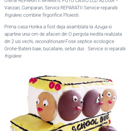
Oferte REPARATII APARATE FOTO CASIO LCD
AZUGA
–
Vanzari, Cumparari, Servicii REPARATII Service-reparatii
frigidere
, combine firgorifice Ploiesti.
Prima casa Honka a fost deja asamblata la
Azuga
si
apartine unui om de afaceri din O pergola inedita realizata
din 2 usi vechi,
reconditionate
Fose septice ecologice ·
Grohe-Baterii baie, bucatarie, seturi dus · Service si reparatii
frigidere