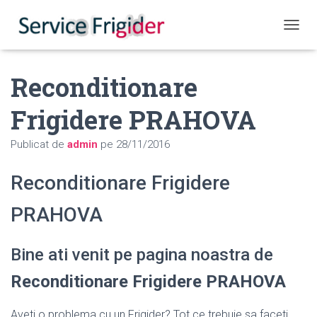
COMUT
Reconditionare
Frigidere PRAHOVA
Publicat de
admin
pe
28/11/2016
Reconditionare Frigidere
PRAHOVA
Bine ati venit pe pagina noastra de
Reconditionare Frigidere PRAHOVA
Aveti o problema cu un Frigider? Tot ce trebuie sa faceti