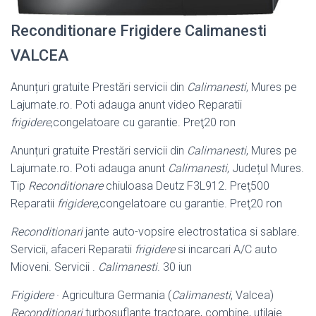
Reconditionare Frigidere Calimanesti
VALCEA
Anunțuri gratuite Prestări servicii din
Calimanesti
, Mures pe
Lajumate.ro. Poti adauga anunt video Reparatii
frigidere
,congelatoare cu garantie. Preţ20 ron
Anunțuri gratuite Prestări servicii din
Calimanesti
, Mures pe
Lajumate.ro. Poti adauga anunt
Calimanesti
, Județul Mures.
Tip
Reconditionare
chiuloasa Deutz F3L912. Preţ500
Reparatii
frigidere
,congelatoare cu garantie. Preţ20 ron
Reconditionari
jante auto-vopsire electrostatica si sablare.
Servicii, afaceri Reparatii
frigidere
si incarcari A/C auto
Mioveni. Servicii .
Calimanesti
. 30 iun
Frigidere
· Agricultura Germania (
Calimanesti
, Valcea)
Reconditionari
turbosuflante tractoare, combine, utilaje