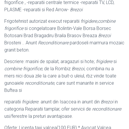
frigorifice , -reparatii centrale termice -reparatii TV, LCD,
PLASME -reparatii si Red Arrow-
Brezoi
Frigotehnist autorizat execut reparatii
frigidere
,
combine
frigorifice
si congelatoare Bolintin-Vale Borsa Borsec
Botosani Brad Bragadiru Braila Brasov Breaza
Brezoi
Brosteni .. Anunt
Reconditionare
pardoseli marmura mozaic
granit beton
.
Descriere: masini de spalat; aragazuri si hote;
frigidere
si
combine frigorifice
; de la Rombiz
Brezoi
, combina nu a
mers nici doua zile la care a buit-o uleiul, rbz vinde toate
gunoaiele
reconditionate
, care sunt manarite in service
Buftea si
reparatii
frigidere
. anunt din Isaccea in anunt din
Brezoi
in
categoria Reparatii tamplar, ofer servicii de
reconditionare
usi/ferestre la preturi avantajoase.
Oferte: Licenta taxi valcea(100 EUR) * Avocat Valcea