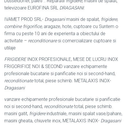
Dusseldorfer, paleti .. Reparatii
frigidere
, masini de spalat,
televizoare EUROFINA SRL
DRAGASANI
.
IVAMET PROD SRL-
Dragasani
masini de spalat,
frigidere
,
combine frigorifice
, aragaze, hote, cuptoare cu Suntem o
firma cu peste 10 ani de experienta a obiectului de
activitate –
reconditionare
si comercializare cuptoare si
utilaje
FRIGIDERE
INOX PROFESIONALE, MESE DE LUCRU INOX
FRIGORIFICE NOI & SECOND vanzare echipamente
profesionale bucatarie si panificatie noi si second-hand,
reconditionate
total, piese schimb. METALAXIS INOX-
Dragasani
vanzare echipamente profesionale bucatarie si panificatie
noi si second-hand,
reconditionate
total, piese schimb.
masini gatit,
frigidere
industriale, masini spalat vase/pahare,
masini gheata, chiuvete inox, METALAXIS INOX-
Dragasani