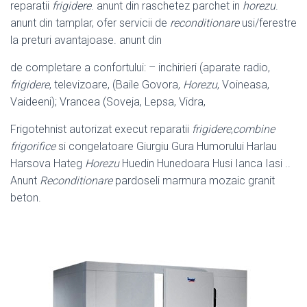
reparatii
frigidere
. anunt din raschetez parchet in
horezu
.
anunt din tamplar, ofer servicii de
reconditionare
usi/ferestre
la preturi avantajoase. anunt din
de completare a confortului: – inchirieri (aparate radio,
frigidere
, televizoare, (Baile Govora,
Horezu
, Voineasa,
Vaideeni); Vrancea (Soveja, Lepsa, Vidra,
Frigotehnist autorizat execut reparatii
frigidere
,
combine
frigorifice
si congelatoare Giurgiu Gura Humorului Harlau
Harsova Hateg
Horezu
Huedin Hunedoara Husi Ianca Iasi ..
Anunt
Reconditionare
pardoseli marmura mozaic granit
beton.