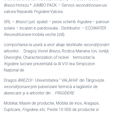
Brezoi
Horezu * JUMBO PACK – Servicii
reconditionare
usi
valcea Reparatii
Frigidere
Valcea.
SRL –
Brezoi
| jud. spalat – piese schimb
frigidere
– panouri
solare – incalziri in pardoseala :: Distribuitor: – ECOWATER
Reconditionare
mobila veche (stil).
comportarea la uzură a unor aliaje destinate
recondiţionării
arborilor. .. Dragoş Viorel
Brezoi
, Rodica Mariana Ion, Ioniţă
Gheorghe, Characterization of nickel- . termostat la
frigidere
, lucrare prezentată la Al VIII lea Simpozion
Naţional de
Dragos
BREZOI
– Universitatea ” VALAHIA” din Târgovişte .
recondiţionare
prin pulverizare termică a lagărelor de
alunecare şi a arborilor din ..
FRIGIDERE
.
Mobiliar, Masini de productie, Mobilä de inox, Aragaze,
Cuptoare,
Frigidere
, etc. Peste 10 000 de productie si