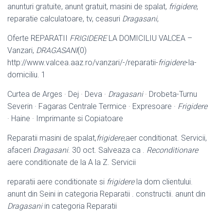
anunturi gratuite, anunt gratuit, masini de spalat,
frigidere
,
reparatie calculatoare, tv, ceasuri
Dragasani
,
Oferte REPARATII
FRIGIDERE
LA DOMICILIU VALCEA –
Vanzari,
DRAGASANI
(0)
http://www.valcea.aaz.ro/vanzari/-/reparatii-
frigidere
-la-
domiciliu. 1
Curtea de Arges · Dej · Deva ·
Dragasani
· Drobeta-Turnu
Severin · Fagaras Centrale Termice · Expresoare ·
Frigidere
· Haine · Imprimante si Copiatoare
Reparatii masini de spalat,
frigidere
,aer conditionat. Servicii,
afaceri
Dragasani
. 30 oct. Salveaza ca .
Reconditionare
aere conditionate de la A la Z. Servicii
reparatii aere conditionate si
frigidere
la dom clientului.
anunt din Seini in categoria Reparatii . constructii. anunt din
Dragasani
in categoria Reparatii