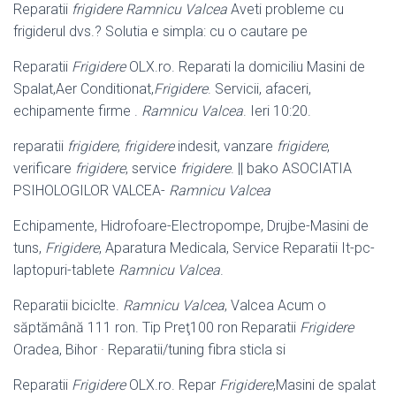
Reparatii
frigidere Ramnicu Valcea
Aveti probleme cu
frigiderul dvs.? Solutia e simpla: cu o cautare pe
Reparatii
Frigidere
OLX.ro. Reparati la domiciliu Masini de
Spalat,Aer Conditionat,
Frigidere
. Servicii, afaceri,
echipamente firme .
Ramnicu Valcea
. Ieri 10:20.
reparatii
frigidere
,
frigidere
indesit, vanzare
frigidere
,
verificare
frigidere
, service
frigidere
. || bako ASOCIATIA
PSIHOLOGILOR VALCEA-
Ramnicu Valcea
Echipamente, Hidrofoare-Electropompe, Drujbe-Masini de
tuns,
Frigidere
, Aparatura Medicala, Service Reparatii It-pc-
laptopuri-tablete
Ramnicu Valcea
.
Reparatii biciclte.
Ramnicu Valcea
, Valcea Acum o
săptămână 111 ron. Tip Preţ100 ron Reparatii
Frigidere
Oradea, Bihor · Reparatii/tuning fibra sticla si
Reparatii
Frigidere
OLX.ro. Repar
Frigidere
,Masini de spalat