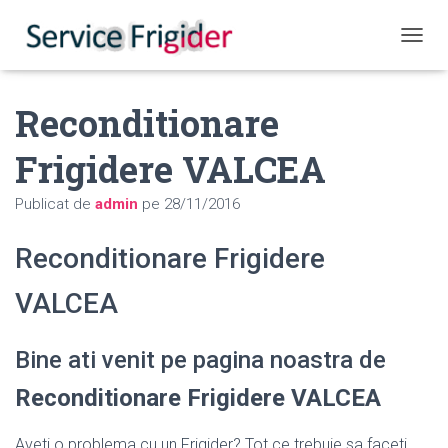
COMUT
Reconditionare
Frigidere VALCEA
Publicat de
admin
pe
28/11/2016
Reconditionare Frigidere
VALCEA
Bine ati venit pe pagina noastra de
Reconditionare Frigidere VALCEA
Aveti o problema cu un Frigider? Tot ce trebuie sa faceti