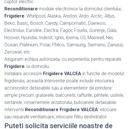
cuptor electric.
Reconditionare
module electronice la domiciliul clientului,
Frigidere
: Whirlpool, Alaska, Ariston, Ardo, Arctic, Altus,
Beko, Basic, Bosch, Candy, Campomatic, Daewoo,
Electrolux, Euroline, Electra, Fagor, Fourlis, Gorenje, Gala,
Hoover, Hyundai, Indesit, Ignis, iberna, LG, Maxwell, Nei,
Ocean, Platinium, Polar, Philco, Samsung, Siemens, Zanussi,
Zerowat, etc
Asiguram echipa autorizata, cu experienta, pentru reparatii
Frigidere
, la domiciliu.
Instalare accesorii
Frigidere VALCEA
in functie de modelul
frigiderului, aceasta interventie poate include inlocuirea
accesoriilor detasabile sau a elementelor de prindere
simple precum gratarele, balconetii, rafturile, plintele, usitele,
sertarele, ornamentele arzatorului, butoanele detasabile.
Interventii
Reconditionare Frigidere VALCEA
: inlocuire
sau reparatii ventilatoare; inlocuire filtru deshidrator.
Puteti solicita serviciile noastre de