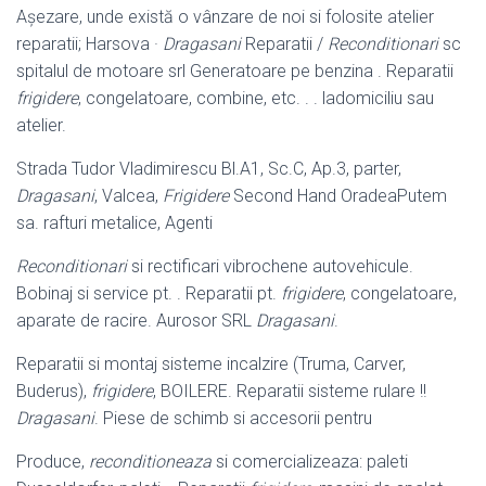
Așezare, unde există o vânzare de noi si folosite atelier
reparatii; Harsova ·
Dragasani
Reparatii /
Reconditionari
sc
spitalul de motoare srl Generatoare pe benzina . Reparatii
frigidere
, congelatoare, combine, etc. . . ladomiciliu sau
atelier.
Strada Tudor Vladimirescu Bl.A1, Sc.C, Ap.3, parter,
Dragasani
, Valcea,
Frigidere
Second Hand OradeaPutem
sa. rafturi metalice, Agenti
Reconditionari
si rectificari vibrochene autovehicule.
Bobinaj si service pt. . Reparatii pt.
frigidere
, congelatoare,
aparate de racire. Aurosor SRL
Dragasani
.
Reparatii si montaj sisteme incalzire (Truma, Carver,
Buderus),
frigidere
, BOILERE. Reparatii sisteme rulare !!
Dragasani
. Piese de schimb si accesorii pentru
Produce,
reconditioneaza
si comercializeaza: paleti