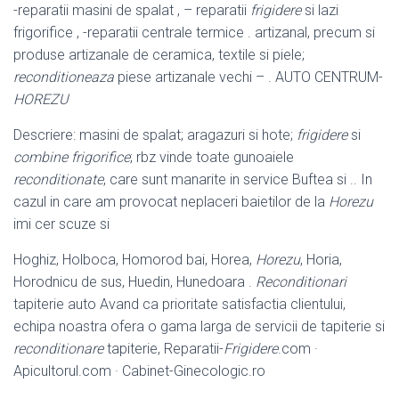
-reparatii masini de spalat , – reparatii
frigidere
si lazi
frigorifice , -reparatii centrale termice . artizanal, precum si
produse artizanale de ceramica, textile si piele;
reconditioneaza
piese artizanale vechi – . AUTO CENTRUM-
HOREZU
Descriere: masini de spalat; aragazuri si hote;
frigidere
si
combine frigorifice
; rbz vinde toate gunoaiele
reconditionate
, care sunt manarite in service Buftea si .. In
cazul in care am provocat neplaceri baietilor de la
Horezu
imi cer scuze si
Hoghiz, Holboca, Homorod bai, Horea,
Horezu
, Horia,
Horodnicu de sus, Huedin, Hunedoara .
Reconditionari
tapiterie auto Avand ca prioritate satisfactia clientului,
echipa noastra ofera o gama larga de servicii de tapiterie si
reconditionare
tapiterie, Reparatii-
Frigidere
.com ·
Apicultorul.com · Cabinet-
Ginecologic.ro