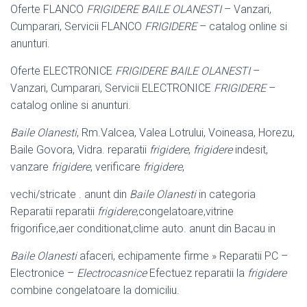
Oferte FLANCO
FRIGIDERE BAILE OLANESTI
– Vanzari,
Cumparari, Servicii FLANCO
FRIGIDERE
– catalog online si
anunturi.
Oferte ELECTRONICE
FRIGIDERE BAILE OLANESTI
–
Vanzari, Cumparari, Servicii ELECTRONICE
FRIGIDERE
–
catalog online si anunturi.
Baile Olanesti
, Rm.Valcea, Valea Lotrului, Voineasa, Horezu,
Baile Govora, Vidra. reparatii
frigidere
,
frigidere
indesit,
vanzare
frigidere
, verificare
frigidere
,
vechi/stricate . anunt din
Baile Olanesti
in categoria
Reparatii reparatii
frigidere
,congelatoare,vitrine
frigorifice,aer conditionat,clime auto. anunt din Bacau in
Baile Olanesti
afaceri, echipamente firme » Reparatii PC –
Electronice –
Electrocasnice
Efectuez reparatii la
frigidere
combine congelatoare la domiciliu.