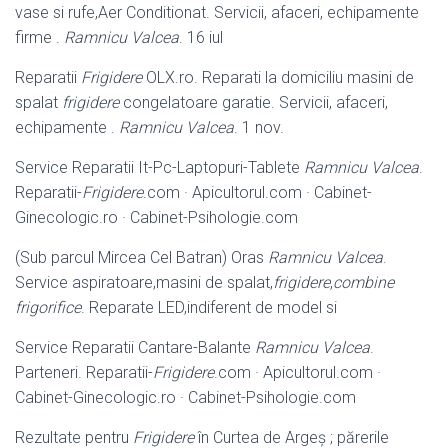
vase si rufe,Aer Conditionat. Servicii, afaceri, echipamente
firme .
Ramnicu Valcea
. 16 iul
Reparatii
Frigidere
OLX.ro. Reparati la domiciliu masini de
spalat
frigidere
congelatoare garatie. Servicii, afaceri,
echipamente .
Ramnicu Valcea
. 1 nov.
Service Reparatii It-Pc-Laptopuri-Tablete
Ramnicu Valcea
.
Reparatii-
Frigidere
.
com · Apicultorul.com · Cabinet-
Ginecologic.ro · Cabinet-Psihologie.com
(Sub parcul Mircea Cel Batran) Oras
Ramnicu Valcea
.
Service aspiratoare,
masini de spalat,
frigidere
,
combine
frigorifice
. Reparate LED,indiferent de model si
Service Reparatii Cantare-Balante
Ramnicu Valcea
.
Parteneri. Reparatii-
Frigidere
.com · Apicultorul.com ·
Cabinet-Ginecologic.ro · Cabinet-Psihologie.
com
Rezultate pentru
Frigidere
în Curtea de Argeş ; părerile