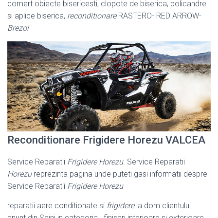
comert obiecte bisericesti, clopote de biserica, policandre
si aplice biserica,
reconditionare
RASTERO- RED ARROW-
Brezoi
Reconditionare Frigidere Horezu VALCEA
Service Reparatii
Frigidere Horezu
. Service Reparatii
Horezu
reprezinta pagina unde puteti gasi informatii despre
Service Reparatii
Frigidere Horezu
reparatii aere conditionate si
frigidere
la dom clientului.
anunt din Seini in categoria . finisari interioare si exterioare.