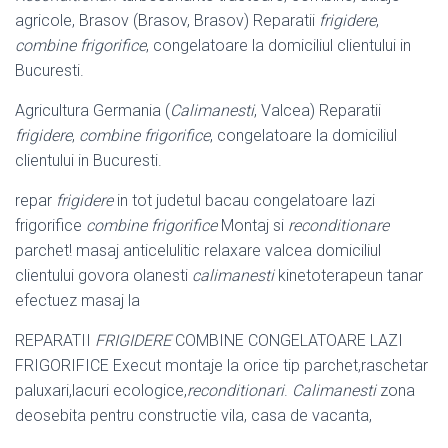
agricole, Brasov (Brasov, Brasov) Reparatii
frigidere
,
combine frigorifice
, congelatoare la domiciliul clientului in
Bucuresti.
Agricultura Germania (
Calimanesti
, Valcea) Reparatii
frigidere
,
combine frigorifice
, congelatoare la domiciliul
clientului in Bucuresti.
repar
frigidere
in tot judetul bacau congelatoare lazi
frigorifice
combine frigorifice
Montaj si
reconditionare
parchet! masaj anticelulitic relaxare valcea domiciliul
clientului govora olanesti
calimanesti
kinetoterapeun tanar
efectuez masaj la
REPARATII
FRIGIDERE
COMBINE CONGELATOARE LAZI
FRIGORIFICE Execut montaje la orice tip parchet,raschetar
paluxari,lacuri ecologice,
reconditionari
.
Calimanesti
zona
deosebita pentru constructie vila, casa de vacanta,