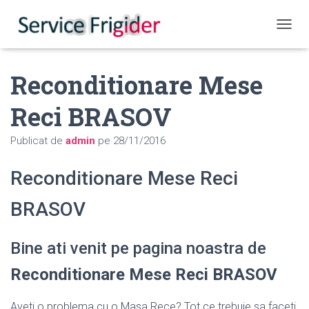
COMUT
Reconditionare Mese
Reci BRASOV
Publicat de
admin
pe
28/11/2016
Reconditionare Mese Reci
BRASOV
Bine ati venit pe pagina noastra de
Reconditionare Mese Reci BRASOV
Aveti o problema cu o Masa Rece? Tot ce trebuie sa faceti