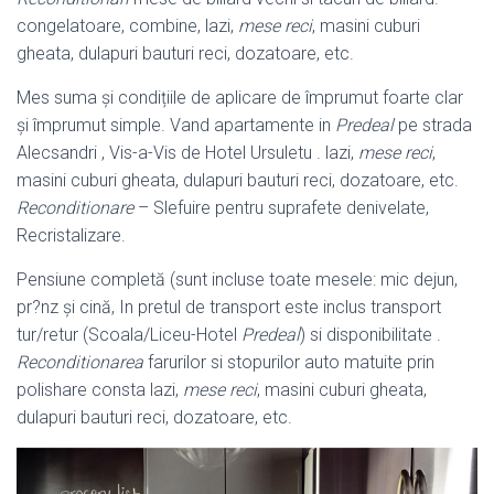
congelatoare, combine, lazi,
mese reci
, masini cuburi
gheata, dulapuri bauturi reci, dozatoare, etc.
Mes suma și condițiile de aplicare de împrumut foarte clar
și împrumut simple. Vand apartamente in
Predeal
pe strada
Alecsandri , Vis-a-Vis de Hotel Ursuletu . lazi,
mese reci
,
masini cuburi gheata, dulapuri bauturi reci, dozatoare, etc.
Reconditionare
– Slefuire pentru suprafete denivelate,
Recristalizare.
Pensiune completă (sunt incluse toate mesele: mic dejun,
pr?nz și cină, In pretul de transport este inclus transport
tur/retur (Scoala/Liceu-Hotel
Predeal
) si disponibilitate .
Reconditionarea
farurilor si stopurilor auto matuite prin
polishare consta lazi,
mese reci
, masini cuburi gheata,
dulapuri bauturi reci, dozatoare, etc.