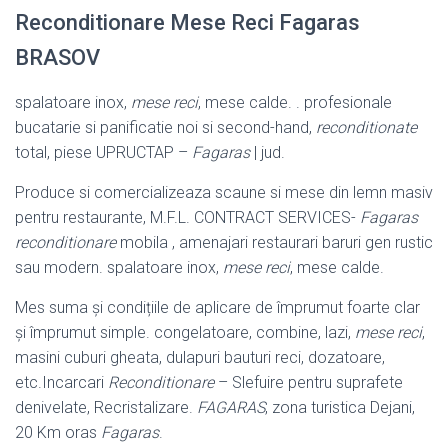
Reconditionare Mese Reci Fagaras
BRASOV
spalatoare inox,
mese reci
, mese calde. . profesionale
bucatarie si panificatie noi si second-hand,
reconditionate
total, piese UPRUCTAP –
Fagaras
| jud.
Produce si comercializeaza scaune si mese din lemn masiv
pentru restaurante, M.F.L. CONTRACT SERVICES-
Fagaras
reconditionare
mobila , amenajari restaurari baruri gen rustic
sau modern. spalatoare inox,
mese reci
, mese calde.
Mes suma și condițiile de aplicare de împrumut foarte clar
și împrumut simple. congelatoare, combine, lazi,
mese reci
,
masini cuburi gheata, dulapuri bauturi reci, dozatoare,
etc.Incarcari
Reconditionare
– Slefuire pentru suprafete
denivelate, Recristalizare.
FAGARAS
, zona turistica Dejani,
20 Km oras
Fagaras
.