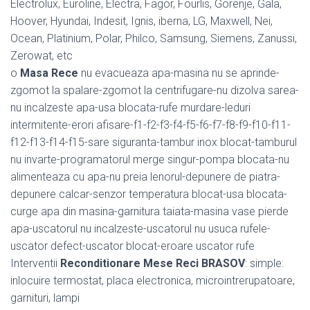
Electrolux, Euroline, Electra, Fagor, Fourlis, Gorenje, Gala,
Hoover, Hyundai, Indesit, Ignis, iberna, LG, Maxwell, Nei,
Ocean, Platinium, Polar, Philco, Samsung, Siemens, Zanussi,
Zerowat, etc
o
Masa Rece
nu evacueaza apa-masina nu se aprinde-
zgomot la spalare-zgomot la centrifugare-nu dizolva sarea-
nu incalzeste apa-usa blocata-rufe murdare-leduri
intermitente-erori afisare-f1-f2-f3-f4-f5-f6-f7-f8-f9-f10-f11-
f12-f13-f14-f15-sare siguranta-tambur inox blocat-tamburul
nu invarte-programatorul merge singur-pompa blocata-nu
alimenteaza cu apa-nu preia lenorul-depunere de piatra-
depunere calcar-senzor temperatura blocat-usa blocata-
curge apa din masina-garnitura taiata-masina vase pierde
apa-uscatorul nu incalzeste-uscatorul nu usuca rufele-
uscator defect-uscator blocat-eroare uscator rufe
Interventii
Reconditionare Mese Reci BRASOV
: simple:
inlocuire termostat, placa electronica, microintrerupatoare,
garnituri, lampi