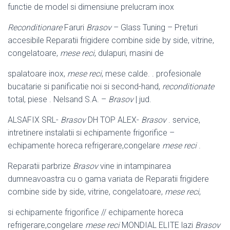
functie de model si dimensiune prelucram inox
Reconditionare
Faruri
Brasov
– Glass Tuning – Preturi
accesibile Reparatii frigidere combine side by side, vitrine,
congelatoare,
mese reci
, dulapuri, masini de
spalatoare inox,
mese reci
, mese calde. . profesionale
bucatarie si panificatie noi si second-hand,
reconditionate
total, piese . Nelsand S.A. –
Brasov
| jud.
ALSAFIX SRL-
Brasov
DH TOP ALEX-
Brasov
. service,
intretinere instalatii si echipamente frigorifice –
echipamente horeca refrigerare,congelare
mese reci
.
Reparatii parbrize
Brasov
vine in intampinarea
dumneavoastra cu o gama variata de Reparatii frigidere
combine side by side, vitrine, congelatoare,
mese reci
,
si echipamente frigorifice // echipamente horeca
refrigerare,congelare
mese reci
MONDIAL ELITE lazi
Brasov