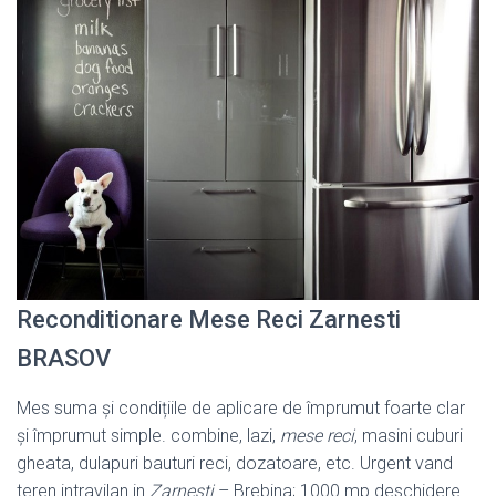
Reconditionare Mese Reci Zarnesti
BRASOV
Mes suma și condițiile de aplicare de împrumut foarte clar
și împrumut simple. combine, lazi,
mese reci
, masini cuburi
gheata, dulapuri bauturi reci, dozatoare, etc. Urgent vand
teren intravilan in
Zarnesti
– Brebina; 1000 mp deschidere