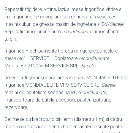
Reparatii: frigidere, vitrine, lazi, si mese frigorifice vitrine si
lazi frigorifice de congelare sau refrigerare,
mese reci
,
masini cuburi de gheata, masini de inghetata si BV/
Sacele
Reparatii turbo turbine auto
reconditionari
turbosuflante
turbin.
frigorifice – echipamente horeca refrigerare,congelare
mese reci
. . SERVICE – Copiatoare
reconditionate
Minolta.EP 2120 VFM SERVICE SRL-
Sacele
horeca refrigerare,congelare
mese reci
MONDIAL ELITE lazi
frigorifice MONDIAL ELITE VFM SERVICE SRL-
Sacele
masini de inbuteliere second hand
reconditionate
,
Transportoare de butelii, accesorii, pasteurizatoare,
rezervoare, .
Set mese cu blat rotund din lemn (diametru 1 m) si cadru
metalic cu 4 scaune. pentru hota -masat-uri -cutite pentru