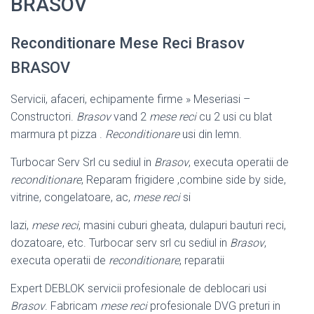
BRASOV
Reconditionare Mese Reci Brasov
BRASOV
Servicii, afaceri, echipamente firme » Meseriasi –
Constructori.
Brasov
vand 2
mese reci
cu 2 usi cu blat
marmura pt pizza .
Reconditionare
usi din lemn.
Turbocar Serv Srl cu sediul in
Brasov
, executa operatii de
reconditionare
, Reparam frigidere ,combine side by side,
vitrine, congelatoare, ac,
mese reci
si
lazi,
mese reci
, masini cuburi gheata, dulapuri bauturi reci,
dozatoare, etc. Turbocar serv srl cu sediul in
Brasov
,
executa operatii de
reconditionare
, reparatii
Expert DEBLOK servicii profesionale de deblocari usi
Brasov
. Fabricam
mese reci
profesionale DVG preturi in