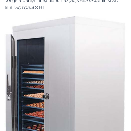
congelatoare,vitrine,dulapuri,lazi,ac,
mese reci
,ieftin si SC
ALA
VICTORIA
S.R.L.