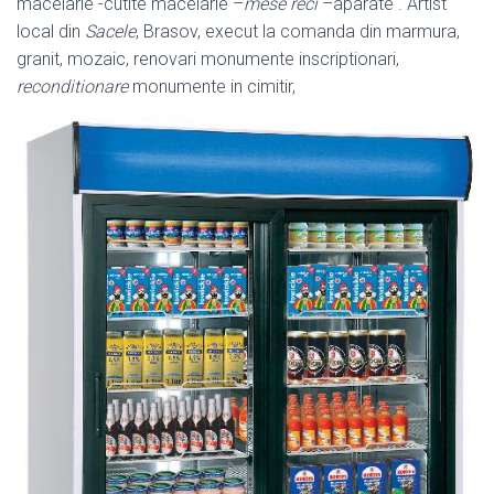
macelarie -cutite macelarie –
mese reci
–
aparate . Artist
local din
Sacele
, Brasov, execut la comanda din marmura,
granit
, mozaic, renovari monumente inscriptionari,
reconditionare
monumente in cimitir,