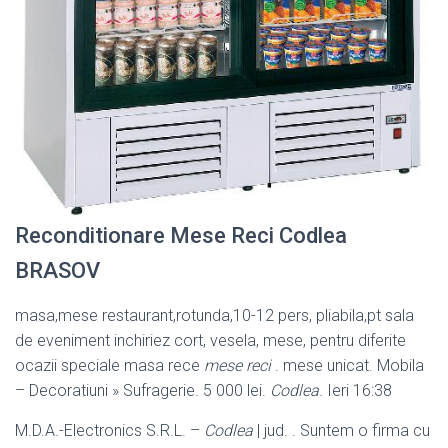
Reconditionare Mese Reci Codlea
BRASOV
masa,mese restaurant,rotunda,10-12 pers, pliabila,pt sala
de eveniment inchiriez cort, vesela, mese, pentru diferite
ocazii speciale masa rece
mese reci
. mese unicat. Mobila
– Decoratiuni » Sufragerie. 5 000 lei.
Codlea
. Ieri 16:38
M.D.A.-Electronics S.R.L. –
Codlea
| jud. . Suntem o firma cu