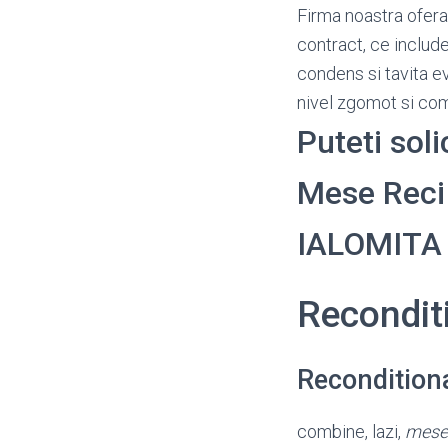
Firma noastra ofera
contract, ce include
condens si tavita e
nivel zgomot si c
Puteti sol
Mese Reci i
IALOMITA
Recondit
Recondition
combine, lazi,
mese 