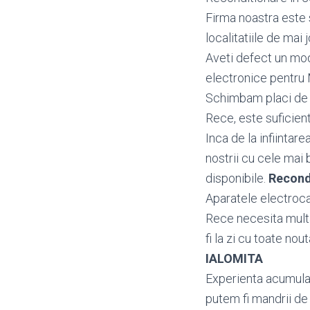
Firma noastra este 
localitatiile de mai j
Aveti defect un m
electronice pentru
Schimbam placi de b
Rece, este suficient
Inca de la infiintar
nostrii cu cele mai 
disponibile.
Recond
Aparatele electroca
Rece necesita multa
fi la zi cu toate nou
IALOMITA
Experienta acumulata
putem fi mandrii de 