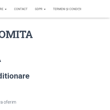
IRE
CONTACT
GDPR
TERMENI ȘI CONDIȚII
ALOMITA
A
itionare
va oferim