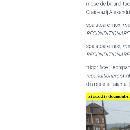
mese de biliard, tacur
Craiova,dj Alexandri
spalatoare inox,
mes
RECONDITIONARE
spalatoare inox,
mes
RECONDITIONARE
frigorifice || echi
reconditionare
si in
din resie si faiant