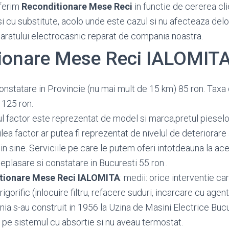
ferim
Reconditionare Mese Reci
in functie de cererea clie
si cu substitute, acolo unde este cazul si nu afecteaza del
paratului electrocasnic reparat de compania noastra.
ionare Mese Reci IALOMIT
onstatare in Provincie (nu mai mult de 15 km) 85 ron. Taxa 
 125 ron.
ul factor este reprezentat de model si marca,pretul pieselor 
lea factor ar putea fi reprezentat de nivelul de deteriorare 
n sine. Serviciile pe care le putem oferi intotdeauna la ace
eplasare si constatare in Bucuresti 55 ron .
tionare Mese Reci IALOMITA
: medii: orice interventie c
igorific (inlocuire filtru, refacere suduri, incarcare cu agent 
ia s-au construit in 1956 la Uzina de Masini Electrice Buc
u pe sistemul cu absortie si nu aveau termostat.