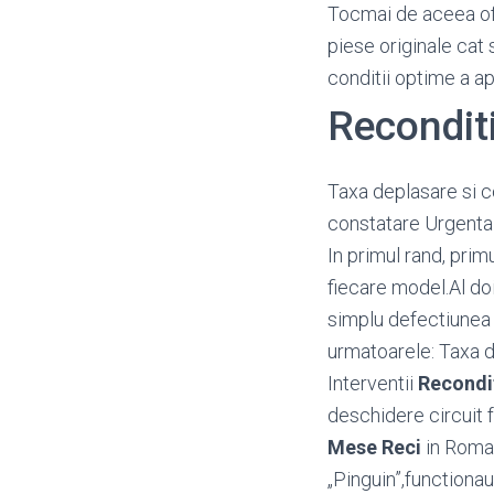
Tocmai de aceea o
piese originale cat 
conditii optime a a
Recondit
Taxa deplasare si c
constatare Urgenta
In primul rand, prim
fiecare model.Al doi
simplu defectiunea i
urmatoarele: Taxa d
Interventii
Recondi
deschidere circuit fr
Mese Reci
in Roman
„Pinguin”,functiona