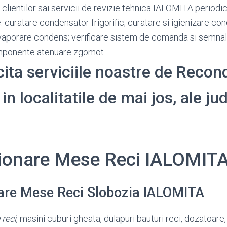
 clientilor sai servicii de revizie tehnica IALOMITA period
: curatare condensator frigorific; curatare si igienizare c
vaporare condens; verificare sistem de comanda si semnali
omponente atenuare zgomot
icita serviciile noastre de Recon
n localitatile de mai jos, ale ju
ionare Mese Reci IALOMIT
are Mese Reci Slobozia IALOMITA
reci
, masini cuburi gheata, dulapuri bauturi reci, dozatoare