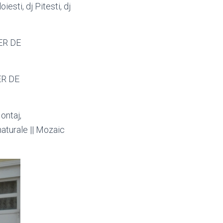
iesti, dj Pitesti, dj
IER DE
ER DE
ntaj,
 naturale || Mozaic