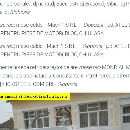
i personale. . dj nunti ,dj Bucuresti, dj Brasov,dj Sibiu , dj Plo
a ,dj
Slobozia
,
e reci
, mese calde. .. Mach 1 S.R.L. –
Slobozia
| jud. ATEL
PENTRU PIESE DE MOTOR( BLOC, CHIULASA,
e reci
, mese calde. . Mach 1 S.R.L. –
Slobozia
| jud. ATELI
PENTRU PIESE DE MOTOR( BLOC, CHIULASA,
pamente horeca refrigerare,congelare
mese reci
MONDIAL Mo
tretinere piatra naturala. Consultanta in intretinerea pietrei
a. || NICKSTEELL COM SRL-
Slobozia