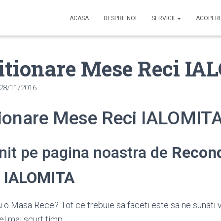
ACASA
DESPRE NOI
SERVICII
ACOPER
itionare Mese Reci I
28/11/2016
ionare Mese Reci IALOMIT
enit pe pagina noastra de
Recond
 IALOMITA
 o Masa Rece? Tot ce trebuie sa faceti este sa ne sunati 
el mai scurt timp.