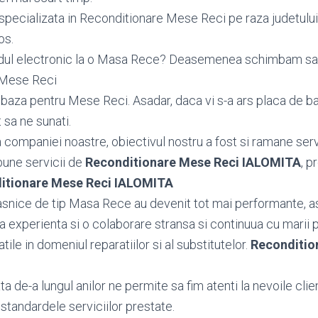
specializata in Reconditionare Mese Reci pe raza judetulu
os.
odul electronic la o Masa Rece? Deasemenea schimbam s
 Mese Reci
aza pentru Mese Reci. Asadar, daca vi s-a ars placa de b
 sa ne sunati.
ea companiei noastre, obiectivul nostru a fost si ramane serv
bune servicii de
Reconditionare Mese Reci IALOMITA
, p
itionare Mese Reci IALOMITA
snice de tip Masa Rece au devenit tot mai performante, a
 experienta si o colaborare stransa si continuua cu marii 
tatile in domeniul reparatiilor si al substitutelor.
Reconditio
 de-a lungul anilor ne permite sa fim atenti la nevoile client
standardele serviciilor prestate.