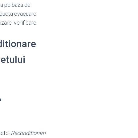
ica pe baza de
onducta evacuare
zare; verificare
ditionare
detului
A
, etc.
Reconditionari