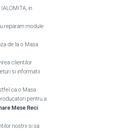
i IALOMITA, in
au reparam module
aza de la o Masa
irea clientilor
returi si informatii
stfel ca o Masa
producatori pentru a
nare Mese Reci
ilor nostrii si sa