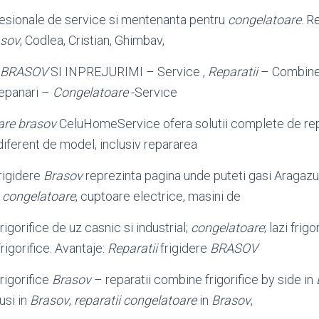
fesionale de service si mentenanta pentru
congelatoare
. 
asov
, Codlea, Cristian, Ghimbav,
BRASOV
SI INPREJURIMI – Service ,
Reparatii
– Combine 
epanari –
Congelatoare
-Service
are brasov
CeluHomeService ofera solutii complete de rep
ndiferent de model, inclusiv repararea
rigidere
Brasov
reprezinta pagina unde puteti gasi Aragazuri
,
congelatoare
, cuptoare electrice, masini de
rigorifice de uz casnic si industrial;
congelatoare
; lazi frigo
rigorifice. Avantaje:
Reparatii
frigidere
BRASOV
rigorifice
Brasov
– reparatii combine frigorifice by side in
usi in
Brasov
,
reparatii congelatoare
in
Brasov
,