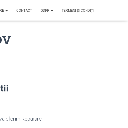
IRE
CONTACT
GDPR
TERMENI ȘI CONDIȚII
OV
tii
 va oferim Reparare