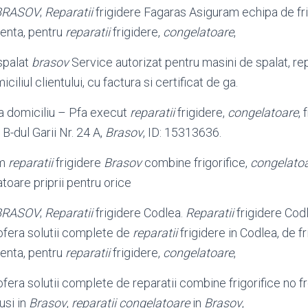
BRASOV
;
Reparatii
frigidere Fagaras Asiguram echipa de fri
ienta, pentru
reparatii
frigidere,
congelatoare
,
 spalat
brasov
Service autorizat pentru masini de spalat, r
iciliul clientului, cu factura si certificat de ga.
la domiciliu – Pfa execut
reparatii
frigidere,
congelatoare
, 
 B-dul Garii Nr. 24 A,
Brasov
, ID: 15313636.
am
reparatii
frigidere
Brasov
combine frigorifice,
congelato
ratoare priprii pentru orice
BRASOV
;
Reparatii
frigidere Codlea.
Reparatii
frigidere Codl
fera solutii complete de
reparatii
frigidere in Codlea, de fr
ienta, pentru
reparatii
frigidere,
congelatoare
,
ra solutii complete de reparatii combine frigorifice no fro
usi in
Brasov
,
reparatii congelatoare
in
Brasov
,