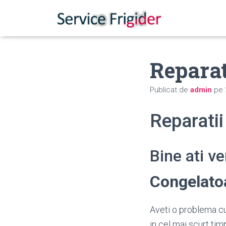
Repara
Publicat de
admin
pe
Reparati
Bine ati v
Congelat
Aveti o problema cu
in cel mai scurt tim