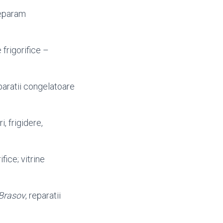
Reparam
frigorifice –
aratii congelatoare
, frigidere,
rifice; vitrine
Brasov
, reparatii