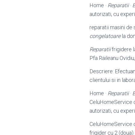
Home ·
Reparatii
·
autorizati, cu exper
reparatii masini de
congelatoare
la dom
Reparatii
frigidere 
Pfa Raileanu Ovidiu,
Descriere: Efectu
clientului si in labo
Home ·
Reparatii
·
CeluHomeService o
autorizati, cu exper
CeluHomeService ofe
frigider cu 2 (doua) 