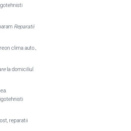
gotehnisti
eparam
Reparatii
freon clima auto.,
are
la domiciliul
ea.
igotehnisti
st, reparatii