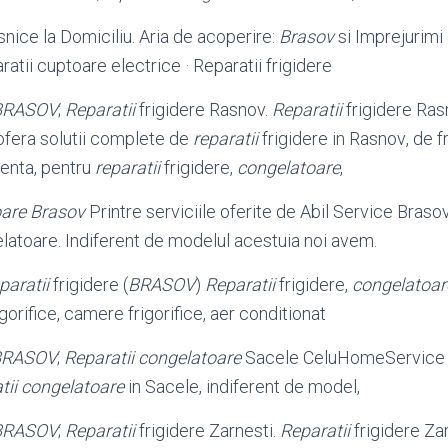
nice la Domiciliu. Aria de acoperire:
Brasov
si Imprejurimi
ratii cuptoare electrice · Reparatii frigidere
BRASOV
;
Reparatii
frigidere Rasnov.
Reparatii
frigidere Ras
fera solutii complete de
reparatii
frigidere in Rasnov
, de f
ienta, pentru
reparatii
frigidere,
congelatoare
,
oare Brasov
Printre serviciile oferite de Abil Service Bras
elatoare. Indiferent de modelul acestuia noi avem.
paratii
frigidere (
BRASOV
)
Reparatii
frigidere,
congelatoar
igorifice, camere frigorifice, aer conditionat
BRASOV
;
Reparatii congelatoare
Sacele CeluHomeService o
tii congelatoare
in Sacele, indiferent de model,
BRASOV
;
Reparatii
frigidere Zarnesti.
Reparatii
frigidere Zar