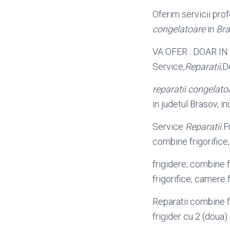
Oferim servicii pro
congelatoare
in
Br
VA OFER : DOAR IN
Service,
Reparatii
,D
reparatii congelato
in judetul Brasov, i
Service
Reparatii
F
combine frigorifice
frigidere; combine f
frigorifice; camere f
Reparatii combine f
frigider cu 2 (doua) 