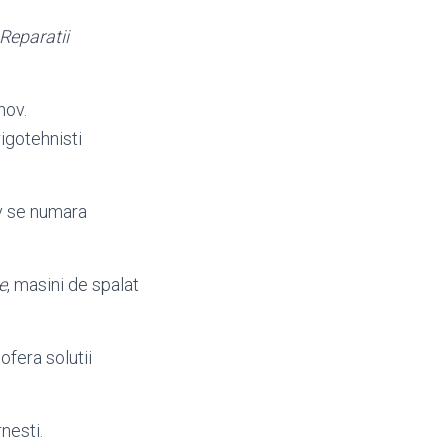
Reparatii
nov.
rigotehnisti
ov se numara
e
, masini de spalat
fera solutii
nesti.