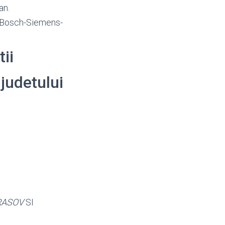
an.
l-Bosch-Siemens-
tii
 judetului
RASOV
SI