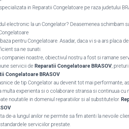
pecializata in Reparatii Congelatoare pe raza judetului BRAS
dul electronic la un Congelator? Deasemenea schimbam 
 Congelatoare
aza pentru Congelatoare. Asadar, daca vi s-a ars placa de
icient sa ne sunati.
ea companiei noastre, obiectivul nostru a fost si ramane serv
bune servicii de
Reparatii Congelatoare BRASOV
, preturi
tii Congelatoare BRASOV
snice de tip Congelator au devenit tot mai performante, as
 multa experienta si o colaborare stransa si continuua cu 
toate noutatile in domeniul reparatiilor si al substitutelor.
Rep
ASOV
 de-a lungul anilor ne permite sa fim atenti la nevoile client
standardele serviciilor prestate.