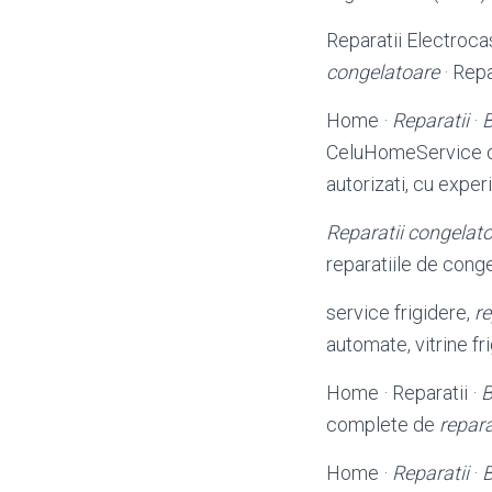
Reparatii Electrocas
congelatoare
· Repa
Home ·
Reparatii
·
CeluHomeService o
autorizati, cu exper
Reparatii congelat
reparatiile de cong
service frigidere,
re
automate, vitrine fr
Home · Reparatii ·
complete de
repara
Home ·
Reparatii
·