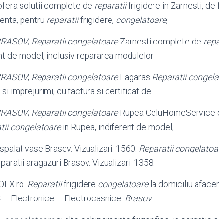
fera solutii complete de
reparatii
frigidere in Zarnesti, de 
ienta, pentru
reparatii
frigidere,
congelatoare
,
BRASOV
;
Reparatii congelatoare
Zarnesti complete de
repa
ent de model, inclusiv repararea modulelor
BRASOV
;
Reparatii congelatoare
Fagaras
Reparatii congela
 si imprejurimi, cu factura si certificat de
BRASOV
;
Reparatii congelatoare
Rupea CeluHomeService of
tii congelatoare
in Rupea, indiferent de model,
spalat vase Brasov. Vizualizari: 1560.
Reparatii congelatoa
eparatii aragazuri Brasov. Vizualizari: 1358.
OLX.ro.
Reparatii
frigidere
congelatoare
la domiciliu aface
– Electronice – Electrocasnice.
Brasov
.