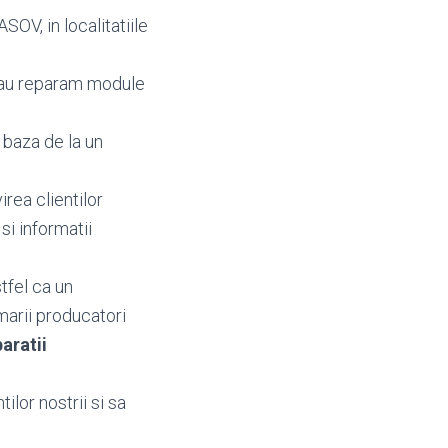
OV, in localitatiile
sau reparam module
 baza de la un
irea clientilor
 si informatii
tfel ca un
marii producatori
aratii
ilor nostrii si sa