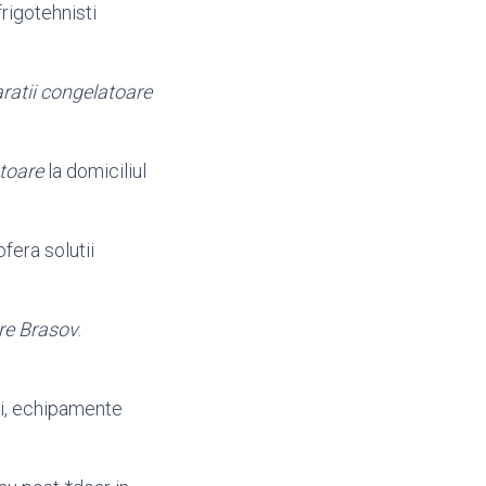
frigotehnisti
ratii congelatoare
toare
la domiciliul
era solutii
re Brasov
.
ri, echipamente