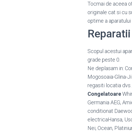
Tocmai de aceea o
originale cat si cu 
optime a aparatului
Reparati
Scopul acestui apar
grade peste 0.
Ne deplasam in: Cor
Mogosoaia-Glina-Ji
regasiti locatia dvs
Congelatoare
Whir
Germania AEG, Amica
conditionat Daewoo,
electricaHansa, Usc
Nei, Ocean, Platin