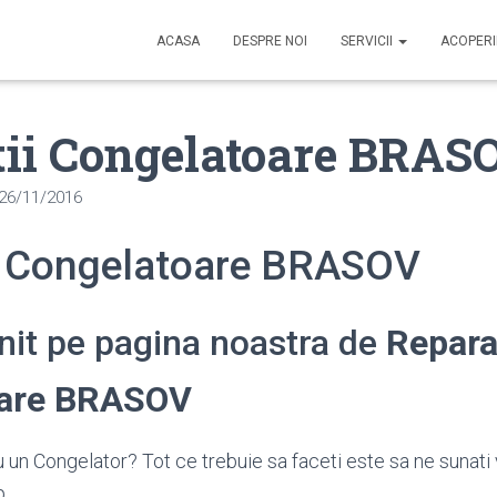
ACASA
DESPRE NOI
SERVICII
ACOPER
tii Congelatoare BRAS
26/11/2016
i Congelatoare BRASOV
enit pe pagina noastra de
Repara
oare BRASOV
 un Congelator? Tot ce trebuie sa faceti este sa ne sunati
p.