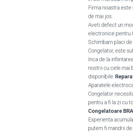
Firma noastra este s
de mai jos.
Aveti defect un mo
electronice pentru
Schimbam placi de b
Congelator, este suf
Inca de la infiintar
nostrii cu cele mai 
disponibile.
Repara
Aparatele electroca
Congelator necesita
pentru a fi la zi cu 
Congelatoare BR
Experienta acumulata
putem fi mandrii de 