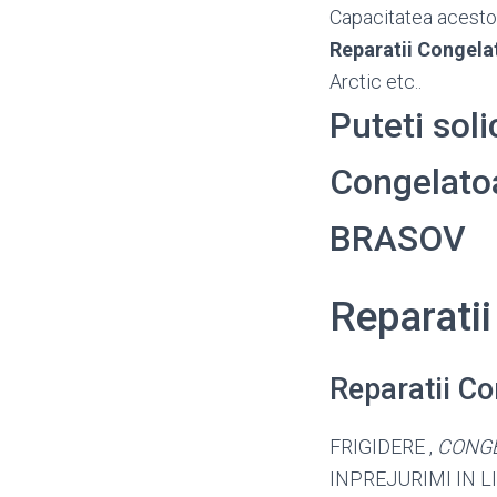
Capacitatea acestora
Reparatii Congela
Arctic etc..
Puteti soli
Congelatoar
BRASOV
Reparati
Reparatii C
FRIGIDERE ,
CONG
INPREJURIMI IN LI