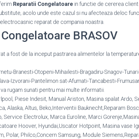
ferim
Reparatii Congelatoare
in functie de cererea clienti
substitute, acolo unde este cazul si nu afecteaza deloc func
 electrocasnic reparat de compania noastra.
i Congelatoare BRASOV
at a fost de la inceput pastrarea alimentelor la temperatu
netu-Branesti-Otopeni-Mihailesti-Bragadiru-Snagov-Tunari-
lava-Izvorani-Pantelimon sat-Afumati-Tancabesti-Frumusan
. va rugam sunati pentru mai multe informatii.
lpool, Piese Indesit, Manual Ariston, Masina spalat Ardo, S
, Alaska, Altus, Beko,Interventii Bauknecht,Reparam Bosc
 Service Electrolux, Marca Euroline, Marci Gorenje,Masina
atoare Hoover, Hyundai,Uscator Hotpoint, Masina vase Igni
ium, Polar, Philco,Concern Samsung, Module Siemens,Repar