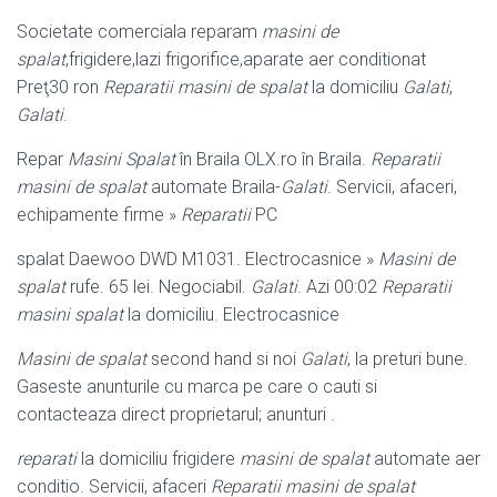
Societate comerciala reparam
masini de
spalat
,frigidere,lazi frigorifice,aparate aer conditionat
Preţ30 ron
Reparatii masini de spalat
la domiciliu
Galati
,
Galati
.
Repar
Masini Spalat
în Braila OLX.ro în Braila.
Reparatii
masini de spalat
automate Braila-
Galati
. Servicii, afaceri,
echipamente firme »
Reparatii
PC
spalat Daewoo DWD M1031. Electrocasnice »
Masini de
spalat
rufe. 65 lei. Negociabil.
Galati
. Azi 00:02
Reparatii
masini spalat
la domiciliu. Electrocasnice
Masini de spalat
second hand si noi
Galati
, la preturi bune.
Gaseste anunturile cu marca pe care o cauti si
contacteaza direct proprietarul; anunturi .
reparati
la domiciliu frigidere
masini de spalat
automate aer
conditio. Servicii, afaceri
Reparatii masini de spalat