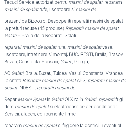
Tecuci Service autorizat pentru
masini de spalat
, reparam
masini de spalat
rufe, uscatoare si
masini de
prezenti pe Bizoo.ro. Descoperiti reparatii masini de spalat
la preturi reduse (
45 produse)
Reparatii masini de spalat
Galati
– Braila de la Reparatii Galati
reparatii masini de spalat
rufe,
masini de spalat
vase,
uscatoare, intretinere si montaj, BUCURESTI, Braila, Brasov,
Buzau, Constanta, Focsani,
Galati
, Giurgiu,
AC
Galati
, Braila, Buzau, Tulcea, Vaslui, Constanta, Vrancea,
Ialomita
Reparatii masini de spalat
AEG,
reparatii masini de
spalat
INDESIT,
reparatii masini de
Repar
Masini Spalat
în
Galati
OLX.ro în
Galati
.
reparati
frigi
dere
masini de spalat
si electrocasnice aer conditionat.
Servicii, afaceri, echipamente firme
reparam
masini de spalat
si frigidere la domiciliu eventual