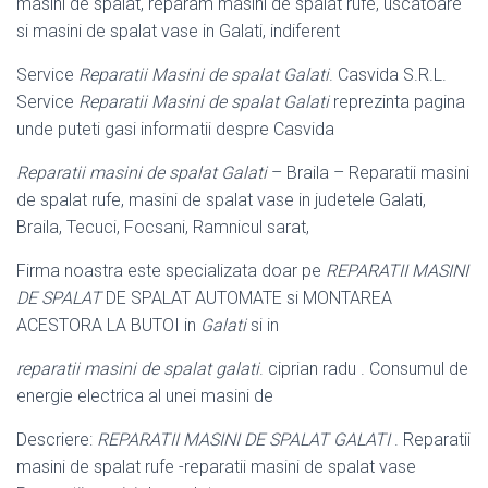
masini de spalat, reparam masini de spalat rufe, uscatoare
si masini de spalat vase in Galati, indiferent
Service
Reparatii Masini de spalat Galati
. Casvida S.R.L.
Service
Reparatii Masini de spalat Galati
reprezinta pagina
unde puteti gasi informatii despre Casvida
Reparatii masini de spalat Galati
– Braila – Reparatii masini
de spalat rufe, masini de spalat vase in judetele Galati,
Braila, Tecuci, Focsani, Ramnicul sarat,
Firma noastra este specializata doar pe
REPARATII MASINI
DE SPALAT
DE SPALAT AUTOMATE si MONTAREA
ACESTORA LA BUTOI in
Galati
si in
reparatii masini de spalat galati
. ciprian radu . Consumul de
energie electrica al unei masini de
Descriere:
REPARATII MASINI DE SPALAT GALATI
. Reparatii
masini de spalat rufe -reparatii masini de spalat vase