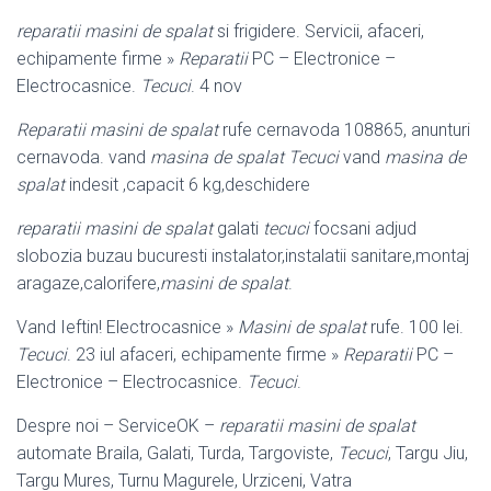
reparatii masini de spalat
si frigidere. Servicii, afaceri,
echipamente firme »
Reparatii
PC – Electronice –
Electrocasnice.
Tecuci
. 4 nov
Reparatii masini de spalat
rufe cernavoda 108865, anunturi
cernavoda. vand
masina de spalat Tecuci
vand
masina de
spalat
indesit ,capacit 6 kg,deschidere
reparatii masini de spalat
galati
tecuci
focsani adjud
slobozia buzau bucuresti instalator,instalatii sanitare,montaj
aragaze,calorifere,
masini de spalat
.
Vand Ieftin! Electrocasnice »
Masini de spalat
rufe. 100 lei.
Tecuci
. 23 iul afaceri, echipamente firme »
Reparatii
PC –
Electronice – Electrocasnice.
Tecuci
.
Despre noi – ServiceOK –
reparatii masini de spalat
automate Braila, Galati, Turda, Targoviste,
Tecuci
, Targu Jiu,
Targu Mures, Turnu Magurele, Urziceni, Vatra