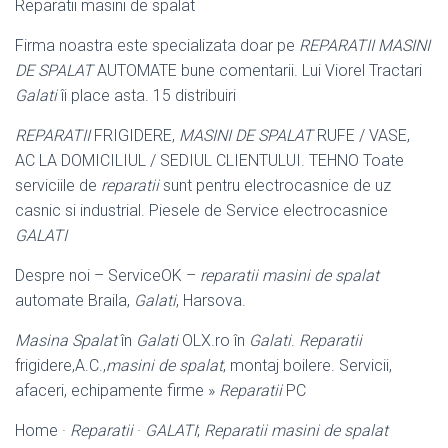
Reparatii masini de spalat
Firma noastra este specializata doar pe
REPARATII MASINI
DE SPALAT
AUTOMATE bune comentarii. Lui Viorel Tractari
Galati
îi place asta. 15 distribuiri
REPARATII
FRIGIDERE,
MASINI DE SPALAT
RUFE / VASE,
AC LA DOMICILIUL / SEDIUL CLIENTULUI. TEHNO Toate
serviciile de
reparatii
sunt pentru electrocasnice de uz
casnic si industrial. Piesele de Service electrocasnice
GALATI
Despre noi – ServiceOK –
reparatii masini de spalat
automate Braila,
Galati
, Harsova.
Masina Spalat
în
Galati
OLX.ro în
Galati
.
Reparatii
frigidere,A.C.,
masini de spalat
, montaj boilere. Servicii,
afaceri, echipamente firme »
Reparatii
PC
Home ·
Reparatii
·
GALATI
;
Reparatii masini de spalat