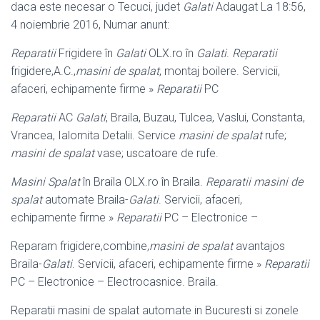
daca este necesar o Tecuci, judet
Galati
Adaugat La 18:56,
4 noiembrie 2016, Numar anunt:
Reparatii
Frigidere în
Galati
OLX.ro în
Galati
.
Reparatii
frigidere,A.C.,
masini de spalat
, montaj boilere. Servicii,
afaceri, echipamente firme »
Reparatii
PC
Reparatii
AC
Galati
, Braila, Buzau, Tulcea, Vaslui, Constanta,
Vrancea, Ialomita Detalii. Service
masini de spalat
rufe;
masini de spalat
vase; uscatoare de rufe.
Masini Spalat
în Braila OLX.ro în Braila.
Reparatii masini de
spalat
automate Braila-
Galati
. Servicii, afaceri,
echipamente firme »
Reparatii
PC – Electronice –
Reparam frigidere,combine,
masini de spalat
avantajos
Braila-
Galati
. Servicii, afaceri, echipamente firme »
Reparatii
PC – Electronice – Electrocasnice. Braila.
Reparatii masini de spalat automate in Bucuresti si zonele