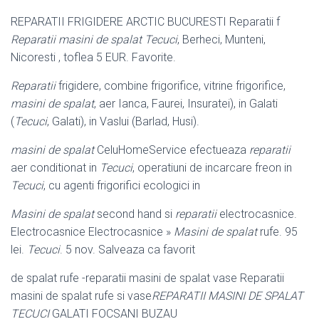
REPARATII FRIGIDERE ARCTIC BUCURESTI Reparatii f
Reparatii masini de spalat Tecuci
, Berheci, Munteni,
Nicoresti , toflea 5 EUR. Favorite.
Reparatii
frigidere, combine frigorifice, vitrine frigorifice,
masini de spalat
, aer Ianca, Faurei, Insuratei), in Galati
(
Tecuci
, Galati), in Vaslui (Barlad, Husi).
masini de spalat
CeluHomeService efectueaza
reparatii
aer conditionat in
Tecuci
, operatiuni de incarcare freon in
Tecuci
, cu agenti frigorifici ecologici in
Masini de spalat
second hand si
reparatii
electrocasnice.
Electrocasnice Electrocasnice »
Masini de spalat
rufe. 95
lei.
Tecuci
. 5 nov. Salveaza ca favorit
de spalat rufe -reparatii masini de spalat vase Reparatii
masini de spalat rufe si vase
REPARATII MASINI DE SPALAT
TECUCI
GALATI FOCSANI BUZAU