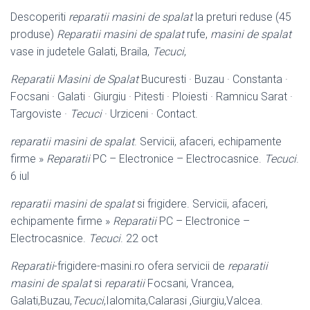
Descoperiti
reparatii masini de spalat
la preturi reduse (45
produse)
Reparatii masini de spalat
rufe,
masini de spalat
vase in judetele Galati, Braila,
Tecuci
,
Reparatii Masini de Spalat
Bucuresti · Buzau · Constanta ·
Focsani · Galati · Giurgiu · Pitesti · Ploiesti · Ramnicu Sarat ·
Targoviste ·
Tecuci
· Urziceni · Contact.
reparatii masini de spalat
. Servicii, afaceri, echipamente
firme »
Reparatii
PC – Electronice – Electrocasnice.
Tecuci
.
6 iul
reparatii masini de spalat
si frigidere. Servicii, afaceri,
echipamente firme »
Reparatii
PC – Electronice –
Electrocasnice.
Tecuci
. 22 oct
Reparatii
-frigidere-masini.ro ofera servicii de
reparatii
masini de spalat
si
reparatii
Focsani, Vrancea,
Galati,Buzau,
Tecuci
,Ialomita,Calarasi ,Giurgiu,
Valcea.