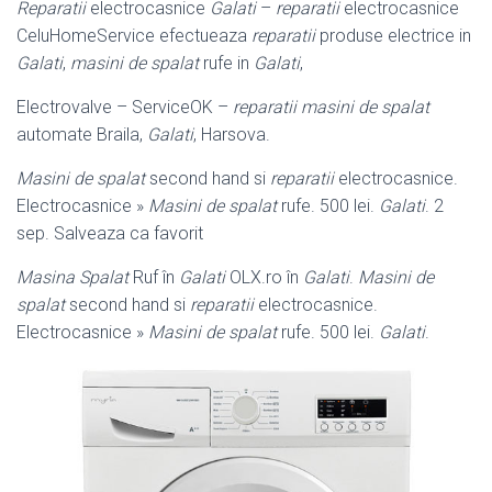
Reparatii
electrocasnice
Galati
–
reparatii
electrocasnice
CeluHomeService efectueaza
reparatii
produse electrice in
Galati
,
masini de spalat
rufe in
Galati
,
Electrovalve – ServiceOK –
reparatii masini de spalat
automate Braila,
Galati
, Harsova.
Masini de spalat
second hand si
reparatii
electrocasnice.
Electrocasnice »
Masini de spalat
rufe. 500 lei.
Galati
. 2
sep. Salveaza ca favorit
Masina Spalat
Ruf în
Galati
OLX.ro în
Galati
.
Masini de
spalat
second hand si
reparatii
electrocasnice.
Electrocasnice »
Masini de spalat
rufe. 500 lei.
Galati
.