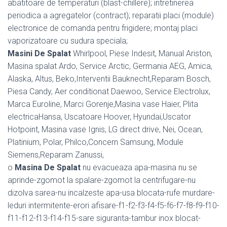
abatitoare de temperaturi (blast-chillere); intretinerea
periodica a agregatelor (contract); reparatii placi (module)
electronice de comanda pentru frigidere; montaj placi
vaporizatoare cu sudura speciala;
Masini De Spalat
Whirlpool, Piese Indesit, Manual Ariston,
Masina spalat Ardo, Service Arctic, Germania AEG, Amica,
Alaska, Altus, Beko,Interventii Bauknecht,Reparam Bosch,
Piesa Candy, Aer conditionat Daewoo, Service Electrolux,
Marca Euroline, Marci Gorenje,Masina vase Haier, Plita
electricaHansa, Uscatoare Hoover, Hyundai,Uscator
Hotpoint, Masina vase Ignis, LG direct drive, Nei, Ocean,
Platinium, Polar, Philco,Concern Samsung, Module
Siemens,Reparam Zanussi,
o
Masina De Spalat
nu evacueaza apa-masina nu se
aprinde-zgomot la spalare-zgomot la centrifugare-nu
dizolva sarea-nu incalzeste apa-usa blocata-rufe murdare-
leduri intermitente-erori afisare-f1-f2-f3-f4-f5-f6-f7-f8-f9-f10-
f11-f12-f13-f14-f15-sare siguranta-tambur inox blocat-