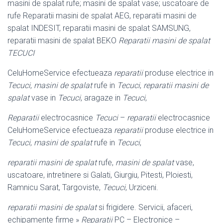
masini de spalat rufe; masini de spalat vase; uscatoare de
rufe Reparatii masini de spalat AEG, reparatii masini de
spalat INDESIT, reparatii masini de spalat SAMSUNG,
reparatii masini de spalat BEKO
Reparatii masini de spalat
TECUCI
CeluHomeService efectueaza
reparatii
produse electrice in
Tecuci
,
masini de spalat
rufe in
Tecuci
,
reparatii masini de
spalat
vase in
Tecuci
, aragaze in
Tecuci
,
Reparatii
electrocasnice
Tecuci
–
reparatii
electrocasnice
CeluHomeService efectueaza
reparatii
produse electrice in
Tecuci
,
masini de spalat
rufe in
Tecuci
,
reparatii masini de spalat
rufe,
masini de spalat
vase,
uscatoare, intretinere si Galati, Giurgiu, Pitesti, Ploiesti,
Ramnicu Sarat, Targoviste,
Tecuci
, Urziceni.
reparatii masini de spalat
si frigidere. Servicii, afaceri,
echipamente firme »
Reparatii
PC – Electronice –