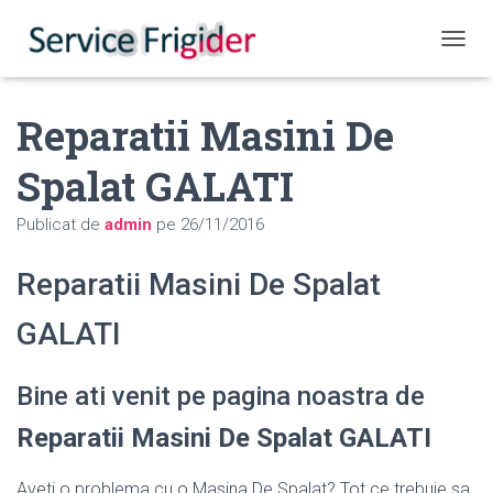
COMUT
Reparatii Masini De
Spalat GALATI
Publicat de
admin
pe
26/11/2016
Reparatii Masini De Spalat
GALATI
Bine ati venit pe pagina noastra de
Reparatii Masini De Spalat GALATI
Aveti o problema cu o Masina De Spalat? Tot ce trebuie sa