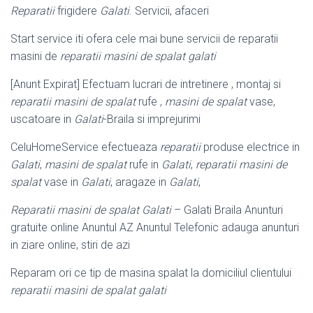
Reparatii
frigidere
Galati
. Servicii, afaceri
Start service iti ofera cele mai bune servicii de reparatii
masini de
reparatii masini de spalat galati
[Anunt Expirat] Efectuam lucrari de intretinere , montaj si
reparatii masini de spalat
rufe ,
masini de spalat
vase,
uscatoare in
Galati
-Braila si imprejurimi
CeluHomeService efectueaza
reparatii
produse electrice in
Galati
,
masini de spalat
rufe in
Galati
,
reparatii masini de
spalat
vase in
Galati
, aragaze in
Galati
,
Reparatii masini de spalat Galati
– Galati Braila Anunturi
gratuite online Anuntul AZ Anuntul Telefonic adauga anunturi
in ziare online, stiri de azi
Reparam ori ce tip de masina spalat la domiciliul clientului
reparatii masini de spalat galati