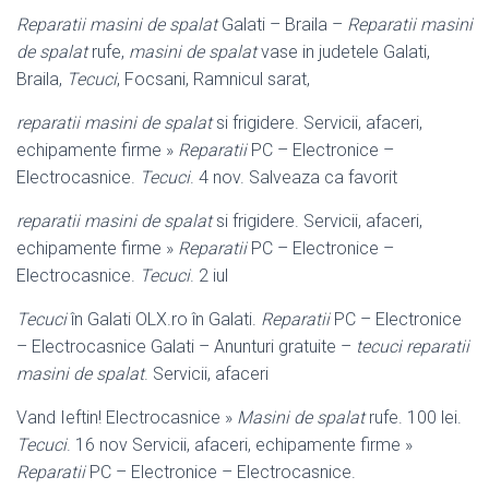
Reparatii masini de spalat
Galati – Braila –
Reparatii masini
de spalat
rufe,
masini de spalat
vase in judetele Galati,
Braila,
Tecuci
, Focsani, Ramnicul sarat,
reparatii masini de spalat
si frigidere. Servicii, afaceri,
echipamente firme »
Reparatii
PC – Electronice –
Electrocasnice.
Tecuci
. 4 nov. Salveaza ca favorit
reparatii masini de spalat
si frigidere. Servicii, afaceri,
echipamente firme »
Reparatii
PC – Electronice –
Electrocasnice.
Tecuci
. 2 iul
Tecuci
în Galati OLX.ro în Galati.
Reparatii
PC – Electronice
– Electrocasnice Galati – Anunturi gratuite –
tecuci
reparatii
masini de spalat
. Servicii, afaceri
Vand Ieftin! Electrocasnice »
Masini de spalat
rufe. 100 lei.
Tecuci
. 16 nov Servicii, afaceri, echipamente firme »
Reparatii
PC – Electronice – Electrocasnice
.