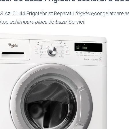
 3
. Azi 01:44 Frigotehnist.Reparatii
frigidere
,congelatoare,
ae
aptop
schimbare placa
de
baza
. Servicii