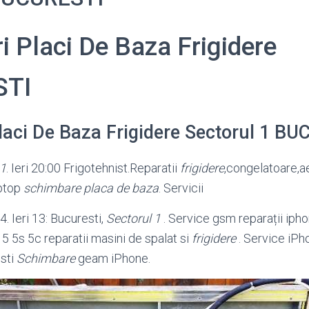
 Placi De Baza Frigidere
STI
laci De Baza Frigidere Sectorul 1 B
 1
. Ieri 20:00 Frigotehnist.Reparatii
frigidere
,congelatoare,
ae
aptop
schimbare placa de baza
. Servicii
4. Ieri 13: Bucuresti,
Sectorul 1
. Service gsm reparații iph
 5 5s 5c reparatii masini de spalat si
frigidere
. Service iPh
sti
Schimbare
geam iPhone.