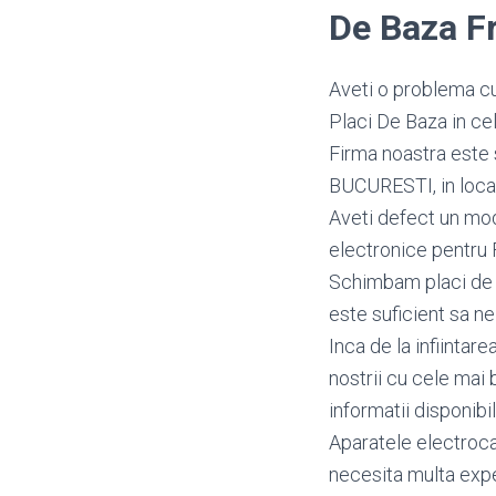
De Baza F
Aveti o problema cu
Placi De Baza in cel
Firma noastra este 
BUCURESTI, in locali
Aveti defect un mo
electronice pentru 
Schimbam placi de b
este suficient sa ne
Inca de la infiintar
nostrii cu cele mai 
informatii disponibi
Aparatele electroca
necesita multa exper