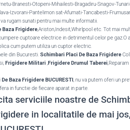
netu-Branesti-Otopeni-Mihailesti-Bragadiru-Snagov-Tunari-
lava-Izvorani-Pantelimon sat-Afumati-Tancabesti-Frumusan
. va rugam sunati pentru mai multe informatii.
e Baza Frigidere
,Ariston,Indesit,Whirlpool etc. Tot mai mul
cumpere cuptoare electrice in detrimentul celor pe gaz.O 
lica cum putem utiliza un cuptor electric.
ele din Bucuresti.
Schimbari Placi De Baza Frigidere
Col
si,
Frigidere Militari
,
Frigidere Drumul Taberei
,Reparam
i De Baza Frigidere BUCURESTI
, nu va putem oferi un pret 
ra in functie de fiecare aparat in parte.
cita serviciile noastre de Schim
gidere in localitatile de mai jos,
 BUCURESTI