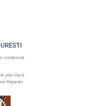
UCURESTI
r conditionat. .
one
placi baza
one Reparatii