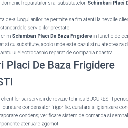
 domeniul reparatiilor si al substitutelor.
Schimbari Placi 
 de-a lungul anilor ne permite sa fim atenti la nevoile client
standardele serviciilor prestate.
ferim
Schimbari Placi De Baza Frigidere
in functie de cer
at si cu substitute, acolo unde este cazul si nu afecteaza 
paratului electrocasnic reparat de compania noastra.
 Placi De Baza Frigidere
STI
 clientilor sai servicii de revizie tehnica BUCURESTI perio
: curatare condensator frigorific; curatare si igienizare c
vaporare condens; verificare sistem de comanda si semnali
omponente atenuare zgomot