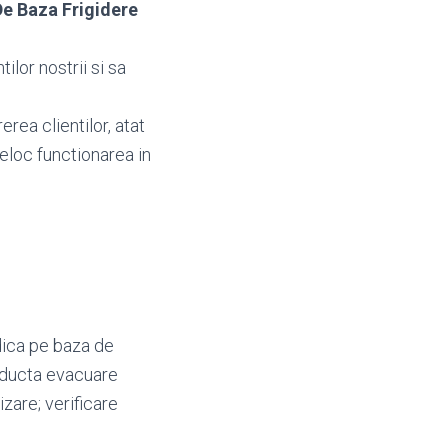
De Baza Frigidere
ilor nostrii si sa
erea clientilor, atat
deloc functionarea in
dica pe baza de
onducta evacuare
zare; verificare