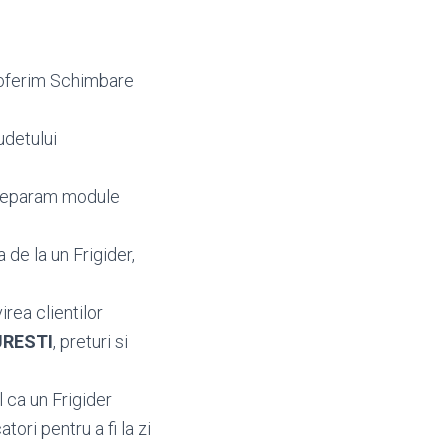
a oferim Schimbare
udetului
 reparam module
de la un Frigider,
irea clientilor
URESTI
, preturi si
 ca un Frigider
ori pentru a fi la zi