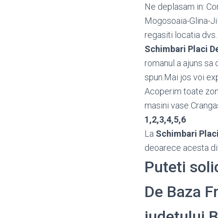
Ne deplasam in: Cor
Mogosoaia-Glina-Ji
regasiti locatia dvs
Schimbari Placi D
romanul a ajuns sa 
spun.Mai jos voi exp
Acoperim toate zon
masini vase Cranga
1,2,3,4,5,6
La
Schimbari Plac
deoarece acesta dife
Puteti soli
De Baza Fri
judetului