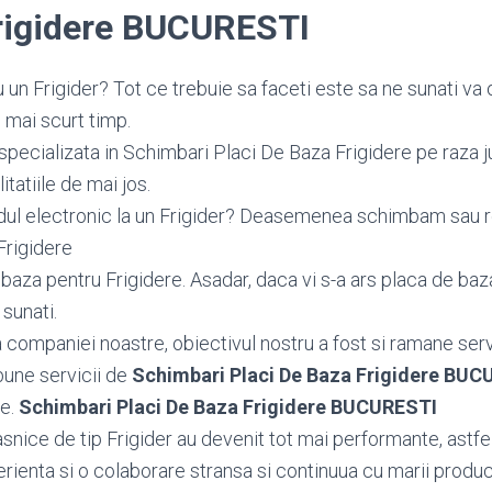
rigidere BUCURESTI
 un Frigider? Tot ce trebuie sa faceti este sa ne sunati v
 mai scurt timp.
specializata in Schimbari Placi De Baza Frigidere pe raza j
tatiile de mai jos.
dul electronic la un Frigider? Deasemenea schimbam sau
Frigidere
aza pentru Frigidere. Asadar, daca vi s-a ars placa de baza 
 sunati.
ea companiei noastre, obiectivul nostru a fost si ramane serv
bune servicii de
Schimbari Placi De Baza Frigidere BUC
le.
Schimbari Placi De Baza Frigidere BUCURESTI
snice de tip Frigider au devenit tot mai performante, astfel
ienta si o colaborare stransa si continuua cu marii producat