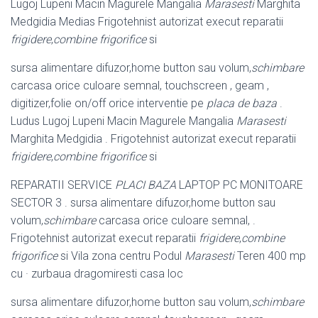
Lugoj Lupeni Macin Magurele Mangalia
Marasesti
Marghita
Medgidia Medias Frigotehnist autorizat execut reparatii
frigidere
,
combine frigorifice
si
sursa alimentare difuzor,home button sau volum,
schimbare
carcasa orice culoare semnal, touchscreen , geam ,
digitizer,folie on/off orice interventie pe
placa de baza
.
Ludus Lugoj Lupeni Macin Magurele Mangalia
Marasesti
Marghita Medgidia . Frigotehnist autorizat execut reparatii
frigidere
,
combine frigorifice
si
REPARATII SERVICE
PLACI BAZA
LAPTOP PC MONITOARE
SECTOR 3 . sursa alimentare difuzor,home button sau
volum,
schimbare
carcasa orice culoare semnal, .
Frigotehnist autorizat execut reparatii
frigidere
,
combine
frigorifice
si Vila zona centru Podul
Marasesti
Teren 400 mp
cu · zurbaua dragomiresti casa loc
sursa alimentare difuzor,home button sau volum,
schimbare