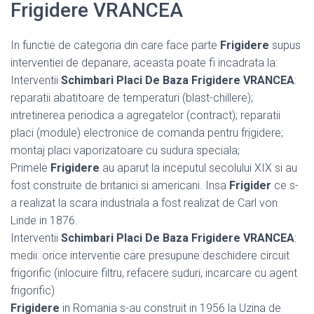
Frigidere VRANCEA
In functie de categoria din care face parte
Frigidere
supus
interventiei de depanare, aceasta poate fi incadrata la:
Interventii
Schimbari Placi De Baza Frigidere VRANCEA
:
reparatii abatitoare de temperaturi (blast-chillere);
intretinerea periodica a agregatelor (contract); reparatii
placi (module) electronice de comanda pentru frigidere;
montaj placi vaporizatoare cu sudura speciala;
Primele
Frigidere
au aparut la inceputul secolului XIX si au
fost construite de britanici si americani. Insa
Frigider
ce s-
a realizat la scara industriala a fost realizat de Carl von
Linde in 1876.
Interventii
Schimbari Placi De Baza Frigidere VRANCEA
:
medii: orice interventie care presupune deschidere circuit
frigorific (inlocuire filtru, refacere suduri, incarcare cu agent
frigorific)
Frigidere
in Romania s-au construit in 1956 la Uzina de