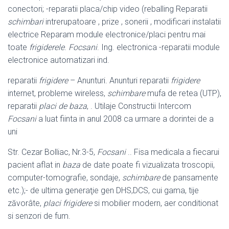
conectori; -reparatii placa/
chip video (reballing Reparatii
schimbari
intrerupatoare , prize , sonerii , modificari instalatii
electrice Reparam module electronice/placi pentru mai
toate
frigiderele
.
Focsani
. Ing. electronica -reparatii module
electronice automatizari ind.
reparatii
frigidere
– Anunturi. Anunturi reparatii
frigidere
internet, probleme wireless,
schimbare
mufa de retea (UTP),
reparatii
placi de baza
, . Utilaje Constructii Intercom
Focsani
a luat fiinta in anul 2008 ca urmare a dorintei de a
uni
Str. Cezar Bolliac, Nr.3-5,
Focsani
.. Fisa medicala a fiecarui
pacient aflat in
baza
de date poate fi vizualizata troscopii,
computer-tomografie, sondaje,
schimbare
de pansamente
etc.);- de ultima generaţie gen DHS,DCS, cui gama, tije
zăvorâte,
placi
frigidere
si mobilier modern, aer conditionat
si senzori de fum.