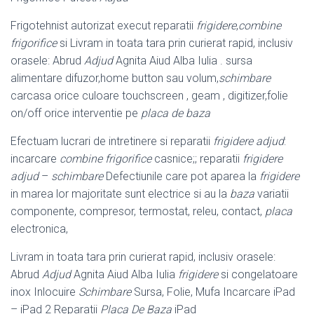
Frigotehnist autorizat execut reparatii
frigidere
,
combine
frigorifice
si Livram in toata tara prin curierat rapid, inclusiv
orasele: Abrud
Adjud
Agnita Aiud Alba Iulia . sursa
alimentare difuzor,home button sau volum,
schimbare
carcasa orice culoare touchscreen , geam , digitizer,folie
on/off orice interventie pe
placa de baza
Efectuam lucrari de intretinere si reparatii
frigidere adjud
:
incarcare
combine frigorifice
casnice;; reparatii
frigidere
adjud
–
schimbare
Defectiunile care pot aparea la
frigidere
in marea lor majoritate sunt electrice si au la
baza
variatii
componente, compresor, termostat, releu, contact,
placa
electronica,
Livram in toata tara prin curierat rapid, inclusiv orasele:
Abrud
Adjud
Agnita Aiud Alba Iulia
frigidere
si congelatoare
inox Inlocuire
Schimbare
Sursa, Folie, Mufa Incarcare iPad
– iPad 2 Reparatii
Placa De Baza
iPad