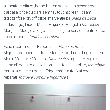
alimentare difuzor,home button sau volum,
schimbare
carcasa orice culoare semnal, touchscreen , geam ,
digitizer,folie on/off orice interventie pe
placa de baza
Ludus Lugoj Lupeni Macin Magurele Mangalia
Marasesti
Marghita Medgidia Frigotehnist asigura service pentru orice
tip de reparatii
frigidere
,
combine
Folie incarcare – – Reparatii pe
Placa de Baza
–
Majoritatea operatiunilor se fac pe loc. Ludus Lugoj Lupeni
Macin Magurele Mangalia
Marasesti
Marghita Medgidia
sursa alimentare difuzor,home button sau volum,
schimbare
carcasa orice culoare .. Frigotehnist autorizat execut
reparatii
frigidere
,
combine frigorifice
si