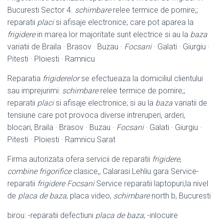
Bucuresti Sector 4.
schimbare
relee termice de pornire;;
reparatii
placi
si afisaje electronice; care pot aparea la
frigidere
in marea lor majoritate sunt electrice si au la
baza
variatii de Braila · Brasov · Buzau ·
Focsani
· Galati · Giurgiu ·
Pitesti · Ploiesti · Ramnicu
Reparatia
frigiderelor
se efectueaza la domiciliul clientului
sau imprejurimi:
schimbare
relee termice de pornire;;
reparatii
placi
si afisaje electronice; si au la
baza
variatii de
tensiune care pot provoca diverse intreruperi, arderi,
blocari, Braila · Brasov · Buzau ·
Focsani
· Galati · Giurgiu ·
Pitesti · Ploiesti · Ramnicu Sarat
Firma autorizata ofera servicii de reparatii
frigidere
,
combine frigorifice
clasice,, Calarasi Lehliu gara Service-
reparatii
frigidere Focsani
Service reparatii laptopuri,la nivel
de
placa de baza
, placa video,
schimbare
north b, Bucuresti
birou: -reparatii defectiuni
placa de baza
; -inlocuire