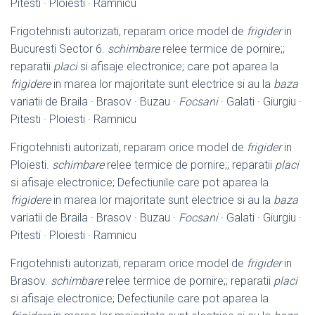
Pitesti · Ploiesti · Ramnicu
Frigotehnisti autorizati, reparam orice model de
frigider
in
Bucuresti Sector 6.
schimbare
relee termice de pornire;;
reparatii
placi
si afisaje electronice; care pot aparea la
frigidere
in marea lor majoritate sunt electrice si au la
baza
variatii de Braila · Brasov · Buzau ·
Focsani
· Galati · Giurgiu ·
Pitesti · Ploiesti · Ramnicu
Frigotehnisti autorizati, reparam orice model de
frigider
in
Ploiesti.
schimbare
relee termice de pornire;; reparatii
placi
si afisaje electronice; Defectiunile care pot aparea la
frigidere
in marea lor majoritate sunt electrice si au la
baza
variatii de Braila · Brasov · Buzau ·
Focsani
· Galati · Giurgiu ·
Pitesti · Ploiesti · Ramnicu
Frigotehnisti autorizati, reparam orice model de
frigider
in
Brasov.
schimbare
relee termice de pornire;; reparatii
placi
si afisaje electronice; Defectiunile care pot aparea la