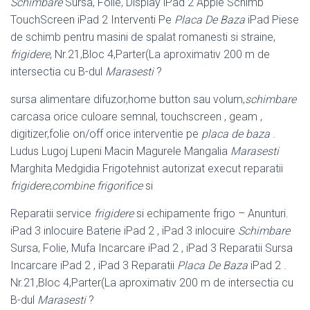
Schimbare
Sursa, Folie, Display iPad 2 Apple Schimb
TouchScreen iPad 2 Interventi Pe
Placa De Baza
iPad Piese
de schimb pentru masini de spalat romanesti si straine,
frigidere
, Nr.21,Bloc 4,Parter(La aproximativ 200 m de
intersectia cu B-dul
Marasesti
?
sursa alimentare difuzor,home button sau volum,
schimbare
carcasa orice culoare semnal, touchscreen , geam ,
digitizer,folie on/off orice interventie pe
placa de baza
.
Ludus Lugoj Lupeni Macin Magurele Mangalia
Marasesti
Marghita Medgidia Frigotehnist autorizat execut reparatii
frigidere
,
combine frigorifice
si
Reparatii service
frigidere
si echipamente frigo – Anunturi.
iPad 3 inlocuire Baterie iPad 2 , iPad 3 inlocuire
Schimbare
Sursa, Folie, Mufa Incarcare iPad 2 , iPad 3 Reparatii Sursa
Incarcare iPad 2 , iPad 3 Reparatii
Placa De Baza
iPad 2 .
Nr.21,Bloc 4,Parter(La aproximativ 200 m de intersectia cu
B-dul
Marasesti
?