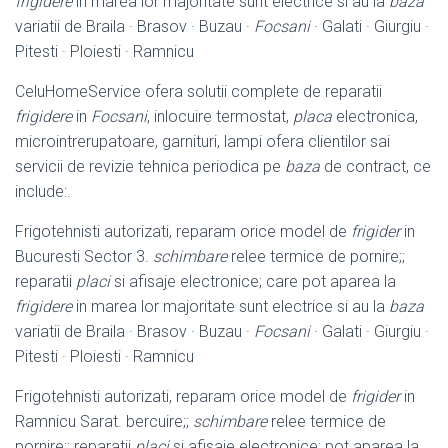
frigidere
in marea lor majoritate sunt electrice si au la
baza
variatii de Braila · Brasov · Buzau ·
Focsani
· Galati · Giurgiu ·
Pitesti · Ploiesti · Ramnicu
CeluHomeService ofera solutii complete de reparatii
frigidere
in
Focsani
, inlocuire termostat,
placa
electronica,
microintrerupatoare, garnituri, lampi ofera clientilor sai
servicii de revizie tehnica periodica pe
baza
de contract, ce
include:.
Frigotehnisti autorizati, reparam orice model de
frigider
in
Bucuresti Sector 3.
schimbare
relee termice de pornire;;
reparatii
placi
si afisaje electronice; care pot aparea la
frigidere
in marea lor majoritate sunt electrice si au la
baza
variatii de Braila · Brasov · Buzau ·
Focsani
· Galati · Giurgiu ·
Pitesti · Ploiesti · Ramnicu
Frigotehnisti autorizati, reparam orice model de
frigider
in
Ramnicu Sarat. bercuire;;
schimbare
relee termice de
pornire;; reparatii
placi
si afisaje electronice; pot aparea la