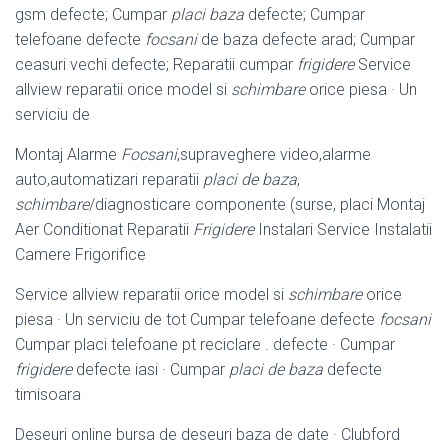
gsm defecte; Cumpar
placi baza
defecte; Cumpar
telefoane defecte
focsani
de baza defecte arad; Cumpar
ceasuri vechi defecte; Reparatii cumpar
frigidere
Service
allview reparatii orice model si
schimbare
orice piesa · Un
serviciu de
Montaj Alarme
Focsani
,supraveghere video,alarme
auto,automatizari reparatii
placi de baza
,
schimbare
/diagnosticare componente (surse, placi Montaj
Aer Conditionat Reparatii
Frigidere
Instalari Service Instalatii
Camere Frigorifice
Service allview reparatii orice model si
schimbare
orice
piesa · Un serviciu de tot Cumpar telefoane defecte
focsani
Cumpar placi telefoane pt reciclare . defecte · Cumpar
frigidere
defecte iasi · Cumpar
placi de baza
defecte
timisoara
Deseuri online bursa de deseuri baza de date · Clubford