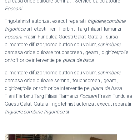
carcasa orice culoare semnal, . Service calculatoare
Focsani
.
Frigotehnist autorizat execut reparatii
frigidere
,
combine
frigorifice
si Fetesti Fieni Fierbinti-Targ Filiasi Flamanzi
Focsani
Frasin Fundulea Gaesti Galati Gataia . sursa
alimentare difuzor,home button sau volum,
schimbare
carcasa orice culoare touchscreen , geam , digitizer,folie
on/off orice interventie pe
placa de baza
alimentare difuzor,home button sau volum,
schimbare
carcasa orice culoare semnal, touchscreen , geam ,
digitizer,folie on/off orice interventie pe
placa de baza
.
Fieni Fierbinti-Targ Filiasi Flamanzi
Focsani
Frasin Fundulea
Gaesti Galati Gataia Frigotehnist autorizat execut reparatii
frigidere
,
combine frigorifice
si