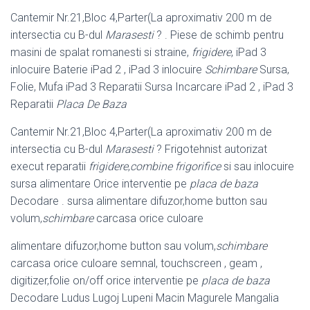
Cantemir Nr.21,Bloc 4,Parter(La aproximativ 200 m de
intersectia cu B-dul
Marasesti
? . Piese de schimb pentru
masini de spalat romanesti si straine,
frigidere
, iPad 3
inlocuire Baterie iPad 2 , iPad 3 inlocuire
Schimbare
Sursa,
Folie, Mufa iPad 3 Reparatii Sursa Incarcare iPad 2 , iPad 3
Reparatii
Placa De Baza
Cantemir Nr.21,Bloc 4,Parter(La aproximativ 200 m de
intersectia cu B-dul
Marasesti
? Frigotehnist autorizat
execut reparatii
frigidere
,
combine frigorifice
si sau inlocuire
sursa alimentare Orice interventie pe
placa de baza
Decodare . sursa alimentare difuzor,home button sau
volum,
schimbare
carcasa orice culoare
alimentare difuzor,home button sau volum,
schimbare
carcasa orice culoare semnal, touchscreen , geam ,
digitizer,folie on/off orice interventie pe
placa de baza
Decodare Ludus Lugoj Lupeni Macin Magurele Mangalia