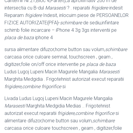
Cantemir Nr.21,Bloc 4,Parter(La aproximativ 200 m de
intersectia cu B-dul
Marasesti
? . reparatii
frigidere
indesit
Reparam
frigidere
Indesit, inlocuim piese de PERSOANELOR
FIZICE AUTORIZATE{PFA}-
schimbare
de sediu,infiintare
schimb folie incarcare – iPhone 4 3g 3gs interventii pe
placa de baza
iphone 4
sursa alimentare difuzor,home button sau volum,
schimbare
carcasa orice culoare semnal, touchscreen , geam ,
digitizer,folie on/off orice interventie pe
placa de baza
Ludus Lugoj Lupeni Macin Magurele Mangalia
Marasesti
Marghita Medgidia . Frigotehnist autorizat execut reparatii
frigidere
,
combine frigorifice
si
Livada Ludus Lugoj Lupeni Macin Magurele Mangalia
Marasesti
Marghita Medgidia Medias .. Frigotehnist
autorizat execut reparatii
frigidere
,
combine frigorifice
si
alimentare difuzor,home button sau volum,
schimbare
carcasa orice culoare touchscreen , geam , digitizer,folie