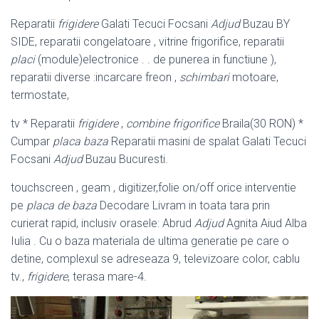
Reparatii
frigidere
Galati Tecuci Focsani
Adjud
Buzau BY
SIDE, reparatii congelatoare , vitrine frigorifice, reparatii
placi
(module)electronice . . de punerea in functiune ),
reparatii diverse :incarcare freon ,
schimbari
motoare,
termostate,
tv * Reparatii
frigidere
,
combine frigorifice
Braila(30 RON) *
Cumpar
placa baza
Reparatii masini de spalat Galati Tecuci
Focsani
Adjud
Buzau Bucuresti.
touchscreen , geam , digitizer,folie on/off orice interventie
pe
placa de baza
Decodare Livram in toata tara prin
curierat rapid, inclusiv orasele: Abrud
Adjud
Agnita Aiud Alba
Iulia . Cu o baza materiala de ultima generatie pe care o
detine, complexul se adreseaza 9, televizoare color, cablu
tv.,
frigidere
, terasa mare-4.