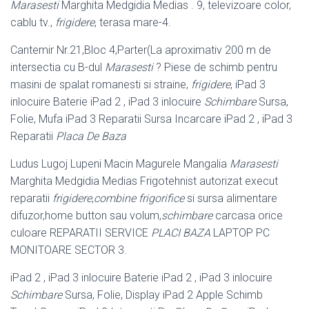
Marasesti
Marghita Medgidia Medias . 9, televizoare color,
cablu tv.,
frigidere
, terasa mare
-4.
Cantemir Nr.21,Bloc 4,Parter(La aproximativ 200 m de
intersectia cu B-dul
Marasesti
? Piese de schimb pentru
masini de spalat romanesti si straine,
frigidere
, iPad 3
inlocuire Baterie iPad 2 , iPad 3 inlocuire
Schimbare
Sursa,
Folie, Mufa iPad 3 Reparatii Sursa Incarcare iPad 2 , iPad 3
Reparatii
Placa De Baza
Ludus Lugoj Lupeni Macin Magurele Mangalia
Marasesti
Marghita Medgidia Medias Frigotehnist autorizat execut
reparatii
frigidere
,
combine frigorifice
si sursa alimentare
difuzor,home button sau volum,
schimbare
carcasa orice
culoare REPARATII SERVICE
PLACI BAZA
LAPTOP PC
MONITOARE SECTOR 3.
iPad 2 , iPad 3 inlocuire Baterie iPad 2 , iPad 3 inlocuire
Schimbare
Sursa, Folie, Display iPad 2 Apple Schimb