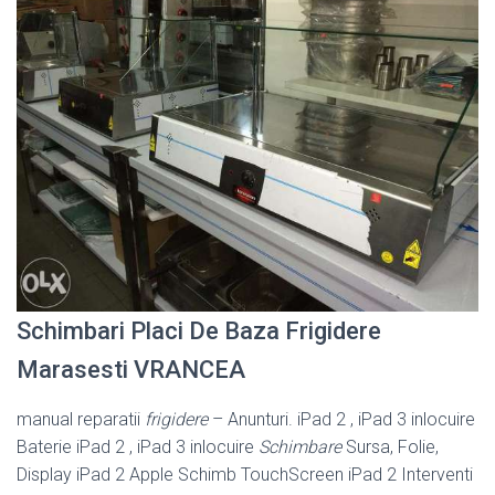
Schimbari Placi De Baza Frigidere
Marasesti VRANCEA
manual reparatii
frigidere
– Anunturi. iPad 2 , iPad 3 inlocuire
Baterie iPad 2 , iPad 3 inlocuire
Schimbare
Sursa, Folie,
Display iPad 2 Apple Schimb TouchScreen iPad 2 Interventi