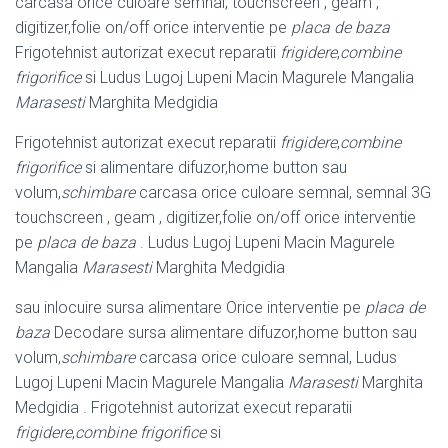
carcasa orice culoare semnal, touchscreen , geam ,
digitizer,folie on/off orice interventie pe
placa de baza
Frigotehnist autorizat execut reparatii
frigidere
,
combine
frigorifice
si Ludus Lugoj Lupeni Macin Magurele Mangalia
Marasesti
Marghita Medgidia
Frigotehnist autorizat execut reparatii
frigidere
,
combine
frigorifice
si alimentare difuzor,home button sau
volum,
schimbare
carcasa orice culoare semnal, semnal 3G
touchscreen , geam , digitizer,folie on/off orice interventie
pe
placa de baza
. Ludus Lugoj Lupeni Macin Magurele
Mangalia
Marasesti
Marghita Medgidia
sau inlocuire sursa alimentare Orice interventie pe
placa de
baza
Decodare sursa alimentare difuzor,home button sau
volum,
schimbare
carcasa orice culoare semnal, Ludus
Lugoj Lupeni Macin Magurele Mangalia
Marasesti
Marghita
Medgidia . Frigotehnist autorizat execut reparatii
frigidere
,
combine frigorifice
si