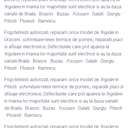
frigidere
in marea lor majoritate sunt electrice si au la
baza
variatii de Braila · Brasov · Buzau ·
Focsani
· Galati · Giurgiu ·
Pitesti · Ploiesti · Ramnicu
Frigotehnisti autorizati, reparam orice model de
frigider
in
Urziceni.
schimbare
relee termice de pornire;; reparatii
placi
si afisaje electronice; Defectiunile care pot aparea la
frigidere
in marea lor majoritate sunt electrice si au la
baza
variatii Braila · Brasov · Buzau ·
Focsani
· Galati · Giurgiu ·
Pitesti · Ploiesti · Ramnicu
Frigotehnisti autorizati, reparam orice model de
frigider
in
Pitesti.
schimbare
relee termice de pornire;; reparatii
placi
si
afisaje electronice; Defectiunile care pot aparea la
frigidere
in marea lor majoritate sunt electrice si au la
baza
variatii
de Braila · Brasov · Buzau ·
Focsani
· Galati · Giurgiu · Pitesti
· Ploiesti · Ramnicu
Frigotehnisti autorizati, reparam orice model de
frigider
in