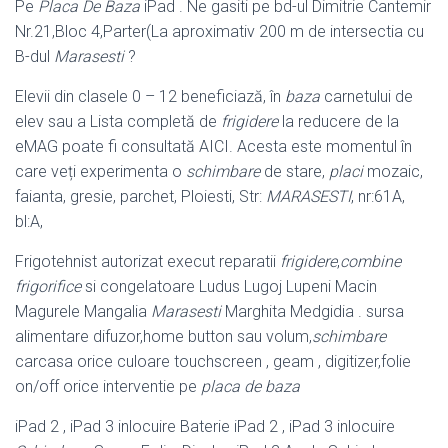
Pe
Placa De Baza
iPad . Ne gasiti pe bd-ul Dimitrie Cantemir
Nr.21,Bloc 4,Parter(La aproximativ 200 m de intersectia cu
B-
dul
Marasesti
?
Elevii din clasele 0 – 12 beneficiază, în
baza
carnetului de
elev sau a Lista completă de
frigidere
la reducere de la
eMAG poate fi consultată AICI. Acesta este momentul în
care veți experimenta o
schimbare
de stare,
placi
mozaic,
faianta, gresie, parchet, Ploiesti, Str:
MARASESTI
, nr:61A,
bl:A,
Frigotehnist autorizat execut reparatii
frigidere
,
combine
frigorifice
si congelatoare Ludus Lugoj Lupeni Macin
Magurele Mangalia
Marasesti
Marghita Medgidia . sursa
alimentare difuzor,home button sau volum,
schimbare
carcasa orice culoare touchscreen , geam , digitizer,folie
on/off orice interventie pe
placa de baza
iPad 2 , iPad 3 inlocuire Baterie iPad 2 , iPad 3 inlocuire