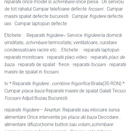
reparatii orice model si
schimbare
orice piesa · Un serviciu
de tot rahatul Cumpar telefoane defecte
focsani
. Cumpar
masini spalat defecte bucuresti · Cumpar
frigidere
defecte
iasi · Cumpar laptopuri defecte
Etichete : · Reparatii
frigidere
~ Service
frigidere
la domicili
umiditate,
schimbare
termostate, ventilatoare, curatare
condensatoare racire etc. . Etichete : · reparatii laptopuri ·
reparatii monitoare · reparatii placi video · reparatii
placi de
baza
· reparatii de spalat · freon · reparatii
focsani
· reparatii
masini de spalat in
focsani
.
tv * Reparatii
frigidere
,
combine frigorifice
Braila(30 RON) *
Cumpar
placa baza
Reparatii masini de spalat Galati Tecuci
Focsani
Adjud Buzau Bucuresti.
reparatii
frigidere
– Anunturi. Reparatii sau inlocuire sursa
alimentare Orice interventie pe
placa de baza
Decodare .
alimentare difuzor,home button sau volum,
schimbare