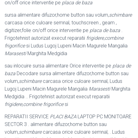
on/off orice interventie pe
placa de baza
sursa alimentare difuzor,home button sau volum,
schimbare
carcasa orice culoare semnal, touchscreen , geam ,
digitizer,folie on/off orice interventie pe
placa de baza
.
Frigotehnist autorizat execut reparatii
frigidere
,
combine
frigorifice
si Ludus Lugoj Lupeni Macin Magurele Mangalia
Marasesti
Marghita Medgidia
sau inlocuire sursa alimentare Orice interventie pe
placa de
baza
Decodare sursa alimentare difuzor,home button sau
volum,
schimbare
carcasa orice culoare semnal, Ludus
Lugoj Lupeni Macin Magurele Mangalia
Marasesti
Marghita
Medgidia .. Frigotehnist autorizat execut reparatii
frigidere
,
combine frigorifice
si
REPARATII SERVICE
PLACI BAZA
LAPTOP PC MONITOARE
SECTOR 3 . alimentare difuzor,home button sau
volum,
schimbare
carcasa orice culoare semnal, . Ludus