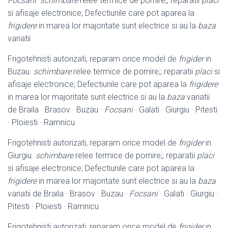
Focsani
.
schimbare
relee termice de pornire;; reparatii
placi
si afisaje electronice; Defectiunile care pot aparea la
frigidere
in marea lor majoritate sunt electrice si au la
baza
variatii
Frigotehnisti autorizati, reparam orice model de
frigider
in
Buzau.
schimbare
relee termice de pornire;; reparatii
placi
si
afisaje electronice; Defectiunile care pot aparea la
frigidere
in marea lor majoritate sunt electrice si au la
baza
variatii
de Braila · Brasov · Buzau ·
Focsani
· Galati · Giurgiu · Pitesti
· Ploiesti · Ramnicu
Frigotehnisti autorizati, reparam orice model de
frigider
in
Giurgiu.
schimbare
relee termice de pornire;; reparatii
placi
si afisaje electronice; Defectiunile care pot aparea la
frigidere
in marea lor majoritate sunt electrice si au la
baza
variatii de Braila · Brasov · Buzau ·
Focsani
· Galati · Giurgiu ·
Pitesti · Ploiesti · Ramnicu
Frigotehnisti autorizati, reparam orice model de
frigider
in