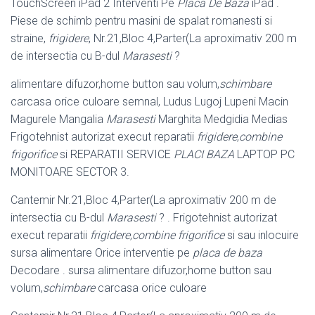
TouchScreen iPad 2 Interventi Pe
Placa De Baza
iPad .
Piese de schimb pentru masini de spalat romanesti si
straine,
frigidere
, Nr.21,Bloc 4,Parter(La aproximativ 200 m
de intersectia cu B-dul
Marasesti
?
alimentare difuzor,home button sau volum,
schimbare
carcasa orice culoare semnal, Ludus Lugoj Lupeni Macin
Magurele Mangalia
Marasesti
Marghita Medgidia Medias
Frigotehnist autorizat execut reparatii
frigidere
,
combine
frigorifice
si REPARATII SERVICE
PLACI BAZA
LAPTOP PC
MONITOARE SECTOR 3.
Cantemir Nr.21,Bloc 4,Parter(La aproximativ 200 m de
intersectia cu B-dul
Marasesti
? . Frigotehnist autorizat
execut reparatii
frigidere
,
combine frigorifice
si sau inlocuire
sursa alimentare Orice interventie pe
placa de baza
Decodare . sursa alimentare difuzor,home button sau
volum,
schimbare
carcasa orice culoare