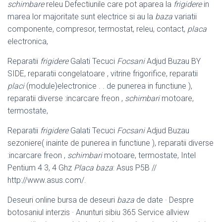
schimbare
releu Defectiunile care pot aparea la
frigidere
in
marea lor majoritate sunt electrice si au la
baza
variatii
componente, compresor, termostat, releu, contact,
placa
electronica,
Reparatii
frigidere
Galati Tecuci
Focsani
Adjud Buzau BY
SIDE, reparatii congelatoare , vitrine frigorifice, reparatii
placi
(module)electronice . . de punerea in functiune ),
reparatii diverse :incarcare freon ,
schimbari
motoare,
termostate,
Reparatii
frigidere
Galati Tecuci
Focsani
Adjud Buzau
sezoniere( inainte de punerea in functiune ), reparatii diverse
:incarcare freon ,
schimbari
motoare, termostate, Intel
Pentium 4 3, 4 Ghz
Placa baza
: Asus P5B //
http://www.asus.
com/.
Deseuri online bursa de deseuri
baza
de date · Despre
botosaniul interzis · Anunturi sibiu 365 Service allview