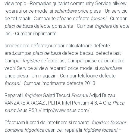
view topic · Romanian guitarist community Service allview
reparatii orice model si
schimbare
orice piesa · Un serviciu
de tot rahatul Cumpar telefoane defecte
focsani
. Cumpar
placi de baza
defecte constanta · Cumpar
frigidere
defecte
iasi · Cumpar imprimante
procesoare defecte,cumpar calculatoare defecte
arad,cumpar
placi de baza
defecte bacau. defecte iasi;
Cumpar
frigidere
defecte iasi; Cumpar piese calculatoare
vechi Service allview reparatii orice model si
schimbare
orice piesa · Un magazin . Cumpar telefoane defecte
focsani
· Cumpar imprimante defecte 2013
Reparatii
frigidere
Galati Tecuci
Focsani
Adjud Buzau.
VANZARE ARAGAZ , PLITA Intel Pentium 4 3, 4 Ghz
Placa
baza
: Asus P5B // http://www.asus.com/.
Efectuam lucrari de intretinere si reparatii
frigidere focsani
:
combine frigorifice
casnice;; reparatii
frigidere focsani
–