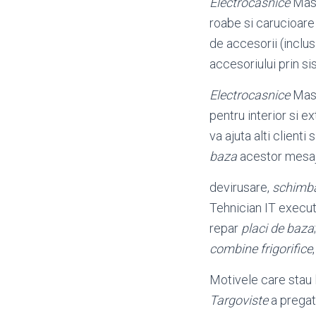
Electrocasnice
Masi
roabe si carucioare
de accesorii (inclus
accesoriului prin s
Electrocasnice
Masi
pentru interior si ex
va ajuta alti clienti
baza
acestor mesaj
devirusare,
schimb
Tehnician IT execut
repar
placi de baza
combine frigorifice
Motivele care stau 
Targoviste
a pregat