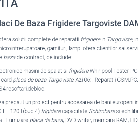
ITA
laci De Baza Frigidere Targoviste D
era solutii complete de reparatii
frigidere
in
Targoviste
, 
crointrerupatoare, garnituri, lampi ofera clientilor sai servi
pe
baza
de contract, ce include:.
ectronice masini de spalat si
frigidere
Whirlpool Tester PC 
j card
placa de baza
Targoviste
. Azi 06: . Reparatii GSM,PC
,resoftari,debloc.
e
a pregatit un proiect pentru accesarea de bani europeni in
 l – 120 l (buc 4)
frigidere
capacitate
Schimbare
si echilib
 .. Furnizare
placa de baza
, DVD writer, memoire RAM, HD