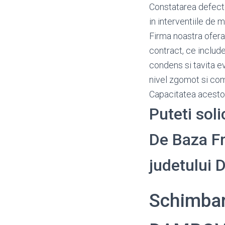
Constatarea defectel
in interventiile de m
Firma noastra ofera
contract, ce include
condens si tavita e
nivel zgomot si c
Capacitatea acestora
Puteti soli
De Baza Fri
judetului
Schimbari