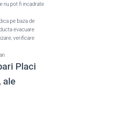
e nu pot fi incadrate
odica pe baza de
onducta evacuare
zare; verificare
an.
bari Placi
 ale