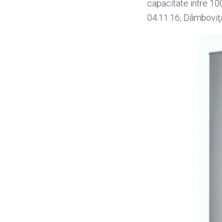
capacitate intre 100
04.11.16, Dâmboviţ