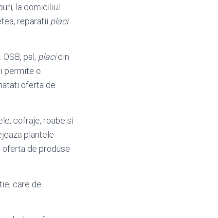
ri, la domiciliul
etea, reparatii
placi
. OSB, pal,
placi
din
i permite o
natati oferta de
le, cofraje, roabe si
jeaza plantele
i oferta de produse
ie, care de