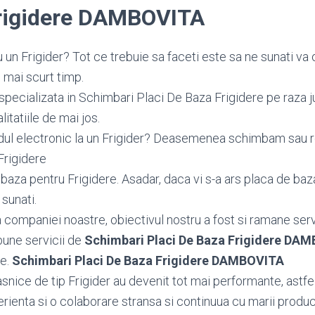
rigidere DAMBOVITA
 un Frigider? Tot ce trebuie sa faceti este sa ne sunati v
 mai scurt timp.
specializata in Schimbari Placi De Baza Frigidere pe raza j
tatiile de mai jos.
dul electronic la un Frigider? Deasemenea schimbam sau
Frigidere
aza pentru Frigidere. Asadar, daca vi s-a ars placa de baza 
 sunati.
ea companiei noastre, obiectivul nostru a fost si ramane serv
bune servicii de
Schimbari Placi De Baza Frigidere DA
le.
Schimbari Placi De Baza Frigidere DAMBOVITA
snice de tip Frigider au devenit tot mai performante, astfel
ienta si o colaborare stransa si continuua cu marii producat