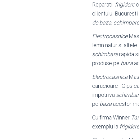
Reparatii
frigidere
c
clientului Bucurest
de baza
,
schimbar
Electrocasnice
Masi
lemn natur si altele
schimbare
rapida si
produse pe
baza
ac
Electrocasnice
Masi
carucioare · Gips c
impotriva
schimbari
pe
baza
acestor me
Cu firma Winner
Tar
exemplu la
frigider