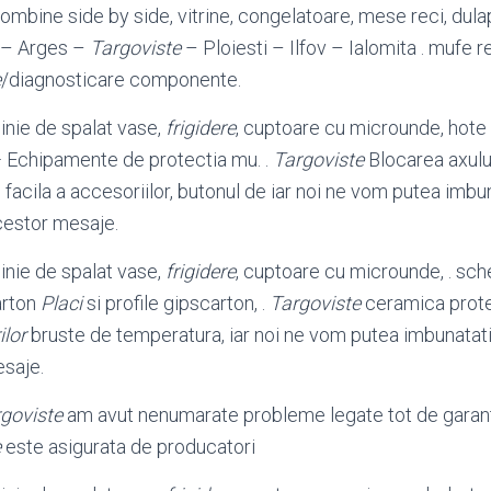
ombine side by side, vitrine, congelatoare, mese reci, dulapu
i – Arges –
Targoviste
– Ploiesti – Ilfov – Ialomita . mufe r
e
/diagnosticare componente.
nie de spalat vase,
frigidere
, cuptoare cu microunde, hote 
 · Echipamente de protectia mu. .
Targoviste
Blocarea axulu
 facila a accesoriilor, butonul de iar noi ne vom putea imbu
estor mesaje.
nie de spalat vase,
frigidere
, cuptoare cu microunde, . sche
arton
Placi
si profile gipscarton, .
Targoviste
ceramica prote
lor
bruste de temperatura, iar noi ne vom putea imbunatat
saje.
goviste
am avut nenumarate probleme legate tot de garant
e
este asigurata de producatori