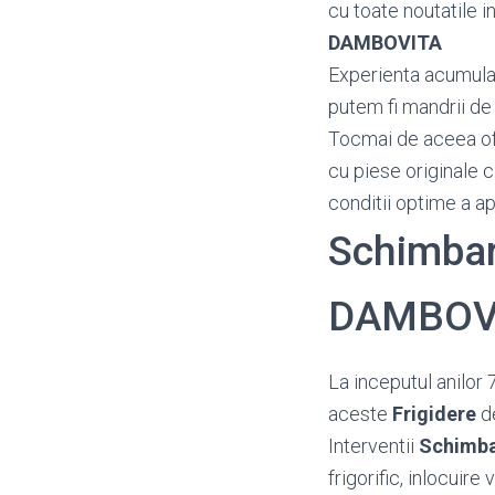
cu toate noutatile in
DAMBOVITA
Experienta acumulata
putem fi mandrii de 
Tocmai de aceea o
cu piese originale c
conditii optime a a
Schimbari
DAMBOV
La inceputul anilor 
aceste
Frigidere
de
Interventii
Schimba
frigorific, inlocuire