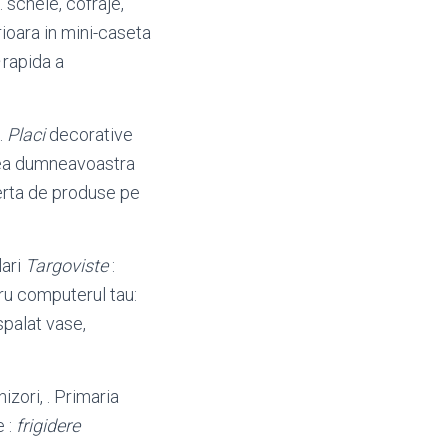
 schele, cofraje,
ioara in mini-caseta
rapida a
.
Placi
decorative
a dumneavoastra
ferta de produse pe
lari
Targoviste
:
tru computerul tau:
spalat vase,
izori, . Primaria
e :
frigidere