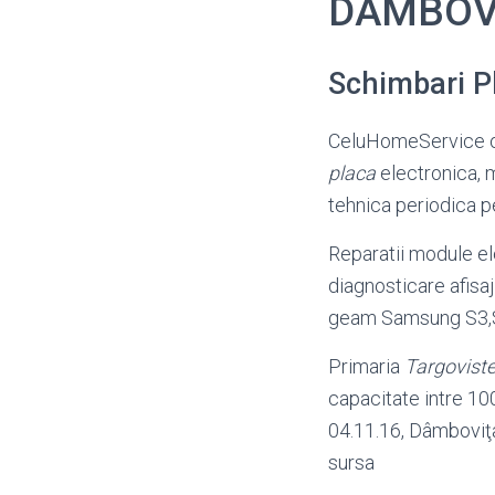
DAMBOV
Schimbari P
CeluHomeService of
placa
electronica, mi
tehnica periodica 
Reparatii module el
diagnosticare afisa
geam Samsung S3,S4
Primaria
Targovist
capacitate intre 100
04.11.16, Dâmboviţa
sursa