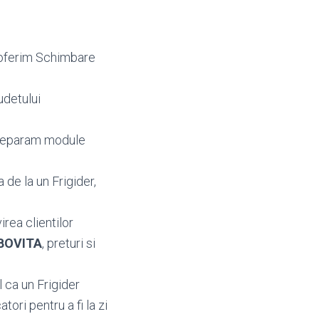
a oferim Schimbare
udetului
 reparam module
de la un Frigider,
irea clientilor
MBOVITA
, preturi si
 ca un Frigider
ori pentru a fi la zi