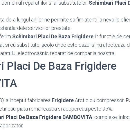
 domeniul reparatiilor si al substitutelor.
Schimbari Placi 
 de-a lungul anilor ne permite sa fim atenti la nevoile client
standardele serviciilor prestate.
ferim
Schimbari Placi De Baza Frigidere
in functie de cer
at si cu substitute, acolo unde este cazul si nu afecteaza 
paratului electrocasnic reparat de compania noastra.
 Placi De Baza Frigidere
ITA
70, a inceput fabricarea
Frigidere
Arctic cu compressor. Pa
tineau piata romaneasca si acopereau peste 95%.
ri Placi De Baza Frigidere DAMBOVITA
: complexe: inlo
 vaporizator