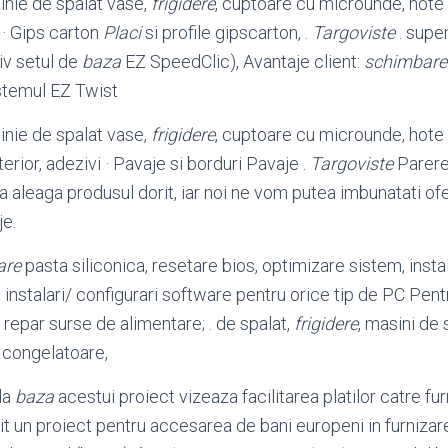
nie de spalat vase,
frigidere
, cuptoare cu microunde, hote .
 · Gips carton
Placi
si profile gipscarton, .
Targoviste
. super
iv setul de
baza
EZ SpeedClic), Avantaje client:
schimbare
istemul EZ Twist
nie de spalat vase,
frigidere
, cuptoare cu microunde, hote 
terior, adezivi · Pavaje si borduri Pavaje .
Targoviste
Parere
 sa aleaga produsul dorit
, iar noi ne vom putea imbunatati o
e.
are
pasta siliconica, resetare bios, optimizare sistem, insta
 instalari/ configurari software pentru orice tip de PC Pen
; repar surse de alimentare; . de spalat,
frigidere
, masini de 
, congelatoare,
la
baza
acestui proiect vizeaza facilitarea platilor catre furn
it un proiect pentru accesarea de bani europeni in furnizar