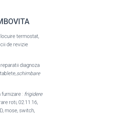
AMBOVITA
inlocuire termostat,
cii de revizie
reparatii diagnoza
,tablete,
schimbare
 furnizare :
frigidere
rare roti, 02.11.16,
D, mose, switch,