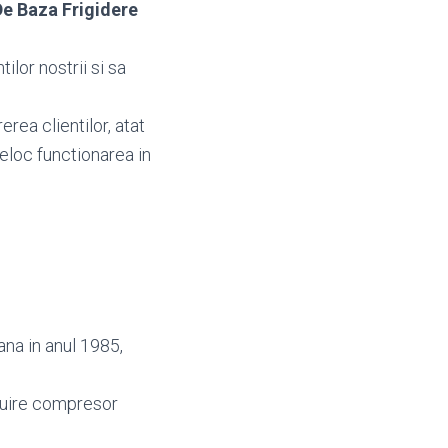
De Baza Frigidere
ilor nostrii si sa
erea clientilor, atat
deloc functionarea in
na in anul 1985,
cuire compresor