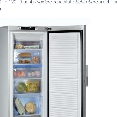
 l – 120 l (buc 4)
frigidere
capacitate
Schimbare
si echilib
a