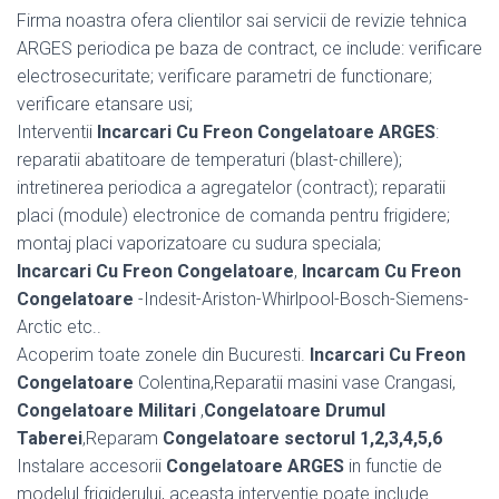
Firma noastra ofera clientilor sai servicii de revizie tehnica
ARGES periodica pe baza de contract, ce include: verificare
electrosecuritate; verificare parametri de functionare;
verificare etansare usi;
Interventii
Incarcari Cu Freon Congelatoare ARGES
:
reparatii abatitoare de temperaturi (blast-chillere);
intretinerea periodica a agregatelor (contract); reparatii
placi (module) electronice de comanda pentru frigidere;
montaj placi vaporizatoare cu sudura speciala;
Incarcari Cu Freon Congelatoare
,
Incarcam Cu Freon
Congelatoare
-Indesit-Ariston-Whirlpool-Bosch-Siemens-
Arctic etc..
Acoperim toate zonele din Bucuresti.
Incarcari Cu Freon
Congelatoare
Colentina,Reparatii masini vase Crangasi,
Congelatoare Militari
,
Congelatoare Drumul
Taberei
,Reparam
Congelatoare sectorul 1,2,3,4,5,6
Instalare accesorii
Congelatoare ARGES
in functie de
modelul frigiderului, aceasta interventie poate include