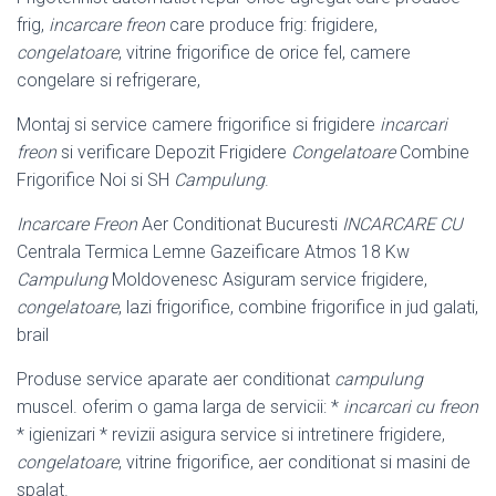
frig,
incarcare freon
care produce frig: frigidere,
congelatoare
, vitrine frigorifice de orice fel, camere
congelare si refrigerare,
Montaj si service camere frigorifice si frigidere
incarcari
freon
si verificare Depozit Frigidere
Congelatoare
Combine
Frigorifice Noi si SH
Campulung
.
Incarcare Freon
Aer Conditionat Bucuresti
INCARCARE CU
Centrala Termica Lemne Gazeificare Atmos 18 Kw
Campulung
Moldovenesc Asiguram service frigidere,
congelatoare
, lazi frigorifice, combine frigorifice in jud galati,
brail
Produse service aparate aer conditionat
campulung
muscel. oferim o gama larga de servicii: *
incarcari cu freon
* igienizari * revizii asigura service si intretinere frigidere,
congelatoare
, vitrine frigorifice, aer conditionat si masini de
spalat.