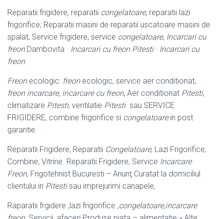
Reparatii frigidere, reparatii
congelatoare
, reparatii lazi
frigorifice; Reparatii masini de reparatii uscatoare masini de
spalat; Service frigidere, service
congelatoare
,
Incarcari cu
freon
Dambovita ·
Incarcari cu freon Pitesti
·
Incarcari cu
freon
Freon
ecologic:
freon
ecologic, service aer conditionat,
freon incarcare
,
incarcare cu freon
, Aer conditionat
Pitesti
,
climatizare
Pitesti
, ventilatie
Pitesti
. sau SERVICE
FRIGIDERE, combine frigorifice si
congelatoare
in post
garantie.
Reparatii Frigidere, Reparatii
Congelatoare
, Lazi Frigorifice,
Combine, Vitrine. Reparatii Frigidere, Service
Incarcare
Freon
, Frigotehnist Bucuresti – Anunţ Curatat la domiciliul
clientului in
Pitesti
sau imprejurimi canapele,
Raparatii frgidere ,lazi frigorifice ,
congelatoare
,
incarcare
freon
. Servicii, afaceri Produse piata – alimentatie » Alte