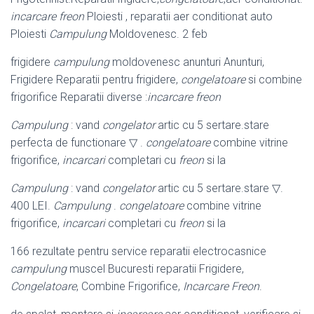
incarcare freon
Ploiesti , reparatii aer conditionat auto
Ploiesti
Campulung
Moldovenesc. 2 feb
frigidere
campulung
moldovenesc anunturi Anunturi,
Frigidere Reparatii pentru frigidere,
congelatoare
si combine
frigorifice Reparatii diverse :
incarcare freon
Campulung
: vand
congelator
artic cu 5 sertare.stare
perfecta de functionare ▽ .
congelatoare
combine vitrine
frigorifice,
incarcari
completari cu
freon
si la
Campulung
: vand
congelator
artic cu 5 sertare.stare ▽.
400 LEI.
Campulung
.
congelatoare
combine vitrine
frigorifice,
incarcari
completari cu
freon
si la
166 rezultate pentru service reparatii electrocasnice
campulung
muscel Bucuresti reparatii Frigidere,
Congelatoare
, Combine Frigorifice,
Incarcare Freon
.