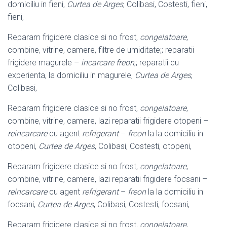
domiciliu in fieni,
Curtea de Arges
, Colibasi, Costesti, fieni,
fieni,
Reparam frigidere clasice si no frost,
congelatoare
,
combine, vitrine, camere, filtre de umiditate;; reparatii
frigidere magurele –
incarcare freon
;; reparatii cu
experienta, la domiciliu in magurele,
Curtea de Arges
,
Colibasi,
Reparam frigidere clasice si no frost,
congelatoare
,
combine, vitrine, camere, lazi reparatii frigidere otopeni –
reincarcare
cu agent
refrigerant
–
freon
la la domiciliu in
otopeni,
Curtea de Arges
, Colibasi, Costesti, otopeni,
Reparam frigidere clasice si no frost,
congelatoare
,
combine, vitrine, camere, lazi reparatii frigidere focsani –
reincarcare
cu agent
refrigerant
–
freon
la la domiciliu in
focsani,
Curtea de Arges
, Colibasi, Costesti, focsani,
Reparam frigidere clasice si no frost,
congelatoare
,