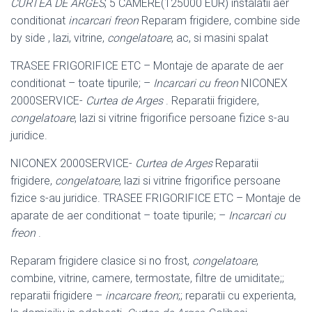
CURTEA DE ARGES
, 5 CAMERE(125000 EUR) instalatii aer
conditionat
incarcari freon
Reparam frigidere, combine side
by side , lazi, vitrine,
congelatoare
, ac, si masini spalat
TRASEE FRIGORIFICE ETC – Montaje de aparate de aer
conditionat – toate tipurile; –
Incarcari cu freon
NICONEX
2000SERVICE-
Curtea de Arges
. Reparatii frigidere,
congelatoare
, lazi si vitrine frigorifice persoane fizice s-au
juridice.
NICONEX 2000SERVICE-
Curtea de Arges
Reparatii
frigidere,
congelatoare
, lazi si vitrine frigorifice persoane
fizice s-au juridice. TRASEE FRIGORIFICE ETC – Montaje de
aparate de aer conditionat – toate tipurile; –
Incarcari cu
freon
.
Reparam frigidere clasice si no frost,
congelatoare
,
combine, vitrine, camere, termostate, filtre de umiditate;;
reparatii frigidere –
incarcare freon
;; reparatii cu experienta,