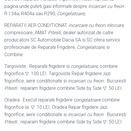
pagina unde puteti gasi informatii despre
Incarcari cu freon
:
R 134a, R404a sau R290;
Congelatoare
;.
REPARATII AER CONDITIONAT,
incarcare cu freon
, inlocuire
compresoare, AMAT
Pitesti
, dealer autorizat de catre
producatorii SC Automobile Dacia SA si SC ofera servicii
profesionale de Reparatii Frigidere,
Congelatoare
, si
Combine
Targoviste : Reparatii frigidere si
congelatoare
, combine
frigorifice ▽. 100 LEI
. Targoviste Repar frigidere ,lazi
frigorifice, aere conditionate si
incarcari cu freon
· Bucuresti
Pitesti
: reparam frigidere combine Side by Side ▽. 50 LEI.
Oradea : Execut reparatii frigidere
congelatoare
combine
frigorifice la. ▽. 10 LEI. Oradea Repar frigidere ,lazi
frigorifice, aere conditionate si
incarcari cu freon
· Bucuresti
Pitesti
: reparam frigidere combine Side by Side ▽. 50 LEI.