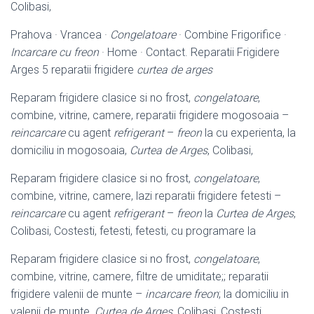
Colibasi,
Prahova · Vrancea ·
Congelatoare
· Combine Frigorifice ·
Incarcare cu freon
· Home · Contact. Reparatii Frigidere
Arges 5 reparatii frigidere
curtea de arges
Reparam frigidere clasice si no frost,
congelatoare
,
combine, vitrine, camere, reparatii frigidere mogosoaia –
reincarcare
cu agent
refrigerant
–
freon
la cu experienta, la
domiciliu in mogosoaia,
Curtea de Arges
, Colibasi,
Reparam frigidere clasice si no frost,
congelatoare
,
combine, vitrine, camere, lazi reparatii frigidere fetesti –
reincarcare
cu agent
refrigerant
–
freon
la
Curtea de Arges
,
Colibasi, Costesti, fetesti, fetesti, cu programare la
Reparam frigidere clasice si no frost,
congelatoare
,
combine, vitrine, camere, filtre de umiditate;; reparatii
frigidere valenii de munte –
incarcare freon
; la domiciliu in
valenii de munte,
Curtea de Arges
, Colibasi, Costesti,