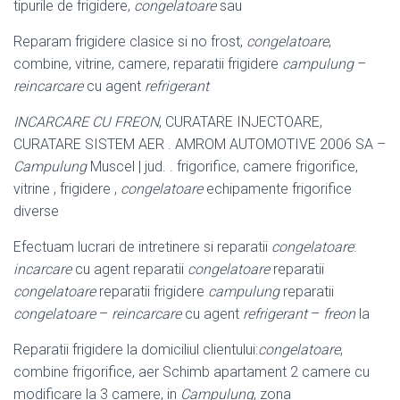
tipurile de frigidere,
congelatoare
sau
Reparam frigidere clasice si no frost,
congelatoare
,
combine, vitrine, camere, reparatii frigidere
campulung
–
reincarcare
cu agent
refrigerant
INCARCARE CU FREON
, CURATARE INJECTOARE,
CURATARE SISTEM AER . AMROM AUTOMOTIVE 2006 SA –
Campulung
Muscel | jud. . frigorifice, camere frigorifice,
vitrine , frigidere ,
congelatoare
echipamente frigorifice
diverse
Efectuam lucrari de intretinere si reparatii
congelatoare
:
incarcare
cu agent reparatii
congelatoare
reparatii
congelatoare
reparatii frigidere
campulung
reparatii
congelatoare
–
reincarcare
cu agent
refrigerant
–
freon
la
Reparatii frigidere la domiciliul clientului:
congelatoare
,
combine frigorifice, aer Schimb apartament 2 camere cu
modificare la 3 camere, in
Campulung
, zona