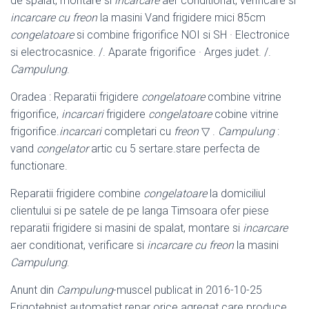
de spalat, montare si
incarcare
aer conditionat, verificare si
incarcare cu freon
la masini Vand frigidere mici 85cm
congelatoare
si combine frigorifice NOI si SH · Electronice
si electrocasnice. /. Aparate frigorifice · Arges judet. /.
Campulung
.
Oradea : Reparatii frigidere
congelatoare
combine vitrine
frigorifice,
incarcari
frigidere
congelatoare
cobine vitrine
frigorifice.
incarcari
completari cu
freon
▽ .
Campulung
:
vand
congelator
artic cu 5 sertare.stare perfecta de
functionare.
Reparatii frigidere combine
congelatoare
la domiciliul
clientului si pe satele de pe langa Timsoara ofer piese
reparatii frigidere si masini de spalat, montare si
incarcare
aer conditionat, verificare si
incarcare cu freon
la masini
Campulung
.
Anunt din
Campulung
-muscel publicat in 2016-10-25
Frigotehnist automatist repar orice agregat care produce