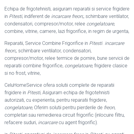
Echipa de frigotehnisti, asiguram reparatii si service frigidere
in
Pitesti
, indiferent de
incarcare freon
;; schimbare ventilator,
condensatori, compresor/motor, relee
congelatoare
,
combine, vitrine, camere, lazi frigorifice, in regim de urgenta,
Reparatii, Service Combine Frigorifice in
Pitesti
.
incarcare
freon
;; schimbare ventilator, condensatori,
compresor/motor, relee termice de pornire, bune servicii de
reparatii combine frigorifice,
congelatoare
, frigidere clasice
si no frost, vitrine,
CeluHomeService ofera solutii complete de reparatii
frigidere in
Pitesti
, Asiguram echipa de frigotehnisti
autorizati, cu experienta, pentru reparatii frigidere,
congelatoare
, Oferim solutii pentru pierderile de
freon
,
completari sau remedierea circuit frigorific (inlocuire filtru,
refacere suduri,
incarcare
cu agent frigorific).