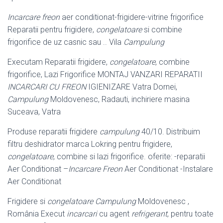
Incarcare freon
aer conditionat-frigidere-vitrine frigorifice
Reparatii pentru frigidere,
congelatoare
si combine
frigorifice de uz casnic sau .. Vila
Campulung
Executam Reparatii frigidere,
congelatoare
, combine
frigorifice, Lazi Frigorifice MONTAJ VANZARI REPARATII
INCARCARI CU FREON
IGIENIZARE Vatra Dornei,
Campulung
Moldovenesc, Radauti, inchiriere masina
Suceava, Vatra
Produse reparatii frigidere
campulung
40/10. Distribuim
filtru deshidrator marca Lokring pentru frigidere,
congelatoare
, combine si lazi frigorifice. oferite: -reparatii
Aer Conditionat –
Incarcare Freon
Aer Conditionat -Instalare
Aer Conditionat
Frigidere si
congelatoare Campulung
Moldovenesc ,
România Execut
incarcari
cu agent
refrigerant
, pentru toate