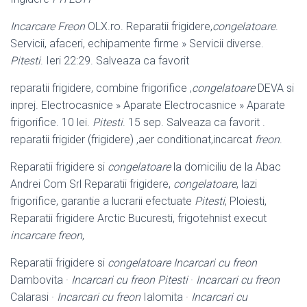
Incarcare Freon
OLX.ro. Reparatii frigidere,
congelatoare
.
Servicii, afaceri, echipamente firme » Servicii diverse.
Pitesti
. Ieri 22:29. Salveaza ca favorit
reparatii frigidere, combine frigorifice ,
congelatoare
DEVA si
inprej. Electrocasnice » Aparate Electrocasnice » Aparate
frigorifice. 10 lei.
Pitesti
. 15 sep. Salveaza ca favorit .
reparatii frigider (frigidere) ,aer conditionat,incarcat
freon
.
Reparatii frigidere si
congelatoare
la domiciliu de la Abac
Andrei Com Srl Reparatii frigidere,
congelatoare
, lazi
frigorifice, garantie a lucrarii efectuate
Pitesti
, Ploiesti,
Reparatii frigidere Arctic Bucuresti, frigotehnist execut
incarcare freon
,
Reparatii frigidere si
congelatoare
Incarcari cu freon
Dambovita ·
Incarcari cu freon Pitesti
·
Incarcari cu freon
Calarasi ·
Incarcari cu freon
Ialomita ·
Incarcari cu