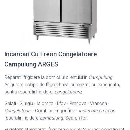
Incarcari Cu Freon Congelatoare
Campulung ARGES
Reparatii frigidere la domiciliul clientului in
Campulung
.
Asiguram echipa de frigotehnisti autorizati, cu experienta,
pentru reparatii frigidere,
congelatoare
,
Galati · Giurgiu · Ialomita · Ilfov · Prahova · Vrancea ·
Congelatoare
· Combine Frigorifice ·
Incarcare cu freon
reparatii frigidere
campulung
. Search for:
Frigotehnist.Reparatii frigidere,
congelatoare
,aer conditionat.