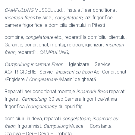
CAMPULUNG
MUSCEL Jud. . instalatii aer conditionat
incarcari freon
by side ,
congelatoare
, lazi frigorifice,
camere frigorifice la domiciliu clientului in Pitesti
combine,
congelatoare
etc., reparatii la domiciliul clientului.
Garantie; conditionat, montaj, relocari, igienizari,
incarcari
freon
, reparatii; .
CAMPULUNG
,.
Campulung
Incarcare Freon
– Igienizare – Service
AC/FRIGIDERE · Servicii
Incarcari cu freon
Aer Conditionat
/Frigidere /
Congelatoare
/Masini de gheață.
Reparatii aer conditionat.montaje.
incarcarii freon
.reparati
frigere .
Campulung
. 30 sep Camera frigorifica/vitrina
frigorifica /
congelatoare
/ dulapuri frig.
domiciuliu in deva, reparatii
congelatoare
,
incarcare cu
freon
, frigotehnist.
Campulung
Muscel – Constanta –
Craiova – Dej – Deva – Drobeta.