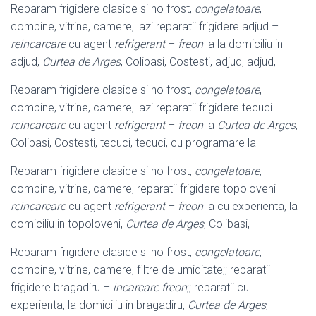
Reparam frigidere clasice si no frost,
congelatoare
,
combine, vitrine, camere, lazi reparatii frigidere adjud –
reincarcare
cu agent
refrigerant
–
freon
la la domiciliu in
adjud,
Curtea de Arges
, Colibasi, Costesti, adjud, adjud,
Reparam frigidere clasice si no frost,
congelatoare
,
combine, vitrine, camere, lazi reparatii frigidere tecuci –
reincarcare
cu agent
refrigerant
–
freon
la
Curtea de Arges
,
Colibasi, Costesti, tecuci, tecuci, cu programare la
Reparam frigidere clasice si no frost,
congelatoare
,
combine, vitrine, camere, reparatii frigidere topoloveni –
reincarcare
cu agent
refrigerant
–
freon
la cu experienta, la
domiciliu in topoloveni,
Curtea de Arges
, Colibasi,
Reparam frigidere clasice si no frost,
congelatoare
,
combine, vitrine, camere, filtre de umiditate;; reparatii
frigidere bragadiru –
incarcare freon
;; reparatii cu
experienta, la domiciliu in bragadiru,
Curtea de Arges
,