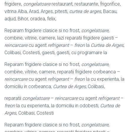
frigidere,
congelatoare
restaurant, restaurante, frigorifice,
vitrina Alba, Arad, Arges, pitesti,
curtea de arges
, Bacau,
adjud, Bihor, oradea, felix,
Reparam frigidere clasice si no frost,
congelatoare
,
combine, vitrine, camere, lazi reparatii frigidere gaesti –
reincarcare
cu agent
refrigerant
–
freon
la
Curtea de Arges
,
Colibasi, Costesti, gaesti, gaesti, cu programare la
Reparam frigidere clasice si no frost,
congelatoare
,
combine, vitrine, camere, reparatii frigidere corbeanca –
reincarcare
cu agent
refrigerant
–
freon
la cu experienta, la
domiciliu in corbeanca,
Curtea de Arges
, Colibasi,
reparatii
congelatoare
–
reincarcare
cu agent
refrigerant
–
freon
la cu experienta, la domiciliu in odobesti,
Curtea de
Arges
, Colibasi, Costesti
Reparam frigidere clasice si no frost,
congelatoare
,