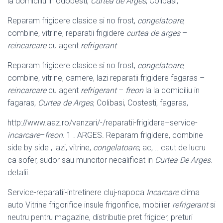
la domiciliu in odobesti,
Curtea de Arges
, Colibasi,
Reparam frigidere clasice si no frost,
congelatoare
,
combine, vitrine, reparatii frigidere
curtea de arges
–
reincarcare
cu agent
refrigerant
Reparam frigidere clasice si no frost,
congelatoare
,
combine, vitrine, camere, lazi reparatii frigidere fagaras –
reincarcare
cu agent
refrigerant
–
freon
la la domiciliu in
fagaras,
Curtea de Arges
, Colibasi, Costesti, fagaras,
http://www.aaz.ro/vanzari/-/reparatii-frigidere–service-
incarcare
–
freon
. 1 . ARGES. Reparam frigidere, combine
side by side , lazi, vitrine,
congelatoare
, ac, .. caut de lucru
ca sofer, sudor sau muncitor necalificat in
Curtea De Arges
.
detalii.
Service-reparatii-intretinere cluj-napoca
Incarcare
clima
auto Vitrine frigorifice insule frigorifice, mobilier
refrigerant
si
neutru pentru magazine, distributie pret frigider, preturi