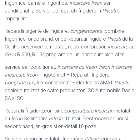
frigorifice, camere frigorifice,
incarcare freon
aer
conditionat la Servicii de reparatii frigidere in
Pitesti
si
imprejurimi.
Reparatii urgente de frigidere,
congelatoare
si combine
frigorifice, orice brand, orice Reparatii frigidere
Pitesti
de la
Celuhomeservice termostat, releu, compresor,
incarcare cu
freon
R 600, R 134 program de luni pana duminica ofer .
service aer conditionat,
incarcare cu freon
,
freon incarcare
,
incarcare freon
, Frigotehnist – Reparatii frigidere,
Congelatoare
, Aer conditionat; – Electrician AMAT
Pitesti
,
dealer autorizat de catre producatorii SC Automobile Dacia
SA si SC
Reparatii frigidere,combine,
congelatoare Incarcari
instalati
cu
freon
Schimbare
Pitesti
. 16 mai. Electrocasnice noi si
second hand, en-gros si en-detail 10 poze
Service Reparatii Instalatii frigorifice
Pitesti
reprezinta