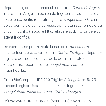
Reparatii frigidere la domiciliul clientului in
Curtea de Arges
si
imprejurimi, Asiguram echipa de frigotehnisti autorizati, cu
experienta, pentru reparatii frigidere,
congelatoare
, Oferim
solutii pentru pierderile de
freon
, completari sau remedierea
circuit frigorific (inlocuire filtru, refacere suduri,
incarcare
cu
agent frigorific).
De exemplu se pot executa lucrari de (re)
incarcare
cu
diferite tipuri de
freon
si inlocuire
Curtea De Arges
: Reparam
frigidere combine side by side la domiciliul Botosani :
Frigotehnist, repar frigidere,
congelatoare
, combine
frigorifice, lazi
Gram BioCompact IIRF 210 Frigider /
Congelator
-5/-25
medical reglabil Raparatii frgidere ,lazi frigorifice
,
congelatoare
,
incarcare freon
.
Curtea de Arges
.
Oferte: VAND LINIE COVRIGI(6000 EUR) * VAND VILA