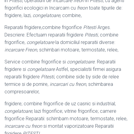
in
Pitesti
, operatiuni de
incarcare freon
in
Pitesti
, cu agenti
frigorifici ecologici in Incarcam cu
freon
toate tipurile de:
frigidere, lazi,
congelatoare
, combine,
Reparatii frigidere,combine frigorifice
Pitesti
Arges.
Descriere: Efectuam reparatii frigidere
Pitesti
, combine
frigorifice,
congelatoare
la domiciliul reparatii diverse:
incarcare Freon
, schimbari motoare, termostate, relee,
Service combine frigorifice si
congelatoare
. Reparatii
frigidere si
congelatoare
Astfel, specialistii firmei asigura
reparatii frigidere
Pitesti
, combine side by side de relee
termice si de pornire,
incarcari cu freon
, schimbarea
compresoarelor,
frigidere; combine frigorifice de uz casnic si industrial;
congelatoare
; lazi frigorifice; vitrine frigorifice; camere
frigorifice Reparatii: schimbam motoare, termostate, relee,
incarcare cu freon
si montat vaporizatoare Reparatii
frigidere
PITESTI