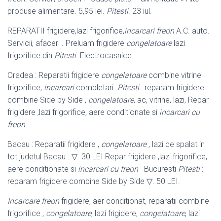
produse alimentare. 5,95 lei.
Pitesti
. 23 iul.
REPARATII frigidere,lazi frigorifice,
incarcari freon
A.C. auto.
Servicii, afaceri . Preluam frigidere
congelatoare
lazi
frigorifice din
Pitesti
. Electrocasnice
Oradea : Reparatii frigidere
congelatoare
combine vitrine
frigorifice,
incarcari
completari.
Pitesti
: reparam frigidere
combine Side by Side ,
congelatoare
, ac, vitrine, lazi, Repar
frigidere ,lazi frigorifice, aere conditionate si
incarcari cu
freon
.
Bacau : Reparatii frigidere ,
congelatoare
, lazi de spalat in
tot judetul Bacau . ▽. 30 LEI Repar frigidere ,lazi frigorifice,
aere conditionate si
incarcari cu freon
· Bucuresti
Pitesti
:
reparam frigidere combine Side by Side ▽. 50 LEI.
Incarcare freon
frigidere, aer conditionat, reparatii combine
frigorifice ,
congelatoare
, lazi frigidere,
congelatoare
, lazi