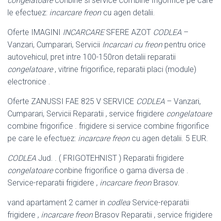
congelatoare
conbine si service combine frigorifice pe care
le efectuez:
incarcare freon
cu agen detalii.
Oferte IMAGINI
INCARCARE
SFERE AZOT
CODLEA
–
Vanzari, Cumparari, Servicii
Incarcari cu freon
pentru orice
autovehicul, pret intre 100-150ron detalii reparatii
congelatoare
, vitrine frigorifice, reparatii placi (module)
electronice .
Oferte ZANUSSI FAE 825 V SERVICE
CODLEA
– Vanzari,
Cumparari, Servicii Reparatii , service frigidere
congelatoare
combine frigorifice . frigidere si service combine frigorifice
pe care le efectuez:
incarcare freon
cu agen detalii. 5 EUR.
CODLEA
Jud. . ( FRIGOTEHNIST ) Reparatii frigidere
congelatoare
conbine frigorifice o gama diversa de .
Service-reparatii frigidere ,
incarcare freon
Brasov.
vand apartament 2 camer in
codlea
Service-reparatii
frigidere ,
incarcare freon
Brasov Reparatii , service frigidere