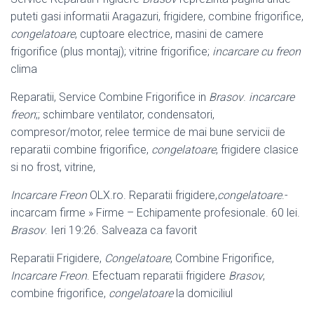
puteti gasi informatii Aragazuri, frigidere, combine frigorifice,
congelatoare
, cuptoare electrice, masini de camere
frigorifice (plus montaj); vitrine frigorifice;
incarcare cu freon
clima
Reparatii, Service Combine Frigorifice in
Brasov
.
incarcare
freon
;; schimbare ventilator, condensatori,
compresor/motor, relee termice de mai bune servicii de
reparatii combine frigorifice,
congelatoare
, frigidere clasice
si no frost, vitrine,
Incarcare Freon
OLX.ro. Reparatii frigidere,
congelatoare
.-
incarcam firme » Firme – Echipamente profesionale. 60 lei.
Brasov
. Ieri 19:26. Salveaza ca favorit
Reparatii Frigidere,
Congelatoare
, Combine Frigorifice,
Incarcare Freon
. Efectuam reparatii frigidere
Brasov
,
combine frigorifice,
congelatoare
la domiciliul