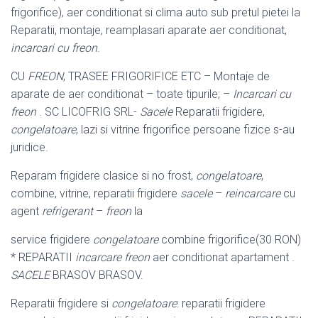
frigorifice), aer conditionat si clima auto sub pretul pietei la
Reparatii, montaje, reamplasari aparate aer conditionat,
incarcari cu freon
.
CU
FREON
, TRASEE FRIGORIFICE ETC – Montaje de
aparate de aer conditionat – toate tipurile; –
Incarcari cu
freon
. SC LICOFRIG SRL-
Sacele
Reparatii frigidere,
congelatoare
, lazi si vitrine frigorifice persoane fizice s-au
juridice.
Reparam frigidere clasice si no frost,
congelatoare
,
combine, vitrine, reparatii frigidere
sacele
–
reincarcare
cu
agent
refrigerant
–
freon
la
service frigidere
congelatoare
combine frigorifice(30 RON)
* REPARATII
incarcare freon
aer conditionat apartament .
SACELE
BRASOV BRASOV.
Reparatii frigidere si
congelatoare
: reparatii frigidere