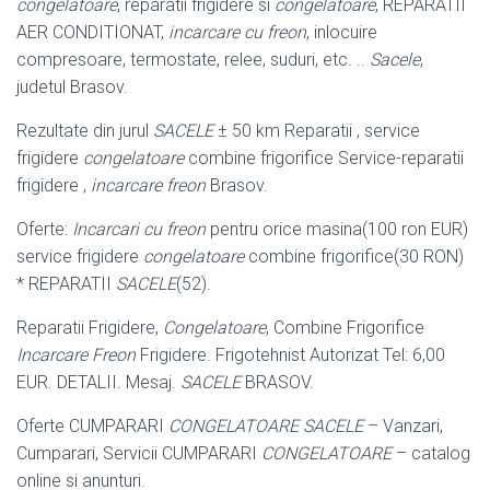
congelatoare
, reparatii frigidere si
congelatoare
, REPARATII
AER CONDITIONAT,
incarcare cu freon
, inlocuire
compresoare, termostate, relee, suduri, etc. ..
Sacele
,
judetul Brasov.
Rezultate din jurul
SACELE
± 50 km Reparatii , service
frigidere
congelatoare
combine frigorifice Service-reparatii
frigidere ,
incarcare freon
Brasov.
Oferte:
Incarcari cu freon
pentru orice masina(100 ron EUR)
service frigidere
congelatoare
combine frigorifice(30 RON)
* REPARATII
SACELE
(52).
Reparatii Frigidere,
Congelatoare
, Combine Frigorifice
Incarcare Freon
Frigidere. Frigotehnist Autorizat Tel: 6,00
EUR. DETALII. Mesaj.
SACELE
BRASOV.
Oferte CUMPARARI
CONGELATOARE SACELE
– Vanzari,
Cumparari, Servicii CUMPARARI
CONGELATOARE
– catalog
online si anunturi.