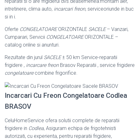
reparatii si o are frigiderul dvs.deasemenea:
montam aer,
intretinere, clima auto,
incarcari freon
, serviceoriunde in buc
si in i.
Oferte
CONGELATOARE
ORIZONTALE
SACELE
– Vanzari,
Cumparari, Servicii
CONGELATOARE
ORIZONTALE –
catalog online si anunturi.
Rezultate din jurul
SACELE
± 50 km Service-reparatii
frigidere ,
incarcare freon
Brasov Reparatii , service frigidere
congelatoare
combine frigorifice.
Incarcari Cu Freon Congelatoare Codlea
BRASOV
CeluHomeService ofera solutii complete de reparatii
frigidere in
Codlea
, Asiguram echipa de frigotehnisti
autorizati, cu experienta, pentru reparatii frigidere,