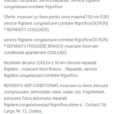
Vanzari, Cumparari, Servicii Reparatii , service frigidere
congelatoare
combine frigorifice.
Oferte:
Incarcari cu freon
pentru orice masina(100 ron EUR)
service frigidere
congelatoare
combine frigorifice(30 RON)
* REPARATII
CODLEA
(55).
service frigidere
congelatoare
combine frigorifice(30 RON)
* REPARATII FRIGIDERE BRASOV
incarcare freon
aer
conditionat apartament
CODLEA
(0
).
Rezultate din jurul
CODLEA
± 50 km Service-reparatii
frigidere ,
incarcare freon
Brasov .. Reparatii , service
frigidere
congelatoare
combine frigorifice.
REPARATII AER CONDITIONAT,
incarcare cu freon
, inlocuire
compresoare, termostate, relee, suduri, etc. Frigotehnist ,
persoana fizica autorizata ,reparatii
frigidere,
congelatoare
,lazi frigorifice,vitrine si . Contact: Str.
Lunga, Nr. 12,
Codlea
,.