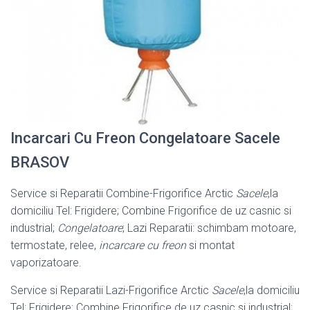
Incarcari Cu Freon Congelatoare Sacele
BRASOV
Service si Reparatii Combine-Frigorifice Arctic
Sacele
,la
domiciliu Tel: Frigidere; Combine Frigorifice de uz casnic si
industrial;
Congelatoare
; Lazi Reparatii: schimbam motoare,
termostate, relee,
incarcare cu freon
si montat
vaporizatoare.
Service si Reparatii Lazi-Frigorifice Arctic
Sacele
,la domiciliu
Tel: Frigidere; Combine Frigorifice de uz casnic si industrial;