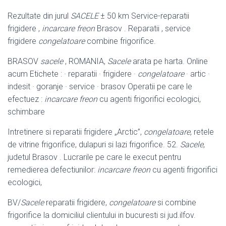
Rezultate din jurul
SACELE
± 50 km Service-reparatii
frigidere ,
incarcare freon
Brasov . Reparatii , service
frigidere
congelatoare
combine frigorifice.
BRASOV
sacele
, ROMANIA,
Sacele
arata pe harta. Online
acum Etichete : · reparatii · frigidere ·
congelatoare
· artic ·
indesit · goranje · service · brasov Operatii pe care le
efectuez :
incarcare freon
cu agenti frigorifici ecologici,
schimbare
Intretinere si reparatii frigidere „Arctic”,
congelatoare
, retele
de vitrine frigorifice, dulapuri si lazi frigorifice. 52.
Sacele
,
judetul Brasov . Lucrarile pe care le execut pentru
remedierea defectiunilor:
incarcare freon
cu agenti frigorifici
ecologici,
BV/
Sacele
reparatii frigidere,
congelatoare
si combine
frigorifice la domiciliul clientului in bucuresti si jud.ilfov.