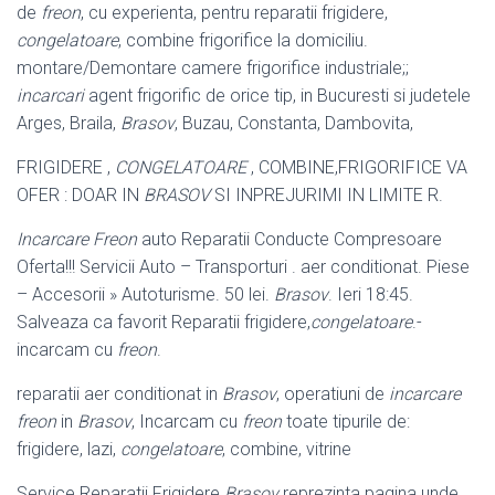
de
freon
, cu experienta, pentru reparatii frigidere,
congelatoare
, combine frigorifice la domiciliu.
montare/Demontare camere frigorifice industriale;;
incarcari
agent frigorific de orice tip, in Bucuresti si judetele
Arges, Braila,
Brasov
, Buzau, Constanta, Dambovita,
FRIGIDERE ,
CONGELATOARE
, COMBINE,FRIGORIFICE VA
OFER : DOAR IN
BRASOV
SI INPREJURIMI IN LIMITE R.
Incarcare Freon
auto Reparatii Conducte Compresoare
Oferta!!! Servicii Auto – Transporturi . aer conditionat. Piese
– Accesorii » Autoturisme. 50 lei.
Brasov
. Ieri 18:45.
Salveaza ca favorit Reparatii frigidere,
congelatoare
.-
incarcam cu
freon
.
reparatii aer conditionat in
Brasov
, operatiuni de
incarcare
freon
in
Brasov
, Incarcam cu
freon
toate tipurile de:
frigidere, lazi,
congelatoare
, combine, vitrine
Service Reparatii Frigidere
Brasov
reprezinta pagina unde