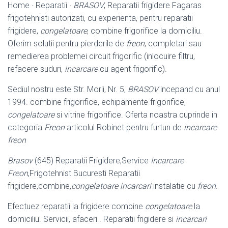
Home · Reparatii ·
BRASOV
; Reparatii frigidere Fagaras
frigotehnisti autorizati, cu experienta, pentru reparatii
frigidere,
congelatoare
, combine frigorifice la domiciliu.
Oferim solutii pentru pierderile de
freon
, completari sau
remedierea problemei circuit frigorific (inlocuire filtru,
refacere suduri,
incarcare
cu agent frigorific).
Sediul nostru este Str. Morii, Nr. 5,
BRASOV
incepand cu anul
1994. combine frigorifice, echipamente frigorifice,
congelatoare
si vitrine frigorifice. Oferta noastra cuprinde in
categoria
Freon
articolul Robinet pentru furtun de
incarcare
freon
Brasov
(645) Reparatii Frigidere,Service
Incarcare
Freon
,Frigotehnist Bucuresti Reparatii
frigidere,combine,
congelatoare incarcari
instalatie cu
freon
.
Efectuez reparatii la frigidere combine
congelatoare
la
domiciliu. Servicii, afaceri . Reparatii frigidere si
incarcari