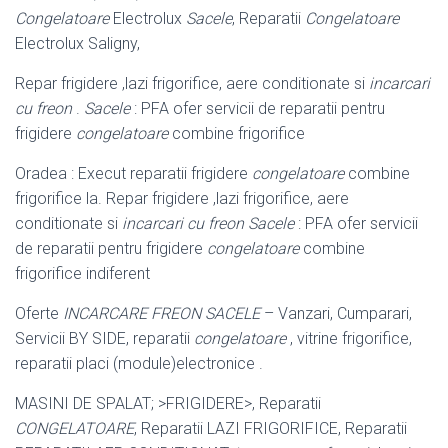
Congelatoare
Electrolux
Sacele
, Reparatii
Congelatoare
Electrolux Saligny,
Repar frigidere ,lazi frigorifice, aere conditionate si
incarcari
cu freon
.
Sacele
: PFA ofer servicii de reparatii pentru
frigidere
congelatoare
combine frigorifice
Oradea : Execut reparatii frigidere
congelatoare
combine
frigorifice la. Repar frigidere ,lazi frigorifice, aere
conditionate si
incarcari cu freon
Sacele
: PFA ofer servicii
de reparatii pentru frigidere
congelatoare
combine
frigorifice indiferent
Oferte
INCARCARE FREON SACELE
– Vanzari, Cumparari,
Servicii BY SIDE, reparatii
congelatoare
, vitrine frigorifice,
reparatii placi (module)electronice .
MASINI DE SPALAT; >FRIGIDERE>, Reparatii
CONGELATOARE
, Reparatii LAZI FRIGORIFICE, Reparatii