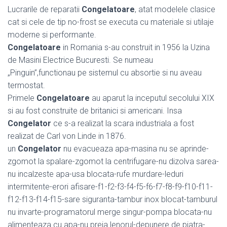
Lucrarile de reparatii
Congelatoare
, atat modelele clasice
cat si cele de tip no-frost se executa cu materiale si utilaje
moderne si performante.
Congelatoare
in Romania s-au construit in 1956 la Uzina
de Masini Electrice Bucuresti. Se numeau
„Pinguin”,functionau pe sistemul cu absortie si nu aveau
termostat.
Primele
Congelatoare
au aparut la inceputul secolului XIX
si au fost construite de britanici si americani. Insa
Congelator
ce s-a realizat la scara industriala a fost
realizat de Carl von Linde in 1876.
un
Congelator
nu evacueaza apa-masina nu se aprinde-
zgomot la spalare-zgomot la centrifugare-nu dizolva sarea-
nu incalzeste apa-usa blocata-rufe murdare-leduri
intermitente-erori afisare-f1-f2-f3-f4-f5-f6-f7-f8-f9-f10-f11-
f12-f13-f14-f15-sare siguranta-tambur inox blocat-tamburul
nu invarte-programatorul merge singur-pompa blocata-nu
alimenteaza cu apa-nu preia lenorul-depunere de piatra-