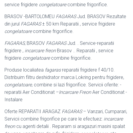
service frigidere
congelatoare
combine frigorifice.
BRASOV -BARTOLOMEU
FAGARAS
Jud. BRASOV Rezultate
din jurul
FAGARAS
± 50 km Reparatii , service frigidere
congelatoare
combine frigorifice.
FAGARAS
, BRASOV
FAGARAS
Jud. . Service-reparatii
frigidere ,
incarcare freon
Brasov .. Reparatii , service
frigidere
congelatoare
combine frigorifice.
Produse localiatea
fagaras
reparatii frigidere f 40/10.
Distribuim filtru deshidrator marca Lokring pentru frigidere,
congelatoare
, combine si lazi frigorifice. Servicii oferite: -
reparatii Aer Conditionat –
Incarcare Freon
Aer Conditionat -
Instalare
Oferte REPARATII ARAGAZ
FAGARAS
– Vanzari, Cumparari,
Servicii combine frigorifice pe care le efectuez:
incarcare
freon
cu agenti detalii . Reparam si aragazuri.masini spalat