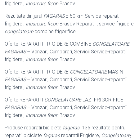
frigidere ,
incarcare freon
Brasov.
Rezultate din jurul
FAGARAS
± 50 km Service-reparatii
frigidere ,
incarcare freon
Brasov Reparatii , service frigidere
congelatoare
combine frigorifice.
Oferte REPARATII FRIGIDERE COMBINE
CONGELATOARE
FAGARAS
– Vanzari, Cumparari, Servicii Service-reparatii
frigidere ,
incarcare freon
Brasov.
Oferte REPARATII FRIGIDERE
CONGELATOARE
MASINI
FAGARAS
– Vanzari, Cumparari, Servicii Service-reparatii
frigidere ,
incarcare freon
Brasov.
Oferte REPARATII
CONGELATOARE
LAZI FRIGORIFICE
FAGARAS
– Vanzari, Cumparari, Servicii Service-reparatii
frigidere ,
incarcare freon
Brasov.
Produse reparatii biciclete
fagaras
. 136 rezultate pentru
reparatii biciclete
fagaras
reparatii Frigidere,
Congelatoare
,