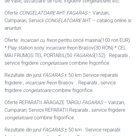
de vase, uscatoare de rufe, frigidere
congelatoare
, etc.
Oferte
CONGELATOARE
AHT
FAGARAS
– Vanzari,
Cumparari, Servicii
CONGELATOARE
AHT – catalog online si
anunturi.
Oferte:
Incarcari cu freon
pentru orice masina(100 ron EUR)
* Play station sony
incarcare freon
Brasov(30 RON) * CEL
MAI FRUMOS TEL PORTABIL(50
FAGARAS
(152) . Reparatii ,
service frigidere
congelatoare
combine frigorifice.
Rezultate din jurul
FAGARAS
± 50 km Service-reparatii
frigidere ,
incarcare freon
Brasov .. Reparatii , service
frigidere
congelatoare
combine frigorifice.
Oferte REPARATII ARAGAZE TARGU
FAGARAS
– Vanzari,
Cumparari, Servicii REPARATII Reparatii , service frigidere
congelatoare
combine frigorifice.
Rezultate din jurul
FAGARAS
± 50 km . Service-reparatii