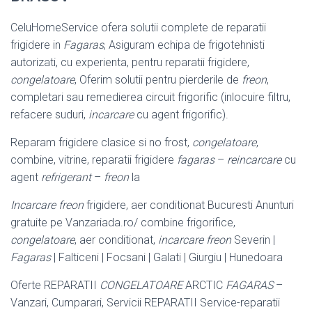
CeluHomeService ofera solutii complete de reparatii
frigidere in
Fagaras
, Asiguram echipa de frigotehnisti
autorizati, cu experienta, pentru reparatii frigidere,
congelatoare
, Oferim solutii pentru pierderile de
freon
,
completari sau remedierea circuit frigorific (inlocuire filtru,
refacere suduri,
incarcare
cu agent frigorific).
Reparam frigidere clasice si no frost,
congelatoare
,
combine, vitrine, reparatii frigidere
fagaras
–
reincarcare
cu
agent
refrigerant
–
freon
la
Incarcare freon
frigidere, aer conditionat Bucuresti Anunturi
gratuite pe Vanzariada.ro/ combine frigorifice,
congelatoare
, aer conditionat,
incarcare freon
Severin |
Fagaras
| Falticeni | Focsani | Galati | Giurgiu | Hunedoara
Oferte REPARATII
CONGELATOARE
ARCTIC
FAGARAS
–
Vanzari, Cumparari, Servicii REPARATII Service-reparatii