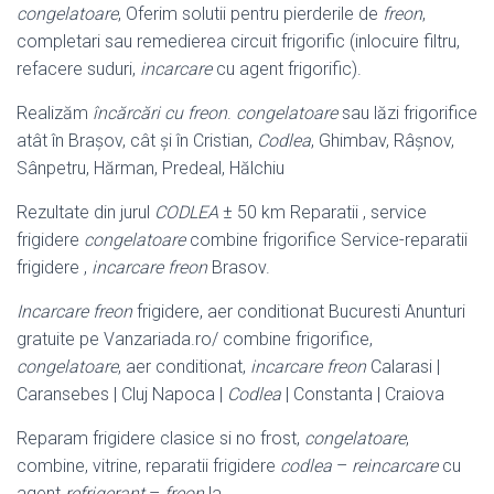
congelatoare
, Oferim solutii pentru pierderile de
freon
,
completari sau remedierea circuit frigorific (inlocuire filtru,
refacere suduri,
incarcare
cu agent frigorific).
Realizăm
încărcări cu freon
.
congelatoare
sau lăzi frigorifice
atât în Brașov, cât și în Cristian,
Codlea
, Ghimbav, Râșnov,
Sânpetru, Hărman, Predeal, Hălchiu
Rezultate din jurul
CODLEA
± 50 km Reparatii , service
frigidere
congelatoare
combine frigorifice Service-reparatii
frigidere ,
incarcare freon
Brasov.
Incarcare freon
frigidere, aer conditionat Bucuresti Anunturi
gratuite pe Vanzariada.ro/ combine frigorifice,
congelatoare
, aer conditionat,
incarcare freon
Calarasi |
Caransebes | Cluj Napoca |
Codlea
| Constanta | Craiova
Reparam frigidere clasice si no frost,
congelatoare
,
combine, vitrine, reparatii frigidere
codlea
–
reincarcare
cu
agent
refrigerant
–
freon
la