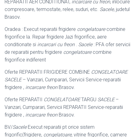
REPARATII AER CONDITIONAT,
incarcare cu freon
, inlocuire
compresoare, termostate, relee, suduri, etc.
Sacele
, judetul
Brasov.
Oradea : Execut reparatii frigidere
congelatoare
combine
frigorifice la. Repar frigidere ,lazi frigorifice, aere
conditionate si
incarcari cu freon
.
Sacele
: PFA ofer servicii
de reparatii pentru frigidere
congelatoare
combine
frigorifice indiferent
Oferte REPARATII FRIGIDERE COMBINE
CONGELATOARE
SACELE
– Vanzari, Cumparari, Servicii Service-reparatii
frigidere ,
incarcare freon
Brasov.
Oferte REPARATII
CONGELATOARE
TARGU
SACELE
–
Vanzari, Cumparari, Servicii REPARATII Service-reparatii
frigidere ,
incarcare freon
Brasov.
BV/
Sacele
Execut reparatii pt orice sistem
frigorific(frigidere,
congelatoare
, vitrine frigorifice, camere