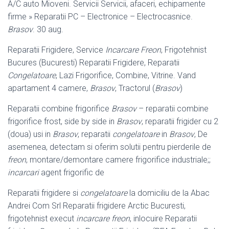
A/C auto Mioveni. Servicii Servicii, afaceri, echipamente
firme » Reparatii PC – Electronice – Electrocasnice.
Brasov
. 30 aug
.
Reparatii Frigidere, Service
Incarcare Freon
, Frigotehnist
Bucures (Bucuresti) Reparatii Frigidere, Reparatii
Congelatoare
, Lazi Frigorifice, Combine, Vitrine. Vand
apartament 4 camere,
Brasov
, Tractorul (
Brasov
)
Reparatii combine frigorifice
Brasov
– reparatii combine
frigorifice frost, side by side in
Brasov
, reparatii frigider cu 2
(doua) usi in
Brasov
, reparatii
congelatoare
in
Brasov
, De
asemenea, detectam si oferim solutii pentru pierderile de
freon
, montare/demontare camere frigorifice industriale;;
incarcari
agent frigorific de
Reparatii frigidere si
congelatoare
la domiciliu de la Abac
Andrei Com Srl Reparatii frigidere Arctic Bucuresti,
frigotehnist execut
incarcare freon
, inlocuire Reparatii