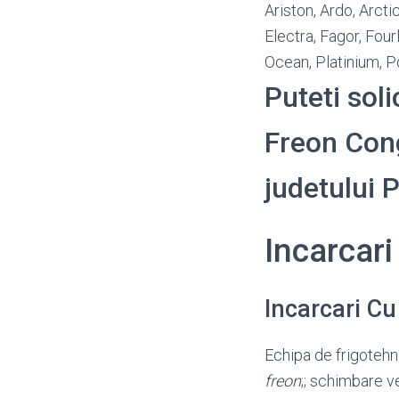
Ariston, Ardo, Arct
Electra, Fagor, Four
Ocean, Platinium, P
Puteti soli
Freon Conge
judetului
Incarcar
Incarcari C
Echipa de frigotehni
freon
;; schimbare v