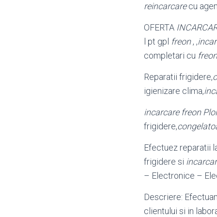
reincarcare
cu age
OFERTA
INCARCAR
l pt gpl
freon
, ,
incar
completari cu
freo
Reparatii frigidere,
c
igienizare clima,
inc
incarcare freon Ploi
frigidere,
congelato
Efectuez reparatii 
frigidere si
incarcar
– Electronice – El
Descriere: Efectuam
clientului si in labo