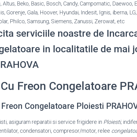
ic, Altus, Beko, Basic, Bosch, Candy, Campomatic, Daewoo, El
lis, Gorenje, Gala, Hoover, Hyundai, Indesit, Ignis, iberna, LG
olar, Philco, Samsung, Siemens, Zanussi, Zerowat, etc
cita serviciile noastre de Incarc
latoare in localitatile de mai j
 PRAHOVA
i Cu Freon Congelatoare 
u Freon Congelatoare Ploiesti PRAHO
sti, asiguram reparatii si service frigidere in
Ploiesti
, indif
entilator, condensatori, compresor/
motor, relee
congelato