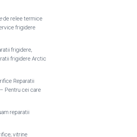
e
de relee termice
ervice frigidere
atii frigidere,
ratii frigidere Arctic
ifice Reparatii
U – Pentru cei care
uam reparatii
rifice; vitrine