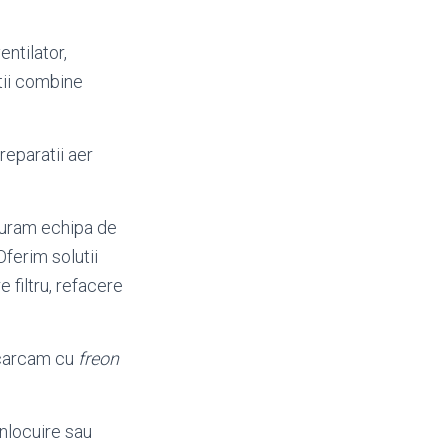
entilator,
tii combine
 reparatii aer
guram echipa de
 Oferim solutii
e filtru, refacere
ncarcam cu
freon
Inlocuire sau