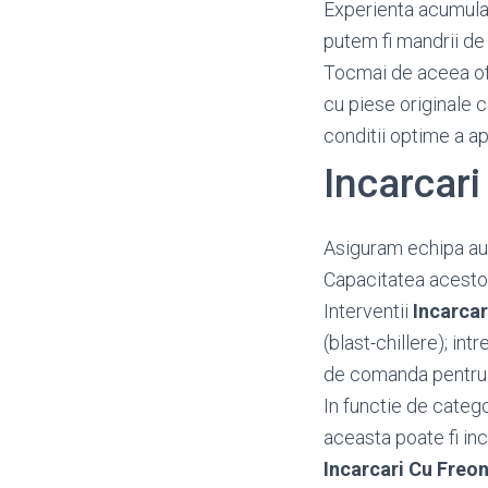
Experienta acumulata
putem fi mandrii de 
Tocmai de aceea o
cu piese originale c
conditii optime a a
Incarcar
Asiguram echipa aut
Capacitatea acestora
Interventii
Incarca
(blast-chillere); in
de comanda pentru f
In functie de categ
aceasta poate fi inc
Incarcari Cu Freo