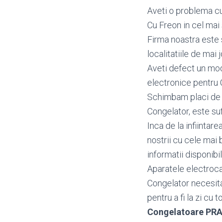
Aveti o problema cu
Cu Freon in cel mai 
Firma noastra este 
localitatiile de mai j
Aveti defect un mo
electronice pentru
Schimbam placi de b
Congelator, este suf
Inca de la infiintar
nostrii cu cele mai 
informatii disponibi
Aparatele electroca
Congelator necesita
pentru a fi la zi cu 
Congelatoare PR