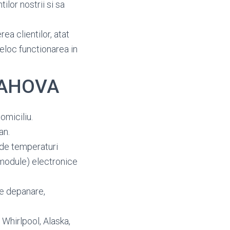
ilor nostrii si sa
ea clientilor, atat
deloc functionarea in
PRAHOVA
domiciliu.
an.
e de temperaturi
 (module) electronice
de depanare,
: Whirlpool, Alaska,