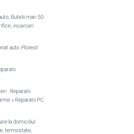
uto, Butelii mari 50
ifice,
incarcari
ionat auto
Ploiesti
eparatii
eri . Reparatii
firme » Reparatii PC
are
la domiciliul
e, termostate,