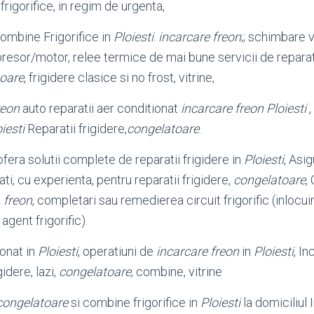
 frigorifice, in regim de urgenta,
Combine Frigorifice in
Ploiesti
.
incarcare freon
;; schimbare v
esor/motor, relee termice de mai bune servicii de repara
oare
, frigidere clasice si no frost, vitrine,
reon
auto reparatii aer conditionat
incarcare freon Ploiesti
,
iesti
Reparatii frigidere,
congelatoare
.
ra solutii complete de reparatii frigidere in
Ploiesti
, Asi
ati, cu experienta, pentru reparatii frigidere,
congelatoare
,
e
freon
, completari sau remedierea circuit frigorific (inlocuir
agent frigorific).
ionat in
Ploiesti
, operatiuni de
incarcare freon
in
Ploiesti
, I
gidere, lazi,
congelatoare
, combine, vitrine
congelatoare
si combine frigorifice in
Ploiesti
la domiciliul 