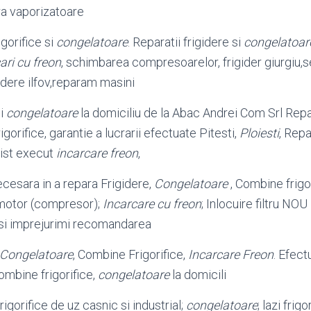
ura vaporizatoare
gorifice si
congelatoare
. Reparatii frigidere si
congelatoar
ari cu freon
, schimbarea compresoarelor, frigider giurgiu,s
gidere ilfov,reparam masini
si
congelatoare
la domiciliu de la Abac Andrei Com Srl Repar
frigorifice, garantie a lucrarii efectuate Pitesti,
Ploiesti
, Repa
nist execut
incarcare freon
,
esara in a repara Frigidere,
Congelatoare
, Combine frigor
e motor (compresor);
Incarcare cu freon
; Inlocuire filtru NO
si imprejurimi recomandarea
Congelatoare
, Combine Frigorifice,
Incarcare Freon
. Efect
ombine frigorifice,
congelatoare
la domicili
rigorifice de uz casnic si industrial;
congelatoare
; lazi frigo