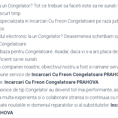
 un Congelator? Tot ce trebuie sa faceti este sa ne sunati
scurt timp.
specializata in Incarcari Cu Freon Congelatoare pe raza ju
os.
dul electronic la un Congelator? Deasemenea schimbam 
 Congelatoare
aza pentru Congelatoare. Asadar, daca vi s-a ars placa de
icient sa ne sunati.
ea companiei noastre, obiectivul nostru a fost si ramane serv
bune servicii de
Incarcari Cu Freon Congelatoare PRA
le.
Incarcari Cu Freon Congelatoare PRAHOVA
snice de tip Congelator au devenit tot mai performante, as
 multa experienta si o colaborare stransa si continuua cu 
toate noutatile in domeniul reparatiilor si al substitutelor.
Inc
AHOVA