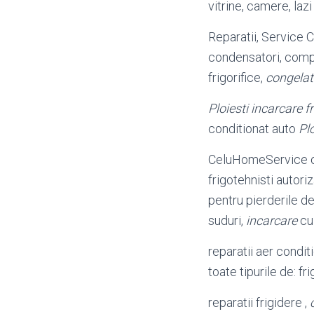
vitrine, camere, lazi
Reparatii, Service 
condensatori, compr
frigorifice,
congelat
Ploiesti incarcare f
conditionat auto
Plo
CeluHomeService ofe
frigotehnisti autoriz
pentru pierderile d
suduri,
incarcare
cu 
reparatii aer condit
toate tipurile de: fri
reparatii frigidere ,