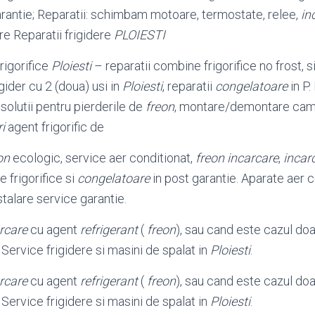
garantie; Reparatii: schimbam motoare, termostate, relee,
in
e Reparatii frigidere
PLOIESTI
rigorifice
Ploiesti
– reparatii combine frigorifice no frost, s
rigider cu 2 (doua) usi in
Ploiesti
, reparatii
congelatoare
in P
solutii pentru pierderile de
freon
, montare/demontare came
i
agent frigorific de
on
ecologic, service aer conditionat,
freon incarcare
,
incar
frigorifice si
congelatoare
in post garantie. Aparate aer 
talare service garantie.
rcare
cu agent
refrigerant
(
freon
), sau cand este cazul doa
Service frigidere si masini de spalat in
Ploiesti
.
rcare
cu agent
refrigerant
(
freon
), sau cand este cazul do
Service frigidere si masini de spalat in
Ploiesti
.