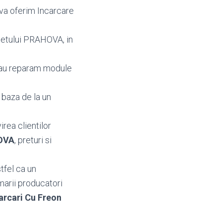
 va oferim Incarcare
detului PRAHOVA, in
sau reparam module
 baza de la un
irea clientilor
HOVA
, preturi si
tfel ca un
marii producatori
arcari Cu Freon