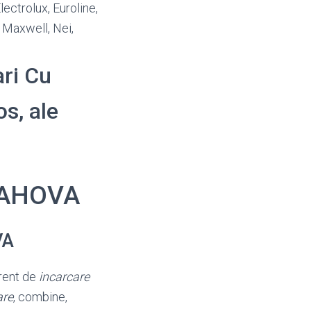
ectrolux, Euroline,
, Maxwell, Nei,
ari Cu
os, ale
PRAHOVA
VA
erent de
incarcare
are
, combine,