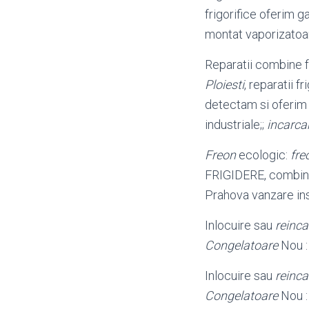
frigorifice oferim 
montat vaporizatoar
Reparatii combine f
Ploiesti
, reparatii f
detectam si oferim 
industriale;;
incarcar
Freon
ecologic:
fre
FRIGIDERE, combine 
Prahova vanzare ins
Inlocuire sau
reinca
Congelatoare
Nou : 
Inlocuire sau
reinca
Congelatoare
Nou : 