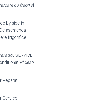
carcare cu freon
si
ide by side in
. De asemenea,
re frigorifice
care
sau SERVICE
conditionat
Ploiesti
r Reparatii
ar Service