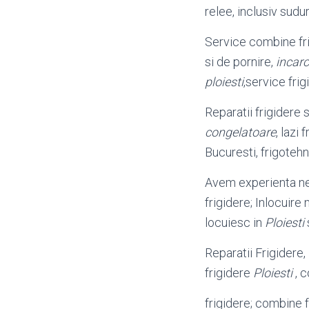
relee, inclusiv sud
Service combine fri
si de pornire,
incarc
ploiesti
,service fri
Reparatii frigidere 
congelatoare
, lazi 
Bucuresti, frigoteh
Avem experienta nec
frigidere; Inlocuir
locuiesc in
Ploiesti
Reparatii Frigidere,
frigidere
Ploiesti
, c
frigidere; combine f