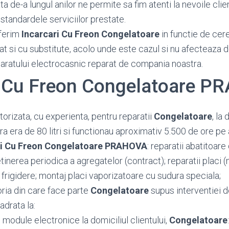
 de-a lungul anilor ne permite sa fim atenti la nevoile client
standardele serviciilor prestate.
ferim
Incarcari Cu Freon Congelatoare
in functie de cerer
at si cu substitute, acolo unde este cazul si nu afecteaza 
paratului electrocasnic reparat de compania noastra.
i Cu Freon Congelatoare 
orizata, cu experienta, pentru reparatii
Congelatoare
, la 
 era de 80 litri si functionau aproximativ 5.500 de ore pe 
ri Cu Freon Congelatoare PRAHOVA
: reparatii abatitoar
tretinerea periodica a agregatelor (contract); reparatii placi
rigidere; montaj placi vaporizatoare cu sudura speciala;
oria din care face parte
Congelatoare
supus interventiei 
adrata la:
n
module electronice la domiciliul clientului,
Congelatoare