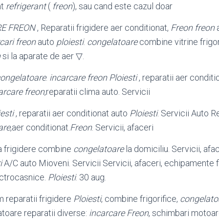
nt
refrigerant
(
freon
), sau cand este cazul doar
E FREON
, Reparatii frigidere aer conditionat,
Freon
freon
a
cari freon
auto
ploiesti
.
congelatoare
combine vitrine frigor
n
si la aparate de aer ▽.
ongelatoare
.
incarcare freon Ploiesti
, reparatii aer condit
arcare freon
,reparatii clima auto. Servicii
esti
, reparatii aer conditionat auto
Ploiesti
. Servicii Auto R
are
,aer conditionat.
Freon
. Servicii, afaceri
la frigidere combine
congelatoare
la domiciliu. Servicii, afac
i
A/C auto Mioveni. Servicii Servicii, afaceri, echipamente 
ectrocasnice.
Ploiesti
. 30 aug.
 reparatii frigidere
Ploiesti
, combine frigorifice,
congelato
ratoare reparatii diverse:
incarcare Freon
, schimbari motoar