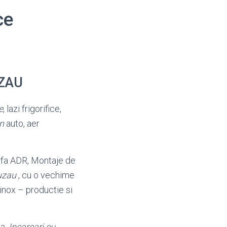
ce
UZAU
e
, lazi frigorifice,
on
auto, aer
marfa ADR, Montaje de
uzau
, cu o vechime
 inox – productie si
a.
Incarcari cu