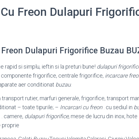
 Cu Freon Dulapuri Frigorifi
u Freon Dulapuri Frigorifice Buzau B
ce rapid si simplu, ieftin si la preturi bune!
dulapuri frigorific
 componente frigorifice, centrale frigorifice,
incarcare fre
 aparate aer conditionat
buzau
.
n transport rutier, marfuri generale, frigorifice, transport 
tionat – toate tipurile; –
Incarcari cu freon
. cu sediul in
b
. . camere,
dulapuri frigorifice
, mese de lucru din inox, hote
 proprie
rancea, Galati,
Buzau
,Tecuci,Ialomita,Calarasi ,Giurgiu,
Valce