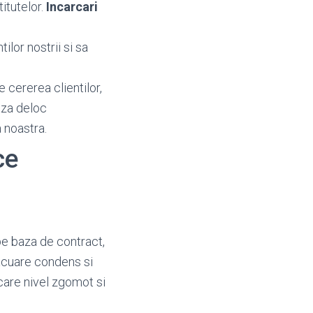
titutelor.
Incarcari
ilor nostrii si sa
e cererea clientilor,
aza deloc
 noastra.
ce
pe baza de contract,
vacuare condens si
care nivel zgomot si