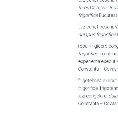
freon
Calarasi ·
Inca
frigorifice
Bucuresti 
Urziceni, Focsani, V
dulapuri frigorifice
B
repar frigidere cong
frigorifice
, combine 
experienta execut
Constanta – Covas
frigotehnist execut 
frigorifice. frigote
lazi congelare,
dulap
Constanta – Covas