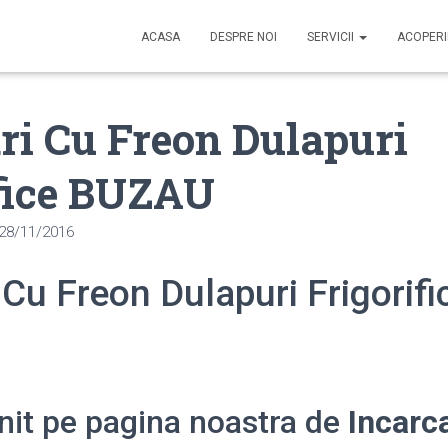
ACASA
DESPRE NOI
SERVICII
ACOPER
ri Cu Freon Dulapuri
fice BUZAU
28/11/2016
 Cu Freon Dulapuri Frigorifi
enit pe pagina noastra de
Incarc