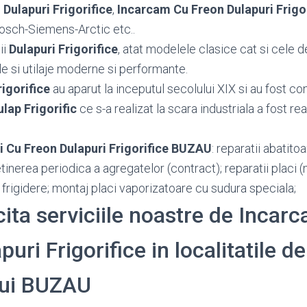
 Dulapuri Frigorifice
,
Incarcam Cu Freon Dulapuri Frigo
osch-Siemens-Arctic etc..
ii
Dulapuri Frigorifice
, atat modelele clasice cat si cele d
e si utilaje moderne si performante.
rigorifice
au aparut la inceputul secolului XIX si au fost con
ulap Frigorific
ce s-a realizat la scara industriala a fost re
i Cu Freon Dulapuri Frigorifice BUZAU
: reparatii abatit
tretinerea periodica a agregatelor (contract); reparatii placi
rigidere; montaj placi vaporizatoare cu sudura speciala;
cita serviciile noastre de Incarc
uri Frigorifice in localitatile de
lui BUZAU