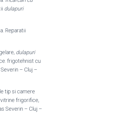
ii
dulapuri
a. Reparatii
ngelare,
dulapuri
ce. frigotehnist cu
 Severin – Cluj –
de tip si camere
itrine frigorifice,
as Severin – Cluj –