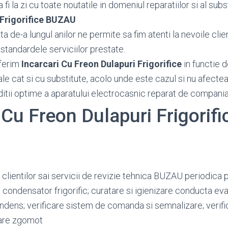
fi la zi cu toate noutatile in domeniul reparatiilor si al subs
 Frigorifice BUZAU
 de-a lungul anilor ne permite sa fim atenti la nevoile client
standardele serviciilor prestate.
ferim
Incarcari Cu Freon Dulapuri Frigorifice
in functie d
ale cat si cu substitute, acolo unde este cazul si nu afecte
ditii optime a aparatului electrocasnic reparat de compania
 Cu Freon Dulapuri Frigorifi
 clientilor sai servicii de revizie tehnica BUZAU periodica 
e condensator frigorific; curatare si igienizare conducta e
ndens; verificare sistem de comanda si semnalizare; verifi
are zgomot