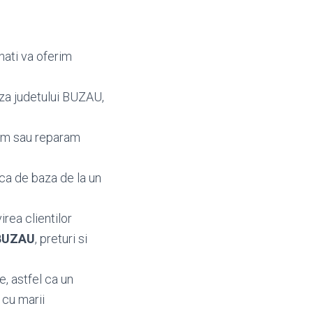
nati va oferim
aza judetului BUZAU,
bam sau reparam
aca de baza de la un
irea clientilor
 BUZAU
, preturi si
, astfel ca un
 cu marii