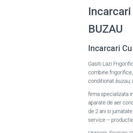
Incarcari
BUZAU
Incarcari C
Gasiti Lazi Frigorifi
combine frigorifice,
conditionat
buzau
,
firma specializata i
aparate de aer condi
de 2 ani si jumatate
service – productie
Urziceni, Focsani, V