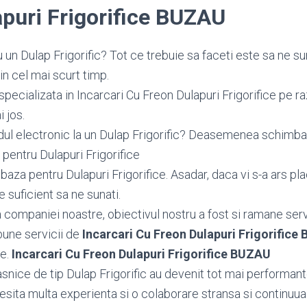
puri Frigorifice BUZAU
un Dulap Frigorific? Tot ce trebuie sa faceti este sa ne su
in cel mai scurt timp.
specializata in Incarcari Cu Freon Dulapuri Frigorifice pe r
i jos.
dul electronic la un Dulap Frigorific? Deasemenea schim
pentru Dulapuri Frigorifice
aza pentru Dulapuri Frigorifice. Asadar, daca vi s-a ars pl
e suficient sa ne sunati.
ea companiei noastre, obiectivul nostru a fost si ramane serv
bune servicii de
Incarcari Cu Freon Dulapuri Frigorifice
le.
Incarcari Cu Freon Dulapuri Frigorifice BUZAU
snice de tip Dulap Frigorific au devenit tot mai performante
esita multa experienta si o colaborare stransa si continuua