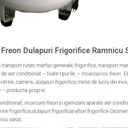
u Freon Dulapuri Frigorifice Ramnicu
n transport rutier, marfuri generale, frigorifice, transport m
de aer conditionat – toate tipurile; –
Incarcari
cu
freon
. 
 vitrine, camere,
dulapuri frigorifice
, mese de lucru din inox
e – productie proprie
conditionat,
incarcare freon
si igienizare aparate aer conditi
ine frigorifice,
dulapuri frigorifice
,
rafturi frigorifice Dezme
icu sarat
,.