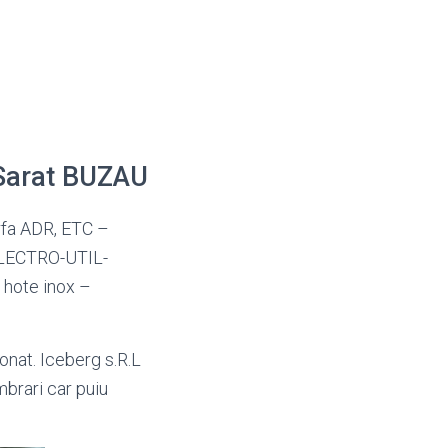
 Sarat BUZAU
arfa ADR, ETC –
ELECTRO-UTIL-
, hote inox –
onat. Iceberg s.R.L
mbrari car puiu