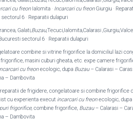
rcari cu freon
Ialomita ·
Incarcari cu freon
Giurgiu · Reparat
sectorul 6 · Reparatii dulapuri
rancea, Galati,
Buzau
,Tecuci,Ialomita,Calarasi ,Giurgiu,
Valce
ucuresti sectorul 6 · Reparatii dulapuri
elatoare combine si vitrine frigorifice la domiciliul lazi co
frigorifice, masini cuburi gheata, etc. expe camere frigorifi
incarcari cu freon
ecologic, dupa
Buzau
– Calarasi – Caras
na – Dambovita
reparatii de frigidere, congelatoare si combine frigorifice 
hnist cu experienta execut
incarcari cu freon
ecologic, dupa v
uri frigorifice
, combine frigorifice,
Buzau
– Calarasi – Car
na – Dambovita