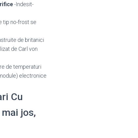
rifice
-Indesit-
e tip no-frost se
struite de britanici
alizat de Carl von
oare de temperaturi
 (module) electronice
ari Cu
 mai jos,