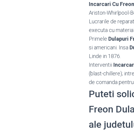
Incarcari Cu Freon
Ariston-Whirlpool-B
Lucrarile de reparat
executa cu material
Primele
Dulapuri F
si americani. Insa
D
Linde in 1876.
Interventii
Incarcar
(blast-chillere); in
de comanda pentru f
Puteti soli
Freon Dulap
ale judetu