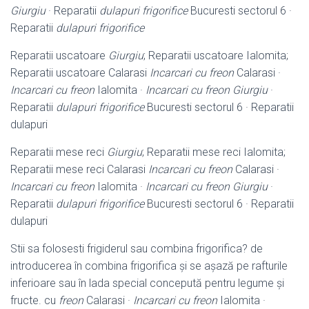
Giurgiu
· Reparatii
dulapuri frigorifice
Bucuresti sectorul 6 ·
Reparatii
dulapuri frigorifice
Reparatii uscatoare
Giurgiu
; Reparatii uscatoare Ialomita;
Reparatii uscatoare Calarasi
Incarcari cu freon
Calarasi ·
Incarcari cu freon
Ialomita ·
Incarcari cu freon Giurgiu
·
Reparatii
dulapuri frigorifice
Bucuresti sectorul 6 · Reparatii
dulapuri
Reparatii mese reci
Giurgiu
; Reparatii mese reci Ialomita;
Reparatii mese reci Calarasi
Incarcari cu freon
Calarasi ·
Incarcari cu freon
Ialomita ·
Incarcari cu freon Giurgiu
·
Reparatii
dulapuri frigorifice
Bucuresti sectorul 6 · Reparatii
dulapuri
Stii sa folosesti frigiderul sau combina frigorifica? de
introducerea în combina frigorifica și se așază pe rafturile
inferioare sau în lada special concepută pentru legume și
fructe. cu
freon
Calarasi ·
Incarcari cu freon
Ialomita ·