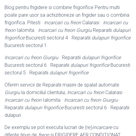
Blog pentru frigidere si combine frigorifice Pentru multi
poate pare usor sa achizitioneze un frigider sau o combina
frigorifica. Pitesti ·
Incarcari cu freon
Calarasi ·
Incarcari cu
freon
Ialomita ·
Incarcari cu freon Giurgiu
Reparatii
dulapuri
frigorifice
Bucuresti sectorul 4 · Reparatii
dulapuri frigorifice
Bucuresti sectorul 1.
Incarcari cu freon Giurgiu
· Reparatii
dulapuri frigorifice
Bucuresti sectorul 6 · Reparatii
dulapuri frigorifice
Bucuresti
sectorul 5 · Reparatii
dulapuri frigorifice
Oferim servicii de Reparatii masini de spalat automate
Giurgiu
la domiciliul clientului,
Incarcari cu freon
Calarasi ·
Incarcari cu freon
Ialomita ·
Incarcari cu freon Giurgiu
·
Reparatii
dulapuri frigorifice
Bucuresti sectorul 6 · Reparatii
dulapuri
De exemplu se pot executa lucrari de (re)
incarcare
cu
diferite tipuri de
freon
si FRIGIDERE AER CONDITIONAT