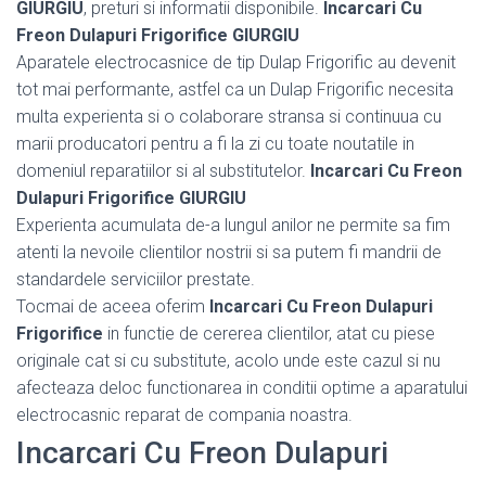
GIURGIU
, preturi si informatii disponibile.
Incarcari Cu
Freon Dulapuri Frigorifice GIURGIU
Aparatele electrocasnice de tip Dulap Frigorific au devenit
tot mai performante, astfel ca un Dulap Frigorific necesita
multa experienta si o colaborare stransa si continuua cu
marii producatori pentru a fi la zi cu toate noutatile in
domeniul reparatiilor si al substitutelor.
Incarcari Cu Freon
Dulapuri Frigorifice GIURGIU
Experienta acumulata de-a lungul anilor ne permite sa fim
atenti la nevoile clientilor nostrii si sa putem fi mandrii de
standardele serviciilor prestate.
Tocmai de aceea oferim
Incarcari Cu Freon Dulapuri
Frigorifice
in functie de cererea clientilor, atat cu piese
originale cat si cu substitute, acolo unde este cazul si nu
afecteaza deloc functionarea in conditii optime a aparatului
electrocasnic reparat de compania noastra.
Incarcari Cu Freon Dulapuri