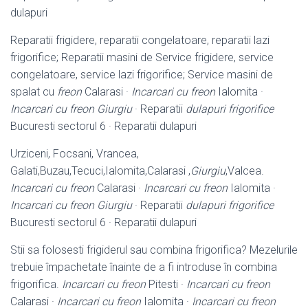
dulapuri
Reparatii frigidere, reparatii congelatoare, reparatii lazi
frigorifice; Reparatii masini de Service frigidere, service
congelatoare, service lazi frigorifice; Service masini de
spalat cu
freon
Calarasi ·
Incarcari cu freon
Ialomita ·
Incarcari cu freon Giurgiu
· Reparatii
dulapuri frigorifice
Bucuresti sectorul 6 · Reparatii dulapuri
Urziceni, Focsani, Vrancea,
Galati,Buzau,Tecuci,Ialomita,Calarasi ,
Giurgiu
,
Valcea.
Incarcari cu freon
Calarasi ·
Incarcari cu freon
Ialomita ·
Incarcari cu freon Giurgiu
· Reparatii
dulapuri frigorifice
Bucuresti sectorul 6 · Reparatii dulapuri
Stii sa folosesti frigiderul sau combina frigorifica? Mezelurile
trebuie împachetate înainte de a fi introduse în combina
frigorifica.
Incarcari cu freon
Pitesti ·
Incarcari cu freon
Calarasi ·
Incarcari cu freon
Ialomita ·
Incarcari cu freon