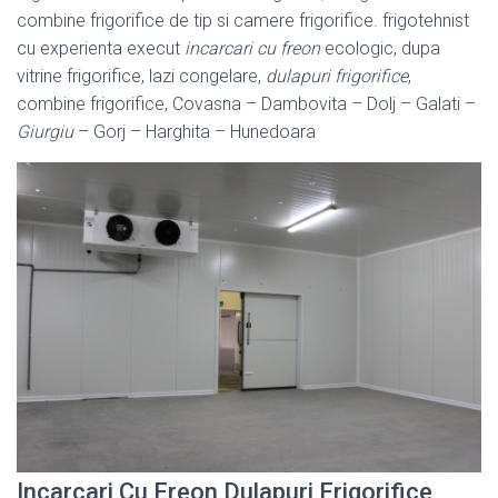
combine frigorifice de tip si camere frigorifice. frigotehnist
cu experienta execut
incarcari cu freon
ecologic, dupa
vitrine frigorifice, lazi congelare,
dulapuri frigorifice
,
combine frigorifice, Covasna – Dambovita – Dolj – Galati –
Giurgiu
– Gorj – Harghita – Hunedoara
Incarcari Cu Freon Dulapuri Frigorifice