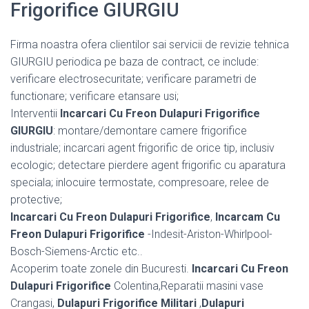
Frigorifice GIURGIU
Firma noastra ofera clientilor sai servicii de revizie tehnica
GIURGIU periodica pe baza de contract, ce include:
verificare electrosecuritate; verificare parametri de
functionare; verificare etansare usi;
Interventii
Incarcari Cu Freon Dulapuri Frigorifice
GIURGIU
: montare/demontare camere frigorifice
industriale; incarcari agent frigorific de orice tip, inclusiv
ecologic; detectare pierdere agent frigorific cu aparatura
speciala; inlocuire termostate, compresoare, relee de
protective;
Incarcari Cu Freon Dulapuri Frigorifice
,
Incarcam Cu
Freon Dulapuri Frigorifice
-Indesit-Ariston-Whirlpool-
Bosch-Siemens-Arctic etc..
Acoperim toate zonele din Bucuresti.
Incarcari Cu Freon
Dulapuri Frigorifice
Colentina,Reparatii masini vase
Crangasi,
Dulapuri Frigorifice Militari
,
Dulapuri