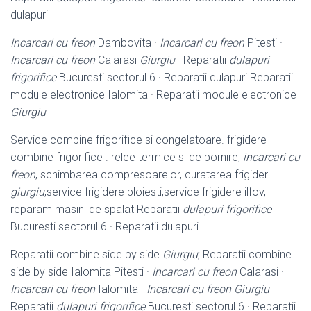
dulapuri
Incarcari cu freon
Dambovita ·
Incarcari cu freon
Pitesti ·
Incarcari cu freon
Calarasi
Giurgiu
· Reparatii
dulapuri
frigorifice
Bucuresti sectorul 6 · Reparatii dulapuri Reparatii
module electronice Ialomita · Reparatii module electronice
Giurgiu
Service combine frigorifice si congelatoare. frigidere
combine frigorifice . relee termice si de pornire,
incarcari cu
freon
, schimbarea compresoarelor, curatarea frigider
giurgiu
,service frigidere ploiesti,service frigidere ilfov,
reparam masini de spalat Reparatii
dulapuri frigorifice
Bucuresti sectorul 6 · Reparatii dulapuri
Reparatii combine side by side
Giurgiu
; Reparatii combine
side by side Ialomita Pitesti ·
Incarcari cu freon
Calarasi ·
Incarcari cu freon
Ialomita ·
Incarcari cu freon Giurgiu
·
Reparatii
dulapuri frigorifice
Bucuresti sectorul 6 · Reparatii