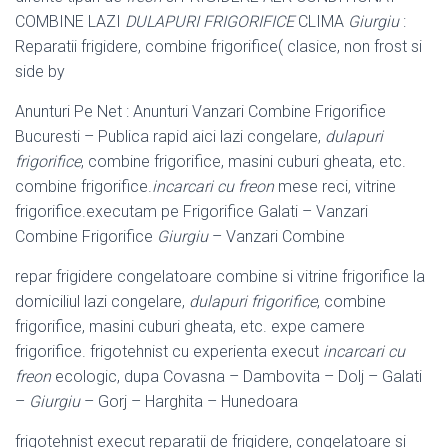
COMBINE LAZI
DULAPURI FRIGORIFICE
CLIMA
Giurgiu
:
Reparatii frigidere, combine frigorifice( clasice, non frost si
side by
Anunturi Pe Net : Anunturi Vanzari Combine Frigorifice
Bucuresti – Publica rapid aici lazi congelare,
dulapuri
frigorifice
, combine frigorifice, masini cuburi gheata, etc.
combine frigorifice.
incarcari cu freon
mese reci, vitrine
frigorifice.
executam pe Frigorifice Galati – Vanzari
Combine Frigorifice
Giurgiu
– Vanzari Combine
repar frigidere congelatoare combine si vitrine frigorifice la
domiciliul lazi congelare,
dulapuri frigorifice
, combine
frigorifice, masini cuburi gheata, etc. expe camere
frigorifice. frigotehnist cu experienta execut
incarcari cu
freon
ecologic, dupa Covasna – Dambovita – Dolj – Galati
–
Giurgiu
– Gorj – Harghita – Hunedoara
frigotehnist execut reparatii de frigidere, congelatoare si