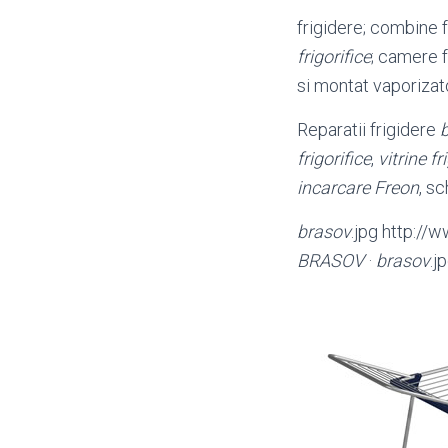
frigidere; combine f
frigorifice
; camere 
si montat vaporizat
Reparatii frigidere
frigorifice
,
vitrine fr
incarcare Freon
, s
brasov
.jpg http://
BRASOV
·
brasov
.j