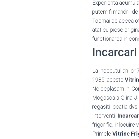
Experienta acumulata
putem fi mandrii de 
Tocmai de aceea o
atat cu piese origin
functionarea in con
Incarcari
La inceputul anilor 
1985, aceste
Vitri
Ne deplasam in: Cor
Mogosoaia-Glina-Ji
regasiti locatia dvs
Interventii
Incarcar
frigorific, inlocuire
Primele
Vitrine Fri