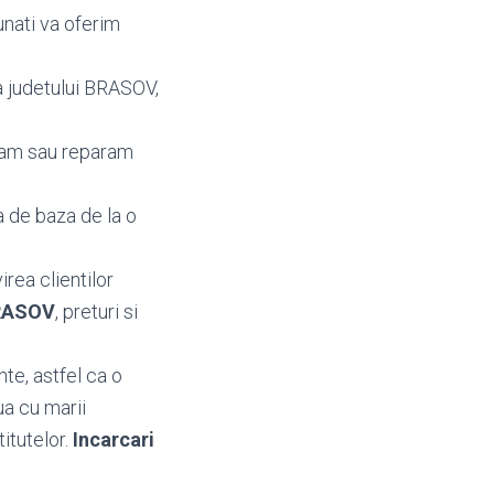
unati va oferim
za judetului BRASOV,
mbam sau reparam
a de baza de la o
irea clientilor
BRASOV
, preturi si
te, astfel ca o
ua cu marii
titutelor.
Incarcari