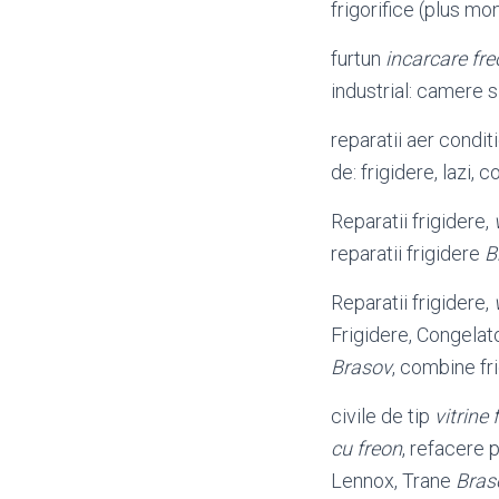
frigorifice (plus mon
furtun
incarcare fr
industrial: camere s
reparatii aer condit
de: frigidere, lazi,
Reparatii frigidere,
reparatii frigidere
B
Reparatii frigidere,
Frigidere, Congelat
Brasov
, combine fr
civile de tip
vitrine 
cu freon
, refacere 
Lennox, Trane
Bras