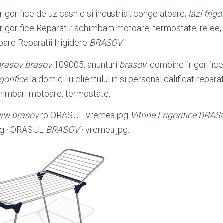
rigorifice de uz casnic si industrial; congelatoare;
lazi frigo
frigorifice Reparatii: schimbam motoare, termostate, relee,
oare Reparatii frigidere
BRASOV
brasov brasov
109005, anunturi
brasov
. combine frigorific
igorifice
la domiciliu clientului in si personal calificat reparat
chimbari motoare, termostate,
www.
brasov
.ro ORASUL vremea.jpg
Vitrine Frigorifice
BRAS
pg · ORASUL
BRASOV
· vremea.
jpg.