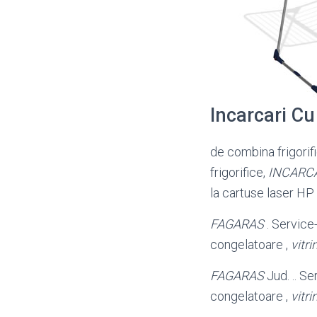
Incarcari Cu
de combina frigorifi
frigorifice,
INCARC
la cartuse laser H
FAGARAS
. Service-
congelatoare ,
vitri
FAGARAS
Jud. .. Se
congelatoare ,
vitri