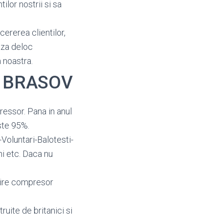
ilor nostrii si sa
cererea clientilor,
aza deloc
 noastra.
ce BRASOV
essor. Pana in anul
ste 95%.
Voluntari-Balotesti-
i etc. Daca nu
uire compresor
ruite de britanici si