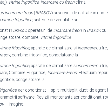
taj);
vitrine frigorifice
;
incarcare cu freon
clima
eon
,
incarcare freon
(
BRASOV
) si servicii de calitate in domen
i
vitrine frigorifice
, sisteme de ventilatie si.
ionat in
Brasov
, operatiuni de
incarcare freon
in
Brasov
, cu
 congelatoare, combine,
vitrine frigorifice
,
vitrine frigorifice
, aparate de climatizare si
incarcare
cu fre
rasov
, combine frigorifice, congelatoare la
vitrine frigorifice
, aparate de climatizare si
incarcare
cu fre,
oare, Combine Frigorifice,
Incarcare Freon
. Efectuam repara
igorifice, congelatoare la
frigorifice
, aer conditionat – split, multisplit, duct; de agent f
parametrii software. Revizii, mentenanta aer conditionat, roo
ov
– imagine.