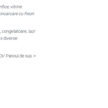
rifice
;
vitrine
incarcare cu freon
e, congelatoare,
lazi
ii diverse:
OV
. Panoul de sus. >