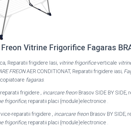
 Freon Vitrine Frigorifice Fagaras B
ca, Reparatii frigidere Iasi,
vitrine frigorifice
verticale
vitrin
ARE FREON
AER CONDITIONAT, Reparatii frigidere iasi,
Fa
P copiatoare
fagaras
.
reparatii frigidere ,
incarcare freon
Brasov SIDE BY SIDE
, 
ne frigorifice
, reparatii placi (module)electronice .
rvice-reparatii frigidere ,
incarcare freon
Brasov BY SIDE, re
ne frigorifice
, reparatii placi (module)electronice .