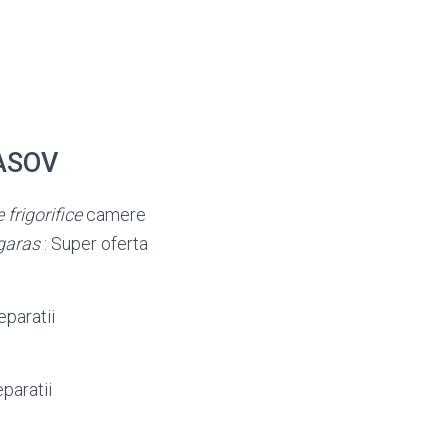
RASOV
e frigorifice
camere
garas
: Super oferta
reparatii
paratii