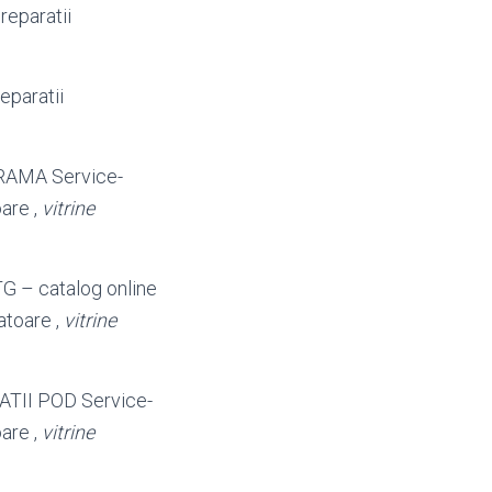
reparatii
eparatii
 RAMA Service-
are ,
vitrine
TG – catalog online
atoare ,
vitrine
RATII POD Service-
are ,
vitrine