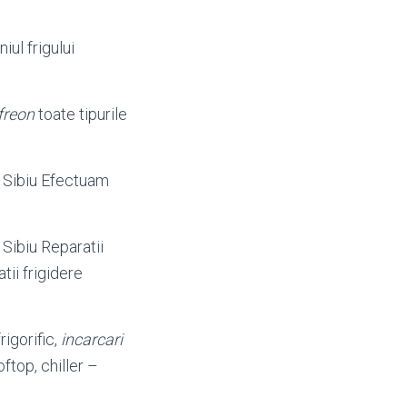
iul frigului
freon
toate tipurile
, Sibiu Efectuam
 Sibiu Reparatii
tii frigidere
rigorific,
incarcari
ftop, chiller –