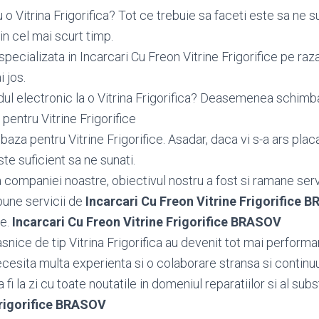
o Vitrina Frigorifica? Tot ce trebuie sa faceti este sa ne s
in cel mai scurt timp.
pecializata in Incarcari Cu Freon Vitrine Frigorifice pe ra
i jos.
dul electronic la o Vitrina Frigorifica? Deasemenea schi
pentru Vitrine Frigorifice
za pentru Vitrine Frigorifice. Asadar, daca vi s-a ars plac
este suficient sa ne sunati.
ea companiei noastre, obiectivul nostru a fost si ramane serv
bune servicii de
Incarcari Cu Freon Vitrine Frigorifice 
le.
Incarcari Cu Freon Vitrine Frigorifice BRASOV
nice de tip Vitrina Frigorifica au devenit tot mai performan
necesita multa experienta si o colaborare stransa si continu
fi la zi cu toate noutatile in domeniul reparatiilor si al subs
Frigorifice BRASOV