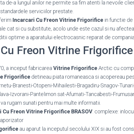
 de-a lungul anilor ne permite sa fim atenti la nevoile client
standardele serviciilor prestate.
ferim
Incarcari Cu Freon Vitrine Frigorifice
in functie de 
ale cat si cu substitute, acolo unde este cazul si nu afecte
ditii optime a aparatului electrocasnic reparat de compania
 Cu Freon Vitrine Frigorifi
70, a inceput fabricarea
Vitrine Frigorifice
Arctic cu compr
ne Frigorifice
detineau piata romaneasca si acopereau pe
netu-Branesti-Otopeni-Mihailesti-Bragadiru-Snagov-Tunari-
lava-Izvorani-Pantelimon sat-Afumati-Tancabesti-Frumusan
. va rugam sunati pentru mai multe informatii.
i Cu Freon Vitrine Frigorifice BRASOV
: complexe: inloc
 vaporizator
gorifice
au aparut la inceputul secolului XIX si au fost const