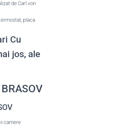
alizat de Carl von
 termostat, placa
ari Cu
ai jos, ale
ce BRASOV
ASOV
tii camere