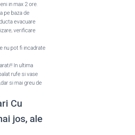
eni in max 2 ore.
ca pe baza de
onducta evacuare
zare; verificare
e nu pot fi incadrate
ati!! In ultima
alat rufe si vase
,dar si mai greu de
ari Cu
ai jos, ale