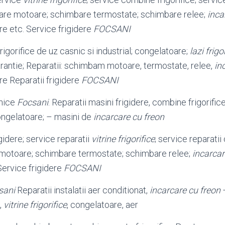
bare motoare; schimbare termostate; schimbare relee;
inca
e etc. Service frigidere
FOCSANI
rigorifice de uz casnic si industrial; congelatoare;
lazi frigo
rantie; Reparatii: schimbam motoare, termostate, relee,
in
e Reparatii frigidere
FOCSANI
snice
Focsani
. Reparatii masini frigidere, combine frigorific
ongelatoare; – masini de
incarcare cu freon
igidere; service reparatii
vitrine frigorifice
; service reparatii
motoare; schimbare termostate; schimbare relee;
incarcar
Service frigidere
FOCSANI
sani
Reparatii instalatii aer conditionat,
incarcare cu freon
–
,
vitrine frigorifice
, congelatoare, aer