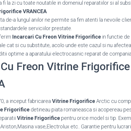
fi la zi cu toate noutatile in domeniul reparatiilor si al subs
Frigorifice VRANCEA
 de-a lungul anilor ne permite sa fim atenti la nevoile client
standardele serviciilor prestate.
ferim
Incarcari Cu Freon Vitrine Frigorifice
in functie de 
ale cat si cu substitute, acolo unde este cazul si nu afecte
ditii optime a aparatului electrocasnic reparat de compania
 Cu Freon Vitrine Frigorifice
A
70, a inceput fabricarea
Vitrine Frigorifice
Arctic cu compr
ne Frigorifice
detineau piata romaneasca si acopereau pe
eparatii
Vitrine Frigorifice
pentru orice model si tip. Exe
riston,Masina vase,Electrolux etc.. Garantie pentru lucrari