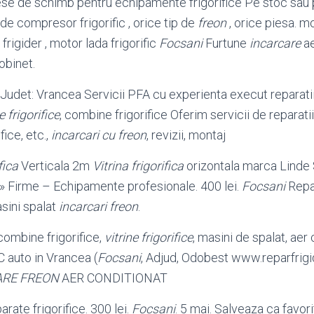
ese de schimb pentru echipamente frigorifice Pe stoc sau
de compresor frigorific , orice tip de
freon
, orice piesa. 
frigider , motor lada frigorific
Focsani
Furtune
incarcare
ae
obinet.
Judet: Vrancea Servicii PFA cu experienta execut reparatii 
e frigorifice
, combine frigorifice Oferim servicii de reparatii
ice, etc.,
incarcari cu freon
, revizii, montaj
fica
Verticala 2m
Vitrina frigorifica
orizontala marca Linde S
» Firme – Echipamente profesionale. 400 lei.
Focsani
Repar
sini spalat
incarcari freon
.
 combine frigorifice,
vitrine frigorifice
, masini de spalat, aer 
C auto in Vrancea (
Focsani
, Adjud, Odobest www.reparfrigi
ARE FREON
AER CONDITIONAT
rate frigorifice. 300 lei.
Focsani
. 5 mai. Salveaza ca favor