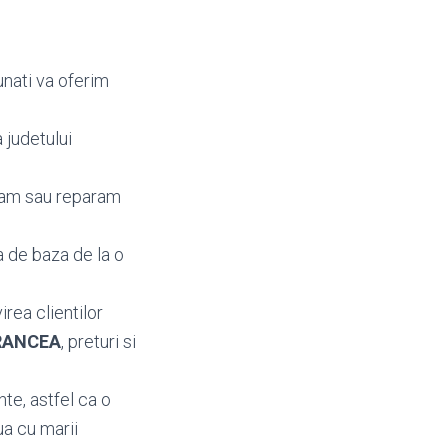
unati va oferim
 judetului
mbam sau reparam
a de baza de la o
irea clientilor
 VRANCEA
, preturi si
te, astfel ca o
ua cu marii