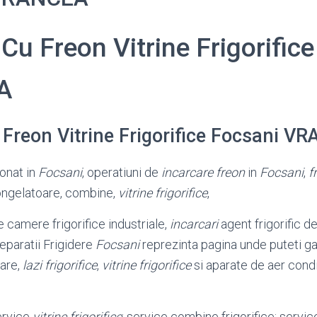
 Cu Freon Vitrine Frigorifice
A
 Freon Vitrine Frigorifice Focsani V
ionat in
Focsani
, operatiuni de
incarcare freon
in
Focsani
,
f
 congelatoare, combine,
vitrine frigorifice
,
camere frigorifice industriale,
incarcari
agent frigorific de
eparatii Frigidere
Focsani
reprezinta pagina unde puteti ga
oare,
lazi frigorifice
,
vitrine frigorifice
si aparate de aer condi
service
vitrine frigorifice
; service combine frigorifice; servi