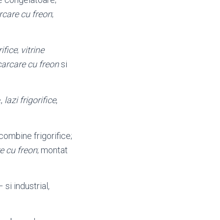
rcare cu freon
;
rifice
;
vitrine
carcare cu freon
si
e,
lazi frigorifice
,
 combine frigorifice;
e cu freon
; montat
 si industrial,