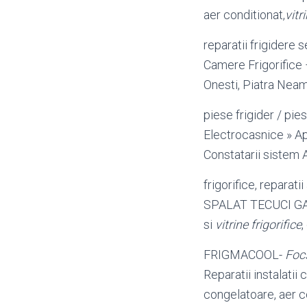
aer conditionat,
vitr
reparatii frigidere 
Camere Frigorifice
Onesti, Piatra Neam
piese frigider / pie
Electrocasnice » Apa
Constatarii sistem 
frigorifice, reparati
SPALAT TECUCI G
si
vitrine frigorifice
,
FRIGMACOOL-
Foc
Reparatii instalatii 
congelatoare, aer c