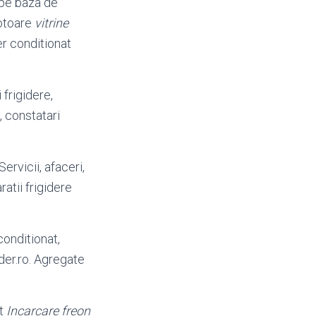
 pe baza de
motoare
vitrine
r conditionat
frigidere,
, constatari
ervicii, afaceri,
atii frigidere
conditionat,
der.ro. Agregate
it
Incarcare freon