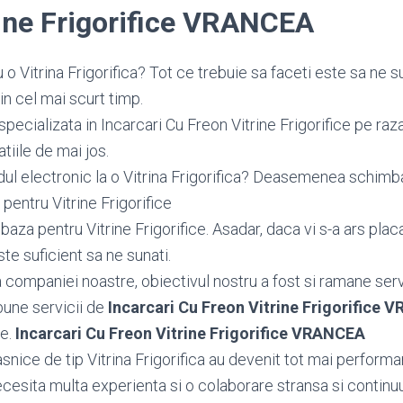
rine Frigorifice VRANCEA
o Vitrina Frigorifica? Tot ce trebuie sa faceti este sa ne s
in cel mai scurt timp.
pecializata in Incarcari Cu Freon Vitrine Frigorifice pe raza
tiile de mai jos.
dul electronic la o Vitrina Frigorifica? Deasemenea schi
pentru Vitrine Frigorifice
za pentru Vitrine Frigorifice. Asadar, daca vi s-a ars plac
este suficient sa ne sunati.
ea companiei noastre, obiectivul nostru a fost si ramane serv
bune servicii de
Incarcari Cu Freon Vitrine Frigorifice
le.
Incarcari Cu Freon Vitrine Frigorifice VRANCEA
nice de tip Vitrina Frigorifica au devenit tot mai performan
necesita multa experienta si o colaborare stransa si continu