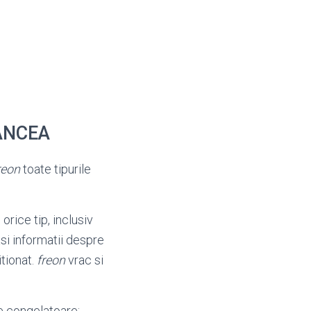
RANCEA
reon
toate tipurile
 orice tip, inclusiv
si informatii despre
tionat.
freon
vrac si
ce congelatoare;