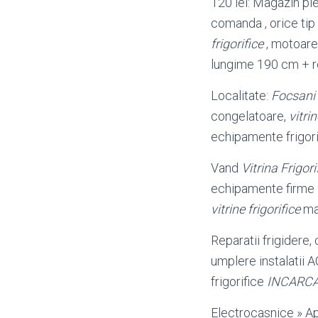
120 lei: Magazin pi
comanda , orice tip 
frigorifice
, motoare 
lungime 190 cm + r
Localitate:
Focsani
congelatoare,
vitrin
echipamente frigorif
Vand
Vitrina Frigori
echipamente firme 
vitrine frigorifice
ma
Reparatii frigidere,
umplere instalatii A
frigorifice
INCARC
Electrocasnice » Apa