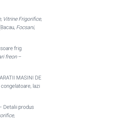
e
,
Vitrine Frigorifice
,
 (Bacau,
Focsani
,
oare frig.
ri freon
–
REPARATII MASINI DE
, congelatoare, lazi
 Detalii produs
gorifice
,