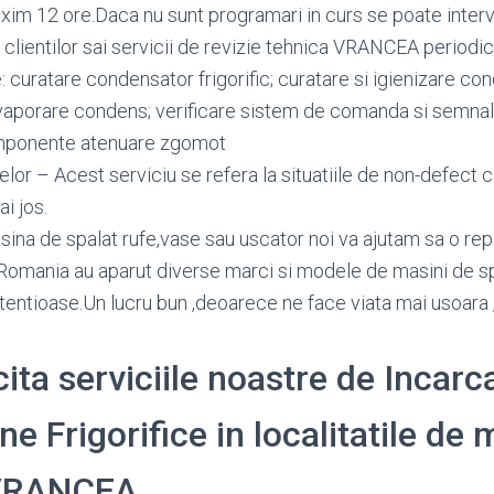
maxim 12 ore.Daca nu sunt programari in curs se poate interv
 clientilor sai servicii de revizie tehnica VRANCEA periodi
: curatare condensator frigorific; curatare si igienizare c
vaporare condens; verificare sistem de comanda si semnali
omponente atenuare zgomot
or – Acest serviciu se refera la situatiile de non-defect c
ai jos.
sina de spalat rufe,vase sau uscator noi va ajutam sa o repar
Romania au aparut diverse marci si modele de masini de sp
etentioase.Un lucru bun ,deoarece ne face viata mai usoara 
cita serviciile noastre de Incarc
ne Frigorifice in localitatile de m
 VRANCEA