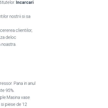
titutelor.
Incarcari
ilor nostrii si sa
cererea clientilor,
aza deloc
 noastra.
essor. Pana in anul
ste 95%.
mple:Masina vase
 si piese de 12