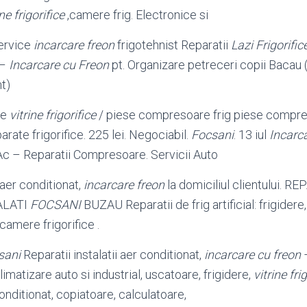
ine frigorifice
,camere frig. Electronice si
service
incarcare freon
frigotehnist Reparatii
Lazi Frigorific
 –
Incarcare cu Freon
pt. Organizare petreceri copii Bacau
t)
se
vitrine frigorifice
/ piese compresoare frig piese compres
rate frigorifice. 225 lei. Negociabil.
Focsani
. 13 iul
Incarca
Ac – Reparatii Compresoare. Servicii Auto
i aer conditionat,
incarcare freon
la domiciliul clientului. 
ALATI
FOCSANI
BUZAU Reparatii de frig artificial: frigidere
 camere frigorifice .
sani
Reparatii instalatii aer conditionat,
incarcare cu freon
–
climatizare auto si industrial, uscatoare, frigidere,
vitrine fri
onditionat, copiatoare, calculatoare
,