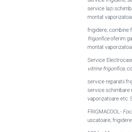
service lazi schim
montat vaporizatoar
frigidere; combine f
frigorifice
oferim ga
montat vaporizatoar
Service Electroca
vitrine frigorifice
, c
service reparatii fr
service schimbare 
vaporizatoare etc. 
FRIGMACOOL-
Foc
uscatoare, frigidere