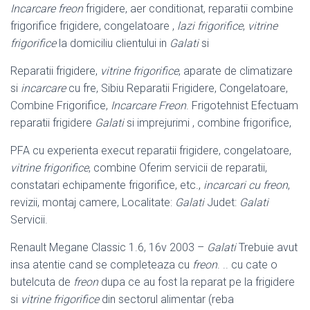
Incarcare freon
frigidere, aer conditionat, reparatii combine
frigorifice frigidere, congelatoare ,
lazi frigorifice
,
vitrine
frigorifice
la domiciliu clientului in
Galati
si
Reparatii frigidere,
vitrine frigorifice
, aparate de climatizare
si
incarcare
cu fre, Sibiu Reparatii Frigidere, Congelatoare,
Combine Frigorifice,
Incarcare Freon
. Frigotehnist Efectuam
reparatii frigidere
Galati
si imprejurimi , combine frigorifice,
PFA cu experienta execut reparatii frigidere, congelatoare,
vitrine frigorifice
, combine Oferim servicii de reparatii,
constatari echipamente frigorifice, etc.,
incarcari cu freon
,
revizii, montaj camere, Localitate:
Galati
Judet:
Galati
Servicii.
Renault Megane Classic 1.6, 16v 2003 –
Galati
Trebuie avut
insa atentie cand se completeaza cu
freon
. .. cu cate o
butelcuta de
freon
dupa ce au fost la reparat pe la frigidere
si
vitrine frigorifice
din sectorul alimentar (reba