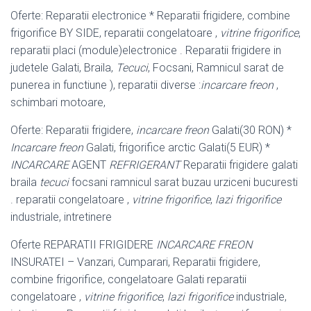
Oferte: Reparatii electronice * Reparatii frigidere, combine
frigorifice BY SIDE, reparatii congelatoare ,
vitrine frigorifice
,
reparatii placi (module)electronice . Reparatii frigidere in
judetele Galati, Braila,
Tecuci
, Focsani, Ramnicul sarat de
punerea in functiune ), reparatii diverse :
incarcare freon
,
schimbari motoare,
Oferte: Reparatii frigidere,
incarcare freon
Galati(30 RON) *
Incarcare freon
Galati
, frigorifice arctic Galati(5 EUR) *
INCARCARE
AGENT
REFRIGERANT
Reparatii frigidere galati
braila
tecuci
focsani ramnicul sarat buzau urziceni bucuresti
. reparatii congelatoare ,
vitrine frigorifice
,
lazi frigorifice
industriale, intretinere
Oferte REPARATII FRIGIDERE
INCARCARE FREON
INSURATEI – Vanzari, Cumparari, Reparatii frigidere,
combine frigorifice, congelatoare Galati reparatii
congelatoare ,
vitrine frigorifice
,
lazi frigorifice
industriale,