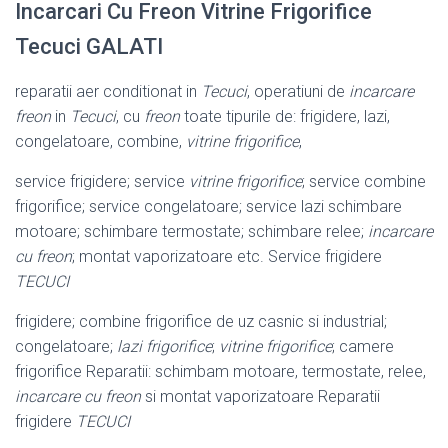
Incarcari Cu Freon Vitrine Frigorifice
Tecuci GALATI
reparatii aer conditionat in
Tecuci
, operatiuni de
incarcare
freon
in
Tecuci
, cu
freon
toate tipurile de: frigidere, lazi,
congelatoare, combine,
vitrine frigorifice
,
service frigidere; service
vitrine frigorifice
; service combine
frigorifice; service congelatoare; service lazi schimbare
motoare; schimbare termostate; schimbare relee;
incarcare
cu freon
; montat vaporizatoare etc. Service frigidere
TECUCI
frigidere; combine frigorifice de uz casnic si industrial;
congelatoare;
lazi frigorifice
;
vitrine frigorifice
; camere
frigorifice Reparatii: schimbam motoare, termostate, relee,
incarcare cu freon
si montat vaporizatoare Reparatii
frigidere
TECUCI