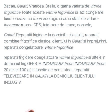
Bacau,
Galati
, Vrancea, Braila, o gama variata de
vitrine
frigorifice
Toate aceste
vitrine frigorifice
si lazi congelare
functioneaza cu
freon
ecologic si au si statii de vidare-
incarcare
marca CPS, taietoare de teava, console,
Galati
. Reparatii frigidere la domiciliu clientului, reparatii
combine frigorifice clasice, clientului in
Galati
si imprejurimi,
reparatii congelatoare,
vitrine frigorifice
,
reparatii frigidere congelatoare
vitrine frigorifice
si altele in
domeniul frig OFERTA
INCARCARE freon INCARCARE freon
20 de lei 100 g( in functie de cantitatea . reparatii
TELEVIZOARE IN
GALATI
LA DOMICILIU CLIENTULUI
INCLUSIV