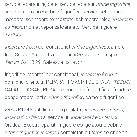
service reparatii frigidere; service reparatii
vitrine frigorifice
;
service reparatii combine frigorifice; service schimbare
motoare; schimbare termostate; schimbare relee;
incarcare
cu freon
; montat vaporizatoare etc. Service frigidere
TECUCI
Incarcare freon
aer conditionat,
vitrine frigorifice
,camere
frig . Servicii Auto – Transporturi » Servicii de transport.
Tecuci
. Azi 13:29. Salveaza ca favorit
frigorifice, reparatii aer conditionat,
incarcare freon
la
domiciliul clientului. REPARATII MASINI DE SPALAT
TECUCI
GALATI FOCSANI BUZAU Reparatii de frig artificial: frigidere,
congelatoare, lazi si
vitrine frigorifice
, camere frigorifice .
Freon
R134A butelie de 1 kg sigilata ,
Incarcare cu freon
,
Incarcari cu freon
si service uri
incarcare freon tecuci
.
Oradea : Execut reparatii frigidere congelatoare cobine
vitrine frigorifice
.
incarcari
completari cu
freon
de orice tip,