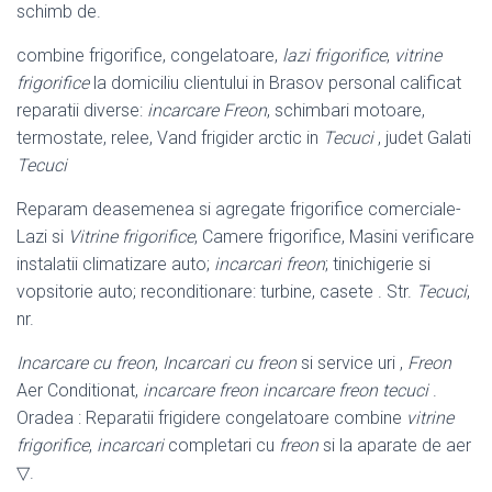
schimb de.
combine frigorifice, congelatoare,
lazi frigorifice
,
vitrine
frigorifice
la domiciliu clientului in Brasov personal calificat
reparatii diverse:
incarcare Freon
, schimbari motoare,
termostate, relee, Vand frigider arctic in
Tecuci
, judet Galati
Tecuci
Reparam deasemenea si agregate frigorifice comerciale-
Lazi si
Vitrine frigorifice
, Camere frigorifice, Masini verificare
instalatii climatizare auto;
incarcari freon
; tinichigerie si
vopsitorie auto; reconditionare: turbine, casete . Str.
Tecuci
,
nr.
Incarcare cu freon
,
Incarcari cu freon
si service uri ,
Freon
Aer Conditionat,
incarcare freon
incarcare freon tecuci
.
Oradea : Reparatii frigidere congelatoare combine
vitrine
frigorifice
,
incarcari
completari cu
freon
si la aparate de aer
▽.