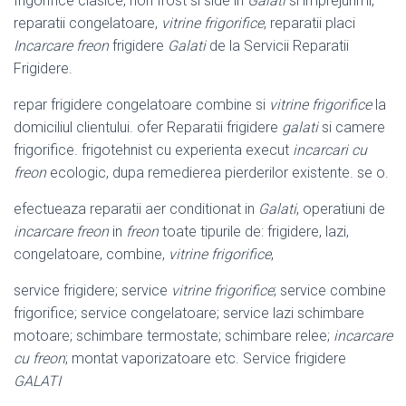
frigorifice clasice, non frost si side in
Galati
si imprejurimi,
reparatii congelatoare,
vitrine frigorifice
, reparatii placi
Incarcare freon
frigidere
Galati
de la Servicii Reparatii
Frigidere.
repar frigidere congelatoare combine si
vitrine frigorifice
la
domiciliul clientului. ofer Reparatii frigidere
galati
si camere
frigorifice. frigotehnist cu experienta execut
incarcari cu
freon
ecologic, dupa remedierea pierderilor existente. se o.
efectueaza reparatii aer conditionat in
Galati
, operatiuni de
incarcare freon
in
freon
toate tipurile de: frigidere, lazi,
congelatoare, combine,
vitrine frigorifice
,
service frigidere; service
vitrine frigorifice
; service combine
frigorifice; service congelatoare; service lazi schimbare
motoare; schimbare termostate; schimbare relee;
incarcare
cu freon
; montat vaporizatoare etc. Service frigidere
GALATI