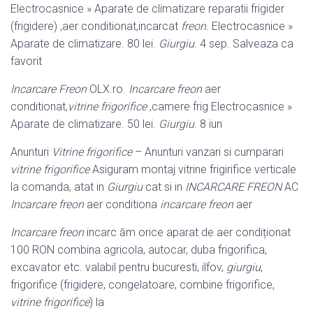
Electrocasnice » Aparate de climatizare reparatii frigider
(frigidere) ,aer conditionat,incarcat
freon
. Electrocasnice »
Aparate de climatizare. 80 lei.
Giurgiu
. 4 sep. Salveaza ca
favorit
Incarcare Freon
OLX.ro.
Incarcare freon
aer
conditionat,
vitrine frigorifice
,
camere frig Electrocasnice »
Aparate de climatizare. 50 lei.
Giurgiu
. 8 iun
Anunturi
Vitrine frigorifice
– Anunturi vanzari si cumparari
vitrine frigorifice
Asiguram montaj vitrine frigirifice verticale
la comanda, atat in
Giurgiu
cat si in
INCARCARE FREON
AC
Incarcare freon
aer conditiona
incarcare freon
aer
Incarcare freon
incarc ăm orice aparat de aer condiționat
100 RON combina agricola, autocar, duba frigorifica,
excavator etc. valabil pentru bucuresti, ilfov,
giurgiu
,
frigorifice (frigidere, congelatoare, combine frigorifice,
vitrine frigorifice
) la