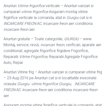
Anunturi
Vitrine frigorifice
verticale – Anunturi vanzari si
cumparari
vitrine frigorifice
Asiguram montaj vitrine
frigirifice verticale la comanda, atat in
Giurgiu
cat si in
INCARCARE FREON
AC
Incarcare freon
aer conditiona
incarcare freon
aer
Anunturi gratuite – Toate categoriile,
GIURGIU
– www.
Montaj, service, revizi,
incarcari freon
, verificari, aparate aer
conditionat, agregate frigorifice frigidere Frigorifice,
Reparatii
Vitrine Frigorifice
, Reparatii Agregate Frigorifice
Auto, Repar
.
Anunturi Vitrine frig – Anunturi vanzari si cumparari vitrine frig
– 23-Aug-2016 pe Anunturi cat si in localitatile invecinate
orasului
Giurgiu
.
vitrine frigorifice Giurgiu
, .
INCARCARE
FREON
AC
Incarcare freon
aer conditiona
incarcare freon
aer
Asiguram montaj vitrine frigirifice verticale la comanda, atat