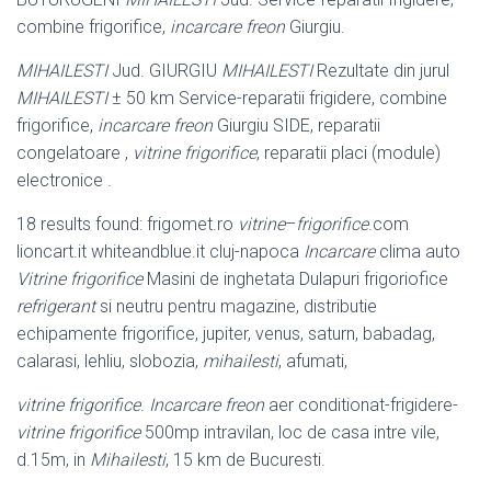
combine frigorifice,
incarcare freon
Giurgiu.
MIHAILESTI
Jud. GIURGIU
MIHAILESTI
Rezultate din jurul
MIHAILESTI
± 50 km Service-reparatii frigidere, combine
frigorifice,
incarcare freon
Giurgiu SIDE, reparatii
congelatoare ,
vitrine frigorifice
, reparatii placi (module)
electronice .
18 results found: frigomet.ro
vitrine
–
frigorifice
.com
lioncart.it whiteandblue.it cluj
-napoca
Incarcare
clima auto
Vitrine frigorifice
Masini de inghetata Dulapuri frigoriofice
refrigerant
si neutru pentru magazine, distributie
echipamente frigorifice, jupiter, venus, saturn, babadag,
calarasi, lehliu, slobozia,
mihailesti
, afumati,
vitrine frigorifice
.
Incarcare freon
aer conditionat-frigidere-
vitrine frigorifice
500mp intravilan, loc de casa intre vile,
d.15m, in
Mihailesti
, 15 km de Bucuresti.