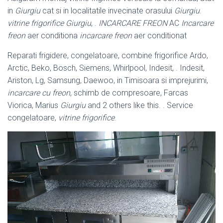
in
Giurgiu
cat si in localitatile invecinate orasului
Giurgiu
.
vitrine frigorifice Giurgiu
, .
INCARCARE FREON
AC
Incarcare
freon
aer conditiona
incarcare freon
aer conditionat
Reparati frigidere, congelatoare, combine frigorifice Ardo,
Arctic, Beko, Bosch, Siemens, Whirlpool, Indesit, . Indesit,
Ariston, Lg, Samsung, Daewoo, in Timisoara si imprejurimi,
incarcare cu freon
, schimb de compresoare, Farcas
Viorica, Marius
Giurgiu
and 2 others like this. . Service
congelatoare,
vitrine frigorifice
.