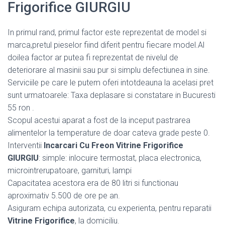
Frigorifice GIURGIU
In primul rand, primul factor este reprezentat de model si
marca,pretul pieselor fiind diferit pentru fiecare model.Al
doilea factor ar putea fi reprezentat de nivelul de
deteriorare al masinii sau pur si simplu defectiunea in sine.
Serviciile pe care le putem oferi intotdeauna la acelasi pret
sunt urmatoarele: Taxa deplasare si constatare in Bucuresti
55 ron .
Scopul acestui aparat a fost de la inceput pastrarea
alimentelor la temperature de doar cateva grade peste 0.
Interventii
Incarcari Cu Freon Vitrine Frigorifice
GIURGIU
: simple: inlocuire termostat, placa electronica,
microintrerupatoare, garnituri, lampi
Capacitatea acestora era de 80 litri si functionau
aproximativ 5.500 de ore pe an.
Asiguram echipa autorizata, cu experienta, pentru reparatii
Vitrine Frigorifice
, la domiciliu.