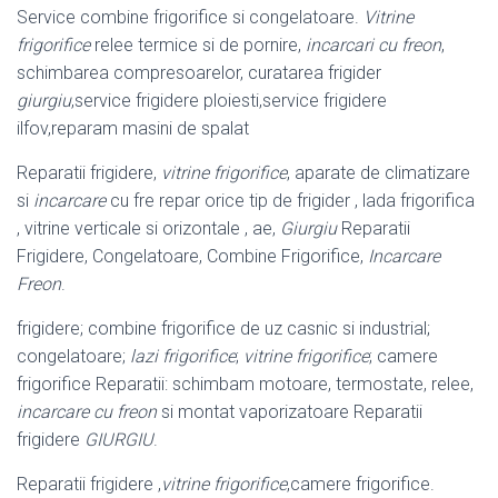
Service combine frigorifice si congelatoare.
Vitrine
frigorifice
relee termice si de pornire,
incarcari cu freon
,
schimbarea compresoarelor, curatarea frigider
giurgiu
,service frigidere ploiesti,service frigidere
ilfov,reparam masini de spalat
Reparatii frigidere,
vitrine frigorifice
, aparate de climatizare
si
incarcare
cu fre repar orice tip de frigider , lada frigorifica
, vitrine verticale si orizontale , ae,
Giurgiu
Reparatii
Frigidere, Congelatoare, Combine Frigorifice,
Incarcare
Freon
.
frigidere; combine frigorifice de uz casnic si industrial;
congelatoare;
lazi frigorifice
;
vitrine frigorifice
; camere
frigorifice Reparatii: schimbam motoare, termostate, relee,
incarcare cu freon
si montat vaporizatoare Reparatii
frigidere
GIURGIU
.
Reparatii frigidere ,
vitrine frigorifice
,camere frigorifice.