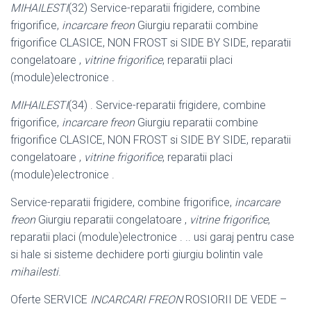
MIHAILESTI
(32) Service-reparatii frigidere, combine
frigorifice,
incarcare freon
Giurgiu reparatii combine
frigorifice CLASICE, NON FROST si SIDE BY SIDE, reparatii
congelatoare ,
vitrine frigorifice
, reparatii placi
(module)electronice .
MIHAILESTI
(34) . Service-reparatii frigidere, combine
frigorifice,
incarcare freon
Giurgiu reparatii combine
frigorifice CLASICE, NON FROST si SIDE BY SIDE, reparatii
congelatoare ,
vitrine frigorifice
, reparatii placi
(module)electronice .
Service-reparatii frigidere, combine frigorifice,
incarcare
freon
Giurgiu reparatii congelatoare ,
vitrine frigorifice
,
reparatii placi (module)electronice . .. usi garaj pentru case
si hale si sisteme dechidere porti giurgiu bolintin vale
mihailesti
.
Oferte SERVICE
INCARCARI FREON
ROSIORII DE VEDE –