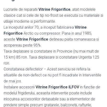
Lucrarile de reparatii
Vitrine Frigorifice
, atat modelele
clasice cat si cele de tip no-frost se executa cu materiale si
utilaje moderne si performante.
La inceputul anilor 70, a inceput fabricarea
Vitrine
Frigorifice
Arctic cu compressor. Pana in anul 1985,
aceste
Vitrine Frigorifice
detineau piata romaneasca si
acopereau peste 95%.
Taxa deplasare si constatare in Provincie (nu mai mult de
15 km) 85 ron. Taxa deplasare si constatare Urgenta 125
ron.
Constatarea defectelor – Acest serviciu se refera la
situatiile de non-defect ce nu pot fi incadrate in interventiile
de mai jos.
Instalare accesorii
Vitrine Frigorifice ILFOV
in functie de
modelul frigiderului, aceasta interventie poate include
inlocuirea accesoriilor detasabile sau a elementelor de
prindere simple precum gratarele, balconetii, rafturile,