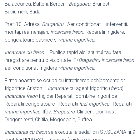
Balaceanca, Balteni, Berceni,
Bragadiru
, Branesti,
Buciumeni, Buda,
Pret: 10. Adresa:
Bragadiru
. Aer conditionat – interventii,
montaj, reamenajari,
incarcare freon
. Reparatii frigidere,
congelatoare casnice si
vitrine frigorifice
.
incarcare cu freon
– Publica rapid aici anuntul tau fara
inregistrare pentru o vizibilitate IF/
Bragadiru
Incarcare freon
aer conditionat-frigidere-
vitrine frigorifice
.
Firma noastra se ocupa cu intretinerea echipamentelor
frigorifice Ariston. –
incarcare
cu agent frigorific (
freon
)
incarcare freon
frigider Reparatii combine frigorifice ·
Reparatii congelatoare · Reparatii
lazi frigorifice
· Reparatii
vitrine frigorifice
Ilfov:
Bragadiru
, Clinceni, Domnesti,
Dragomiresti, Chitila, Mogosoaia
, Buftea
Incarcarea cu freon
se executa la sediul din Str.SUZANA nr.9
sect.5 BUCURESTI . Service frigidere,camere