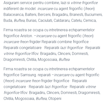
Asiguram service pentru combine, lazi si
vitrine frigorifice
indiferent de model.
incarcare
cu agent frigorific (
freon
)
Balaceanca, Balteni, Berceni, Bragadiru, Branesti, Buciumeni,
Buda,
Buftea
, Burias, Caciulati, Caldararu, Catelu, Cernica,
Firma noastra se ocupa cu intretinerea echipamentelor
frigorifice Ariston. –
incarcare
cu agent frigorific (
freon
)
incarcare freon
frigider Reparatii combine frigorifice ·
Reparatii congelatoare · Reparatii
lazi frigorifice
· Reparatii
vitrine frigorifice
Ilfov: Bragadiru, Clinceni, Domnesti,
Dragomiresti, Chitila, Mogosoaia
,
Buftea
Firma noastra se ocupa cu intretinerea echipamentelor
frigorifice Samsung. reparati –
incarcare
cu agent frigorific
(
freon
)
incarcare freon
frigider frigorifice · Reparatii
congelatoare · Reparatii
lazi frigorifice
· Reparatii
vitrine
frigorifice
Ilfov: Bragadiru, Clinceni, Domnesti, Dragomiresti,
Chitila, Mogosoaia,
Buftea
, Otopeni