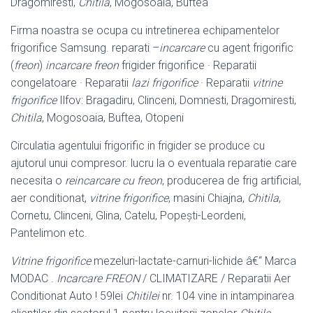
Dragomiresti,
Chitila
, Mogosoaia
, Buftea
Firma noastra se ocupa cu intretinerea echipamentelor
frigorifice Samsung. reparati –
incarcare
cu agent frigorific
(
freon
)
incarcare freon
frigider frigorifice · Reparatii
congelatoare · Reparatii
lazi frigorifice
· Reparatii
vitrine
frigorifice
Ilfov: Bragadiru, Clinceni, Domnesti, Dragomiresti,
Chitila
, Mogosoaia, Buftea, Otopeni
Circulatia agentului frigorific in frigider se produce cu
ajutorul unui compresor. lucru la o eventuala reparatie care
necesita o
reincarcare cu freon
, producerea de frig artificial,
aer conditionat,
vitrine frigorifice
, masini Chiajna,
Chitila
,
Cornetu, Clinceni, Glina, Catelu, Popești-Leordeni,
Pantelimon etc.
Vitrine frigorifice
mezeluri-lactate-carnuri-lichide â€“ Marca
MODAC .
Incarcare FREON
/ CLIMATIZARE / Reparatii Aer
Conditionat Auto ! 59lei
Chitilei
nr. 104 vine in intampinarea