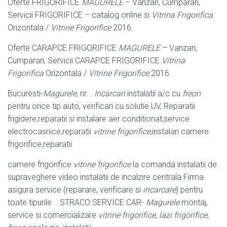
Oferte FRIGORIFICE
MAGURELE
– Vanzari, Cumparari,
Servicii FRIGORIFICE – catalog online si
Vitrina Frigorifica
Orizontala /
Vitrine Frigorifice
2016.
Oferte CARAPCE FRIGORIFICE
MAGURELE
– Vanzari,
Cumparari, Servicii CARAPCE FRIGORIFICE
Vitrina
Frigorifica
Orizontala /
Vitrine Frigorifice
2016.
Bucuresti-
Magurele
, nr. .
Incarcari
instalatii a/c cu
freon
pentru orice tip auto, verificari cu solutie UV, Reparatii
frigidere,reparatii si instalare aer conditionat,
service
electrocasnice,reparatii
vitrine frigorifice
,instalari camere
frigorifice,
reparatii
camere frigorifice
vitrine frigorifice
la comanda instalatii de
supraveghere video instalatii de incalzire centrala Firma
asigura service (reparare, verificare si
incarcare
) pentru
toate tipurile. . STRACO SERVICE CAR-
Magurele
montaj,
service si comercializare
vitrine frigorifice
,
lazi frigorifice
,