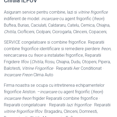
Chitila ILFOV
Asiguram service pentru combine, lazi si
vitrine frigorifice
indiferent de model.
incarcare
cu agent frigorific (
freon
)
Buftea, Burias, Caciulati, Caldararu, Catelu, Cernica, Chiajna,
Chitila
, Ciofliceni, Ciolpani, Ciorogarla, Clinceni, Copaceni,
SERVICE congelatoare si combine frigorifice. Reparatii
combine frigorifice identificare si remediere pierdere
freon
,
reincarcarea cu
freon
a instalatiei frigorifice, Reparatii
Frigidere Ilfov (
Chitila
, Rosu, Chiajna, Dudu, Otopeni, Pipera,
Balotesti,
Vitrine Frigorifice
· Reparatii Aer Conditionat ·
Incarcare Freon
Clima Auto
Firma noastra se ocupa cu intretinerea echipamentelor
frigorifice Ariston. –
incarcare
cu agent frigorific (
freon
)
incarcare freon
frigider Reparatii combine frigorifice ·
Reparatii congelatoare · Reparatii
lazi frigorifice
· Reparatii
vitrine frigorifice
Ilfov: Bragadiru, Clinceni, Domnesti,