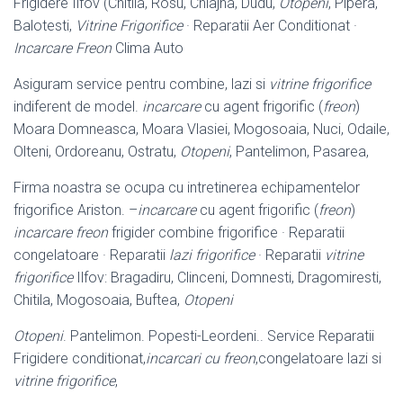
Frigidere Ilfov (Chitila, Rosu, Chiajna, Dudu,
Otopeni
, Pipera,
Balotesti,
Vitrine Frigorifice
· Reparatii Aer Conditionat ·
Incarcare Freon
Clima Auto
Asiguram service pentru combine, lazi si
vitrine frigorifice
indiferent de model.
incarcare
cu agent frigorific (
freon
)
Moara Domneasca, Moara Vlasiei, Mogosoaia, Nuci, Odaile,
Olteni, Ordoreanu, Ostratu,
Otopeni
, Pantelimon, Pasarea,
Firma noastra se ocupa cu intretinerea echipamentelor
frigorifice Ariston. –
incarcare
cu agent frigorific (
freon
)
incarcare freon
frigider combine frigorifice · Reparatii
congelatoare · Reparatii
lazi frigorifice
· Reparatii
vitrine
frigorifice
Ilfov: Bragadiru, Clinceni, Domnesti, Dragomiresti,
Chitila, Mogosoaia, Buftea,
Otopeni
Otopeni
. Pantelimon. Popesti-Leordeni.. Service Reparatii
Frigidere conditionat,
incarcari cu freon
,congelatoare lazi si
vitrine frigorifice
,