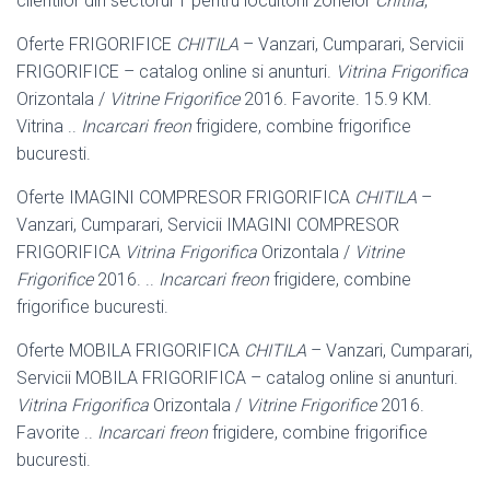
clientilor din sectorul 1 pentru locuitorii zonelor
Chitila
,
Oferte FRIGORIFICE
CHITILA
– Vanzari, Cumparari, Servicii
FRIGORIFICE – catalog online si anunturi.
Vitrina Frigorifica
Orizontala /
Vitrine Frigorifice
2016
. Favorite. 15.9 KM.
Vitrina ..
Incarcari freon
frigidere, combine frigorifice
bucuresti.
Oferte IMAGINI COMPRESOR FRIGORIFICA
CHITILA
–
Vanzari, Cumparari, Servicii IMAGINI COMPRESOR
FRIGORIFICA
Vitrina Frigorifica
Orizontala /
Vitrine
Frigorifice
2016. ..
Incarcari freon
frigidere, combine
frigorifice bucuresti.
Oferte MOBILA FRIGORIFICA
CHITILA
– Vanzari, Cumparari,
Servicii MOBILA FRIGORIFICA – catalog online si anunturi.
Vitrina Frigorifica
Orizontala /
Vitrine Frigorifice
2016.
Favorite ..
Incarcari freon
frigidere, combine frigorifice
bucuresti.