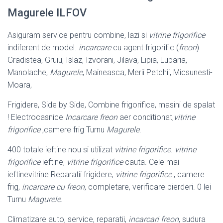
Magurele ILFOV
Asiguram service pentru combine, lazi si
vitrine frigorifice
indiferent de model.
incarcare
cu agent frigorific (
freon
)
Gradistea, Gruiu, Islaz, Izvorani, Jilava, Lipia, Luparia,
Manolache,
Magurele
, Maineasca, Merii Petchii, Micsunesti-
Moara,
Frigidere, Side by Side, Combine frigorifice, masini de spalat
! Electrocasnice
Incarcare freon
aer conditionat,
vitrine
frigorifice
,camere frig Turnu
Magurele
.
400 totale ieftine nou si utilizat
vitrine frigorifice
.
vitrine
frigorifice
ieftine,
vitrine frigorifice
cauta. Cele mai
ieftinevitrine Reparatii frigidere,
vitrine frigorifice
, camere
frig,
incarcare cu freon
, completare, verificare pierderi. 0 lei
Turnu
Magurele
.
Climatizare auto, service, reparatii,
incarcari freon
, sudura