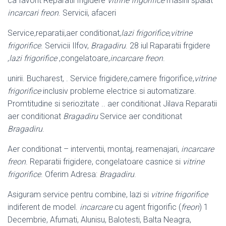
ca favorit Reparatii frigidere
vitrine frigorifice
masini spalat
incarcari freon
. Servicii, afaceri
Service,reparatii,aer conditionat,
lazi frigorifice
,
vitrine
frigorifice
. Servicii Ilfov,
Bragadiru
. 28 iul Raparatii frgidere
,
lazi frigorifice
,congelatoare,
incarcare freon
.
unirii. Bucharest, . Service frigidere,camere frigorifice,
vitrine
frigorifice
inclusiv probleme electrice si automatizare.
Promtitudine si seriozitate .. aer conditionat Jilava Reparatii
aer conditionat
Bragadiru
Service aer conditionat
Bragadiru
.
Aer conditionat – interventii, montaj, reamenajari,
incarcare
freon
. Reparatii frigidere, congelatoare casnice si
vitrine
frigorifice
. Oferim Adresa:
Bragadiru
.
Asiguram service pentru combine, lazi si
vitrine frigorifice
indiferent de model.
incarcare
cu agent frigorific (
freon
) 1
Decembrie, Afumati, Alunisu, Balotesti, Balta Neagra,