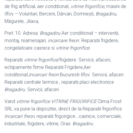
de frig artificial, aer conditionat,
vitrine frigorifice
, masini de
Ilfov – Voluntari, Berceni, Dârvari, Domnești,
Bragadiru
,
Măgurele, Jilava,
Pret: 10. Adresa:
Bragadiru
Aer conditionat – interventii,
montaj, reamenajari,
incarcare freon
. Reparatii frigidere,
congelatoare casnice si
vitrine frigorifice
.
Reparatii
vitrine frigorifice
/frigidere. Servicii, afaceri,
echipamente firme Reparatii Frigidere,Aer
conditionat,
Incarcari freon
Bucuresti-Ilfov. Servicii, afaceri .
Reparatii centrale termice , reparatii placi electronice
Bragadiru
. Servicii, afaceri
Vand
vitrine frigorifice VITRINE FRIGORIFICE
Clima Frost
SRL va pune la dispozitie, direct de la Reparatii frigorifice
Incarcari freon
, reparatii frigorigice , casnice, comerciale,
industriale, frigidere, vitrine, Oras:
Bragadiru
.