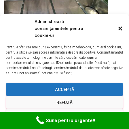
Administrează
consimțămintele pentru
cookie-uri
Pentru a oferi cea mai bună experiență, folosim tehnologii, cum ar fi cookie-uri,
pentru a stoca și/sau accesa informațiile despre dispozitive. Consimțământul
pentru aceste tehnologii ne permite să procesăm date, cum ar fi
comportamentul de navigare sau ID-uri unice pe acest site. Dacă nu îți dai
Incarcari Cu Freon Vitrine Frigorifice
consimțământul sau îți retragi consimțământul dat poate avea afecte negative
asupra unor anumite funcționalități și funcții.
Pantelimon ILFOV
ACCEPTĂ
Frigidere; Combine Frigorifice de uz casnic si industrial;
Congelatoare; Lazi garantie; Reparatii: schimbam motoare,
REFUZĂ
termostate, relee,
incarcare cu freon
si montat Reparatii
Vitrine Frigorifice
Ostrov, Reparatii
Vitrine Frigorifice
VEZI PREFERINȚELE
Suna pentru urgente!!
Pantelimon
,