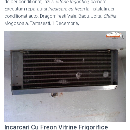
de aer conditionat, lazi si
vitrine frigorifice
, camere
Executam reparatii si
incarcare cu freon
la instalatii aer
conditionat auto. Dragomiresti Vale, Bacu, Joita,
Chitila
,
Mogosoaia, Tartasesti, 1 Decembrie,
Incarcari Cu Freon Vitrine Frigorifice