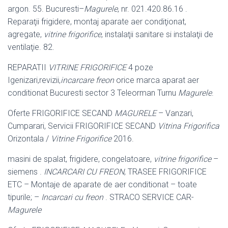
argon. 55. Bucuresti
–
Magurele
, nr. 021.420.86.16 .
Reparaţii frigidere, montaj aparate aer condiţionat,
agregate,
vitrine frigorifice
, instalaţii sanitare si instalaţii de
ventilaţie. 82.
REPARATII
VITRINE FRIGORIFICE
4 poze
Igenizari,revizii,
incarcare freon
orice marca aparat aer
conditionat Bucuresti sector 3 Teleorman Turnu
Magurele
.
Oferte FRIGORIFICE SECAND
MAGURELE
– Vanzari,
Cumparari, Servicii FRIGORIFICE SECAND
Vitrina Frigorifica
Orizontala /
Vitrine Frigorifice
2016.
masini de spalat, frigidere, congelatoare,
vitrine frigorifice
–
siemens .
INCARCARI CU FREON
, TRASEE FRIGORIFICE
ETC – Montaje de aparate de aer conditionat – toate
tipurile; –
Incarcari cu freon
. STRACO SERVICE CAR-
Magurele