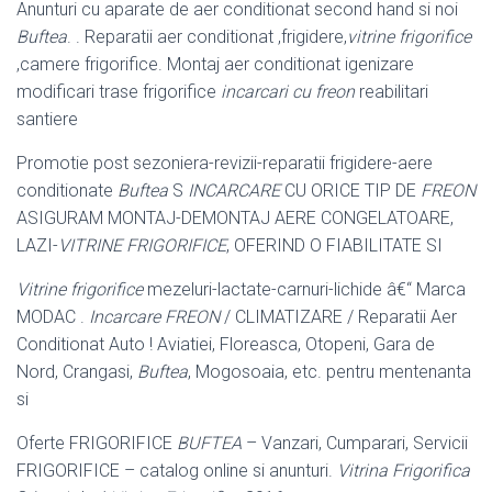
Anunturi cu aparate de aer conditionat second hand si noi
Buftea
. . Reparatii aer conditionat ,frigidere,
vitrine frigorifice
,camere frigorifice. Montaj aer conditionat igenizare
modificari trase frigorifice
incarcari cu freon
reabilitari
santiere
Promotie post sezoniera-revizii-reparatii frigidere-aere
conditionate
Buftea
S
INCARCARE
CU ORICE TIP DE
FREON
ASIGURAM MONTAJ-DEMONTAJ AERE CONGELATOARE,
LAZI-
VITRINE FRIGORIFICE
, OFERIND O FIABILITATE SI
Vitrine frigorifice
mezeluri-lactate-carnuri-lichide â€“ Marca
MODAC .
Incarcare FREON
/ CLIMATIZARE / Reparatii Aer
Conditionat Auto ! Aviatiei, Floreasca, Otopeni, Gara de
Nord, Crangasi,
Buftea
, Mogosoaia, etc. pentru mentenanta
si
Oferte FRIGORIFICE
BUFTEA
– Vanzari, Cumparari, Servicii
FRIGORIFICE – catalog online si anunturi.
Vitrina Frigorifica