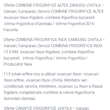
Oferte COMBINE FRIGORIFICE ALTEX ZANUSSI
CHITILA
–
Vanzari, Cumparari, Servicii COMBINE FRIGORIFICE ALTEX
Incarcari freon
frigidere, combine frigorifice bucuresti .
Vitrina Frigorifica
Orizontala /
Vitrine Frigorifice
2016.
Favorite.
Oferte COMBINA FRIGORIFICA INOX SAMSUNG
CHITILA
–
Vanzari, Cumparari, Servicii COMBINA FRIGORIFICA INOX
15.9 KM.
Incarcari freon
frigidere, combine frigorifice
bucuresti .
Vitrina Frigorifica
/
Vitrine Frigorifice
/
Producator New.
113 totale ieftine nou si utilizat
incarcari freon
.
incarcari
freon
ieftine,
incarcari freon
Chitila
. Montator aer
conditionat, service, intretinere,
incarcari cu freon
si Repar
frigidere congelatoare combine si
vitrine frigorifice
la
domiciliul clientului
.
Oferte CARAPCE FRIGORIFICE
CHITILA
– Vanzari,