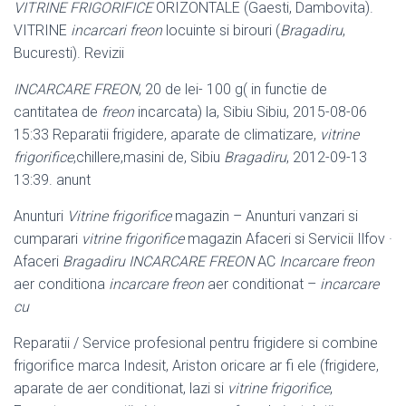
VITRINE FRIGORIFICE
ORIZONTALE (Gaesti, Dambovita).
VITRINE
incarcari freon
locuinte si birouri (
Bragadiru
,
Bucuresti). Revizii
INCARCARE FREON
, 20 de lei- 100 g( in functie de
cantitatea de
freon
incarcata
) la, Sibiu Sibiu, 2015-08-06
15:33 Reparatii frigidere, aparate de climatizare,
vitrine
frigorifice
,chillere,masini de, Sibiu
Bragadiru
, 2012-09-13
13:39. anunt
Anunturi
Vitrine frigorifice
magazin – Anunturi vanzari si
cumparari
vitrine frigorifice
magazin Afaceri si Servicii Ilfov ·
Afaceri
Bragadiru
INCARCARE FREON
AC
Incarcare freon
aer conditiona
incarcare freon
aer conditionat –
incarcare
cu
Reparatii / Service profesional pentru frigidere si combine
frigorifice marca Indesit, Ariston oricare ar fi ele (frigidere,
aparate de aer conditionat, lazi si
vitrine frigorifice
,