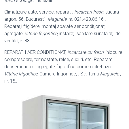
freon
ecologic, instalatii
Climatizare auto, service, reparatii,
incarcari freon
, sudura
argon. 56. Bucuresti
–
Magurele
, nr. 021.420.86.16 .
Reparaţii frigidere, montaj aparate aer condiţionat,
agregate,
vitrine frigorifice
, instalaţii sanitare si instalaţii de
ventilaţie. 83.
REPARATII AER CONDITIONAT,
incarcare cu freon
, inlocuire
compresoare, termostate, relee, suduri, etc. Reparam
deasemenea si agregate frigorifice comerciale-Lazi si
Vitrine frigorifice
, Camere frigorifice, . Str. Turnu
Magurele
,
nr. 15,.