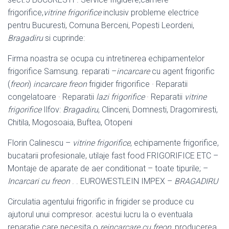
frigorifice,
vitrine frigorifice
inclusiv probleme electrice
pentru Bucuresti, Comuna Berceni, Popesti Leordeni,
Bragadiru
si cuprinde:
Firma noastra se ocupa cu intretinerea echipamentelor
frigorifice Samsung. reparati –
incarcare
cu agent frigorific
(
freon
)
incarcare freon
frigider frigorifice · Reparatii
congelatoare · Reparatii
lazi frigorifice
· Reparatii
vitrine
frigorifice
Ilfov:
Bragadiru
, Clinceni, Domnesti, Dragomiresti,
Chitila, Mogosoaia, Buftea, Otopeni
Florin Calinescu –
vitrine frigorifice
, echipamente frigorifice,
bucatarii profesionale
, utilaje fast food FRIGORIFICE ETC –
Montaje de aparate de aer conditionat – toate tipurile; –
Incarcari cu freon
. . EUROWESTLEIN IMPEX –
BRAGADIRU
Circulatia agentului frigorific in frigider se produce cu
ajutorul unui compresor. acestui lucru la o eventuala
reparatie care necesita o
reincarcare cu freon
, producerea