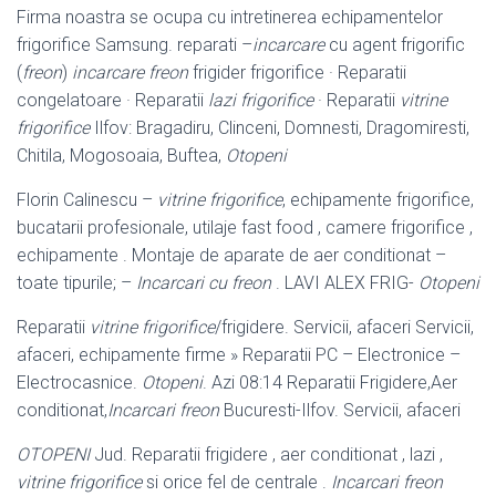
Firma noastra se ocupa cu intretinerea echipamentelor
frigorifice Samsung. reparati –
incarcare
cu agent frigorific
(
freon
)
incarcare freon
frigider frigorifice · Reparatii
congelatoare · Reparatii
lazi frigorifice
· Reparatii
vitrine
frigorifice
Ilfov: Bragadiru, Clinceni, Domnesti, Dragomiresti,
Chitila, Mogosoaia, Buftea,
Otopeni
Florin Calinescu –
vitrine frigorifice
, echipamente frigorifice,
bucatarii profesionale
, utilaje fast food , camere frigorifice ,
echipamente . Montaje de aparate de aer conditionat –
toate tipurile; –
Incarcari cu freon
. LAVI ALEX FRIG-
Otopeni
Reparatii
vitrine frigorifice
/frigidere. Servicii, afaceri Servicii,
afaceri, echipamente firme » Reparatii PC – Electronice –
Electrocasnice.
Otopeni
. Azi 08
:14 Reparatii Frigidere,Aer
conditionat,
Incarcari freon
Bucuresti-Ilfov. Servicii, afaceri
OTOPENI
Jud. Reparatii frigidere , aer conditionat , lazi ,
vitrine frigorifice
si orice fel de centrale .
Incarcari freon