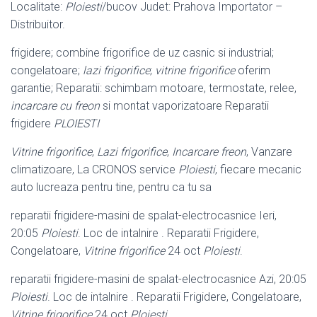
Localitate:
Ploiesti
/bucov Judet: Prahova Importator –
Distribuitor.
frigidere; combine frigorifice de uz casnic si industrial;
congelatoare;
lazi frigorifice
;
vitrine frigorifice
oferim
garantie; Reparatii: schimbam motoare, termostate, relee,
incarcare cu freon
si montat vaporizatoare Reparatii
frigidere
PLOIESTI
Vitrine frigorifice
,
Lazi frigorifice
,
Incarcare freon
, Vanzare
climatizoare, La CRONOS service
Ploiesti
, fiecare mecanic
auto lucreaza pentru tine, pentru ca tu sa
reparatii frigidere-masini de spalat-electrocasnice Ieri,
20:05
Ploiesti
. Loc de intalnire . Reparatii Frigidere,
Congelatoare,
Vitrine frigorifice
24 oct
Ploiesti
.
reparatii frigidere-masini de spalat-electrocasnice Azi, 20:05
Ploiesti
. Loc de intalnire . Reparatii Frigidere, Congelatoare,
Vitrine frigorifice
24 oct
Ploiesti
.