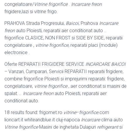
congelatoare/
Vitrine frigorifice
.
Incarcare freon
frigidere,lazi si vitrine frigo.
PRAHOVA Strada Progresului,
Baicoi
, Prahova
Incarcare
freon
auto Ploiesti, reparatii aer conditionat auto ..
frigorifice CLASICE, NON FROST si SIDE BY SIDE, reparatii
congelatoare ,
vitrine frigorifice
, reparatii placi (module)
electronice .
Oferte REPARATII FRIGIDERE SERVICE
INCARCARE BAICOI
– Vanzari, Cumparari, Servicii REPARATII reparatii frigidere,
combine frigorifice Ploiesti si imprejurimi reparatii: frigidere,
congelatoare,
vitrine frigorifice
, aer conditionat si masini de
spalat. ..
Incarcare freon
auto Ploiesti, reparatii aer
conditionat auto
.
18 results found: frigomet.ro
vitrine
–
frigorifice
.com
lioncart.it whiteandblue.it cluj
-napoca
Incarcare
clima auto
Vitrine frigorifice
Masini de inghetata Dulapuri
refrigerant
si