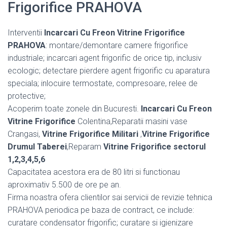
Frigorifice PRAHOVA
Interventii
Incarcari Cu Freon Vitrine Frigorifice
PRAHOVA
: montare/demontare camere frigorifice
industriale; incarcari agent frigorific de orice tip, inclusiv
ecologic; detectare pierdere agent frigorific cu aparatura
speciala; inlocuire termostate, compresoare, relee de
protective;
Acoperim toate zonele din Bucuresti.
Incarcari Cu Freon
Vitrine Frigorifice
Colentina,Reparatii masini vase
Crangasi,
Vitrine Frigorifice Militari
,
Vitrine Frigorifice
Drumul Taberei
,Reparam
Vitrine Frigorifice sectorul
1,2,3,4,5,6
Capacitatea acestora era de 80 litri si functionau
aproximativ 5.500 de ore pe an.
Firma noastra ofera clientilor sai servicii de revizie tehnica
PRAHOVA periodica pe baza de contract, ce include:
curatare condensator frigorific; curatare si igienizare