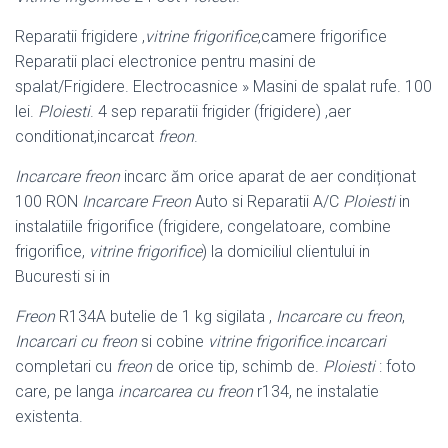
Reparatii frigidere ,
vitrine frigorifice
,camere frigorifice
Reparatii placi electronice pentru masini de
spalat/Frigidere. Electrocasnice » Masini de spalat rufe. 100
lei.
Ploiesti
. 4 sep reparatii frigider (frigidere) ,aer
conditionat,incarcat
freon
.
Incarcare freon
incarc ăm orice aparat de aer condiționat
100 RON
Incarcare Freon
Auto si Reparatii A/C
Ploiesti
in
instalatiile frigorifice (frigidere, congelatoare, combine
frigorifice,
vitrine frigorifice
) la domiciliul clientului in
Bucuresti si in
Freon
R134A butelie de 1 kg sigilata ,
Incarcare cu freon
,
Incarcari cu freon
si cobine
vitrine frigorifice
.
incarcari
completari cu
freon
de orice tip, schimb de.
Ploiesti
: foto
care, pe langa
incarcarea cu freon
r134, ne instalatie
existenta.