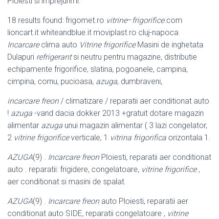
Ploiesti si imprejurimi.
18 results found: frigomet.ro
vitrine
–
frigorifice
.com
lioncart.it whiteandblue.it moviplast.ro cluj-napoca
Incarcare
clima auto
Vitrine frigorifice
Masini de inghetata
Dulapuri
refrigerant
si neutru pentru magazine, distributie
echipamente frigorifice, slatina, pogoanele, campina,
cimpina, cornu, pucioasa
,
azuga
, dumbraveni,
incarcare freon
/ climatizare / reparatii aer conditionat auto
!
azuga
-vand dacia dokker 2013 +gratuit dotare magazin
alimentar
azuga
unui magazin alimentar ( 3 lazi congelator,
2
vitrine frigorifice
verticale, 1
vitrina frigorifica
orizontala 1.
AZUGA
(9) .
Incarcare freon
Ploiesti, reparatii aer conditionat
auto . reparatii: frigidere, congelatoare,
vitrine frigorifice
,
aer conditionat si masini de spalat.
AZUGA
(9) .
Incarcare freon
auto Ploiesti, reparatii aer
conditionat auto SIDE, reparatii congelatoare ,
vitrine