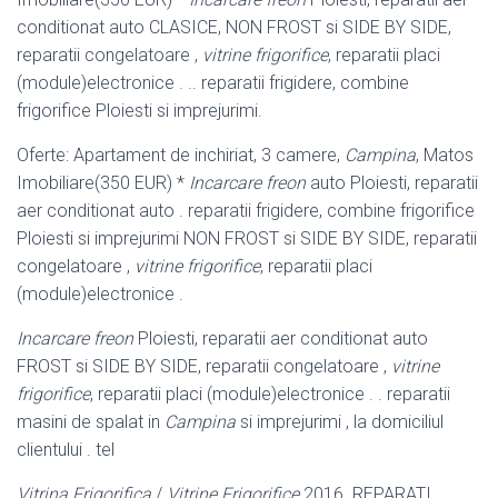
conditionat auto CLASICE, NON FROST si SIDE BY SIDE,
reparatii congelatoare ,
vitrine frigorifice
, reparatii placi
(module)electronice . .. reparatii frigidere, combine
frigorifice Ploiesti si imprejurimi.
Oferte: Apartament de inchiriat, 3 camere,
Campina
, Matos
Imobiliare(350 EUR) *
Incarcare freon
auto Ploiesti, reparatii
aer conditionat auto . reparatii frigidere, combine frigorifice
Ploiesti si imprejurimi NON FROST si SIDE BY SIDE, reparatii
congelatoare ,
vitrine frigorifice
, reparatii placi
(module)electronice .
Incarcare freon
Ploiesti, reparatii aer conditionat auto
FROST si SIDE BY SIDE, reparatii congelatoare ,
vitrine
frigorifice
, reparatii placi (module)electronice . . reparatii
masini de spalat in
Campina
si imprejurimi , la domiciliul
clientului . tel
Vitrina Frigorifica
/
Vitrine Frigorifice
2016. REPARATI