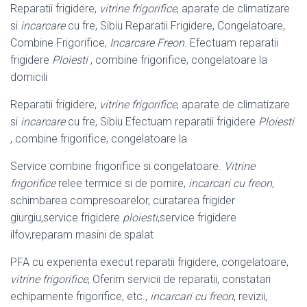
Reparatii frigidere,
vitrine frigorifice
, aparate de climatizare
si
incarcare
cu fre, Sibiu Reparatii Frigidere, Congelatoare,
Combine Frigorifice,
Incarcare Freon
. Efectuam reparatii
frigidere
Ploiesti
, combine frigorifice, congelatoare la
domicili
Reparatii frigidere,
vitrine frigorifice
, aparate de climatizare
si
incarcare
cu fre, Sibiu Efectuam reparatii frigidere
Ploiesti
, combine frigorifice, congelatoare la
Service combine frigorifice si congelatoare.
Vitrine
frigorifice
relee termice si de pornire,
incarcari cu freon
,
schimbarea compresoarelor, curatarea frigider
giurgiu,service frigidere
ploiesti
,service frigidere
ilfov,reparam masini de spalat
PFA cu experienta execut reparatii frigidere, congelatoare,
vitrine frigorifice
, Oferim servicii de reparatii, constatari
echipamente frigorifice, etc.,
incarcari cu freon
, revizii,