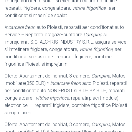
imprejurimi oferim solutii si executam cu promptitudine
reparatii: frigidere, congelatoare,
vitrine frigorifice
, aer
conditionat si masini de spalat.
Incarcare freon
auto Ploiesti, reparatii aer conditionat auto
Service – Reparatii aragaze-cuptoare
Campina
si
imprejurimi . S.C. ALCHRIS INDUSTRY S.R.L. asigura service
si intretinere frigidere, congelatoare,
vitrine frigorifice
, aer
conditionat si masini de . reparatii frigidere, combine
frigorifice Ploiesti si imprejurimi.
Oferte: Apartament de inchiriat, 3 camere,
Campina
, Matos
Imobiliare(350 EUR) *
Incarcare freon
auto Ploiesti, reparatii
aer conditionat auto NON FROST si SIDE BY SIDE, reparatii
congelatoare ,
vitrine frigorifice
, reparatii placi (module)
electronice . .. reparatii frigidere, combine frigorifice Ploiesti
si imprejurimi.
Oferte: Apartament de inchiriat, 3 camere,
Campina
, Matos
Imobiliare(350 EUR) *
Incarcare freon
Ploiesti, reparatii aer