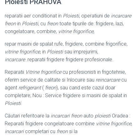
Ploiesti PRAHOVA
reparatii aer conditionat in
Ploiesti
, operatiuni de
incarcare
freon
in
Ploiesti
, cu
freon
toate tipurile de: frigidere, lazi,
congelatoare, combine,
vitrine frigorifice
,
repar masini de spalat rufe, frigidere, combine frigorifice,
vitrine frigorifice
, in
Ploiesti
sau imprejurimi,
incarcare
..reparatii frigidere frigidere profesionale.
Reparatii
Vitrine frigorifice
cu profesionisti in frigotehnie,
oferim service de calitate si Inlocuire sau
reincarcare
cu
agent
refrigerant
(
freon
), sau cand este cazul doar
completare; Nou : Service frigidere si masini de spalat in
Ploiesti
.
Căutari referitoare la
incarcari freon
auto
ploiesti
Oradea :
Reparatii frigidere congelatoare combine
vitrine frigorifice
,
incarcari
completari cu
freon
si la