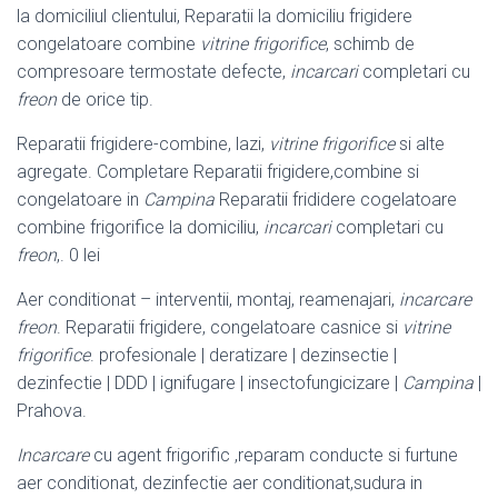
la domiciliul clientului, Reparatii la domiciliu frigidere
congelatoare combine
vitrine frigorifice
, schimb de
compresoare termostate defecte,
incarcari
completari cu
freon
de orice tip.
Reparatii frigidere-combine, lazi,
vitrine frigorifice
si alte
agregate. Completare Reparatii frigidere,combine si
congelatoare in
Campina
Reparatii frididere cogelatoare
combine frigorifice la domiciliu,
incarcari
completari cu
freon
,. 0 lei
Aer conditionat – interventii, montaj, reamenajari,
incarcare
freon
. Reparatii frigidere, congelatoare casnice si
vitrine
frigorifice
. profesionale | deratizare | dezinsectie |
dezinfectie | DDD | ignifugare | insectofungicizare |
Campina
|
Prahova.
Incarcare
cu agent frigorific ,reparam conducte si furtune
aer conditionat, dezinfectie aer conditionat,sudura in