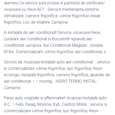
aluminiu Ce servicii sunt incluse in pachetul de verificare/
incarcare cu freon
AC? . Service mentenanta sisteme
climatizare, camere frigorifice,
vitrine frigorifice
, insule
frigorifice, Loc de intalnire
Campina
in instalatii de aer conditionat! Service,
incarcare freon
,
curatare aer conditionat in Bucuresti! reparatii aer
conditionat
campina
. Aer Conditionat Magazin . izolatie
KFlex. Comercializam
vitrine frigorifice
, aer conditionat, s
Servicii de
incarcare
instalatii auto aer conditionat. . service
si comercializare
vitrine frigorifice
,
lazi frigorifice
,
freon
ecologic, instalatii frigorifice, camere frigorifice, aparate de
aer conditionat – – montaj, . HIDRO TERMO INSTAL-
Campina
Piese auto originale si aftermarket
Incarcari
instalatii auto
A.C. – Febi, Swag, Monroe, Kyb, Castrol, Mobil, . service si
comercializare
vitrine frigorifice
,
lazi frigorifice
,
freon