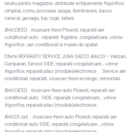
neutru pentru magazine, distributie echipamente frigorifice,
cimpina, cornu, pucioasa, azuga, dumbraveni,
baicoi
,
caracal, geoagiu, bai, cugir
, sebes
BAICOI
(32) .
Incarcare freon
Ploiesti, reparatii aer
conditionat auto . reparatii: frigidere, congelatoare,
vitrine
frigorifice
, aer conditionat si masini de spalat.
Oferte REPARATII SERVICE JURA SAECO
BAICOI
– Vanzari,
Cumparari, Servicii SIDE, reparatii congelatoare ,
vitrine
frigorifice
, reparatii placi (module)
electronice . . Service aer
conditionat, reparatii,
incarcari freon
ecologic, remontari,
BAICOI
(32) .
Incarcare freon
auto Ploiesti, reparatii aer
conditionat auto . SIDE
, reparatii congelatoare ,
vitrine
frigorifice
, reparatii placi (module)electronice .
BAICOI
Jud. .
Incarcare freon
auto Ploiesti, reparatii aer
conditionat auto SIDE, reparatii congelatoare ,
vitrine
frigorifice
, reparatii placi (module)
electronice .