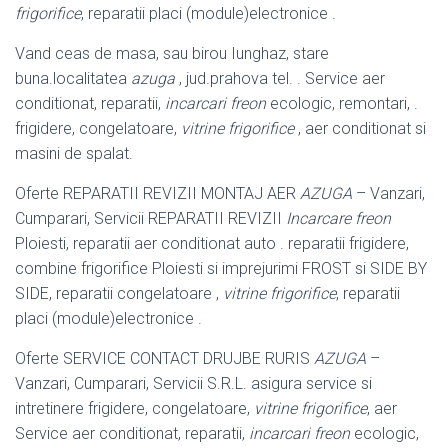
frigorifice
, reparatii placi (module)electronice .
Vand ceas de masa, sau birou Iunghaz, stare
buna.localitatea
azuga
, jud.
prahova tel. . Service aer
conditionat, reparatii,
incarcari freon
ecologic, remontari, .
frigidere, congelatoare,
vitrine frigorifice
, aer conditionat si
masini de spalat.
Oferte REPARATII REVIZII MONTAJ AER
AZUGA
– Vanzari,
Cumparari, Servicii REPARATII REVIZII
Incarcare freon
Ploiesti, reparatii aer conditionat auto . reparatii frigidere,
combine frigorifice Ploiesti si imprejurimi FROST si SIDE BY
SIDE, reparatii congelatoare ,
vitrine frigorifice
, reparatii
placi (module)
electronice .
Oferte SERVICE CONTACT DRUJBE RURIS
AZUGA
–
Vanzari, Cumparari, Servicii S.R.L. asigura service si
intretinere frigidere, congelatoare,
vitrine frigorifice
, aer
Service aer conditionat, reparatii,
incarcari freon
ecologic,