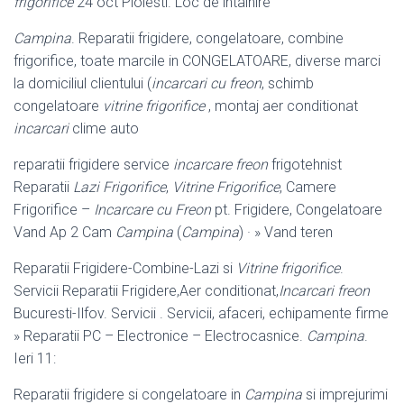
frigorifice
24 oct Ploiesti. Loc de intalnire
Campina
. Reparatii frigidere, congelatoare, combine
frigorifice, toate marcile in CONGELATOARE, diverse marci
la domiciliul clientului (
incarcari cu freon
, schimb
congelatoare
vitrine frigorifice
, montaj aer conditionat
incarcari
clime auto
reparatii frigidere service
incarcare freon
frigotehnist
Reparatii
Lazi Frigorifice
,
Vitrine Frigorifice
, Camere
Frigorifice –
Incarcare cu Freon
pt. Frigidere, Congelatoare
Vand Ap 2 Cam
Campina
(
Campina
) · » Vand teren
Reparatii Frigidere-Combine-Lazi si
Vitrine frigorifice
.
Servicii Reparatii Frigidere,Aer conditionat,
Incarcari freon
Bucuresti-Ilfov. Servicii . Servicii, afaceri, echipamente firme
» Reparatii PC – Electronice – Electrocasnice.
Campina
.
Ieri 11:
Reparatii frigidere si congelatoare in
Campina
si imprejurimi