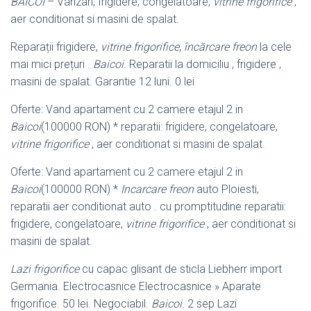
BAICOI
– Vanzari
, frigidere, congelatoare,
vitrine frigorifice
,
aer conditionat si masini de spalat.
Reparații frigidere,
vitrine frigorifice
,
încărcare freon
la cele
mai mici prețuri .
Baicoi
. Reparatii la domiciliu , frigidere ,
masini de spalat. Garantie 12 luni. 0 lei
Oferte: Vand apartament cu 2 camere etajul 2 in
Baicoi
(100000 RON) * reparatii: frigidere, congelatoare,
vitrine frigorifice
, aer conditionat si masini de spalat.
Oferte: Vand apartament cu 2 camere etajul 2 in
Baicoi
(100000 RON) *
Incarcare freon
auto Ploiesti,
reparatii aer conditionat auto . cu promptitudine reparatii:
frigidere, congelatoare,
vitrine frigorifice
, aer conditionat si
masini de spalat.
Lazi frigorifice
cu capac glisant de sticla Liebherr import
Germania. Electrocasnice Electrocasnice » Aparate
frigorifice. 50 lei. Negociabil.
Baicoi
. 2 sep Lazi