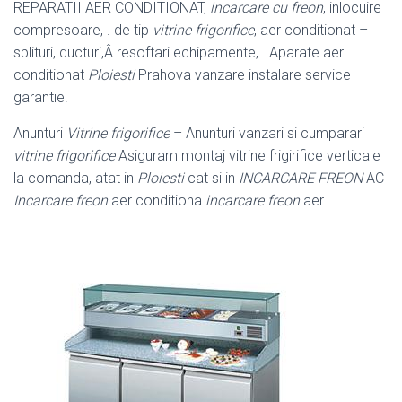
REPARATII AER CONDITIONAT,
incarcare cu freon
, inlocuire
compresoare, . de tip
vitrine frigorifice
, aer conditionat –
splituri, ducturi,Â resoftari echipamente, . Aparate aer
conditionat
Ploiesti
Prahova vanzare instalare service
garantie.
Anunturi
Vitrine frigorifice
– Anunturi vanzari si cumparari
vitrine frigorifice
Asiguram montaj vitrine frigirifice verticale
la comanda, atat in
Ploiesti
cat si in
INCARCARE FREON
AC
Incarcare freon
aer conditiona
incarcare freon
aer