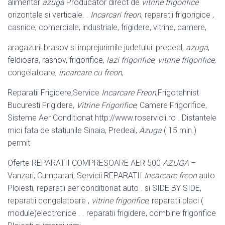
alimentar
azuga
Producator direct de
vitrine frigorifice
orizontale si verticale. .
Incarcari freon
, reparatii frigorigice ,
casnice, comerciale, industriale, frigidere, vitrine, camere,
aragazuri! brasov si imprejurimile judetului: predeal,
azuga
,
feldioara, rasnov, frigorifice,
lazi frigorifice
,
vitrine frigorifice
,
congelatoare,
incarcare cu freon
,
Reparatii Frigidere,Service
Incarcare Freon
,Frigotehnist
Bucuresti Frigidere,
Vitrine Frigorifice
, Camere Frigorifice,
Sisteme Aer Conditionat http://www.
roservicii.ro . Distantele
mici fata de statiunile Sinaia, Predeal,
Azuga
( 15 min.)
permit
Oferte REPARATII COMPRESOARE AER 500
AZUGA
–
Vanzari, Cumparari, Servicii REPARATII
Incarcare freon
auto
Ploiesti, reparatii aer conditionat auto . si SIDE BY SIDE,
reparatii congelatoare ,
vitrine frigorifice
, reparatii placi (
module)electronice . . reparatii frigidere, combine frigorifice