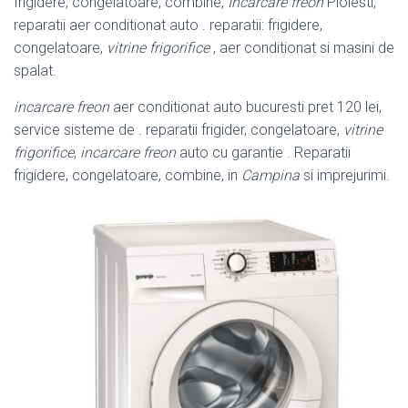
frigidere, congelatoare, combine,
Incarcare freon
Ploiesti,
reparatii aer conditionat auto . reparatii: frigidere,
congelatoare,
vitrine frigorifice
, aer conditionat si masini de
spalat.
incarcare freon
aer conditionat auto bucuresti pret 120 lei,
service sisteme de . reparatii frigider, congelatoare,
vitrine
frigorifice
,
incarcare freon
auto cu garantie . Reparatii
frigidere, congelatoare, combine, in
Campina
si imprejurimi.