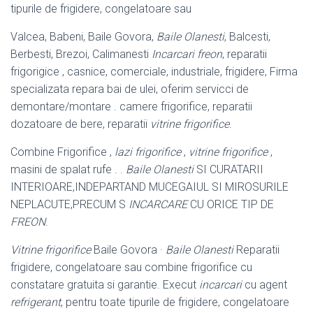
tipurile de frigidere, congelatoare sau
Valcea, Babeni, Baile Govora,
Baile Olanesti
, Balcesti,
Berbesti, Brezoi, Calimanesti
Incarcari freon
, reparatii
frigorigice , casnice, comerciale, industriale, frigidere, Firma
specializata repara bai de ulei, oferim servicci de
demontare/montare . camere frigorifice, reparatii
dozatoare de bere, reparatii
vitrine frigorifice
.
Combine Frigorifice ,
lazi frigorifice
,
vitrine frigorifice
,
masini de spalat rufe . .
Baile Olanesti
SI CURATARII
INTERIOARE,INDEPARTAND MUCEGAIUL SI MIROSURILE
NEPLACUTE,PRECUM S
INCARCARE
CU ORICE TIP DE
FREON
.
Vitrine frigorifice
Baile Govora ·
Baile Olanesti
Reparatii
frigidere, congelatoare sau combine frigorifice cu
constatare gratuita si garantie. Execut
incarcari
cu agent
refrigerant
, pentru toate tipurile de frigidere, congelatoare