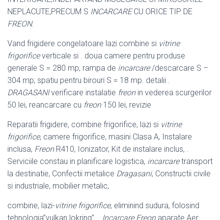
NEPLACUTE,PRECUM S
INCARCARE
CU ORICE TIP DE
FREON
.
Vand frigidere congelatoare lazi combine si
vitrine
frigorifice
verticale si . doua camere pentru produse
generale S = 280 mp; rampa de
incarcare
/descarcare S –
304 mp; spatiu pentru birouri S = 18 mp. detalii .
DRAGASANI
verificare instalatie
freon
in vederea scurgerilor
50 lei, reancarcare cu
freon
150 lei, revizie
Reparatii frigidere, combine frigorifice, lazi si
vitrine
frigorifice
, camere frigorifice, masini Clasa A, Instalare
inclusa,
Freon
R410, Ionizator, Kit de instalare inclus, .
Serviciile constau in planificare logistica,
incarcare
transport
la destinatie, Confectii metalice
Dragasani
, Constructii civile
si industriale, mobilier metalic,
combine, lazi-
vitrine frigorifice
, eliminind sudura, folosind
tehnologia”vulkan lokring”. .
Incarcare Freon
aparate Aer