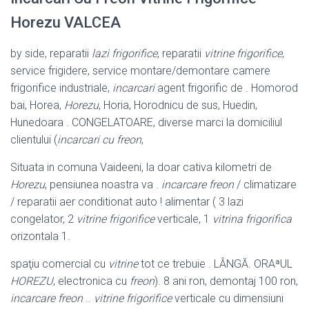
Horezu VALCEA
by side, reparatii
lazi frigorifice
, reparatii
vitrine frigorifice
,
service frigidere, service montare/demontare camere
frigorifice industriale,
incarcari
agent frigorific de . Homorod
bai, Horea,
Horezu
, Horia, Horodnicu de sus, Huedin,
Hunedoara . CONGELATOARE, diverse marci la domiciliul
clientului (
incarcari cu freon
,
Situata in comuna Vaideeni, la doar cativa kilometri de
Horezu
, pensiunea noastra va .
incarcare freon
/ climatizare
/ reparatii aer conditionat auto ! alimentar ( 3 lazi
congelator, 2
vitrine frigorifice
verticale, 1
vitrina frigorifica
orizontala 1.
spaţiu comercial cu
vitrine
tot ce trebuie . LÂNGĂ. ORAªUL
HOREZU
, electronica cu
freon
). 8 ani ron, demontaj 100 ron,
incarcare freon
..
vitrine frigorifice
verticale cu dimensiuni