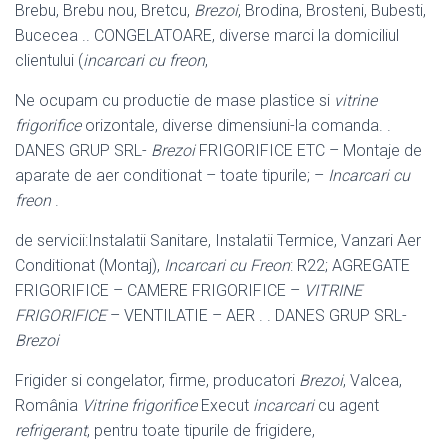
Brebu, Brebu nou, Bretcu,
Brezoi
, Brodina, Brosteni, Bubesti,
Bucecea .. CONGELATOARE, diverse marci la domiciliul
clientului (
incarcari cu freon
,
Ne ocupam cu productie de mase plastice si
vitrine
frigorifice
orizontale, diverse dimensiuni-la comanda. .
DANES GRUP SRL-
Brezoi
FRIGORIFICE ETC – Montaje de
aparate de aer conditionat – toate tipurile; –
Incarcari cu
freon
.
de servicii:Instalatii Sanitare, Instalatii Termice, Vanzari Aer
Conditionat (
Montaj),
Incarcari cu Freon
: R22; AGREGATE
FRIGORIFICE – CAMERE FRIGORIFICE –
VITRINE
FRIGORIFICE
– VENTILATIE – AER . . DANES GRUP SRL-
Brezoi
Frigider si congelator, firme, producatori
Brezoi
, Valcea,
România
Vitrine frigorifice
Execut
incarcari
cu agent
refrigerant
, pentru toate tipurile de frigidere,