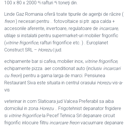
100 x 80 x 2000 ºi rafturi ºi toneţi din.
Linde Gaz Romania oferã toate tipurile de agenþi de rãcire (
freon
) necesari pentru .. fotovoltaice si ptr. apa calda +
accesoriile aferente, invertoare, regulatoare de
incarcare
,
utilaje si instalatii pentru supermarket-uri mobilier frigorific
(
vitrine frigorifice
, rafturi frigorifice etc. ) . Europlanet
Construct SRL –
Horezu
| jud.
echipamente bar si cafea, mobilier inox,
vitrine frigorifice
,
echipamente pizza. aer conditionat auto (inclusiv
incarcari
cu freon
) pentru a gama larga de marci. Pensiunea
Restaurant Siva este situata in centrul orasului
Horezu
vis-
a-
vis
veterinar in com Slatioara jud Valcea Preferabil sa aiba
domiciliul in zona
Horezu
.. Frigotehnist depanator frigidere
si
vitrine frigorifice
la Pecef Tehnica Srl depanare circuit
frigorific inlocuire filtru
incarcare freon
vacuumare depanare