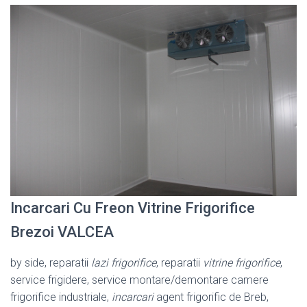
Incarcari Cu Freon Vitrine Frigorifice
Brezoi VALCEA
by side, reparatii
lazi frigorifice
, reparatii
vitrine frigorifice
,
service frigidere, service montare/demontare camere
frigorifice industriale,
incarcari
agent frigorific de Breb,