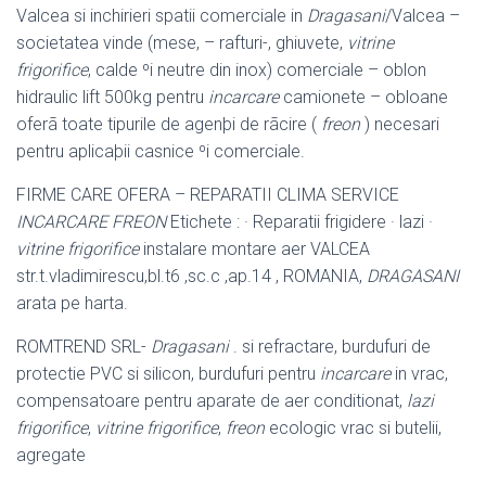
Valcea si inchirieri spatii comerciale in
Dragasani
/Valcea –
societatea vinde (
mese, – rafturi-, ghiuvete,
vitrine
frigorifice
, calde ºi neutre din inox) comerciale – oblon
hidraulic lift 500kg pentru
incarcare
camionete – obloane
oferã toate tipurile de agenþi de rãcire (
freon
) necesari
pentru aplicaþii casnice ºi comerciale.
FIRME CARE OFERA – REPARATII CLIMA SERVICE
INCARCARE FREON
Etichete : · Reparatii frigidere · lazi ·
vitrine frigorifice
instalare montare aer VALCEA
str.t.vladimirescu,bl.t6 ,sc.c ,ap.14 , ROMANIA,
DRAGASANI
arata pe harta.
ROMTREND SRL-
Dragasani
. si refractare, burdufuri de
protectie PVC si silicon, burdufuri pentru
incarcare
in vrac,
compensatoare pentru aparate de aer conditionat,
lazi
frigorifice
,
vitrine frigorifice
,
freon
ecologic vrac si butelii,
agregate