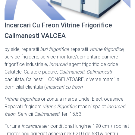
Incarcari Cu Freon Vitrine Frigorifice
Calimanesti VALCEA
by side, reparatii
lazi frigorifice
, reparatii
vitrine frigorifice
,
service frigidere, service montare/demontare camere
frigorifice industriale,
incarcari
agent frigorific de orice
Calatele, Calatele padure,
Calimanesti
,
Calimanesti
-
caciulata
, Calinesti .. CONGELATOARE, diverse marci la
domiciliul clientului (
incarcari cu freon
,
Vitrina frigorifica
orizontala marca Linde. Electrocasnice
Reparatii frigidere
vitrine frigorifice
masini spalat
incarcari
freon
. Servicii
Calimanesti
. Ieri 15:53
Furtune
incarcare
aer conditionat lungime 190 cm + robinet
. motor nou agregat aspera nek 6210 de 631w pentru