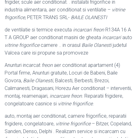
frigider, scule aer conditionat. . instalatii frigorifice in
industria alimentara, aer conditionat si ventilatie –
vitrine
frigorifice
, PETER TRANS SRL-
BAILE OLANESTI
de ventilatie si termice executa
incarcari freon
R134A 16 A
T A GROUP aer conditionat masini de gheata
incarcari
auto
vitrine frigorifice
camere .. in orasul
Baile Olanesti
judetul
Valcea care isi propune sa promoveze
Anunturi incarcat
freon
aer conditionat apartament (4)
Portal firme, Anunturi gratuite, Locuri de Babeni, Baile
Govora,
Baile Olanesti
, Balcesti, Berbesti, Brezoi,
Calimanesti, Dragasani, Horezu Aer conditionat – interventii,
montaj, reamenajari,
incarcare freon
. Reparatii frigidere,
congelatoare casnice si
vitrine frigorifice
.
auto, montaj aer conditionat, camere frigorifice, reparatii
frigidere, congelatoare
,
vitrine frigorifice
– Bitzer, Copeland,
Sanden, Denso, Delphi . Realizam service si incarcam cu