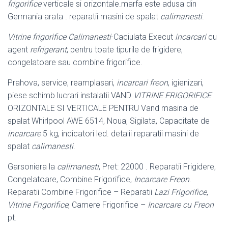
frigorifice
verticale si orizontale.marfa este adusa din
Germania arata . reparatii masini de spalat
calimanesti
.
Vitrine frigorifice
Calimanesti
-Caciulata Execut
incarcari
cu
agent
refrigerant
, pentru toate tipurile de frigidere,
congelatoare sau combine frigorifice.
Prahova, service, reamplasari,
incarcari freon
, igienizari,
piese schimb lucrari instalatii VAND
VITRINE FRIGORIFICE
ORIZONTALE SI VERTICALE PENTRU Vand masina de
spalat Whirlpool AWE 6514, Noua, Sigilata, Capacitate de
incarcare
5 kg, indicatori led. detalii reparatii masini de
spalat
calimanesti
.
Garsoniera la
calimanesti
, Pret: 22000 . Reparatii Frigidere,
Congelatoare, Combine Frigorifice,
Incarcare Freon
.
Reparatii Combine Frigorifice – Reparatii
Lazi Frigorifice
,
Vitrine Frigorifice
, Camere Frigorifice –
Incarcare cu Freon
pt.