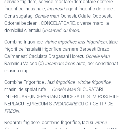
service frigidere, service montare/demontare camere
frigorifice industriale,
incarcari
agent frigorific de orice .
Ocna sugatag,
Ocnele mari
, Ocnesti, Odaile, Odobesti,
Odorhei beclean . CONGELATOARE, diverse marci la
domiciliul clientului (
incarcari cu freon
,
Combine frigorifice
vitrine frigorifice lazi frigorifice
utilaje
frigorifice instalatii frigorifice camere Berbesti Brezoi
Calimanesti Caciulata Dragasani Horezu
Ocnele Mari
Ramnicu Valcea (0)
Incarcare freon
auto, aer conditionat
masina cluj.
Combine Frigorifice ,
lazi frigorifice
,
vitrine frigorifice
,
masini de spalat rufe . .
Ocnele Mari
SI CURATARII
INTERIOARE,INDEPARTAND MUCEGAIUL SI MIROSURILE
NEPLACUTE,PRECUM S
INCARCARE
CU ORICE TIP DE
FREON
.
Reparatii frigidere, combine frigorifice, lazi si
vitrine