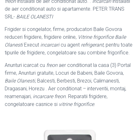
freon
instalatii de aer conditionat auto. .
Incarcari
instalatii
de aer conditionat auto si apartamente. PETER TRANS
SRL-
BAILE OLANESTI
Frigider si congelator, firme, producatori Baile Govora
reduceri frigidere, frigidere online,
Vitrine frigorifice
Baile
Olanesti
Execut
incarcari
cu agent
refrigerant
, pentru toate
tipurile de frigidere, congelatoare sau combine frigorifice.
Anunturi icarcat cu
freon
aer conditionat la casa (3) Portal
firme, Anunturi gratuite, Locuri de Babeni, Baile Govora,
Baile Olanesti
, Balcesti, Berbesti, Brezoi, Calimanesti,
Dragasani, Horezu . Aer conditionat – interventii, montaj,
reamenajari,
incarcare freon
. Reparatii frigidere,
congelatoare casnice si
vitrine frigorifice
.