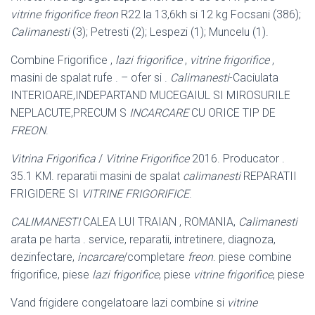
vitrine frigorifice
freon
R22 la 13,6kh si 12 kg Focsani (386);
Calimanesti
(3); Petresti (2); Lespezi (1); Muncelu (1).
Combine Frigorifice ,
lazi frigorifice
,
vitrine frigorifice
,
masini de spalat rufe . – ofer si .
Calimanesti
-Caciulata
INTERIOARE,INDEPARTAND MUCEGAIUL SI MIROSURILE
NEPLACUTE,PRECUM S
INCARCARE
CU ORICE TIP DE
FREON
.
Vitrina Frigorifica
/
Vitrine Frigorifice
2016. Producator .
35.1 KM. reparatii masini de spalat
calimanesti
REPARATII
FRIGIDERE SI
VITRINE FRIGORIFICE
.
CALIMANESTI
CALEA LUI TRAIAN , ROMANIA,
Calimanesti
arata pe harta . service, reparatii, intretinere, diagnoza,
dezinfectare,
incarcare
/completare
freon
. piese combine
frigorifice, piese
lazi frigorifice
, piese
vitrine frigorifice
, piese
Vand frigidere congelatoare lazi combine si
vitrine