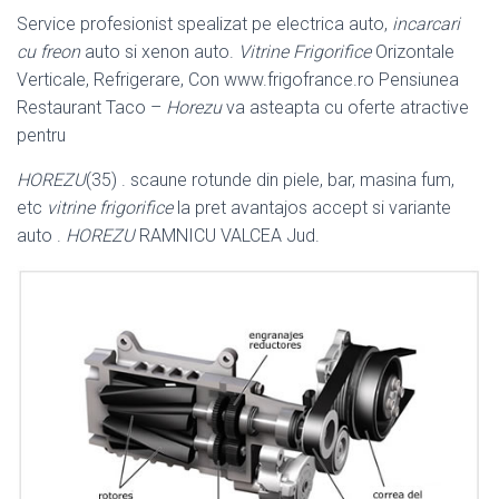
Service profesionist spealizat pe electrica auto,
incarcari
cu freon
auto si xenon auto.
Vitrine Frigorifice
Orizontale
Verticale, Refrigerare, Con www.frigofrance.
ro Pensiunea
Restaurant Taco –
Horezu
va asteapta cu oferte atractive
pentru
HOREZU
(35) . scaune rotunde din piele, bar, masina fum,
etc
vitrine frigorifice
la pret avantajos accept si variante
auto .
HOREZU
RAMNICU VALCEA Jud.