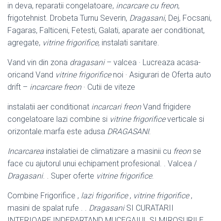
in deva, reparatii congelatoare,
incarcare cu freon
,
frigotehnist. Drobeta Turnu Severin,
Dragasani
, Dej, Focsani,
Fagaras, Falticeni, Fetesti, Galati, aparate aer conditionat,
agregate,
vitrine frigorifice
, instalati sanitare.
Vand vin din zona
dragasani
– valcea · Lucreaza acasa-
oricand Vand
vitrine frigorifice
noi · Asigurari de Oferta auto
drift –
incarcare freon
· Cutii de viteze
instalatii aer conditionat
incarcari freon
Vand frigidere
congelatoare lazi combine si
vitrine frigorifice
verticale si
orizontale.marfa este adusa
DRAGASANI
.
Incarcarea
instalatiei de climatizare a masinii cu
freon
se
face cu ajutorul unui echipament profesional. . Valcea /
Dragasani
. . Super oferte
vitrine frigorifice
.
Combine Frigorifice ,
lazi frigorifice
,
vitrine frigorifice
,
masini de spalat rufe . .
Dragasani
SI CURATARII
INTERIOARE,INDEPARTAND MUCEGAIUL SI MIROSURILE