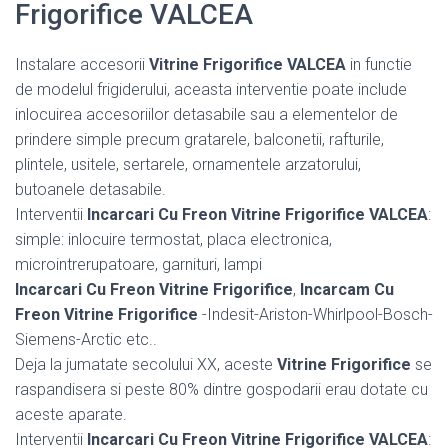
Frigorifice VALCEA
Instalare accesorii
Vitrine Frigorifice VALCEA
in functie
de modelul frigiderului, aceasta interventie poate include
inlocuirea accesoriilor detasabile sau a elementelor de
prindere simple precum gratarele, balconetii, rafturile,
plintele, usitele, sertarele, ornamentele arzatorului,
butoanele detasabile.
Interventii
Incarcari Cu Freon Vitrine Frigorifice VALCEA
:
simple: inlocuire termostat, placa electronica,
microintrerupatoare, garnituri, lampi
Incarcari Cu Freon Vitrine Frigorifice
,
Incarcam Cu
Freon Vitrine Frigorifice
-Indesit-Ariston-Whirlpool-Bosch-
Siemens-Arctic etc..
Deja la jumatate secolului XX, aceste
Vitrine Frigorifice
se
raspandisera si peste 80% dintre gospodarii erau dotate cu
aceste aparate.
Interventii
Incarcari Cu Freon Vitrine Frigorifice VALCEA
: