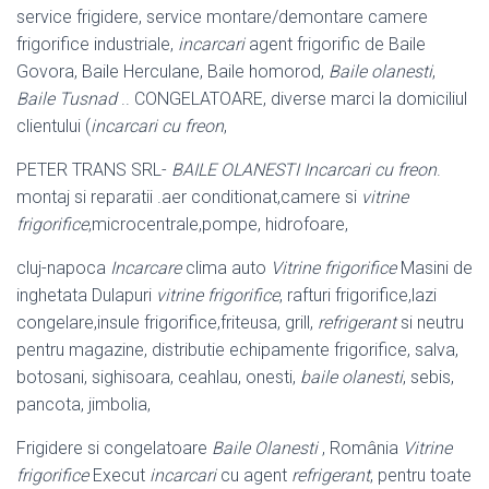
service frigidere, service montare/demontare camere
frigorifice industriale,
incarcari
agent frigorific de Baile
Govora, Baile Herculane, Baile homorod,
Baile olanesti
,
Baile Tusnad
.. CONGELATOARE, diverse marci la domiciliul
clientului (
incarcari cu freon
,
PETER TRANS SRL-
BAILE OLANESTI
Incarcari cu freon
.
montaj si reparatii .aer conditionat,camere si
vitrine
frigorifice
,microcentrale,pompe, hidrofoare,
cluj-napoca
Incarcare
clima auto
Vitrine frigorifice
Masini de
inghetata Dulapuri
vitrine frigorifice
, rafturi frigorifice,lazi
congelare,insule frigorifice,friteusa, grill,
refrigerant
si neutru
pentru magazine, distributie echipamente frigorifice, salva,
botosani, sighisoara, ceahlau, onesti,
baile olanesti
, sebis,
pancota, jimbolia,
Frigidere si congelatoare
Baile Olanesti
, România
Vitrine
frigorifice
Execut
incarcari
cu agent
refrigerant
, pentru toate