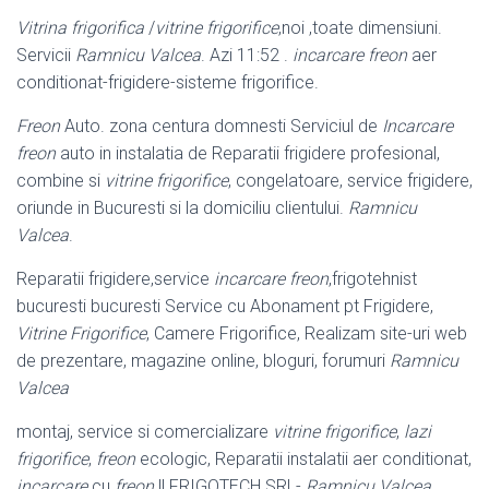
Vitrina frigorifica
/
vitrine frigorifice
,noi ,toate dimensiuni.
Servicii
Ramnicu Valcea
. Azi 11:52 .
incarcare freon
aer
conditionat-frigidere-sisteme frigorifice.
Freon
Auto. zona centura domnesti Serviciul de
Incarcare
freon
auto in instalatia de Reparatii frigidere profesional,
combine si
vitrine frigorifice
, congelatoare, service frigidere,
oriunde in Bucuresti si la domiciliu clientului.
Ramnicu
Valcea
.
Reparatii frigidere,service
incarcare freon
,frigotehnist
bucuresti bucuresti Service cu Abonament pt Frigidere,
Vitrine Frigorifice
, Camere Frigorifice, Realizam site-uri web
de prezentare, magazine online, bloguri, forumuri
Ramnicu
Valcea
montaj, service si comercializare
vitrine frigorifice
,
lazi
frigorifice
,
freon
ecologic, Reparatii instalatii aer conditionat,
incarcare
cu
freon
|| FRIGOTECH SRL-
Ramnicu Valcea