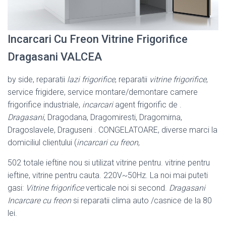
Incarcari Cu Freon Vitrine Frigorifice
Dragasani VALCEA
by side, reparatii
lazi frigorifice
, reparatii
vitrine frigorifice
,
service frigidere, service montare/demontare camere
frigorifice industriale,
incarcari
agent frigorific de .
Dragasani
, Dragodana, Dragomiresti, Dragomirna,
Dragoslavele, Draguseni . CONGELATOARE, diverse marci la
domiciliul clientului (
incarcari cu freon
,
502 totale ieftine nou si utilizat vitrine pentru. vitrine pentru
ieftine, vitrine pentru cauta. 220V~50Hz. La noi mai puteti
gasi:
Vitrine frigorifice
verticale noi si second.
Dragasani
Incarcare cu freon
si reparatii clima auto /casnice de la 80
lei.