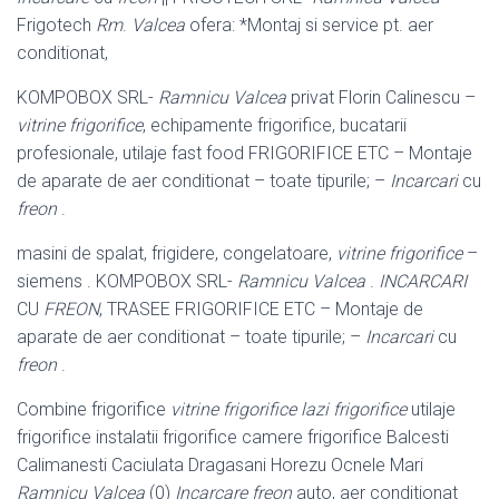
Frigotech
Rm
.
Valcea
ofera: *Montaj si service pt. aer
conditionat,
KOMPOBOX SRL-
Ramnicu Valcea
privat Florin Calinescu –
vitrine frigorifice
, echipamente frigorifice, bucatarii
profesionale, utilaje fast food FRIGORIFICE ETC – Montaje
de aparate de aer conditionat – toate tipurile; –
Incarcari
cu
freon
.
masini de spalat, frigidere, congelatoare,
vitrine frigorifice
–
siemens . KOMPOBOX SRL-
Ramnicu Valcea
.
INCARCARI
CU
FREON
, TRASEE FRIGORIFICE ETC – Montaje de
aparate de aer conditionat – toate tipurile; –
Incarcari
cu
freon
.
Combine frigorifice
vitrine frigorifice lazi frigorifice
utilaje
frigorifice instalatii frigorifice camere frigorifice Balcesti
Calimanesti Caciulata Dragasani Horezu Ocnele Mari
Ramnicu Valcea
(0)
Incarcare freon
auto, aer conditionat