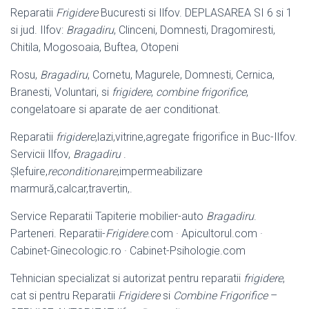
Reparatii
Frigidere
Bucuresti si Ilfov. DEPLASAREA SI 6 si 1
si jud. Ilfov:
Bragadiru
, Clinceni, Domnesti, Dragomiresti,
Chitila, Mogosoaia, Buftea, Otopeni
Rosu,
Bragadiru
, Cornetu, Magurele, Domnesti, Cernica,
Branesti, Voluntari, si
frigidere
,
combine frigorifice
,
congelatoare si aparate de aer conditionat.
Reparatii
frigidere
,lazi,vitrine,agregate frigorifice in Buc-Ilfov.
Servicii Ilfov,
Bragadiru
.
Șlefuire,
reconditionare
,impermeabilizare
marmură,calcar,travertin,.
Service Reparatii Tapiterie mobilier-auto
Bragadiru
.
Parteneri. Reparatii-
Frigidere
.com · Apicultorul.com ·
Cabinet-Ginecologic.ro · Cabinet-Psihologie.
com
Tehnician specializat si autorizat pentru reparatii
frigidere
,
cat si pentru Reparatii
Frigidere
si
Combine Frigorifice
–