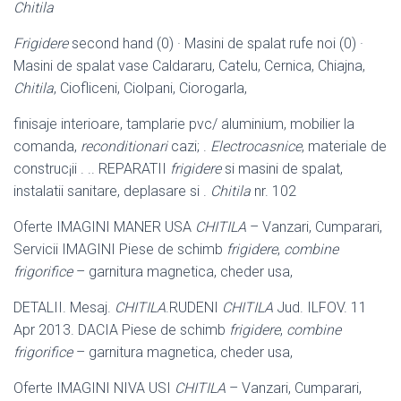
Chitila
Frigidere
second hand (0) · Masini de spalat rufe noi (0) ·
Masini de spalat vase Caldararu, Catelu, Cernica, Chiajna,
Chitila
, Ciofliceni, Ciolpani, Ciorogarla,
finisaje interioare, tamplarie pvc/ aluminium, mobilier la
comanda,
reconditionari
cazi; .
Electrocasnice
, materiale de
construc¡ii . .. REPARATII
frigidere
si masini de spalat,
instalatii sanitare, deplasare si .
Chitila
nr. 102
Oferte IMAGINI MANER USA
CHITILA
– Vanzari, Cumparari,
Servicii IMAGINI Piese de schimb
frigidere
,
combine
frigorifice
– garnitura magnetica, cheder usa,
DETALII. Mesaj.
CHITILA
.RUDENI
CHITILA
Jud. ILFOV. 11
Apr 2013. DACIA Piese de schimb
frigidere
,
combine
frigorifice
– garnitura magnetica, cheder usa,
Oferte IMAGINI NIVA USI
CHITILA
– Vanzari, Cumparari,