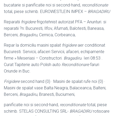
bucatarie si panificatie noi si second-hand,
reconditionate
total, piese schimb. EUROWESTLEIN IMPEX –
BRAGADIRU
Reparatii
frigidere
frigotehnist autorizat PFA – Anunturi. si
reparatii ?n: Bucuresti, Ilfov, Afumati, Balotesti, Baneasa,
Berceni,
Bragadiru
, Cernica, Corbeanca,
Repar la domiciliu masini spalat
frigidere
aer conditionat
Bucuresti. Servicii, afaceri Servicii, afaceri, echipamente
firme » Meseriasi – Constructori.
Bragadiru
. Ieri 08:53 .
Curat Tapiterie auto Polish auto
Reconditionare
faruri
Oriunde in Buc.
Frigidere
second hand (0) · Masini de spalat rufe noi (0) ·
Masini de spalat vase Balta Neagra, Balaceanca, Balteni,
Berceni,
Bragadiru
, Branesti, Buciumeni,
panificatie noi si second-hand,
reconditionate
total, piese
schimb. STELAS CONSULTING SRL-
BRAGADIRU
rotisoare