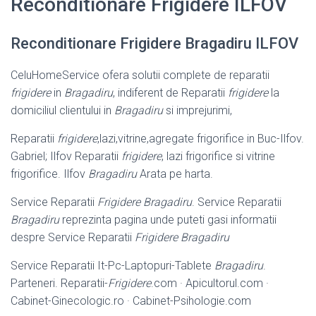
Reconditionare Frigidere ILFOV
Reconditionare Frigidere Bragadiru ILFOV
CeluHomeService ofera solutii complete de reparatii
frigidere
in
Bragadiru
, indiferent de Reparatii
frigidere
la
domiciliul clientului in
Bragadiru
si imprejurimi,
Reparatii
frigidere
,lazi,vitrine,agregate frigorifice in Buc-Ilfov.
Gabriel; Ilfov Reparatii
frigidere
, lazi frigorifice si vitrine
frigorifice. Ilfov
Bragadiru
Arata pe harta.
Service Reparatii
Frigidere Bragadiru
. Service Reparatii
Bragadiru
reprezinta pagina unde puteti gasi informatii
despre Service Reparatii
Frigidere Bragadiru
Service Reparatii It-Pc-Laptopuri-Tablete
Bragadiru
.
Parteneri. Reparatii-
Frigidere
.com · Apicultorul.com ·
Cabinet-Ginecologic.ro · Cabinet-Psihologie.
com