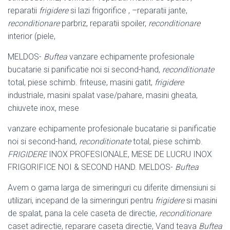
reparatii
frigidere
si lazi frigorifice , –
reparatii jante,
reconditionare
parbriz, reparatii spoiler,
reconditionare
interior (
piele,
MELDOS-
Buftea
vanzare echipamente profesionale
bucatarie si panificatie noi si second-hand,
reconditionate
total, piese schimb. friteuse, masini gatit,
frigidere
industriale, masini spalat vase/pahare, masini gheata,
chiuvete inox, mese
vanzare echipamente profesionale bucatarie si panificatie
noi si second-hand,
reconditionate
total, piese schimb.
FRIGIDERE
INOX PROFESIONALE, MESE DE LUCRU INOX
FRIGORIFICE NOI & SECOND HAND. MELDOS-
Buftea
Avem o gama larga de simeringuri cu diferite dimensiuni si
utilizari, incepand de la simeringuri pentru
frigidere
si masini
de spalat, pana la cele caseta de directie,
reconditionare
caset adirectie, reparare caseta directie, Vand teava
Buftea