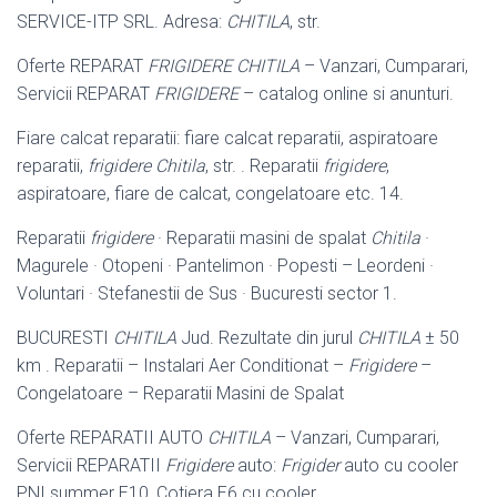
SERVICE-ITP SRL. Adresa:
CHITILA
, str.
Oferte REPARAT
FRIGIDERE CHITILA
– Vanzari, Cumparari,
Servicii REPARAT
FRIGIDERE
– catalog online si anunturi.
Fiare calcat reparatii: fiare calcat reparatii, aspiratoare
reparatii,
frigidere
Chitila
, str. . Reparatii
frigidere
,
aspiratoare, fiare de calcat, congelatoare etc. 14
.
Reparatii
frigidere
· Reparatii masini de spalat
Chitila
·
Magurele · Otopeni · Pantelimon · Popesti – Leordeni ·
Voluntari · Stefanestii de Sus · Bucuresti sector 1.
BUCURESTI
CHITILA
Jud. Rezultate din jurul
CHITILA
± 50
km . Reparatii – Instalari Aer Conditionat –
Frigidere
–
Congelatoare – Reparatii Masini de Spalat
Oferte REPARATII AUTO
CHITILA
– Vanzari, Cumparari,
Servicii REPARATII
Frigidere
auto:
Frigider
auto cu cooler
PNI summer E10, Cotiera E6 cu cooler