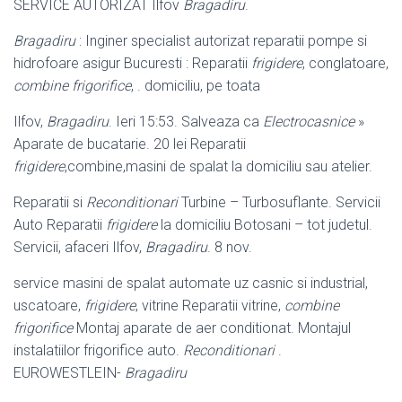
SERVICE AUTORIZAT Ilfov
Bragadiru
.
Bragadiru
: Inginer specialist autorizat reparatii pompe si
hidrofoare asigur Bucuresti : Reparatii
frigidere
, conglatoare,
combine frigorifice
, . domiciliu, pe toata
Ilfov,
Bragadiru
. Ieri 15:53. Salveaza ca
Electrocasnice
»
Aparate de bucatarie. 20 lei Reparatii
frigidere
,combine,masini de spalat la domiciliu sau atelier.
Reparatii si
Reconditionari
Turbine – Turbosuflante. Servicii
Auto Reparatii
frigidere
la domiciliu Botosani – tot judetul.
Servicii, afaceri Ilfov,
Bragadiru
. 8 nov.
service masini de spalat automate uz casnic si industrial,
uscatoare,
frigidere
, vitrine Reparatii vitrine,
combine
frigorifice
Montaj aparate de aer conditionat. Montajul
instalatiilor frigorifice auto.
Reconditionari
.
EUROWESTLEIN-
Bragadiru