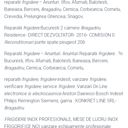
reparatii
frigidere
– Anunturi. Ilfov, Afumati, Balotesti,
Baneasa, Berceni,
Bragadiru
, Cernica, Corbeanca, Cornetu,
Crevedia, Prelungirea Ghencea, Snagov,
Reparatii
frigidere
Bucuresti 2 camere
Bragadiru
Residence- DIRECT DEZVOLTATOR- 2016- COMISION 0
Reconditionari
punte spate peugeot 206
Reparatii
frigidere
– Anunturi. Anunturi Reparatii
frigidere
. ?n:
Bucuresti, Ilfov, Afumati, Balotesti, Baneasa, Berceni,
Bragadiru
, Cernica, Corbeanca, Cornetu,
reparatii
frigidere
,
frigidere
indesit, vanzare
frigidere
,
verificare
frigidere
, service
frigidere
. Vanzari On Line
electronice si
electrocasnice
Ariston Daewoo Bosch Indesit
Philips Remington Siemens, gama . KONKRET LINE SRL-
Bragadiru
FRIGIDERE
INOX PROFESIONALE, MESE DE LUCRU INOX
FRIGORIFICE NOI vanzare echipamente profesionale