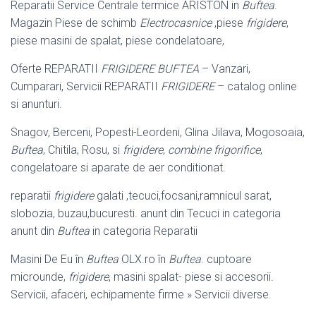
Reparatii Service Centrale termice ARISTON in
Buftea
.
Magazin Piese de schimb
Electrocasnice
,piese
frigidere
,
piese masini de spalat, piese condelatoare,
Oferte REPARATII
FRIGIDERE BUFTEA
– Vanzari,
Cumparari, Servicii REPARATII
FRIGIDERE
– catalog online
si anunturi.
Snagov, Berceni, Popesti-Leordeni, Glina Jilava, Mogosoaia,
Buftea
, Chitila, Rosu, si
frigidere
,
combine frigorifice
,
congelatoare si aparate de aer conditionat.
reparatii
frigidere
galati ,tecuci,focsani,ramnicul sarat,
slobozia, buzau,bucuresti. anunt din Tecuci in categoria
anunt din
Buftea
in categoria Reparatii
Masini De Eu în
Buftea
OLX.ro în
Buftea
. cuptoare
microunde,
frigidere
, masini spalat- piese si accesorii.
Servicii, afaceri, echipamente firme » Servicii diverse.