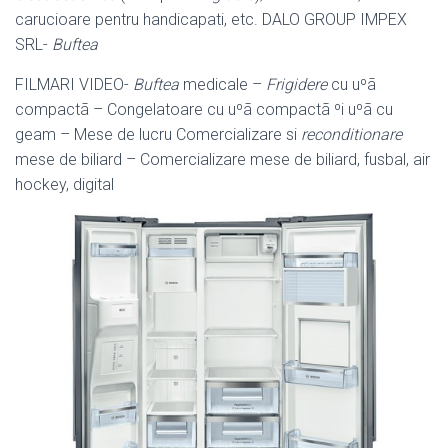
carucioare pentru handicapati, etc. DALO GROUP IMPEX
SRL-
Buftea
FILMARI VIDEO-
Buftea
medicale –
Frigidere
cu uºã
compactã – Congelatoare cu uºã compactã ºi uºã cu
geam – Mese de lucru Comercializare si
reconditionare
mese de biliard – Comercializare mese de biliard, fusbal, air
hockey, digital