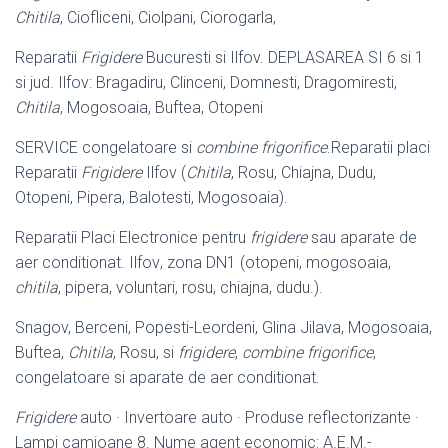
Chitila
, Ciofliceni, Ciolpani, Ciorogarla,
Reparatii
Frigidere
Bucuresti si Ilfov. DEPLASAREA SI 6 si 1
si jud. Ilfov: Bragadiru, Clinceni, Domnesti, Dragomiresti,
Chitila
, Mogosoaia, Buftea, Otopeni
SERVICE congelatoare si
combine frigorifice
.Reparatii placi
Reparatii
Frigidere
Ilfov (
Chitila
, Rosu, Chiajna, Dudu,
Otopeni, Pipera, Balotesti, Mogosoaia).
Reparatii Placi Electronice pentru
frigidere
sau aparate de
aer conditionat. Ilfov
, zona DN1 (otopeni, mogosoaia,
chitila
, pipera, voluntari, rosu, chiajna, dudu.).
Snagov, Berceni, Popesti-Leordeni, Glina Jilava, Mogosoaia,
Buftea,
Chitila
, Rosu, si
frigidere
,
combine frigorifice
,
congelatoare si aparate de aer conditionat.
Frigidere
auto · Invertoare auto · Produse reflectorizante ·
Lampi camioane 8. Nume agent economic: A.E.M.-