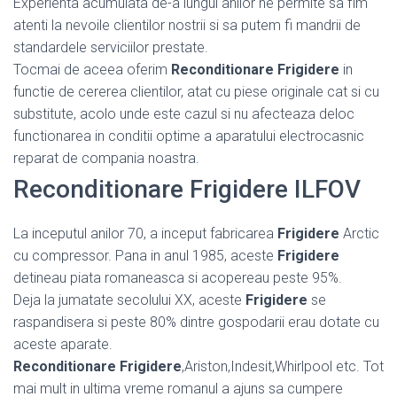
Experienta acumulata de-a lungul anilor ne permite sa fim
atenti la nevoile clientilor nostrii si sa putem fi mandrii de
standardele serviciilor prestate.
Tocmai de aceea oferim
Reconditionare Frigidere
in
functie de cererea clientilor, atat cu piese originale cat si cu
substitute, acolo unde este cazul si nu afecteaza deloc
functionarea in conditii optime a aparatului electrocasnic
reparat de compania noastra.
Reconditionare Frigidere ILFOV
La inceputul anilor 70, a inceput fabricarea
Frigidere
Arctic
cu compressor. Pana in anul 1985, aceste
Frigidere
detineau piata romaneasca si acopereau peste 95%.
Deja la jumatate secolului XX, aceste
Frigidere
se
raspandisera si peste 80% dintre gospodarii erau dotate cu
aceste aparate.
Reconditionare Frigidere
,Ariston,Indesit,Whirlpool etc. Tot
mai mult in ultima vreme romanul a ajuns sa cumpere