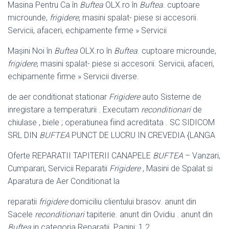
Masina Pentru Ca în
Buftea
OLX.ro în
Buftea
. cuptoare
microunde,
frigidere
, masini spalat- piese si accesorii.
Servicii, afaceri, echipamente firme » Servicii
Maşini Noi în
Buftea
OLX.ro în
Buftea
. cuptoare microunde,
frigidere
, masini spalat- piese si accesorii. Servicii, afaceri,
echipamente firme » Servicii diverse.
de aer conditionat stationar
Frigidere
auto Sisteme de
inregistare a temperaturii . Executam
reconditionari
de
chiulase , biele ; operatiunea fiind acreditata . SC SIDICOM
SRL DIN
BUFTEA
PUNCT DE LUCRU IN CREVEDIA {LANGA
Oferte REPARATII TAPITERII CANAPELE
BUFTEA
– Vanzari,
Cumparari, Servicii Reparatii
Frigidere
, Masini de Spalat si
Aparatura de Aer Conditionat la
reparatii
frigidere
domiciliu clientului brasov. anunt din
Sacele
reconditionari
tapiterie. anunt din Ovidiu . anunt din
Buftea
in categoria Reparatii. Pagini: 1 2