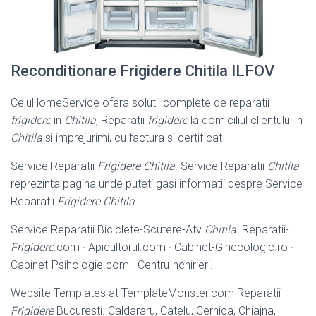
Reconditionare Frigidere Chitila ILFOV
CeluHomeService ofera solutii complete de reparatii
frigidere
in
Chitila
, Reparatii
frigidere
la domiciliul clientului in
Chitila
si imprejurimi, cu factura si certificat
Service Reparatii
Frigidere Chitila
. Service Reparatii
Chitila
reprezinta pagina unde puteti gasi informatii despre Service
Reparatii
Frigidere Chitila
Service Reparatii Biciclete-Scutere-Atv
Chitila
. Reparatii-
Frigidere
.com · Apicultorul.com · Cabinet-Ginecologic.ro ·
Cabinet-Psihologie.com · CentruInchirieri.
Website Templates at TemplateMonster.com Reparatii
Frigidere
Bucuresti. Caldararu, Catelu, Cernica, Chiajna,