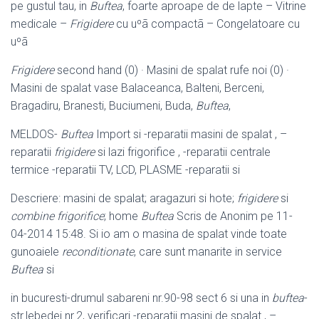
pe gustul tau, in
Buftea
, foarte aproape de de lapte – Vitrine
medicale –
Frigidere
cu uºã compactã – Congelatoare cu
uºã
Frigidere
second hand (0) · Masini de spalat rufe noi (0) ·
Masini de spalat vase Balaceanca, Balteni, Berceni,
Bragadiru, Branesti, Buciumeni, Buda,
Buftea
,
MELDOS-
Buftea
Import si -reparatii masini de spalat , –
reparatii
frigidere
si lazi frigorifice , -reparatii centrale
termice -reparatii TV, LCD, PLASME -reparatii si
Descriere: masini de spalat; aragazuri si hote;
frigidere
si
combine frigorifice
; home
Buftea
Scris de Anonim pe 11-
04-2014 15:48. Si io am o masina de spalat vinde toate
gunoaiele
reconditionate
, care sunt manarite in service
Buftea
si
in bucuresti-drumul sabareni nr.90-98 sect 6 si una in
buftea
-
str.lebedei nr.2, verificari -reparatii masini de spalat , –