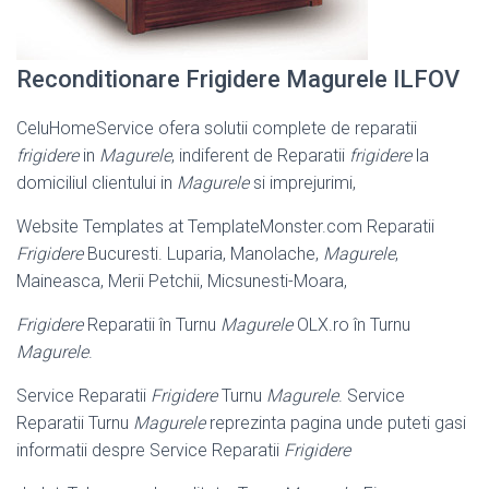
Reconditionare Frigidere Magurele ILFOV
CeluHomeService ofera solutii complete de reparatii
frigidere
in
Magurele
, indiferent de Reparatii
frigidere
la
domiciliul clientului in
Magurele
si imprejurimi,
Website Templates at TemplateMonster.com Reparatii
Frigidere
Bucuresti. Luparia, Manolache,
Magurele
,
Maineasca, Merii Petchii, Micsunesti-Moara,
Frigidere
Reparatii în Turnu
Magurele
OLX.ro în Turnu
Magurele
.
Service Reparatii
Frigidere
Turnu
Magurele
. Service
Reparatii Turnu
Magurele
reprezinta pagina unde puteti gasi
informatii despre Service Reparatii
Frigidere