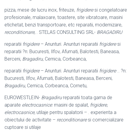
pizza, mese de lucru inox, friteuze,
frigidere
si congelatoare
profesionale, malaxoare, toastere, site vibratoare, masini
etichetat, benzi transportoare, etc reparatii, modernizare,
reconditionare
, . STELAS CONSULTING SRL-
BRAGADIRU
reparatii
frigidere
– Anunturi. Anunturi reparatii
frigidere
si
reparatii ?n: Bucuresti, Ilfov, Afumati, Balotesti, Baneasa,
Berceni,
Bragadiru
, Cernica, Corbeanca,
reparatii
frigidere
– Anunturi. Anunturi reparatii
frigidere
.. ?n:
Bucuresti, Ilfov, Afumati, Balotesti, Baneasa, Berceni,
Bragadiru
, Cernica, Corbeanca, Cornetu,
EUROWESTLEIN-
Bragadiru
reparatii toata gama de
aparate
electrocasnice
: masini de spalat,
frigidere
,
electrocasnice
, utilaje pentru spalatorii – . experienta a
obiectului de activitate –
reconditionare
si comercializare
cuptoare si utilaje