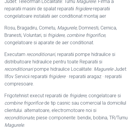
Judet: Teleorman Localitate: Turnu
Magurele
. Firma a
reparatii masini de spalat reparatii
frigidere
reparatii
congelatoare instalatii aer conditionat montaj aer
Rosu, Bragadiru, Cornetu,
Magurele
, Domnesti, Cernica,
Branesti, Voluntari, si
frigidere
,
combine frigorifice
,
congelatoare si aparate de aer conditionat.
Executam
reconditionari
, reparatii pompe hidraulice si
distribuitoare hidraulice pentru toate Reparatii si
reconditionari
pompe hidraulice Localitate:
Magurele
Judet:
Ilfov Servicii reparatii
frigidere
· reparatii aragaz · reparatii
compresoare.
Frigotehnist execut reparatii de
frigidere
, congelatoare si
combine frigorifice
de tip casnic sau comercial la domiciliul
clientului. alternatoare, electromotoare noi si
reconditionate
, piese componente: bendix, bobina, TR/Turnu
Magurele
.