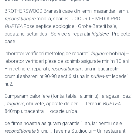
BROTHERSWOOD Branesti case din lemn, masandari lemn,
reconditionare
mobila, scari STUDIOURILE MEDIA PRO
BUFTEA
Fose septice ecologice · Grohe-Baterii baie,
bucatarie, seturi dus · Service si reparatii
frigidere
· Proiecte
case.
laborator verificari metrologice reparatii
frigidere
bobinaj –
laborator verificari piese de schimb asigurate minim 10 ani;
– intretinere, reparatii,
reconditionari
. una in bucuresti-
drumul sabareni nr.90-98 sect 6 si una in
buftea
-str.lebedei
nr.2,
Cumparam calorifere (fonta, tabla , aluminiu) ; aragaze ; cazi
;
frigidere
, chiuvete, aparate de aer . .. Teren in
BUFTEA
840mp ultracentral – ocazie unica.
de firma noastra asiguram garantie 1 an, iar pentru cele
reconditionate
6 luni. .. Taverna Studioului – Un restaurant