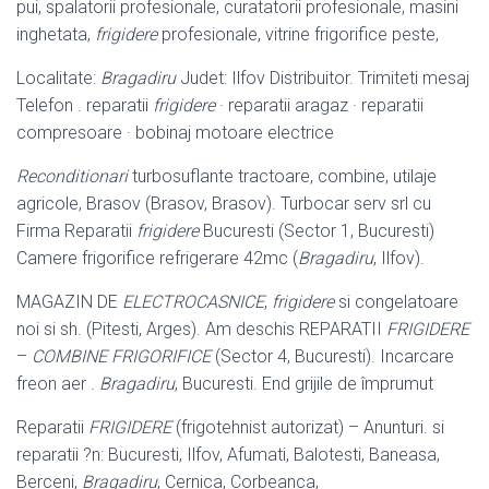
pui, spalatorii profesionale, curatatorii profesionale, masini
inghetata,
frigidere
profesionale, vitrine frigorifice peste,
Localitate:
Bragadiru
Judet: Ilfov Distribuitor. Trimiteti mesaj
Telefon . reparatii
frigidere
· reparatii aragaz · reparatii
compresoare · bobinaj motoare electrice
Reconditionari
turbosuflante tractoare, combine, utilaje
agricole, Brasov (Brasov, Brasov). Turbocar serv srl cu
Firma Reparatii
frigidere
Bucuresti (Sector 1, Bucuresti)
Camere frigorifice refrigerare 42mc (
Bragadiru
, Ilfov).
MAGAZIN DE
ELECTROCASNICE
,
frigidere
si congelatoare
noi si sh. (Pitesti, Arges). Am deschis REPARATII
FRIGIDERE
–
COMBINE FRIGORIFICE
(Sector 4, Bucuresti). Incarcare
freon aer .
Bragadiru
, Bucuresti. End grijile de împrumut
Reparatii
FRIGIDERE
(frigotehnist autorizat) – Anunturi. si
reparatii ?n: Bucuresti, Ilfov, Afumati, Balotesti, Baneasa,
Berceni,
Bragadiru
, Cernica, Corbeanca,